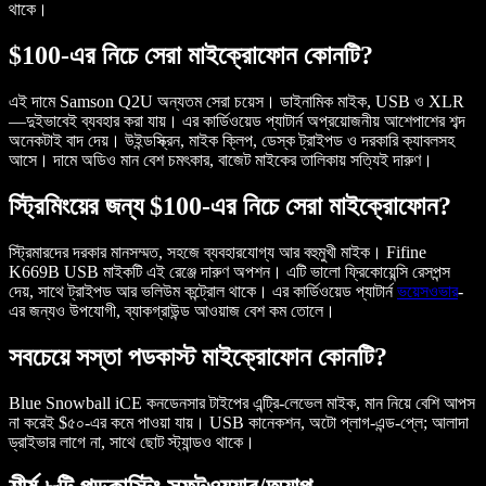
থাকে।
$100-এর নিচে সেরা মাইক্রোফোন কোনটি?
এই দামে
Samson Q2U
অন্যতম সেরা চয়েস। ডাইনামিক মাইক, USB ও XLR
—দুইভাবেই ব্যবহার করা যায়। এর কার্ডিওয়েড প্যাটার্ন অপ্রয়োজনীয় আশেপাশের শব্দ
অনেকটাই বাদ দেয়। উইন্ডস্ক্রিন, মাইক ক্লিপ, ডেস্ক ট্রাইপড ও দরকারি ক্যাবলসহ
আসে। দামে অডিও মান বেশ চমৎকার, বাজেট মাইকের তালিকায় সত্যিই দারুণ।
স্ট্রিমিংয়ের জন্য $100-এর নিচে সেরা মাইক্রোফোন?
স্ট্রিমারদের দরকার মানসম্মত, সহজে ব্যবহারযোগ্য আর বহুমুখী মাইক।
Fifine
K669B
USB মাইকটি এই রেঞ্জে দারুণ অপশন। এটি ভালো ফ্রিকোয়েন্সি রেসপন্স
দেয়, সাথে ট্রাইপড আর ভলিউম কন্ট্রোল থাকে। এর কার্ডিওয়েড প্যাটার্ন
ভয়েসওভার
-
এর জন্যও উপযোগী, ব্যাকগ্রাউন্ড আওয়াজ বেশ কম তোলে।
সবচেয়ে সস্তা পডকাস্ট মাইক্রোফোন কোনটি?
Blue Snowball iCE
কনডেনসার টাইপের এন্ট্রি-লেভেল মাইক, মান নিয়ে বেশি আপস
না করেই $৫০-এর কমে পাওয়া যায়। USB কানেকশন, অটো প্লাগ-এন্ড-প্লে; আলাদা
ড্রাইভার লাগে না, সাথে ছোট স্ট্যান্ডও থাকে।