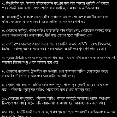
৩.
স্থিতিশীল শব্দ:
উন্নত মাইক্রোফোন কণ্ঠের স্বর আর স্পষ্টতা প্রতিটি এপিসোডে
প্রায় একই রকম রাখে। এতে শ্রোতারা ধারাবাহিক, ভরসাজনক অভিজ্ঞতা পায়।
৪.
ব্যাকগ্রাউন্ড কমানো:
ভালো মাইক সাধারণত আশেপাশের অপ্রয়োজনীয় আওয়াজ
কমিয়ে কণ্ঠকে ফোকাস করে। এতে নোইজ অনেক কম শোনা যায়।
৫.
শ্রোতার স্বস্তি:
খারাপ অডিও তাড়াতাড়ি কান ধরিয়ে দেয়, শ্রোতাকে ক্লান্ত করে।
ভালো মাইক্রোফোন আরামদায়ক, দীর্ঘ সময় শোনার মতো অভিজ্ঞতা দেয়।
৬.
পোস্ট-প্রোডাকশন:
শুরুতে ভালো মানের রেকর্ডিং থাকলে এডিটিং, নয়েজ রিডাকশন,
মিক্সিং—সবকিছু অনেক সহজ হয়। বাজে অডিও এডিট করে খুব বেশি লাভ হয় না।
৭.
প্রতিযোগিতা:
এখন অসংখ্য পডকাস্টের ভিড়। ভালো অডিও মান থাকলে আপনার শো
সহজেই ভিড়ের মধ্য থেকে আলাদা হয়ে ওঠে।
৮.
শ্রোতার প্রত্যাশা:
ইন্ডাস্ট্রি বড় হওয়ায় এখন মানসম্মত অডিও শ্রোতাদের কাছে
স্বাভাবিক স্ট্যান্ডার্ড। তারা ধরে নেয় সাউন্ড ভালোই হবে।
৯.
শ্রোতা হার কমানো:
অডিও বাজে হলে নতুন শ্রোতা খুব দ্রুতই অন্য শোতে চলে
যায়। পরিষ্কার, ব্যালান্সড অডিও শ্রোতাদের ধরে রাখতে সাহায্য করে।
১০.
শ্রোতার সম্পৃক্ততা:
পরিষ্কার অডিও থাকলে কনটেন্টে মনোযোগ থাকে, কথাগুলো
ঠিকমতো ধরা যায়। সাউন্ড যদি ভাঙা-ভাঙা বা ঝাপসা হয়, আগ্রহ দ্রুত কমে যায়।
মনে রাখুন, কনটেন্ট যতই ভালো হোক, খারাপ শব্দ মান পুরো পডকাস্টের অভিজ্ঞতাকে অনেক
নিচে নামিয়ে দিতে পারে।