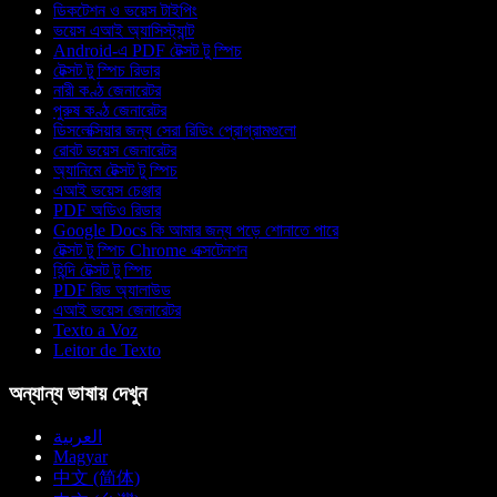
ডিকটেশন ও ভয়েস টাইপিং
ভয়েস এআই অ্যাসিস্ট্যান্ট
Android-এ PDF টেক্সট টু স্পিচ
টেক্সট টু স্পিচ রিডার
নারী কণ্ঠ জেনারেটর
পুরুষ কণ্ঠ জেনারেটর
ডিসলেক্সিয়ার জন্য সেরা রিডিং প্রোগ্রামগুলো
রোবট ভয়েস জেনারেটর
অ্যানিমে টেক্সট টু স্পিচ
এআই ভয়েস চেঞ্জার
PDF অডিও রিডার
Google Docs কি আমার জন্য পড়ে শোনাতে পারে
টেক্সট টু স্পিচ Chrome এক্সটেনশন
হিন্দি টেক্সট টু স্পিচ
PDF রিড অ্যালাউড
এআই ভয়েস জেনারেটর
Texto a Voz
Leitor de Texto
অন্যান্য ভাষায় দেখুন
العربية
Magyar
中文 (简体)