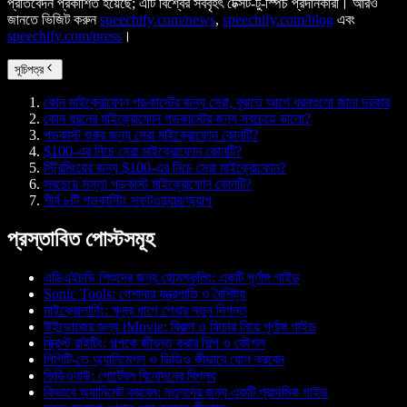
প্রতিবেদন প্রকাশিত হয়েছে; এটি বিশ্বের সর্ববৃহৎ টেক্সট-টু-স্পিচ প্রদানকারী। আরও
জানতে ভিজিট করুন
speechify.com/news
,
speechify.com/blog
এবং
speechify.com/press
।
সূচিপত্র
কোন মাইক্রোফোন পডকাস্টের জন্য সেরা, বুঝতে আগে ধরনগুলো জানা দরকার
কোন ধরনের মাইক্রোফোন পডকাস্টের জন্য সবচেয়ে ভালো?
পডকাস্ট শুরুর জন্য সেরা মাইক্রোফোন কোনটি?
$100-এর নিচে সেরা মাইক্রোফোন কোনটি?
স্ট্রিমিংয়ের জন্য $100-এর নিচে সেরা মাইক্রোফোন?
সবচেয়ে সস্তা পডকাস্ট মাইক্রোফোন কোনটি?
শীর্ষ ৮টি পডকাস্টিং সফটওয়্যার/অ্যাপ
প্রস্তাবিত পোস্টসমূহ
এডিএইচডি শিশুদের জন্য হোমস্কুলিং: একটি পূর্ণাঙ্গ গাইড
Sonic Tools: পেশাদার যন্ত্রপাতি ও বৈশিষ্ট্য
মাইক্রোলার্নিং: ক্ষুদ্র ধাপে শেখার নতুন দিগন্ত
উইন্ডোজের জন্য iMovie: বিকল্প ও ফিচার নিয়ে পূর্ণাঙ্গ গাইড
স্ক্রিপ্ট রাইটিং: গল্পকে জীবন্ত করার শিল্প ও কৌশল
পিপিটি-তে অ্যানিমেশন ও ভিডিও কীভাবে যোগ করবেন
ভিডিওনাউ: পোর্টেবল বিনোদনের বিপ্লব
কিভাবে অ্যানিমেট করবেন: নতুনদের জন্য একটি প্রাথমিক গাইড