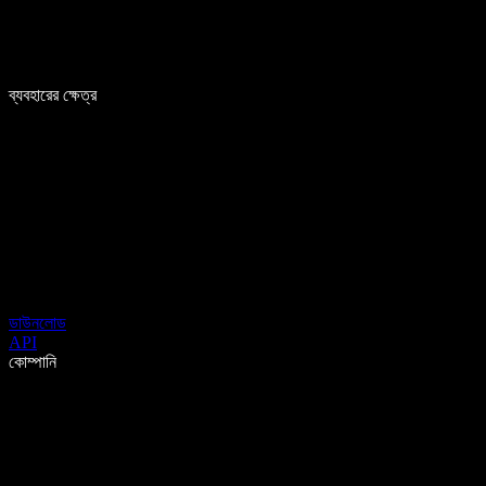
ব্যবহারের ক্ষেত্র
ডাউনলোড
API
কোম্পানি