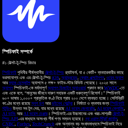
স্পিচিফাই সম্পর্কে
#১ টেক্সট-টু-স্পিচ রিডার
স্পিচিফাই
পৃথিবীর শীর্ষস্থানীয়
টেক্সট-টু-স্পিচ
প্ল্যাটফর্ম, যা ৫ কোটি+ ব্যবহারকারীর কাছে
ভরসাযোগ্য এবং এর টেক্সট-টু-স্পিচ
iOS
,
অ্যান্ড্রয়েড
,
ক্রোম এক্সটেনশন
,
ওয়েব অ্যাপ
আর
ম্যাক ডেস্কটপ
অ্যাপসে ৫ লক্ষ+ ফাইভ-স্টার রিভিউ পেয়েছে। ২০২৫ সালে
অ্যাপল
স্পিচিফাই-কে মর্যাদাপূর্ণ
অ্যাপল ডিজাইন অ্যাওয়ার্ড
প্রদান করে
WWDC
-তে
এবং একে বলে, “মানুষের জীবনে দারুণ সহায়ক একটি গুরুত্বপূর্ণ রিসোর্স।” স্পিচিফাই
৬০+ ভাষায় ১,০০০+ প্রাকৃতিক কণ্ঠ নিয়ে প্রায় ২০০ দেশে ব্যবহৃত হচ্ছে। সেলিব্রিটি
কণ্ঠের মধ্যে রয়েছে
স্নুপ ডগ
আর
গুইনেথ পেল্ট্রো
। নির্মাতা ও ব্যবসার জন্য
স্পিচিফাই
স্টুডিও
উন্নত সব টুল দেয়, যার মধ্যে রয়েছে
AI ভয়েস জেনারেটর
,
AI ভয়েস ক্লোনিং
,
AI ডাবিং
আর
AI ভয়েস চেঞ্জার
। স্পিচিফাই-এর উচ্চমানের এবং খরচ-সাশ্রয়ী
টেক্সট-টু-
স্পিচ API
-এর মাধ্যমে অসংখ্য শীর্ষ পণ্য সম্ভব হয়েছে।
দ্য ওয়াল স্ট্রিট জার্নাল
,
CNBC
,
Forbes
,
TechCrunch
এবং অন্যান্য বড় সংবাদমাধ্যমে স্পিচিফাই নিয়ে