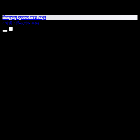
বিনামূল্যে ব্যবহার করে দেখুন
এখনই ডাউনলোড করুন
প্রোডাক্ট
টেক্সট টু স্পিচ
আইফোন ও আইপ্যাড অ্যাপ
অ্যান্ড্রয়েড অ্যাপ
ক্রোম এক্সটেনশন
এজ এক্সটেনশন
ওয়েব অ্যাপ
ম্যাক অ্যাপ
উইন্ডোজ অ্যাপ
এআই ভয়েস জেনারেটর