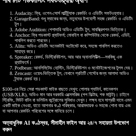
শীর্ষ ৮টি পডকাস্টিং সফটওয়্যার/অ্যাপ
Audacity:
ফ্রি, ওপেন-সোর্স মাল্টিট্র্যাক রেকর্ডিং ও এডিটিং সফটওয়্যার।
GarageBand:
শুধু ম্যাকের জন্য, নতুনদের উপযোগী সহজ রেকর্ডিং ও এডিটিং
টুল।
Adobe Audition:
পেশাদারি অডিও এডিটিং টুল, সাবস্ক্রিপশন ভিত্তিক।
Anchor:
ফ্রি পডকাস্ট প্ল্যাটফর্ম; মোবাইল বা কম্পিউটার থেকে রেকর্ড, এডিট,
পাবলিশ করতে পারবেন।
Alitu:
অডিও এডিটিং অনেকটাই অটোমেট করে, সহজে পাবলিশ করতেও
সাহায্য করে।
Spreaker:
রেকর্ড, ডিস্ট্রিবিউশন, আয় আর অ্যানালিটিক্স—সবকিছু এক
প্ল্যাটফর্মে।
Podbean:
আনলিমিটেড হোস্টিং, ডিস্ট্রিবিউশন ও মনেটাইজেশনের টুলস দেয়।
Zencastr:
ওয়েব-ভিত্তিক টুল, যেখানে প্রতিটি গেস্টের জন্য আলাদা অডিও
ট্র্যাক রেকর্ড হয়।
$100-এর নিচে সেরা পডকাস্ট মাইক বাছতে দেখুন: পোলার প্যাটার্ন, কানেকশন
(USB/XLR), অডিও মান আর দরকারি এক্সেসরিজ (পপ ফিল্টার, শক মাউন্ট)। চাইলে
স্ট্রিমিং, মিউট বাটন বা ভলিউম কন্ট্রোলের সুবিধাও দেখুন। লক্ষ্য হবে সাশ্রয়ী দামে এমন
একটি মাইক নেওয়া, যাতে আপনার কণ্ঠ পরিষ্কার, আরামদায়ক ও সহজে শোনা যায় এবং
যা আপনার রেকর্ডিং পরিবেশের সঙ্গে মানিয়ে চলে।
অত্যাধুনিক AI কণ্ঠস্বর, সীমাহীন ফাইল আর ২৪/৭ সহায়তা উপভোগ
করুন