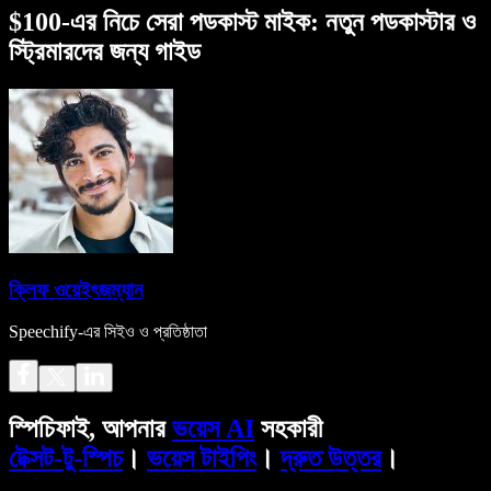
$100-এর নিচে সেরা পডকাস্ট মাইক: নতুন পডকাস্টার ও
স্ট্রিমারদের জন্য গাইড
ক্লিফ ওয়েইৎজম্যান
Speechify-এর সিইও ও প্রতিষ্ঠাতা
স্পিচিফাই, আপনার
ভয়েস AI
সহকারী
টেক্সট-টু-স্পিচ
।
ভয়েস টাইপিং
।
দ্রুত উত্তর
।