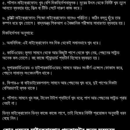
৫.
শটগান মাইক্রোফোন:
খুব বেশি দিকনির্দেশনামূলক। দূরের উৎস থেকে নির্দিষ্ট শব্দ তুলে
আনতে ব্যবহার হয়; ফিল্ম বা টিভি সেটে দারুণ কাজ করে।
৬.
কন্টাক্ট মাইক্রোফোন:
পিজো মাইক্রোফোন নামেও পরিচিত। কঠিন বস্তু ছুঁয়ে তার
কম্পন ধরে শব্দ তোলে। বাদ্যযন্ত্র পিকআপ ও বৈজ্ঞানিক পরীক্ষায় সাধারণত ব্যবহার হয়।
দিকনির্দেশনা অনুসারে:
১.
অমনিদিক:
এই মাইক্রোফোন সব দিক থেকেই সমানভাবে শব্দ ধরে।
২.
কার্ডিওয়েড:
মূলত সামনে থেকে আর কিছুটা পাশে থেকে শব্দ নেয়, পেছনের সাউন্ড
অনেক কম তোলে। বহু কাজে স্ট্যান্ডার্ড প্যাটার্ন হিসেবে ব্যবহৃত হয়।
৩.
সুপারকার্ডিওয়েড ও হাইপারকার্ডিওয়েড:
সামনে আরও সংকীর্ণ এঙ্গেলে ফোকাস করে,
পেছনে সামান্য সংবেদনশীল থাকে।
৪.
ফিগার-৮ বা বাইডাইরেকশনাল:
সামনে আর পেছনের শব্দ ধরে, দুই পাশের দিকটা
বেশিরভাগই ব্লক থাকে।
৫.
শটগান:
সামনে খুব সরু, টানেল টাইপ প্যাটার্নে শব্দ ধরে; পাশ আর পেছনের সাউন্ড প্রায়
নেয়ই না।
ভিন্ন মাইক্রোফোন ভিন্ন কাজে কাজে লাগে, তাই নিজের নির্দিষ্ট প্রয়োজন অনুযায়ী ধরন
বেছে নিন।