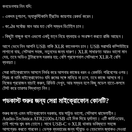
কনডেনসার নিন যদি:
- একদম চুপচাপ, অ্যাকুস্টিকালি ট্রিটেড জায়গায় রেকর্ড করেন।
- কণ্ঠের সর্বোচ্চ মান আর যত বেশি সম্ভব ডিটেইল চান।
- কিছুটা নাজুক বলে এগুলো একটু যত্ন নিয়ে ব্যবহার ও সংরক্ষণ করতে রাজি আছেন।
আগে ভেবে নিন আপনি USB নাকি XLR কানেকশন চান। USB সরাসরি কম্পিউটারে
লাগানো যায়, সেটআপ সহজ, নতুনদের জন্য দারুণ। XLR সাধারণত আরও ভালো মান
দেয়, তবে অডিও ইন্টারফেস দরকার হয়; বেশি প্রফেশনাল সেটআপে XLR-ই বেশি
ব্যবহৃত।
সেরা মাইক্রোফোন আসলে নির্ভর করে আপনার কাজের ধরন ও রেকর্ডিং পরিবেশের ওপর।
প্রিয় বা দামি মাইক্রোফোনও যদি রুমের সঙ্গে মানিয়ে না চলে, তবে কাজে আসবে না।
নিজের প্রয়োজন যাচাই করুন, রিভিউ দেখুন, আর সম্ভব হলে কিছু মডেল হাতে-কলমে
টেস্ট করে তারপর সিদ্ধান্ত নিন।
পডকাস্ট শুরুর জন্য সেরা মাইক্রোফোন কোনটি?
শুরুর জন্য এমন মাইক্রোফোন দরকার, যার সাউন্ড ভালো, সেটআপ ঝামেলাহীন।
Audio-Technica ATR2100x-USB
এই দিক দিয়ে দুর্দান্ত। এটি কার্ডিওয়েড,
তাই পাশের শব্দ কম তোলে। সাথে USB-C ও XLR থাকায় ভবিষ্যতে সহজে
আপগ্রেড করতে পারবেন। ডেস্ক ব্যবহারের জন্য স্ট্যান্ড ও হেডফোন জ্যাকও দেওয়া