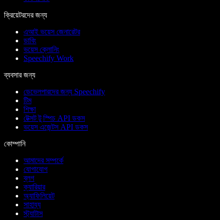
ক্রিয়েটরদের জন্য
এআই ভয়েস জেনারেটর
ডাবিং
ভয়েস ক্লোনিং
Speechify Work
ব্যবসার জন্য
ডেভেলপারদের জন্য Speechify
টিম
শিক্ষা
টেক্সট টু স্পিচ API ডকস
ভয়েস এজেন্টস API ডকস
কোম্পানি
আমাদের সম্পর্কে
যোগাযোগ
ব্লগ
ক্যারিয়ার
অ্যাফিলিয়েট
সাহায্য
স্ট্যাটাস