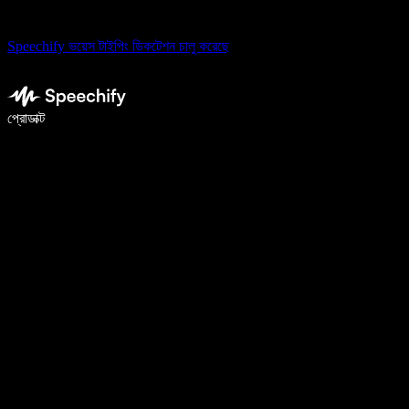
Speechify ভয়েস টাইপিং ডিকটেশন চালু করেছে
ভয়েস টাইপিং দিয়ে ৫ গুণ দ্রুত লিখুন
প্রোডাক্ট
আরও জানুন