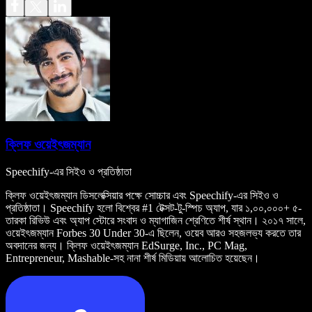
ক্লিফ ওয়েইৎজম্যান
Speechify-এর সিইও ও প্রতিষ্ঠাতা
ক্লিফ ওয়েইৎজম্যান ডিসলেক্সিয়ার পক্ষে সোচ্চার এবং Speechify-এর সিইও ও
প্রতিষ্ঠাতা। Speechify হলো বিশ্বের #1 টেক্সট-টু-স্পিচ অ্যাপ, যার ১,০০,০০০+ ৫-
তারকা রিভিউ এবং অ্যাপ স্টোরে সংবাদ ও ম্যাগাজিন শ্রেণিতে শীর্ষ স্থান। ২০১৭ সালে,
ওয়েইৎজম্যান Forbes 30 Under 30-এ ছিলেন, ওয়েব আরও সহজলভ্য করতে তার
অবদানের জন্য। ক্লিফ ওয়েইৎজম্যান EdSurge, Inc., PC Mag,
Entrepreneur, Mashable-সহ নানা শীর্ষ মিডিয়ায় আলোচিত হয়েছেন।