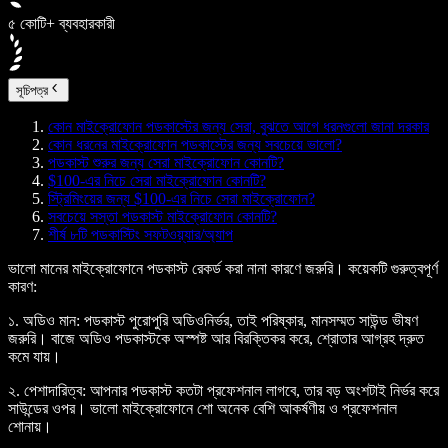
৫ কোটি+ ব্যবহারকারী
সূচিপত্র
কোন মাইক্রোফোন পডকাস্টের জন্য সেরা, বুঝতে আগে ধরনগুলো জানা দরকার
কোন ধরনের মাইক্রোফোন পডকাস্টের জন্য সবচেয়ে ভালো?
পডকাস্ট শুরুর জন্য সেরা মাইক্রোফোন কোনটি?
$100-এর নিচে সেরা মাইক্রোফোন কোনটি?
স্ট্রিমিংয়ের জন্য $100-এর নিচে সেরা মাইক্রোফোন?
সবচেয়ে সস্তা পডকাস্ট মাইক্রোফোন কোনটি?
শীর্ষ ৮টি পডকাস্টিং সফটওয়্যার/অ্যাপ
ভালো মানের মাইক্রোফোনে পডকাস্ট রেকর্ড করা নানা কারণে জরুরি। কয়েকটি গুরুত্বপূর্ণ
কারণ:
১.
অডিও মান:
পডকাস্ট পুরোপুরি অডিওনির্ভর, তাই পরিষ্কার, মানসম্মত সাউন্ড ভীষণ
জরুরি। বাজে অডিও পডকাস্টকে অস্পষ্ট আর বিরক্তিকর করে, শ্রোতার আগ্রহ দ্রুত
কমে যায়।
২.
পেশাদারিত্ব:
আপনার পডকাস্ট কতটা প্রফেশনাল লাগবে, তার বড় অংশটাই নির্ভর করে
সাউন্ডের ওপর। ভালো মাইক্রোফোনে শো অনেক বেশি আকর্ষণীয় ও প্রফেশনাল
শোনায়।