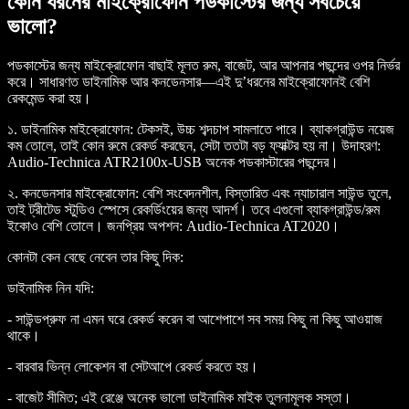
কোন ধরনের মাইক্রোফোন পডকাস্টের জন্য সবচেয়ে
ভালো?
পডকাস্টের জন্য মাইক্রোফোন বাছাই মূলত রুম, বাজেট, আর আপনার পছন্দের ওপর নির্ভর
করে। সাধারণত ডাইনামিক আর কনডেনসার—এই দু’ধরনের মাইক্রোফোনই বেশি
রেকমেন্ড করা হয়।
১.
ডাইনামিক মাইক্রোফোন:
টেকসই, উচ্চ শব্দচাপ সামলাতে পারে। ব্যাকগ্রাউন্ড নয়েজ
কম তোলে, তাই কোন রুমে রেকর্ড করছেন, সেটা ততটা বড় ফ্যাক্টর হয় না। উদাহরণ:
Audio-Technica ATR2100x-USB অনেক পডকাস্টারের পছন্দের।
২.
কনডেনসার মাইক্রোফোন:
বেশি সংবেদনশীল, বিস্তারিত এবং ন্যাচারাল সাউন্ড তুলে,
তাই ট্রীটেড স্টুডিও স্পেসে রেকর্ডিংয়ের জন্য আদর্শ। তবে এগুলো ব্যাকগ্রাউন্ড/রুম
ইকোও বেশি তোলে। জনপ্রিয় অপশন: Audio-Technica AT2020।
কোনটা কেন বেছে নেবেন তার কিছু দিক:
ডাইনামিক নিন যদি:
- সাউন্ডপ্রুফ না এমন ঘরে রেকর্ড করেন বা আশেপাশে সব সময় কিছু না কিছু আওয়াজ
থাকে।
- বারবার ভিন্ন লোকেশন বা সেটআপে রেকর্ড করতে হয়।
- বাজেট সীমিত; এই রেঞ্জে অনেক ভালো ডাইনামিক মাইক তুলনামূলক সস্তা।