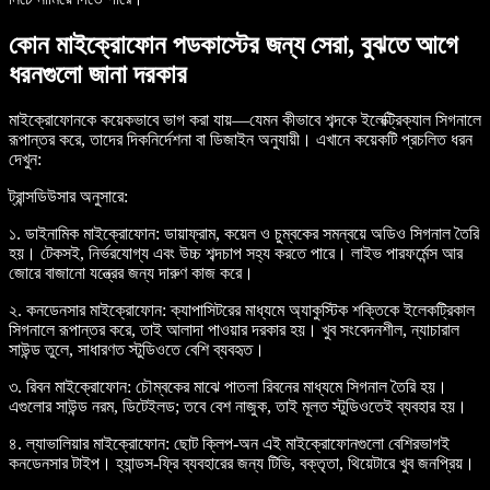
কোন মাইক্রোফোন পডকাস্টের জন্য সেরা, বুঝতে আগে
ধরনগুলো জানা দরকার
মাইক্রোফোনকে কয়েকভাবে ভাগ করা যায়—যেমন কীভাবে শব্দকে ইলেক্ট্রিক্যাল সিগনালে
রূপান্তর করে, তাদের দিকনির্দেশনা বা ডিজাইন অনুযায়ী। এখানে কয়েকটি প্রচলিত ধরন
দেখুন:
ট্রান্সডিউসার অনুসারে:
১.
ডাইনামিক মাইক্রোফোন:
ডায়াফ্রাম, কয়েল ও চুম্বকের সমন্বয়ে অডিও সিগনাল তৈরি
হয়। টেকসই, নির্ভরযোগ্য এবং উচ্চ শব্দচাপ সহ্য করতে পারে। লাইভ পারফর্মেন্স আর
জোরে বাজানো যন্ত্রের জন্য দারুণ কাজ করে।
২.
কনডেনসার মাইক্রোফোন:
ক্যাপাসিটরের মাধ্যমে অ্যাকুস্টিক শক্তিকে ইলেকট্রিকাল
সিগনালে রূপান্তর করে, তাই আলাদা পাওয়ার দরকার হয়। খুব সংবেদনশীল, ন্যাচারাল
সাউন্ড তুলে, সাধারণত স্টুডিওতে বেশি ব্যবহৃত।
৩.
রিবন মাইক্রোফোন:
চৌম্বকের মাঝে পাতলা রিবনের মাধ্যমে সিগনাল তৈরি হয়।
এগুলোর সাউন্ড নরম, ডিটেইলড; তবে বেশ নাজুক, তাই মূলত স্টুডিওতেই ব্যবহার হয়।
৪.
ল্যাভালিয়ার মাইক্রোফোন:
ছোট ক্লিপ-অন এই মাইক্রোফোনগুলো বেশিরভাগই
কনডেনসার টাইপ। হ্যান্ডস-ফ্রি ব্যবহারের জন্য টিভি, বক্তৃতা, থিয়েটারে খুব জনপ্রিয়।