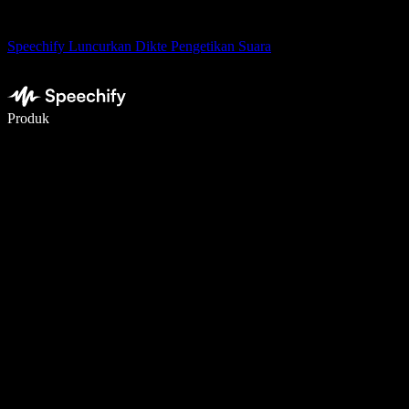
Speechify Luncurkan Dikte Pengetikan Suara
Menulis 5× lebih cepat dengan dikte suara
Produk
Pelajari lebih lanjut