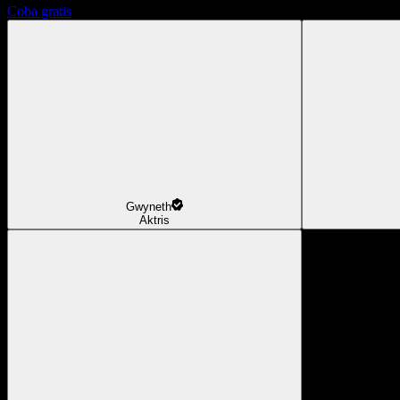
Coba gratis
Gwyneth
Aktris