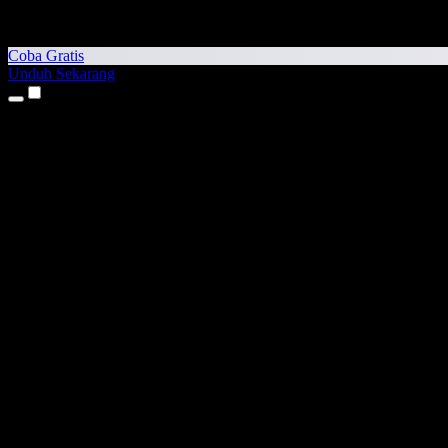
Coba Gratis
Unduh Sekarang
Produk
Teks ke Suara
Aplikasi iPhone & iPad
Aplikasi Android
Ekstensi Chrome
Ekstensi Edge
Aplikasi Web
Aplikasi Mac
Aplikasi Windows