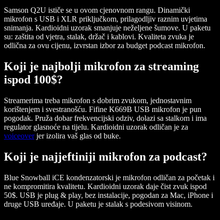
Samson Q2U
ističe se u ovom cjenovnom rangu. Dinamički
mikrofon s USB i XLR priključkom, prilagodljiv raznim uvjetima
snimanja. Kardioidni uzorak smanjuje neželjene šumove. U paketu
su: zaštita od vjetra, stalak, držač i kablovi. Kvaliteta zvuka je
odlična za ovu cijenu, izvrstan izbor za budget podcast mikrofon.
Koji je najbolji mikrofon za streaming
ispod 100$?
Streamerima treba mikrofon s dobrim zvukom, jednostavnim
korištenjem i svestranošću.
Fifine K669B
USB mikrofon je pun
pogodak. Pruža dobar frekvencijski odziv, dolazi sa stalkom i ima
regulator glasnoće na tijelu. Kardioidni uzorak odličan je za
voiceover
jer izolira vaš glas od buke.
Koji je najjeftiniji mikrofon za podcast?
Blue Snowball iCE
kondenzatorski je mikrofon odličan za početak i
ne kompromitira kvalitetu. Kardioidni uzorak daje čist zvuk ispod
50$. USB je plug & play, bez instalacije, pogodan za Mac, iPhone i
druge USB uređaje. U paketu je stalak s podesivom visinom.