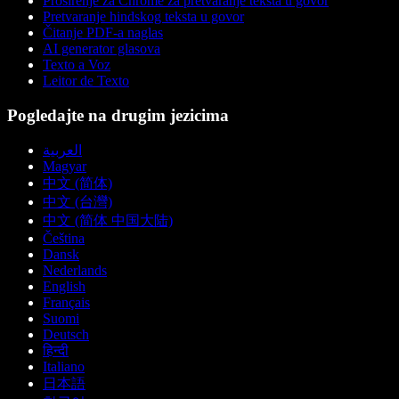
Proširenje za Chrome za pretvaranje teksta u govor
Pretvaranje hindskog teksta u govor
Čitanje PDF-a naglas
AI generator glasova
Texto a Voz
Leitor de Texto
Pogledajte na drugim jezicima
العربية
Magyar
中文 (简体)
中文 (台灣)
中文 (简体 中国大陆)
Čeština
Dansk
Nederlands
English
Français
Suomi
Deutsch
हिन्दी
Italiano
日本語