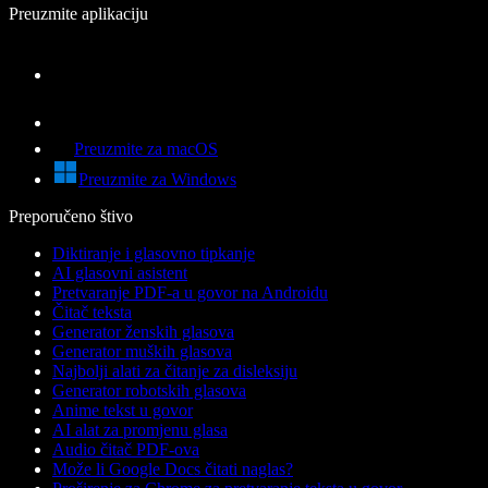
Preuzmite aplikaciju
Preuzmite za macOS
Preuzmite za Windows
Preporučeno štivo
Diktiranje i glasovno tipkanje
AI glasovni asistent
Pretvaranje PDF-a u govor na Androidu
Čitač teksta
Generator ženskih glasova
Generator muških glasova
Najbolji alati za čitanje za disleksiju
Generator robotskih glasova
Anime tekst u govor
AI alat za promjenu glasa
Audio čitač PDF-ova
Može li Google Docs čitati naglas?