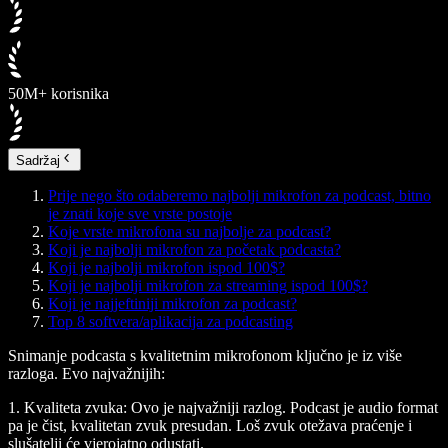
50M+ korisnika
Sadržaj
Prije nego što odaberemo najbolji mikrofon za podcast, bitno
je znati koje sve vrste postoje
Koje vrste mikrofona su najbolje za podcast?
Koji je najbolji mikrofon za početak podcasta?
Koji je najbolji mikrofon ispod 100$?
Koji je najbolji mikrofon za streaming ispod 100$?
Koji je najjeftiniji mikrofon za podcast?
Top 8 softvera/aplikacija za podcasting
Snimanje podcasta s kvalitetnim mikrofonom ključno je iz više
razloga. Evo najvažnijih:
1.
Kvaliteta zvuka:
Ovo je najvažniji razlog. Podcast je audio format
pa je čist, kvalitetan zvuk presudan. Loš zvuk otežava praćenje i
slušatelji će vjerojatno odustati.