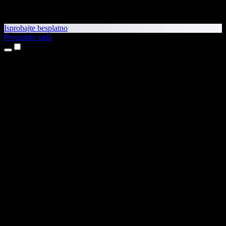
Isprobajte besplatno
Preuzmite sada
Proizvodi
Pretvaranje teksta u govor
Aplikacije za iPhone i iPad
Aplikacija za Android
Proširenje za Chrome
Proširenje za Edge
Web-aplikacija
Aplikacija za Mac
Aplikacija za Windows