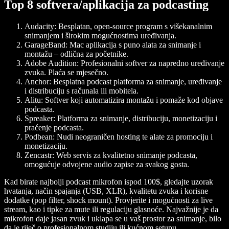
Top 8 softvera/aplikacija za podcasting
Audacity:
Besplatan, open-source program s višekanalnim
snimanjem i širokim mogućnostima uređivanja.
GarageBand:
Mac aplikacija s puno alata za snimanje i
montažu – odlična za početnike.
Adobe Audition:
Profesionalni softver za napredno uređivanje
zvuka. Plaća se mjesečno.
Anchor:
Besplatna podcast platforma za snimanje, uređivanje
i distribuciju s računala ili mobitela.
Alitu:
Softver koji automatizira montažu i pomaže kod objave
podcasta.
Spreaker:
Platforma za snimanje, distribuciju, monetizaciju i
praćenje podcasta.
Podbean:
Nudi neograničen hosting te alate za promociju i
monetizaciju.
Zencastr:
Web servis za kvalitetno snimanje podcasta,
omogućuje odvojene audio zapise za svakog gosta.
Kad birate najbolji podcast mikrofon ispod 100$, gledajte uzorak
hvatanja, način spajanja (USB, XLR), kvalitetu zvuka i korisne
dodatke (pop filter, shock mount). Provjerite i mogućnosti za live
stream, kao i tipke za mute ili regulaciju glasnoće. Najvažnije je da
mikrofon daje jasan zvuk i uklapa se u vaš prostor za snimanje, bilo
da je riječ o profesionalnom studiju ili kućnom setupu.