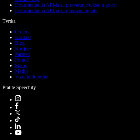
Dokumentacija API-ja za pretvaranje teksta u govor
Dokumentacija API-ja za glasovne agente
Tvrtka
O nama
Kontakt
Blog
Karijere
Partneri
Pomoć
Status
Mediji
Vizualni identitet
Pratite Speechify