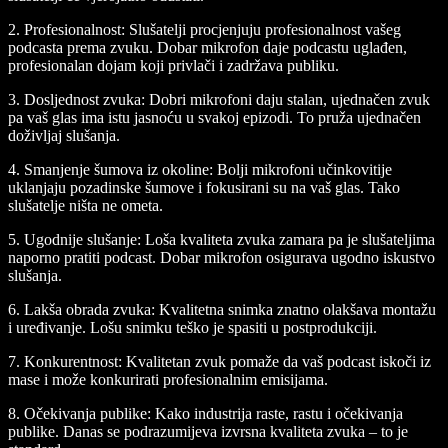
2.
Profesionalnost:
Slušatelji procjenjuju profesionalnost vašeg
podcasta prema zvuku. Dobar mikrofon daje podcastu uglađen,
profesionalan dojam koji privlači i zadržava publiku.
3.
Dosljednost zvuka:
Dobri mikrofoni daju stalan, ujednačen zvuk
pa vaš glas ima istu jasnoću u svakoj epizodi. To pruža ujednačen
doživljaj slušanja.
4.
Smanjenje šumova iz okoline:
Bolji mikrofoni učinkovitije
uklanjaju pozadinske šumove i fokusirani su na vaš glas. Tako
slušatelje ništa ne ometa.
5.
Ugodnije slušanje:
Loša kvaliteta zvuka zamara pa je slušateljima
naporno pratiti podcast. Dobar mikrofon osigurava ugodno iskustvo
slušanja.
6.
Lakša obrada zvuka:
Kvalitetna snimka znatno olakšava montažu
i uređivanje. Lošu snimku teško je spasiti u postprodukciji.
7.
Konkurentnost:
Kvalitetan zvuk pomaže da vaš podcast iskoči iz
mase i može konkurirati profesionalnim emisijama.
8.
Očekivanja publike:
Kako industrija raste, rastu i očekivanja
publike. Danas se podrazumijeva izvrsna kvaliteta zvuka – to je