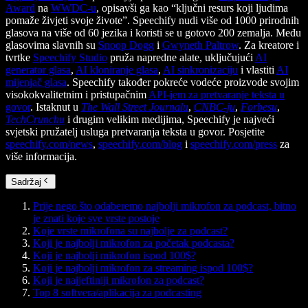
Award
na
WWDC-u
, opisavši ga kao “ključni resurs koji ljudima
pomaže živjeti svoje živote”. Speechify nudi više od 1000 prirodnih
glasova na više od 60 jezika i koristi se u gotovo 200 zemalja. Među
glasovima slavnih su
Snoop Dogg
i
Gwyneth Paltrow
. Za kreatore i
tvrtke
Speechify Studio
pruža napredne alate, uključujući
AI
generator glasa
,
AI kloniranje glasa
,
AI sinkronizaciju
i vlastiti
AI
mijenjač glasa
. Speechify također pokreće vodeće proizvode svojim
visokokvalitetnim i pristupačnim
API-jem za pretvaranje teksta u
govor
. Istaknut u
The Wall Street Journalu
,
CNBC-ju
,
Forbesu
,
TechCrunchu
i drugim velikim medijima, Speechify je najveći
svjetski pružatelj usluga pretvaranja teksta u govor. Posjetite
speechify.com/news
,
speechify.com/blog
i
speechify.com/press
za
više informacija.
Sadržaj
Prije nego što odaberemo najbolji mikrofon za podcast, bitno
je znati koje sve vrste postoje
Koje vrste mikrofona su najbolje za podcast?
Koji je najbolji mikrofon za početak podcasta?
Koji je najbolji mikrofon ispod 100$?
Koji je najbolji mikrofon za streaming ispod 100$?
Koji je najjeftiniji mikrofon za podcast?
Top 8 softvera/aplikacija za podcasting