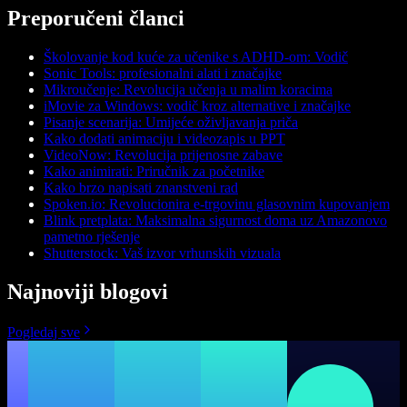
Preporučeni članci
Školovanje kod kuće za učenike s ADHD-om: Vodič
Sonic Tools: profesionalni alati i značajke
Mikroučenje: Revolucija učenja u malim koracima
iMovie za Windows: vodič kroz alternative i značajke
Pisanje scenarija: Umijeće oživljavanja priča
Kako dodati animaciju i videozapis u PPT
VideoNow: Revolucija prijenosne zabave
Kako animirati: Priručnik za početnike
Kako brzo napisati znanstveni rad
Spoken.io: Revolucionira e-trgovinu glasovnim kupovanjem
Blink pretplata: Maksimalna sigurnost doma uz Amazonovo
pametno rješenje
Shutterstock: Vaš izvor vrhunskih vizuala
Najnoviji blogovi
Pogledaj sve