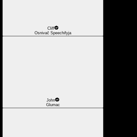
Cliff
Osnivač Speechifyja
John
Glumac