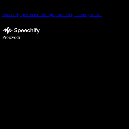
Speechify pokreće diktiranje pomoću glasovnog unosa
Pišite 5× brže uz glasovno diktiranje
Proizvodi
Saznajte više