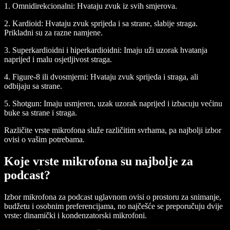
1.
Omnidirekcionalni:
Hvataju zvuk iz svih smjerova.
2.
Kardioid:
Hvataju zvuk sprijeda i sa strane, slabije straga.
Prikladni su za razne namjene.
3.
Superkardioidni i hiperkardioidni:
Imaju uži uzorak hvatanja
naprijed i malu osjetljivost straga.
4.
Figure-8 ili dvosmjerni:
Hvataju zvuk sprijeda i straga, ali
odbijaju sa strane.
5.
Shotgun:
Imaju usmjeren, uzak uzorak naprijed i izbacuju većinu
buke sa strane i straga.
Različite vrste mikrofona služe različitim svrhama, pa najbolji izbor
ovisi o vašim potrebama.
Koje vrste mikrofona su najbolje za
podcast?
Izbor mikrofona za podcast uglavnom ovisi o prostoru za snimanje,
budžetu i osobnim preferencijama, no najčešće se preporučuju dvije
vrste: dinamički i kondenzatorski mikrofoni.