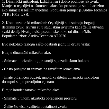
1.
Dinamički mikrofoni:
Izdržljivi su i dobro podnose jak zvuk.
Manje su osjetljivi na šumove i akustiku prostora pa su dobar izbor
ako snimate u lošijim uvjetima. Popularan primjer je Audio-Technica
ATR2100x-USB.
2.
Kondenzatorski mikrofoni:
Osjetljiviji su i snimaju bogatiji,
detaljniji zvuk. Izvrsni su u studijskim uvjetima kada želite uhvatiti
svaki detalj. Hvataju više pozadinske buke od dinamičkih.
Popularan izbor: Audio-Technica AT2020.
Evo nekoliko razloga zašto odabrati jednu ili drugu vrstu:
Birajte dinamički mikrofon ako:
- Snimate u neizoliranoj prostoriji s pozadinskom bukom.
- Često putujete ili snimate na različitim lokacijama.
- Imate ograničen budžet; mnogi kvalitetni dinamički mikrofoni
dostupni su po povoljnim cijenama.
Birajte kondenzatorski mikrofon ako:
- Snimate u tihom, akustički obrađenom prostoru.
- Želite što višu kvalitetu i detaljnost zvuka.