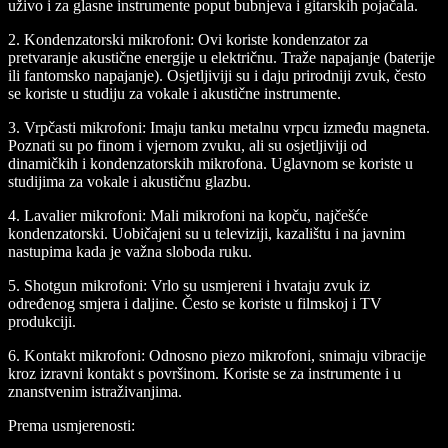
uživo i za glasne instrumente poput bubnjeva i gitarskih pojačala.
2.
Kondenzatorski mikrofoni:
Ovi koriste kondenzator za
pretvaranje akustične energije u električnu. Traže napajanje (baterije
ili fantomsko napajanje). Osjetljiviji su i daju prirodniji zvuk, često
se koriste u studiju za vokale i akustične instrumente.
3.
Vrpčasti mikrofoni:
Imaju tanku metalnu vrpcu između magneta.
Poznati su po finom i vjernom zvuku, ali su osjetljiviji od
dinamičkih i kondenzatorskih mikrofona. Uglavnom se koriste u
studijima za vokale i akustičnu glazbu.
4.
Lavalier mikrofoni:
Mali mikrofoni na kopču, najčešće
kondenzatorski. Uobičajeni su u televiziji, kazalištu i na javnim
nastupima kada je važna sloboda ruku.
5.
Shotgun mikrofoni:
Vrlo su usmjereni i hvataju zvuk iz
određenog smjera i daljine. Često se koriste u filmskoj i TV
produkciji.
6.
Kontakt mikrofoni:
Odnosno piezo mikrofoni, snimaju vibracije
kroz izravni kontakt s površinom. Koriste se za instrumente i u
znanstvenim istraživanjima.
Prema usmjerenosti: