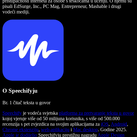
pristupačnosti interneta za osobe s teškoćama u učenju. O njemu su
pisali EdSurge, Inc., PC Mag, Entrepreneur, Mashable i drugi
vodeći mediji.
O Speechifyju
Br. 1 čitač teksta u govor
Speechify
je vodeća svjetska
platforma za pretvaranje teksta u govor
kojoj vjeruje više od 50 milijuna korisnika, s više od 500.000
recenzija s pet zvjezdica na svojim aplikacijama za
iOS
,
Android
,
Chrome ekstenziju
,
web-aplikaciju
i
Mac desktop
. Godine 2025.
Apple je dodijelio
Speechifyju prestižnu nagradu
Apple Design