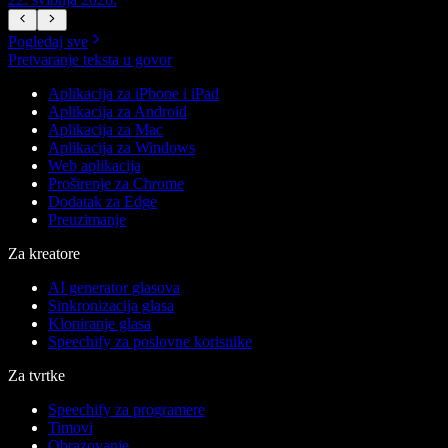
Pogledaj sve
Pretvaranje teksta u govor
Aplikacija za iPhone i iPad
Aplikacija za Android
Aplikacija za Mac
Aplikacija za Windows
Web aplikacija
Proširenje za Chrome
Dodatak za Edge
Preuzimanje
Za kreatore
AI generator glasova
Sinkronizacija glasa
Kloniranje glasa
Speechify za poslovne korisnike
Za tvrtke
Speechify za programere
Timovi
Obrazovanje