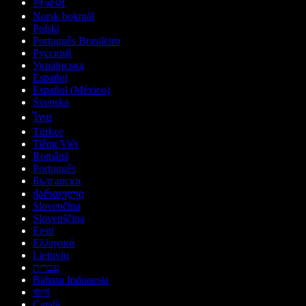
한국어
Norsk bokmål
Polski
Português Brasileiro
Русский
Українська
Español
Español (México)
Svenska
ไทย
Türkçe
Tiếng Việt
Română
Português
Български
ქართული
Slovenčina
Slovenščina
Eesti
Ελληνικά
Lietuvių
עברית
Bahasa Indonesia
বাংলা
Català