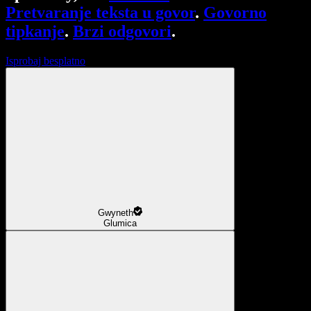
Pretvaranje teksta u govor
.
Govorno
tipkanje
.
Brzi odgovori
.
Isprobaj besplatno
Gwyneth
Glumica