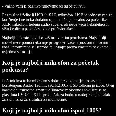
- Važno vam je pažljivo rukovanje jer su osjetljiviji.
Razmislite i želite li USB ili XLR mikrofon. USB je jednostavan za
korištenje i ne treba dodatnu opremu, što je idealno za početnike.
XLR mikrofoni trebaju audio sučelje, ali nude veću fleksibilnost i
višu kvalitetu pa su čest izbor profesionalaca.
Najbolji mikrofon ovisi o vašim stvarnim potrebama. Najskuplji
model neće pomoći ako nije prilagođen vašem prostoru ili načinu
rada. Informirajte se, isprobajte i birajte prema vlastitim navikama i
uvjetima snimanja.
Koji je najbolji mikrofon za početak
podcasta?
Početnicima treba mikrofon s dobrim zvukom i jednostavnim
korištenjem.
Audio-Technica ATR2100x-USB
odličan je izbor. Ovaj
kardioidni mikrofon smanjuje šumove iz okoline i fokusira se na
glas. Ima USB-C i XLR priključak za buduću nadogradnju, stalak
za stol i izlaz za slušalice za monitoring.
Koji je najbolji mikrofon ispod 100$?