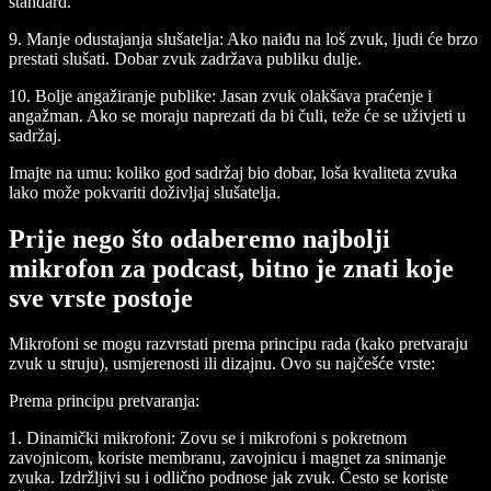
standard.
9.
Manje odustajanja slušatelja:
Ako naiđu na loš zvuk, ljudi će brzo
prestati slušati. Dobar zvuk zadržava publiku dulje.
10.
Bolje angažiranje publike:
Jasan zvuk olakšava praćenje i
angažman. Ako se moraju naprezati da bi čuli, teže će se uživjeti u
sadržaj.
Imajte na umu: koliko god sadržaj bio dobar, loša kvaliteta zvuka
lako može pokvariti doživljaj slušatelja.
Prije nego što odaberemo najbolji
mikrofon za podcast, bitno je znati koje
sve vrste postoje
Mikrofoni se mogu razvrstati prema principu rada (kako pretvaraju
zvuk u struju), usmjerenosti ili dizajnu. Ovo su najčešće vrste:
Prema principu pretvaranja:
1.
Dinamički mikrofoni:
Zovu se i mikrofoni s pokretnom
zavojnicom, koriste membranu, zavojnicu i magnet za snimanje
zvuka. Izdržljivi su i odlično podnose jak zvuk. Često se koriste