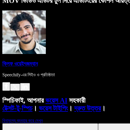
MOV ভিডিও এডিটর টুল দিয়ে এডিটিংয়ের কৌশল আয়ত্
ক্লিফ ওয়েইৎজম্যান
Speechify-এর সিইও ও প্রতিষ্ঠাতা
স্পিচিফাই, আপনার
ভয়েস AI
সহকারী
টেক্সট-টু-স্পিচ
।
ভয়েস টাইপিং
।
দ্রুত উত্তর
।
বিনামূল্যে ব্যবহার করে দেখুন