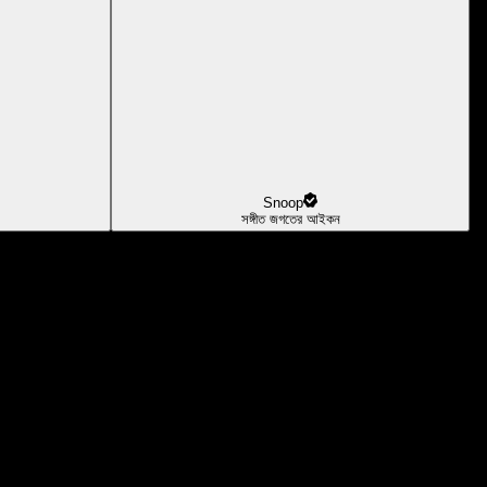
Snoop
সঙ্গীত জগতের আইকন