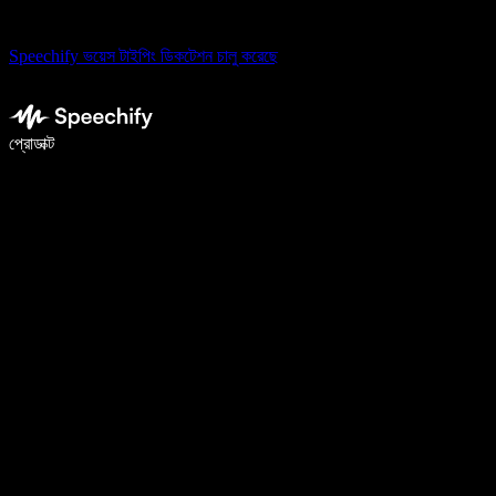
Speechify ভয়েস টাইপিং ডিকটেশন চালু করেছে
ভয়েস টাইপিং দিয়ে ৫ গুণ দ্রুত লিখুন
প্রোডাক্ট
আরও জানুন