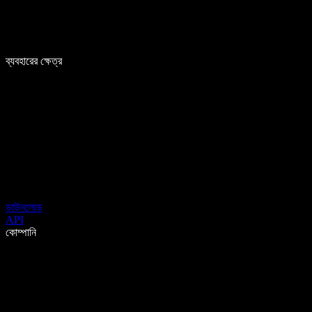
ব্যবহারের ক্ষেত্র
ডাউনলোড
API
কোম্পানি