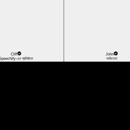
Cliff
John
Speechify-এর প্রতিষ্ঠাতা
অভিনেতা