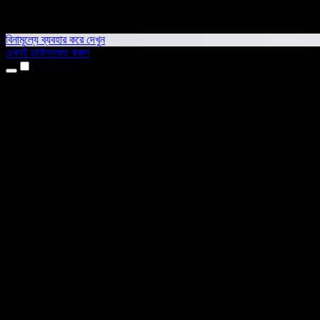
বিনামূল্যে ব্যবহার করে দেখুন
এখনই ডাউনলোড করুন
প্রোডাক্ট
টেক্সট টু স্পিচ
আইফোন ও আইপ্যাড অ্যাপ
অ্যান্ড্রয়েড অ্যাপ
ক্রোম এক্সটেনশন
এজ এক্সটেনশন
ওয়েব অ্যাপ
ম্যাক অ্যাপ
উইন্ডোজ অ্যাপ
এআই ভয়েস জেনারেটর