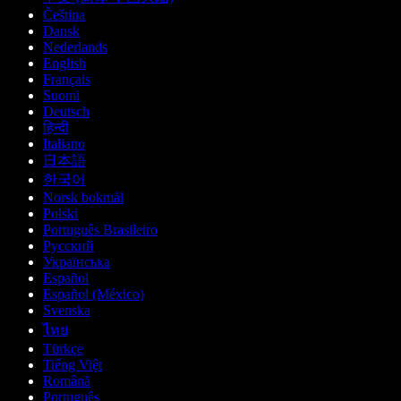
Čeština
Dansk
Nederlands
English
Français
Suomi
Deutsch
हिन्दी
Italiano
日本語
한국어
Norsk bokmål
Polski
Português Brasileiro
Русский
Українська
Español
Español (México)
Svenska
ไทย
Türkçe
Tiếng Việt
Română
Português