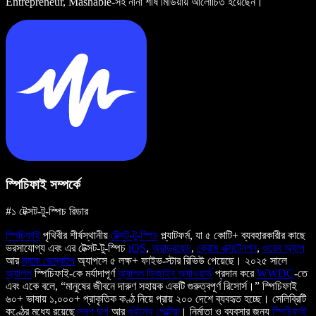
Entrepreneur, Mashable-সহ নানা শীর্ষ মিডিয়ায় আলোচিত হয়েছেন।
স্পিচিফাই সম্পর্কে
#১ টেক্সট-টু-স্পিচ রিডার
স্পিচিফাই
পৃথিবীর শীর্ষস্থানীয়
টেক্সট-টু-স্পিচ
প্ল্যাটফর্ম, যা ৫ কোটি+ ব্যবহারকারীর কাছে
ভরসাযোগ্য এবং এর টেক্সট-টু-স্পিচ
iOS
,
অ্যান্ড্রয়েড
,
ক্রোম এক্সটেনশন
,
ওয়েব অ্যাপ
আর
ম্যাক ডেস্কটপ
অ্যাপসে ৫ লক্ষ+ ফাইভ-স্টার রিভিউ পেয়েছে। ২০২৫ সালে
অ্যাপল
স্পিচিফাই-কে মর্যাদাপূর্ণ
অ্যাপল ডিজাইন অ্যাওয়ার্ড
প্রদান করে
WWDC
-তে
এবং একে বলে, “মানুষের জীবনে দারুণ সহায়ক একটি গুরুত্বপূর্ণ রিসোর্স।” স্পিচিফাই
৬০+ ভাষায় ১,০০০+ প্রাকৃতিক কণ্ঠ নিয়ে প্রায় ২০০ দেশে ব্যবহৃত হচ্ছে। সেলিব্রিটি
কণ্ঠের মধ্যে রয়েছে
স্নুপ ডগ
আর
গুইনেথ পেল্ট্রো
। নির্মাতা ও ব্যবসার জন্য
স্পিচিফাই