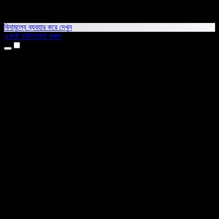
বিনামূল্যে ব্যবহার করে দেখুন
এখনই ডাউনলোড করুন
প্রোডাক্ট
টেক্সট টু স্পিচ
আইফোন ও আইপ্যাড অ্যাপ
অ্যান্ড্রয়েড অ্যাপ
ক্রোম এক্সটেনশন
এজ এক্সটেনশন
ওয়েব অ্যাপ
ম্যাক অ্যাপ
উইন্ডোজ অ্যাপ
এআই ভয়েস জেনারেটর