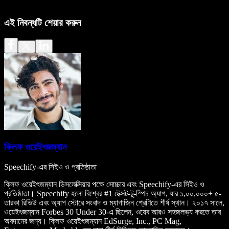
এই নিবন্ধটি শেয়ার করুন
ক্লিফ ওয়েইৎজম্যান
Speechify-এর সিইও ও প্রতিষ্ঠাতা
ক্লিফ ওয়েইৎজম্যান ডিসলেক্সিয়ার পক্ষে সোচ্চার এবং Speechify-এর সিইও ও
প্রতিষ্ঠাতা। Speechify হলো বিশ্বের #1 টেক্সট-টু-স্পিচ অ্যাপ, যার ১,০০,০০০+ ৫-
তারকা রিভিউ এবং অ্যাপ স্টোরে সংবাদ ও ম্যাগাজিন শ্রেণিতে শীর্ষ স্থান। ২০১৭ সালে,
ওয়েইৎজম্যান Forbes 30 Under 30-এ ছিলেন, ওয়েব আরও সহজলভ্য করতে তার
অবদানের জন্য। ক্লিফ ওয়েইৎজম্যান EdSurge, Inc., PC Mag,