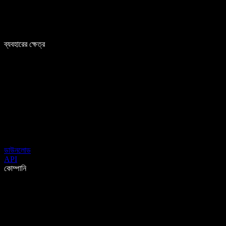
ব্যবহারের ক্ষেত্র
ডাউনলোড
API
কোম্পানি