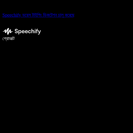
Speechify ভয়েস টাইপিং ডিকটেশন চালু করেছে
ভয়েস টাইপিং দিয়ে ৫ গুণ দ্রুত লিখুন
প্রোডাক্ট
আরও জানুন