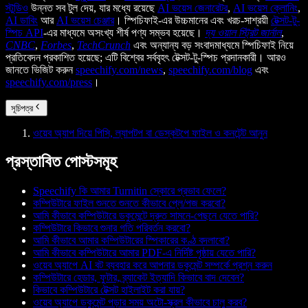
স্টুডিও
উন্নত সব টুল দেয়, যার মধ্যে রয়েছে
AI ভয়েস জেনারেটর
,
AI ভয়েস ক্লোনিং
,
AI ডাবিং
আর
AI ভয়েস চেঞ্জার
। স্পিচিফাই-এর উচ্চমানের এবং খরচ-সাশ্রয়ী
টেক্সট-টু-
স্পিচ API
-এর মাধ্যমে অসংখ্য শীর্ষ পণ্য সম্ভব হয়েছে।
দ্য ওয়াল স্ট্রিট জার্নাল
,
CNBC
,
Forbes
,
TechCrunch
এবং অন্যান্য বড় সংবাদমাধ্যমে স্পিচিফাই নিয়ে
প্রতিবেদন প্রকাশিত হয়েছে; এটি বিশ্বের সর্ববৃহৎ টেক্সট-টু-স্পিচ প্রদানকারী। আরও
জানতে ভিজিট করুন
speechify.com/news
,
speechify.com/blog
এবং
speechify.com/press
।
সূচিপত্র
ওয়েব অ্যাপ দিয়ে পিসি, ল্যাপটপ বা ডেস্কটপে ফাইল ও কনটেন্ট আনুন
প্রস্তাবিত পোস্টসমূহ
Speechify কি আমার Turnitin স্কোরে প্রভাব ফেলে?
কম্পিউটারে ফাইল শুনতে শুনতে কীভাবে প্লে/পজ করবো?
আমি কীভাবে কম্পিউটারে ডকুমেন্টে দ্রুত সামনে-পেছনে যেতে পারি?
কম্পিউটারে কিভাবে শুনার গতি পরিবর্তন করবো?
আমি কীভাবে আমার কম্পিউটারের স্পিকারের কণ্ঠ বদলাবো?
আমি কীভাবে কম্পিউটারে আমার PDF-এ নির্দিষ্ট পৃষ্ঠায় যেতে পারি?
ওয়েব অ্যাপে AI বট ব্যবহার করে আপনার ডকুমেন্ট সম্পর্কে প্রশ্ন করুন
কম্পিউটারে হেডার, ফুটার, ব্র্যাকেট ইত্যাদি কিভাবে বাদ দেবেন?
কিভাবে কম্পিউটারে টেক্সট হাইলাইট করা যায়?
ওয়েব অ্যাপে ডকুমেন্ট পড়ার সময় অটো-স্ক্রল কীভাবে চালু করব?