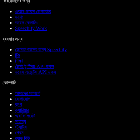
ক্রিয়েটরদের জন্য
এআই ভয়েস জেনারেটর
ডাবিং
ভয়েস ক্লোনিং
Speechify Work
ব্যবসার জন্য
ডেভেলপারদের জন্য Speechify
টিম
শিক্ষা
টেক্সট টু স্পিচ API ডকস
ভয়েস এজেন্টস API ডকস
কোম্পানি
আমাদের সম্পর্কে
যোগাযোগ
ব্লগ
ক্যারিয়ার
অ্যাফিলিয়েট
সাহায্য
স্ট্যাটাস
প্রেস
ব্র্যান্ড কিট