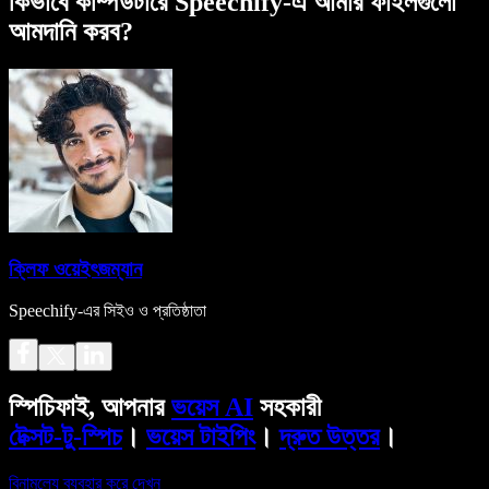
কিভাবে কম্পিউটারে Speechify-এ আমার ফাইলগুলো
আমদানি করব?
ক্লিফ ওয়েইৎজম্যান
Speechify-এর সিইও ও প্রতিষ্ঠাতা
স্পিচিফাই, আপনার
ভয়েস AI
সহকারী
টেক্সট-টু-স্পিচ
।
ভয়েস টাইপিং
।
দ্রুত উত্তর
।
বিনামূল্যে ব্যবহার করে দেখুন