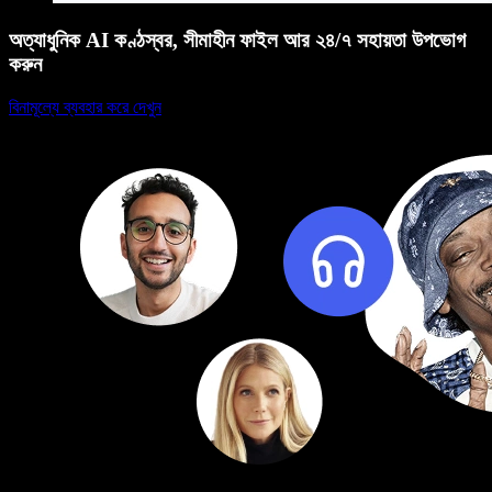
অত্যাধুনিক AI কণ্ঠস্বর, সীমাহীন ফাইল আর ২৪/৭ সহায়তা উপভোগ
করুন
বিনামূল্যে ব্যবহার করে দেখুন