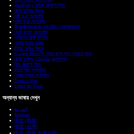
Android-এ PDF টেক্সট টু স্পিচ
টেক্সট টু স্পিচ রিডার
নারী কণ্ঠ জেনারেটর
পুরুষ কণ্ঠ জেনারেটর
ডিসলেক্সিয়ার জন্য সেরা রিডিং প্রোগ্রামগুলো
রোবট ভয়েস জেনারেটর
অ্যানিমে টেক্সট টু স্পিচ
এআই ভয়েস চেঞ্জার
PDF অডিও রিডার
Google Docs কি আমার জন্য পড়ে শোনাতে পারে
টেক্সট টু স্পিচ Chrome এক্সটেনশন
হিন্দি টেক্সট টু স্পিচ
PDF রিড অ্যালাউড
এআই ভয়েস জেনারেটর
Texto a Voz
Leitor de Texto
অন্যান্য ভাষায় দেখুন
العربية
Magyar
中文 (简体)
中文 (台灣)
中文 (简体 中国大陆)