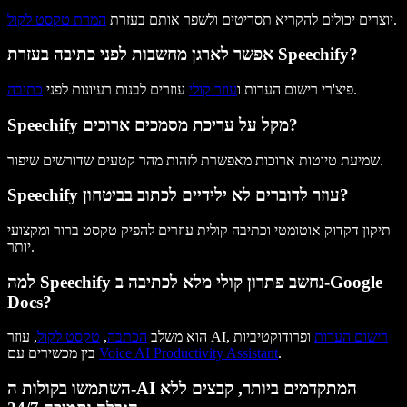
.
יוצרים יכולים להקריא תסריטים ולשפר אותם בעזרת
המרת טקסט לקול
אפשר לארגן מחשבות לפני כתיבה בעזרת Speechify?
.
פיצ'רי רישום הערות ו
עוזר קולי
עוזרים לבנות רעיונות לפני
כתיבה
Speechify מקל על עריכת מסמכים ארוכים?
שמיעת טיוטות ארוכות מאפשרת לזהות מהר קטעים שדורשים שיפור.
Speechify עוזר לדוברים לא ילידיים לכתוב בביטחון?
תיקון דקדוק אוטומטי וכתיבה קולית עוזרים להפיק טקסט ברור ומקצועי
יותר.
למה Speechify נחשב פתרון קולי מלא לכתיבה ב-Google
Docs?
רישום הערות
ופרודוקטיביות
, עוזר AI,
הוא משלב
הכתבה
,
טקסט לקול
.
Voice AI Productivity Assistant
בין מכשירים עם
השתמשו בקולות ה-AI המתקדמים ביותר, קבצים ללא