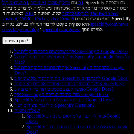
. Speechify גם מספקת
מחליף קולות AI
וגם
דיבוב AI
,
שיבוטי קול AI
יכולות טקסט לדיבור מתקדמות, איכותיות ומשתלמות למוצרים מובילים
The Wall Street
שלה. הופיעה ב-
API לטקסט לדיבור
באמצעות ה-
וגופי חדשות נוספים, Speechify
TechCrunch
,
Forbes
,
CNBC
,
Journal
,
speechify.com/news
היא ספקית טקסט לדיבור הגדולה בעולם. בקרו ב-
למידע נוסף.
speechify.com/press
ו-
speechify.com/blog
תוכן העניינים
איך משתמשים בהכתבה קולית של Speechify ב-Google Docs?
איך להשתמש בהכתבה קולית של Speechify ב-Google Docs על
Mac?
איך להשתמש בתוסף כרום של Speechify להכתבה ב-Google
Docs?
מה היתרונות של שימוש ב-Speechify להכתבה ב-Google Docs?
אפשר להכתיב דוחות ומאמרים ארוכים באמצעות Speechify?
אפשר לעצב מסמכים תוך כדי הכתבה ב-Google Docs?
איך Speechify מזרז כתיבה ועריכה ב-Google Docs?
Speechify טוב יותר מהקלדה קולית של Google Docs?
אילו עוד פיצ’רים יש ל-Speechify Dictation?
שאלות נפוצות
Speechify עוזר להתגבר על מחסום כתיבה ב-Google
Docs?
Speechify מתאים לעבודה קבוצתית במסמכים ב-Google
Docs?