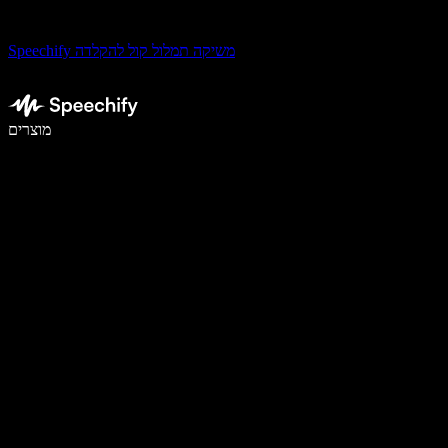
Speechify משיקה תמלול קול להקלדה
לכתוב פי 5 מהר יותר עם הכתבה קולית
מוצרים
למידע נוסף