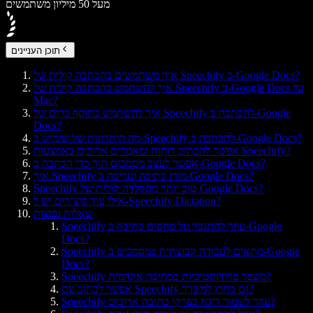
מעל 50 מיליון משתמשים
תוכן העניינים
איך משתמשים בהכתבה קולית של Speechify ב-Google Docs?
איך להשתמש בהכתבה קולית של Speechify ב-Google Docs על
Mac?
איך להשתמש בתוסף כרום של Speechify להכתבה ב-Google
Docs?
מה היתרונות של שימוש ב-Speechify להכתבה ב-Google Docs?
אפשר להכתיב דוחות ומאמרים ארוכים באמצעות Speechify?
אפשר לעצב מסמכים תוך כדי הכתבה ב-Google Docs?
איך Speechify מזרז כתיבה ועריכה ב-Google Docs?
Speechify טוב יותר מהקלדה קולית של Google Docs?
אילו עוד פיצ’רים יש ל-Speechify Dictation?
שאלות נפוצות
Speechify עוזר להתגבר על מחסום כתיבה ב-Google
Docs?
Speechify מתאים לעבודה קבוצתית במסמכים ב-Google
Docs?
Speechify משפר פרודוקטיביות בכתיבה אקדמית?
אפשר לכתוב עם Speechify גם מחוץ למשרד?
Speechify עוזר לשמור ריכוז בפרקי כתיבה ארוכים?