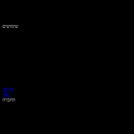
שימושים
הורדה
API
החברה