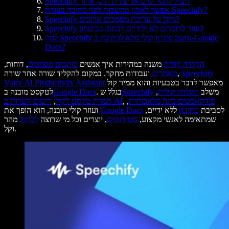
Speechify יעיל לתסריטים או יצירת תוכן ארוך?
אפשר לארגן מחשבות לפני כתיבה בעזרת Speechify?
Speechify מקל על עריכת מסמכים ארוכים?
Speechify עוזר לדוברים לא ילידיים לכתוב בביטחון?
למה Speechify נחשב פתרון קולי מלא לכתיבה ב-Google
Docs?
הקלדה קולית
משנה במהירות איך אנשים
כותבים
מסמכים
, דוחות,
Speechify
ועבודות מחקר. במקום להקליד שורה אחר שורה,
מאמרים
מאפשר לדבר בטבעיות והוא ממיר קול
Voice AI Productivity Assistant
משלב
הקלדה קולית
,
Speechify
. בגלל ש
Google Docs
לטקסט מובנה ב
פודקאסטים בינה מלאכותית
,
,
רישום הערות ב-AI
המרת טקסט לקול
,
לסביבת
כתיבה
ללא ידיים,
Google Docs
ועוזר קולי מובנה, הוא הופך את
שמתאימה לאנשי מקצוע,
סטודנטים
, יוצרים וכל מי שרוצה
לכתוב
מהר
וקל.