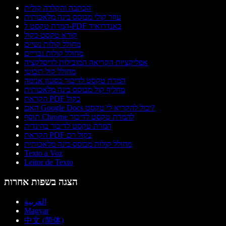
הכתבה והקלדה קולית
עוזר קולי מבוסס בינה מלאכותית
המרת טקסט ל-PDF באנדרואיד
קורא טקסט בקול
מחולל קולות נשיים
מחולל קולות גבריים
אפליקציות הקריאה המובילות לדיסלקציה
מחולל קול רובוטי
המרת טקסט לדיבור בסגנון אנימה
מחליף קול מבוסס בינה מלאכותית
הקראת PDF בקול
האם Google Docs יכול להקריא לי טקסט?
תוסף Chrome להמרת טקסט לדיבור
המרת טקסט לדיבור בהינדית
הקראת PDF בקול רם
מחולל קולות מבוסס בינה מלאכותית
Texto a Voz
Leitor de Texto
הצגה בשפות אחרות
العربية
Magyar
中文 (简体)