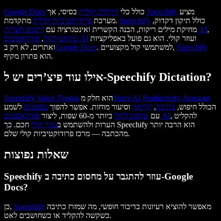
מציע
Speechify
בסיסי, אך
כולל כלי
הקלדה קולית
Google Docs
כולל תיקון דקדוק,
Speechify
מתקדמת.
מערכת
פרודוקטיביות קולית
,
רישום הערות AI
מחיקת מילים ריקות, הבנה הקשרית ואינטגרציה עם
ועוזר קולי. הוא גם פועל באפליקציות
פודקאסטים AI
טקסט-לקול
,
Speechify
. למשתמשי קול מקצועיים,
Google Docs
ואתרים, לא רק ב
הוא פתרון מקיף.
אילו עוד פיצ’רים יש ל-Speechify Dictation?
Voice AI Productivity Assistant
הוא חלק מ
Voice Typing
Speechify
הכולל חיפוש,
כתיבה
,
קריאה
וסיעור מוחות. אפשר להפוך
מסמכים
לשמע
, להקליט
פודקאסטים AI
עם
טקסט לקול
ביותר מ-60 שפות, ליצור
הערות ולהשתמש ב
עוזר קולי
חכם. כך Speechify הוא הרבה יותר
מהכתבה — מרכז פרודוקטיביות קולי שלם.
שאלות נפוצות
Speechify עוזר להתגבר על מחסום כתיבה ב-Google
Docs?
מאפשר להוציא רעיונות בדיבור חופשי, מה שמזרז כתיבה
Speechify
כן,
כשקשה להקליד או כשחושבים לאט.