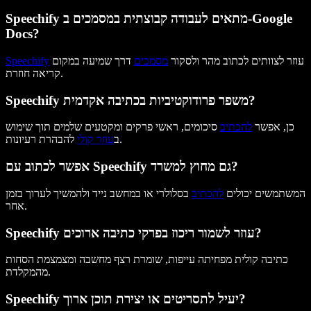
Speechify מתאים לעבודה קבוצתית במסמכים ב-Google
Docs?
עוזר לצוותים לכתוב מהר ולסקור
מסמכים
דרך שמיעה במקום
Speechify
קריאה חוזרת.
Speechify משפר פרודוקטיביות בכתיבה אקדמית?
כן, אפשר
להכתיב
סיכומים, ראשי פרקים ומקטעים שלמים תוך שימוש
להבהרת רעיונות.
ב
עוזר קולי
אפשר לכתוב עם Speechify גם מחוץ למשרד?
המשתמשים יכולים
להכתיב
בסלולרי או במחשב נייד ולהמשיך לערוך בזמן
אחר.
Speechify עוזר לשמור ריכוז בפרקי כתיבה ארוכים?
כתיבה קולית מפחיתה עייפות, שומרת רצף מחשבה ומצמצמת הסחות
מהמקלדת.
Speechify יעיל לתסריטים או יצירת תוכן ארוך?