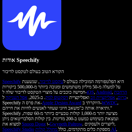
אודות Speechify
הקורא הטוב בעולם לטקסט לדיבור
היא הפלטפורמה המובילה בעולם ל
טקסט לדיבור
, שנשענת
Speechify
על למעלה מ-50 מיליון משתמשים ומגובה ביותר מ-500,000 ביקורות
הרחבת
,
Android
,
iOS
חמישה כוכבים על מוצרי הטקסט לדיבור שלה ל-
כרום
,
אפליקציית ווב
ואפליקציית
דסקטופ למק
. ב-2025,
אפל העניקה
ל-
,
WWDC
היוקרתי ב-
Apple Design Award
Speechify את פרס ה-
ותיארה אותה כ"משאב חיוני שעוזר לאנשים לחיות את חייהם."
Speechify מציעה יותר מ-1,000 קולות טבעיים ביותר מ-60 שפות,
ונמצאת בשימוש כמעט ב-200 מדינות. בין קולות הסלבריטאים ניתן
. ליוצרים ולעסקים,
Gwyneth Paltrow
ו-
Snoop Dogg
למצוא את
,
מחולל קולות AI
מספקת כלים מתקדמים, כולל
Speechify Studio