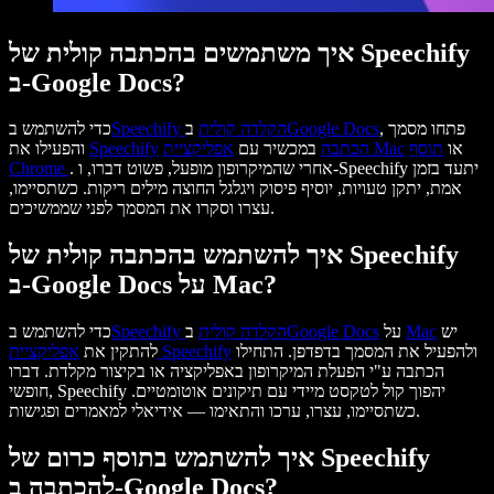
איך משתמשים בהכתבה קולית של Speechify
ב-Google Docs?
, פתחו מסמך
Google Docs
הקלדה קולית
ב
Speechify
כדי להשתמש ב
או
תוסף
אפליקציית Mac
הכתבה
במכשיר עם
Speechify
והפעילו את
. אחרי שהמיקרופון מופעל, פשוט דברו, ו-Speechify יתעד בזמן
Chrome
אמת, יתקן טעויות, יוסיף פיסוק ויגלגל החוצה מילים ריקות. כשתסיימו,
עצרו וסקרו את המסמך לפני שממשיכים.
איך להשתמש בהכתבה קולית של Speechify
ב-Google Docs על Mac?
יש
Mac
על
Google Docs
הקלדה קולית
ב
Speechify
כדי להשתמש ב
ולהפעיל את המסמך בדפדפן. התחילו
אפליקציית Speechify
להתקין את
הכתבה ע"י הפעלת המיקרופון באפליקציה או בקיצור מקלדת. דברו
חופשי, Speechify יהפוך קול לטקסט מיידי עם תיקונים אוטומטיים.
כשתסיימו, עצרו, ערכו והתאימו — אידיאלי למאמרים ופגישות.
איך להשתמש בתוסף כרום של Speechify
להכתבה ב-Google Docs?