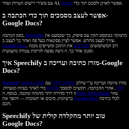
.
עם פיצ'רי רישום הערות ועוזר AI, אפשר לארגן ולסכם תוך כדי
כתיבה
אפשר לעצב מסמכים תוך כדי הכתבה ב-
Google Docs?
מתמקד בטקסט תקין עם פיסוק, כך שכמעט אין
Speechify
בזמן הכתבה,
צורך לעצב מחדש. אפשר לציין פסקאות בעל פה ואחר כך לעצב ב-
. רוב המשתמשים
מכתיבים
את התוכן ומשייפים מבנה
Google Docs
וסגנון אחר כך. זו גישה נפוצה לזרימת עבודה מקצועית.
איך Speechify מזרז כתיבה ועריכה ב-Google
Docs?
מזרז טיוטה ועריכה ע"י שילוב
הקלדה קולית
עם
המרת טקסט
Speechify
לקול
. אחרי ההכתבה, תקשיבו למסמך
מוקרא
כדי לאתר בעיות וטעויות.
עוזר
Voice AI Assistant
זו דרך מהירה יותר מהגהה שקטה. בנוסף, ה
לכלי כתיבה
Google Docs
ברעיונות, סיכום או תשובות — והופך את
חכם.
Speechify טוב יותר מהקלדה קולית של
Google Docs?