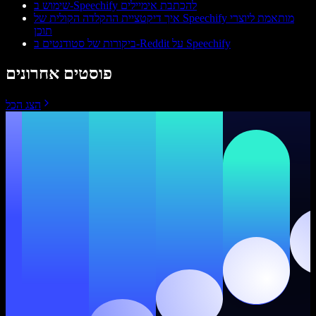
שימוש ב-Speechify להכתבת אימיילים
איך דיקטציית ההקלדה הקולית של Speechify מותאמת ליוצרי
תוכן
ביקורות של סטודנטים ב-Reddit על Speechify
פוסטים אחרונים
הצג הכל