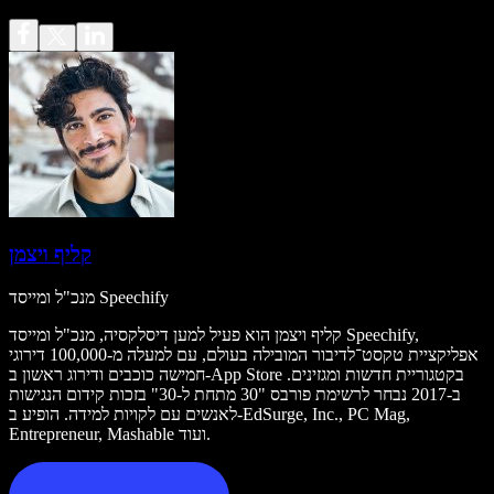
קליף ויצמן
מנכ"ל ומייסד Speechify
קליף ויצמן הוא פעיל למען דיסלקסיה, מנכ"ל ומייסד Speechify,
אפליקציית טקסט־לדיבור המובילה בעולם, עם למעלה מ-100,000 דירוגי
חמישה כוכבים ודירוג ראשון ב-App Store בקטגוריית חדשות ומגזינים.
ב-2017 נבחר לרשימת פורבס "30 מתחת ל-30" בזכות קידום הנגישות
לאנשים עם לקויות למידה. הופיע ב-EdSurge, Inc., PC Mag,
Entrepreneur, Mashable ועוד.