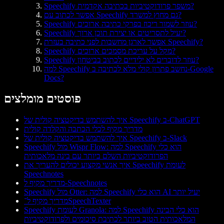
Speechify משפר פרודוקטיביות בכתיבה אקדמית?
אפשר לכתוב עם Speechify גם מחוץ למשרד?
Speechify עוזר לשמור ריכוז בפרקי כתיבה ארוכים?
Speechify יעיל לתסריטים או יצירת תוכן ארוך?
אפשר לארגן מחשבות לפני כתיבה בעזרת Speechify?
Speechify מקל על עריכת מסמכים ארוכים?
Speechify עוזר לדוברים לא ילידיים לכתוב בביטחון?
למה Speechify נחשב פתרון קולי מלא לכתיבה ב-Google
Docs?
פוסטים מומלצים
איך להשתמש בדיקטציה קולית של Speechify ב-ChatGPT
מדריך מקיף לכלי הכתבה והקלדה קולית
איך להשתמש בדיקטציה קולית של Speechify ב-Slack
Speechify מול Wispr Flow: למה Speechify הוא כלי
הפרודוקטיביות השלם ביותר עם בינה מלאכותית
איך אנשי מקצוע יכולים להעריך את Speechify לעומת
Speechnotes
מדריך מקיף ל-Speechnotes
Speechify מול Otter: למה Speechify הוא כלי AI יעיל יותר
מדריך מקיף ל־SpeechTexter
Speechify לעומת Granola: למה Speechify הוא כלי הבינה
המלאכותית הטוב ביותר לכתיבת סיכומים ולפרודוקטיביות