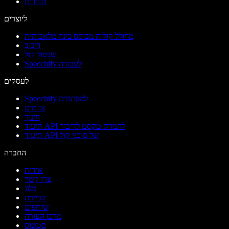
הורדות
ליוצרים
מחולל קולות מבוסס בינה מלאכותית
דיבוב
שכפול קול
Speechify לעבודה
לעסקים
Speechify למפתחים
צוותים
חינוך
תיעוד API להמרת טקסט לדיבור
תיעוד API של סוכני קול
החברה
אודות
צרו קשר
בלוג
קריירה
שותפים
מרכז העזרה
סטטוס