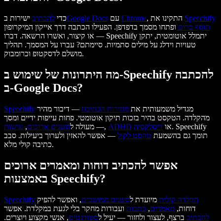
Speechify
, התקינו את
Chrome
עם
Google Docs
כדי
להכתיב
ישירות ב
תוסף כרום
ופתחו מסמך בדפדפן. הפעילו הכתבה דרך אייקון המיקרופון
או קיצור, ואשרו הרשאה. דברו — Speechify יתמלל אוטומטית, יתקן
טעויות וידלג על מילים סתמיות. סיימתם? עברו על המסמך. תהליך
מושלם לדסקטופ וכרומבוק.
מה היתרונות של שימוש ב-Speechify להכתבה
ב-Google Docs?
מגדיל משמעותית את
מהירות הכתיבה
— דיבור מהיר
Speechify
מהקלדה. הטקסט בהיר בזכות תיקון אוטומטי. פחות עייפות ידיים ומסך
. Speechify
או
דיסלקסיה
ADHD
,
— מעולה ל
סשנים ארוכים
,
נגישות
תומך גם בהשמעת
טקסט לקול
— אפשר להאזין ולערוך ביעילות. סבב
כתיבה קולי מלא.
אפשר להכתיב דוחות ומאמרים ארוכים
באמצעות Speechify?
הקלדה קולית
מיועדת ל
סשנים ממושכים
, ואפשר להפיק
Speechify
דוחות,
מאמרים
,
כתבות
ועבודות מחקר בלי לגעת במקלדת. אפשר
להכתיב
ברצף, לעצור ולחזור — יעיל ל
סטודנטים
, אנשי מקצוע ויוצרים.