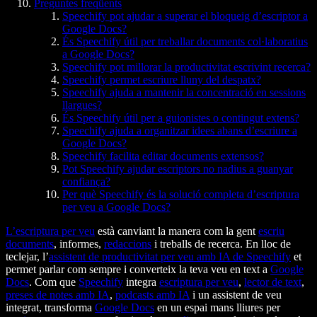
Preguntes freqüents
Speechify pot ajudar a superar el bloqueig d’escriptor a
Google Docs?
És Speechify útil per treballar documents col·laboratius
a Google Docs?
Speechify pot millorar la productivitat escrivint recerca?
Speechify permet escriure lluny del despatx?
Speechify ajuda a mantenir la concentració en sessions
llargues?
És Speechify útil per a guionistes o contingut extens?
Speechify ajuda a organitzar idees abans d’escriure a
Google Docs?
Speechify facilita editar documents extensos?
Pot Speechify ajudar escriptors no nadius a guanyar
confiança?
Per què Speechify és la solució completa d’escriptura
per veu a Google Docs?
L’escriptura per veu
està canviant la manera com la gent
escriu
documents
, informes,
redaccions
i treballs de recerca. En lloc de
teclejar, l’
assistent de productivitat per veu amb IA de Speechify
et
permet parlar com sempre i converteix la teva veu en text a
Google
Docs
. Com que
Speechify
integra
escriptura per veu
,
lector de text
,
preses de notes amb IA
,
podcasts amb IA
i un assistent de veu
integrat, transforma
Google Docs
en un espai mans lliures per