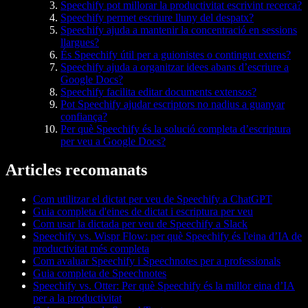
Speechify pot millorar la productivitat escrivint recerca?
Speechify permet escriure lluny del despatx?
Speechify ajuda a mantenir la concentració en sessions
llargues?
És Speechify útil per a guionistes o contingut extens?
Speechify ajuda a organitzar idees abans d’escriure a
Google Docs?
Speechify facilita editar documents extensos?
Pot Speechify ajudar escriptors no nadius a guanyar
confiança?
Per què Speechify és la solució completa d’escriptura
per veu a Google Docs?
Articles recomanats
Com utilitzar el dictat per veu de Speechify a ChatGPT
Guia completa d'eines de dictat i escriptura per veu
Com usar la dictada per veu de Speechify a Slack
Speechify vs. Wispr Flow: per què Speechify és l'eina d’IA de
productivitat més completa
Com avaluar Speechify i Speechnotes per a professionals
Guia completa de Speechnotes
Speechify vs. Otter: Per què Speechify és la millor eina d’IA
per a la productivitat