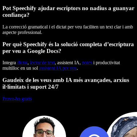
Pot Speechify ajudar escriptors no nadius a guanyar
confiança?
La correcció gramatical i el dictat per veu faciliten un text clar i amb
aspecte professional.
Per què Speechify és la solució completa d’escriptura
per veu a Google Docs?
Integra
dictat
,
lector de text
, assistent IA,
notes
i productivitat
multilloc en un sol
assistent IA per veu
.
Gaudeix de les veus amb IA més avançades, arxius
il·limitats i suport 24/7
Prova-ho gratis