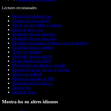
Lectures recomanades
Dictat i escriptura per veu
Assistent de veu amb IA
Text a veu per a PDF a Android
Lector de text a veu
Generador de veu femenina
Generador de veu masculina
Els millors programes de lectura per a la dislèxia
Generador de veu robòtica
Text a veu d'anime
Canviador de veu amb IA
Lector d'àudio per a PDF
Google Docs pot llegir en veu alta
Extensió de text a veu per al Chrome
Text a veu en hindi
Lectura en veu alta de PDF
Generador de veu amb IA
Texto a Voz
Leitor de Texto
Mostra-ho en altres idiomes