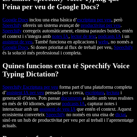
l’eina per veu de Google Docs?
Google Docs
inclou una eina bàsica d’
escriptura per veu
, però
Speechify
ofereix un sistema avançat de
productivitat per veu
.
Speechify
corregeix automàticament, elimina paraules buides, entén
el context i s’integra amb
notes IA
,
lector de text
,
podcasts IA
i un
assistent de veu
. També funciona en aplicacions i
webs
, no només a
Google Docs
. Si dones prioritat al flux de treball per veu,
Speechify
és la solució més professional i completa.
Quines funcions extra té Speechify Voice
Typing Dictation?
Speechify
Escriptura per veu
forma part d’una plataforma completa
d’
assistent IA per veu
pensada per a cerca,
escriptura
,
lectura
i
generació d’idees. Pots passar
documents
a àudio amb veus realistes
en més de 60 idiomes, generar
podcasts IA
, capturar notes i
interactuar amb un
assistent de veu IA
que entén el context. Aquest
ecosistema converteix
Speechify
no només en una eina de
dictat
,
sinó en un hub de productivitat per veu per al treball i l’aprenentatge
actuals.