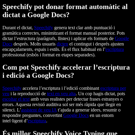
Speechify pot donar format automàtic al
dictat a Google Docs?
Durant el dictat,
Speechify
genera text clar amb puntuació i
gramàtica correctes, minimitzant el format manual posterior. Pots
dictar l’estructura (paràgrafs, llistes) i aplicar els formats de
Google
Docs
després. Molts usuaris
dicten
el contingut i després ajusten
encapçalaments, espais i estils. És el flux habitual en l’
escriptura
professional (esbós i format en etapes separades).
Com pot Speechify accelerar l’escriptura
i edició a Google Docs?
Speechify
accelera l’escriptura i l’edició combinant
escriptura per
veu
i la reproducció de
text en veu alta
. Un cop hagis dictat, pots
escoltar el text
amb veus realistes per detectar frases estranyes o
errors. Aquesta revisió auditiva sol ser més ràpida que llegir en
silenci. L’
assistent de veu IA
t’ajuda a generar idees, resumir o
respondre preguntes, convertint
Google Docs
en un entorn
intel·ligent d’
escriptura
.
És millor Speechify Voice Typing que