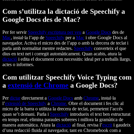
Com s’utilitza la dictació de Speechify a
Google Docs des de Mac?
Per fer servir
Speechify
escriptura per veu
a
Google Docs
des de
Mac
, instal·la l’app de
Speechify
per a
Mac
i obre Google Docs al
navegador. Activa el micro des de l’app o amb la drecera de teclat i
parla amb normalitat mentre redactes.
Speechify
converteix el que
dius en text net i corregit automàticament. Quan acabis, atura la
dictació
i edita el document com necessitis: ideal per a treballs llargs,
actes o informes.
Com utilitzar Speechify Voice Typing com
a
extensió de Chrome
a Google Docs?
Per
dictar
directament a
Google Docs
amb
Chrome
, instal·la
l’
extensió de Speechify
a
Chrome
.
Obre el document i fes clic al
micro de la barra o utilitza la drecera de teclat, permetent l’accés
quan se’t demani. Parla i
Speechify
introdueix el text ben estructurat
en temps real, elimina paraules sobreres i millora la gramàtica de
manera automàtica. Atura la
dictació
al final, revisa l’
escrit
i gaudeix
d’una redacció fluida al navegador, tant en Chromebook com a