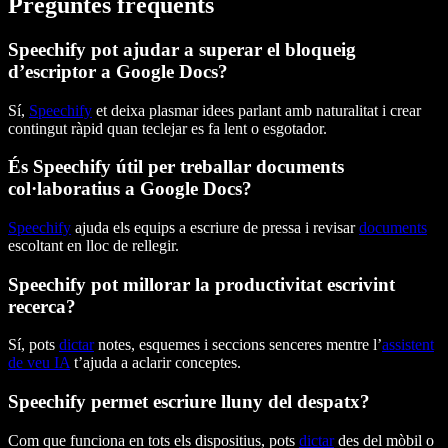
Preguntes freqüents
Speechify pot ajudar a superar el bloqueig
d’escriptor a Google Docs?
Sí,
Speechify
et deixa plasmar idees parlant amb naturalitat i crear
contingut ràpid quan teclejar es fa lent o esgotador.
És Speechify útil per treballar documents
col·laboratius a Google Docs?
Speechify
ajuda els equips a escriure de pressa i revisar
documents
escoltant en lloc de rellegir.
Speechify pot millorar la productivitat escrivint
recerca?
Sí, pots
dictar
notes, esquemes i seccions senceres mentre l’
assistent
de veu IA
t’ajuda a aclarir conceptes.
Speechify permet escriure lluny del despatx?
Com que funciona en tots els dispositius, pots
dictar
des del mòbil o