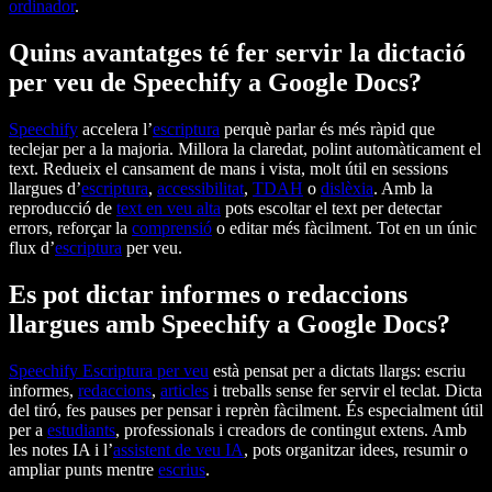
ordinador
.
Quins avantatges té fer servir la dictació
per veu de Speechify a Google Docs?
Speechify
accelera l’
escriptura
perquè parlar és més ràpid que
teclejar per a la majoria. Millora la claredat, polint automàticament el
text. Redueix el cansament de mans i vista, molt útil en sessions
llargues d’
escriptura
,
accessibilitat
,
TDAH
o
dislèxia
. Amb la
reproducció de
text en veu alta
pots escoltar el text per detectar
errors, reforçar la
comprensió
o editar més fàcilment. Tot en un únic
flux d’
escriptura
per veu.
Es pot dictar informes o redaccions
llargues amb Speechify a Google Docs?
Speechify
Escriptura per veu
està pensat per a dictats llargs: escriu
informes,
redaccions
,
articles
i treballs sense fer servir el teclat. Dicta
del tiró, fes pauses per pensar i reprèn fàcilment. És especialment útil
per a
estudiants
, professionals i creadors de contingut extens. Amb
les notes IA i l’
assistent de veu IA
, pots organitzar idees, resumir o
ampliar punts mentre
escrius
.