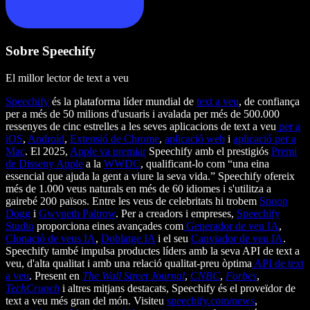
Sobre Speechify
El millor lector de text a veu
Speechify
és la plataforma líder mundial de
text a veu
, de confiança
per a més de 50 milions d'usuaris i avalada per més de 500.000
ressenyes de cinc estrelles a les seves aplicacions de text a veu
per a
iOS
,
Android
,
Extensió de Chrome
,
aplicació web
i
aplicació per a
Mac
. El 2025,
Apple va premiar
Speechify amb el prestigiós
Premi
de Disseny Apple
a la
WWDC
, qualificant-lo com “una eina
essencial que ajuda la gent a viure la seva vida.” Speechify ofereix
més de 1.000 veus naturals en més de 60 idiomes i s'utilitza a
gairebé 200 països. Entre les veus de celebritats hi trobem
Snoop
Dogg
i
Gwyneth Paltrow
. Per a creadors i empreses,
Speechify
Studio
proporciona eines avançades com
Generador de veu IA
,
Clonació de veus IA
,
Doblatge IA
i el seu
Canviador de veu IA
.
Speechify també impulsa productes líders amb la seva API de text a
veu, d'alta qualitat i amb una relació qualitat-preu òptima
API de text
a veu
. Present en
The Wall Street Journal
,
CNBC
,
Forbes
,
TechCrunch
i altres mitjans destacats, Speechify és el proveïdor de
text a veu més gran del món. Visiteu
speechify.com/news
,