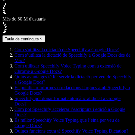
Més de 50 M d'usuaris
Taula de continguts
Com s'utilitza la dictació de Speechify a Google Docs?
Com s’utilitza la dictació de Speechify a Google Docs des de
Mac?
Com utilitzar Speechify Voice Typing com a extensió de
Chrome a Google Docs?
Quins avantatges té fer servir la dictació per veu de Speechify
a Google Docs?
Es pot dictar informes o redaccions llargues amb Speechify a
Google Docs?
Speechify pot donar format automàtic al dictat a Google
Docs?
Com pot Speechify accelerar l’escriptura i edició a Google
Docs?
És millor Speechify Voice Typing que l’eina per veu de
Google Docs?
Quines funcions extra té Speechify Voice Typing Dictation?