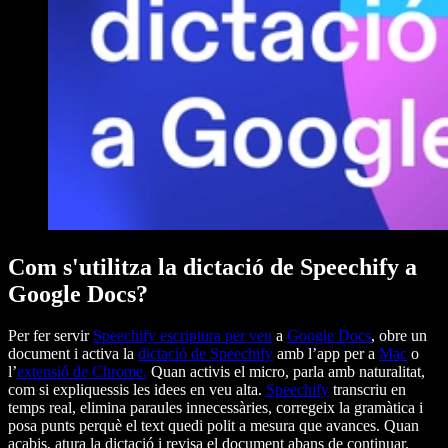
Com s'utilitza la dictació de Speechify a
Google Docs?
Per fer servir
Speechify
escriptura per veu
a
Google Docs
, obre un
document i activa la
dictació de Speechify
amb l’app per a
Mac
o
l’
extensió de Chrome
.
Quan activis el micro, parla amb naturalitat,
com si expliquessis les idees en veu alta.
Speechify
transcriu en
temps real, elimina paraules innecessàries, corregeix la gramàtica i
posa punts perquè el text quedi polit a mesura que avances. Quan
acabis, atura la dictació i revisa el document abans de continuar.