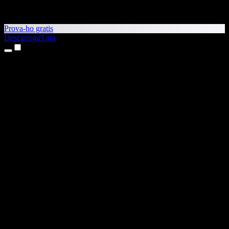
Prova-ho gratis
Descarrega'l ara
Productes
Text a veu
Aplicacions per a iPhone i iPad
Aplicació per a Android
Extensió per al Chrome
Extensió per a l'Edge
Aplicació web
Aplicació per al Mac
Aplicació per al Windows