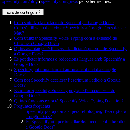
speechify.com/blog
i
speechify.com/press
per saber-ne més.
Taula de continguts
Com s'utilitza la dictació de Speechify a Google Docs?
Com s’utilitza la dictació de Speechify a Google Docs des de
Mac?
Com utilitzar Speechify Voice Typing com a extensió de
Chrome a Google Docs?
Quins avantatges té fer servir la dictació per veu de Speechify
a Google Docs?
Es pot dictar informes o redaccions llargues amb Speechify a
Google Docs?
Speechify pot donar format automàtic al dictat a Google
Docs?
Com pot Speechify accelerar l’escriptura i edició a Google
Docs?
És millor Speechify Voice Typing que l’eina per veu de
Google Docs?
Quines funcions extra té Speechify Voice Typing Dictation?
Preguntes freqüents
Speechify pot ajudar a superar el bloqueig d’escriptor a
Google Docs?
És Speechify útil per treballar documents col·laboratius
a Google Docs?