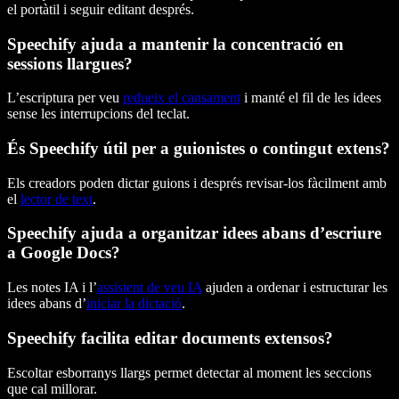
el portàtil i seguir editant després.
Speechify ajuda a mantenir la concentració en
sessions llargues?
L’escriptura per veu
redueix el cansament
i manté el fil de les idees
sense les interrupcions del teclat.
És Speechify útil per a guionistes o contingut extens?
Els creadors poden dictar guions i després revisar-los fàcilment amb
el
lector de text
.
Speechify ajuda a organitzar idees abans d’escriure
a Google Docs?
Les notes IA i l’
assistent de veu IA
ajuden a ordenar i estructurar les
idees abans d’
iniciar la dictació
.
Speechify facilita editar documents extensos?
Escoltar esborranys llargs permet detectar al moment les seccions
que cal millorar.