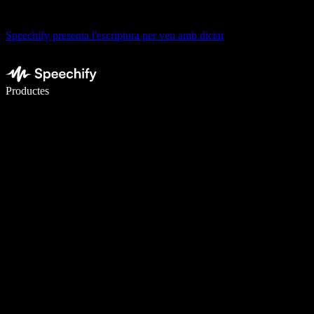
Speechify presenta l'escriptura per veu amb dictat
Escriu 5× més ràpid amb la veu
Productes
Més informació