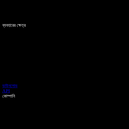
ব্যবহারের ক্ষেত্র
ডাউনলোড
API
কোম্পানি