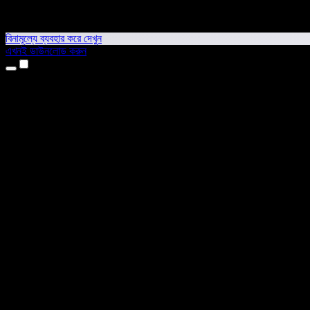
বিনামূল্যে ব্যবহার করে দেখুন
এখনই ডাউনলোড করুন
প্রোডাক্ট
টেক্সট টু স্পিচ
আইফোন ও আইপ্যাড অ্যাপ
অ্যান্ড্রয়েড অ্যাপ
ক্রোম এক্সটেনশন
এজ এক্সটেনশন
ওয়েব অ্যাপ
ম্যাক অ্যাপ
উইন্ডোজ অ্যাপ
এআই ভয়েস জেনারেটর