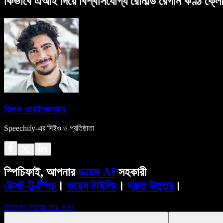
কিভাবে এআই দিয়ে বিশ্বাসযোগ্য রোনাল্ড রেগান কণ্ঠ ক্লো
ক্লিফ ওয়েইৎজম্যান
Speechify-এর সিইও ও প্রতিষ্ঠাতা
স্পিচিফাই, আপনার
ভয়েস AI
সহকারী
টেক্সট-টু-স্পিচ
।
ভয়েস টাইপিং
।
দ্রুত উত্তর
।
বিনামূল্যে ব্যবহার করে দেখুন