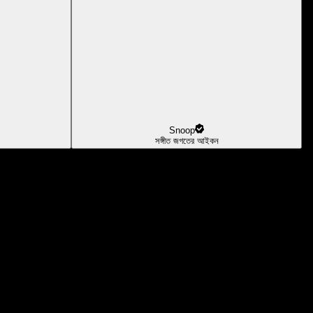
Snoop
সঙ্গীত জগতের আইকন