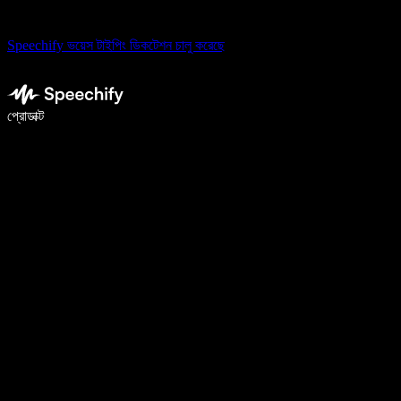
Speechify ভয়েস টাইপিং ডিকটেশন চালু করেছে
ভয়েস টাইপিং দিয়ে ৫ গুণ দ্রুত লিখুন
প্রোডাক্ট
আরও জানুন