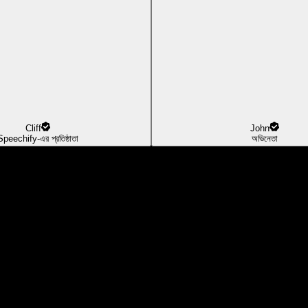
Cliff
John
Speechify-এর প্রতিষ্ঠাতা
অভিনেতা