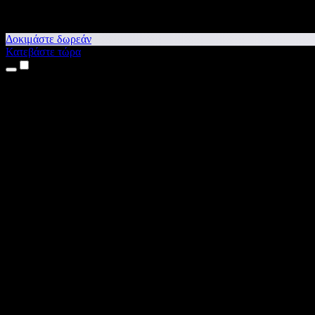
Δοκιμάστε δωρεάν
Κατεβάστε τώρα
Προϊόντα
Κείμενο σε Ομιλία
Εφαρμογές για iPhone & iPad
Εφαρμογή για Android
Επέκταση για Chrome
Επέκταση για Edge
Web εφαρμογή
Εφαρμογή για Mac
Εφαρμογή για Windows