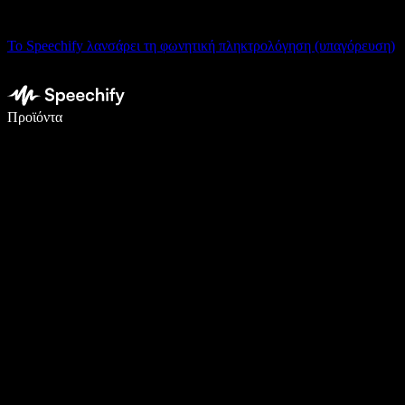
Το Speechify λανσάρει τη φωνητική πληκτρολόγηση (υπαγόρευση)
Γράψτε 5× πιο γρήγορα με φωνητική πληκτρολόγηση
Προϊόντα
Μάθετε περισσότερα