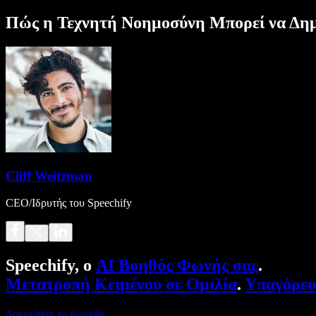
Πώς η Τεχνητή Νοημοσύνη Μπορεί να Δημ
Cliff Weitzman
CEO/Ιδρυτής του Speechify
Speechify, ο
AI Βοηθός Φωνής σας
.
Μετατροπή Κειμένου σε Ομιλία
.
Υπαγόρε
Δοκιμάστε το δωρεάν