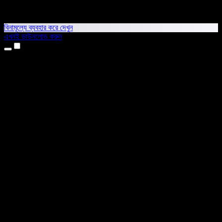
বিনামূল্যে ব্যবহার করে দেখুন
এখনই ডাউনলোড করুন
প্রোডাক্ট
টেক্সট টু স্পিচ
আইফোন ও আইপ্যাড অ্যাপ
অ্যান্ড্রয়েড অ্যাপ
ক্রোম এক্সটেনশন
এজ এক্সটেনশন
ওয়েব অ্যাপ
ম্যাক অ্যাপ
উইন্ডোজ অ্যাপ
এআই ভয়েস জেনারেটর