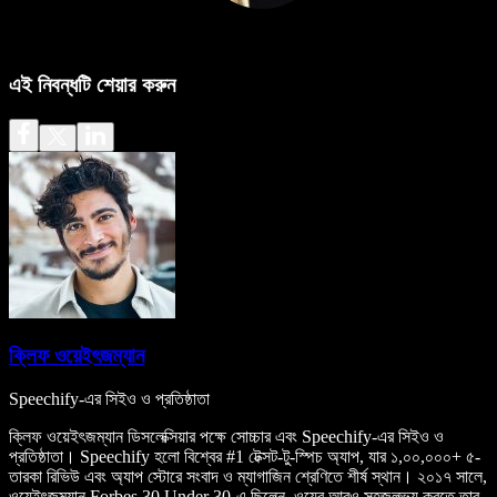
এই নিবন্ধটি শেয়ার করুন
ক্লিফ ওয়েইৎজম্যান
Speechify-এর সিইও ও প্রতিষ্ঠাতা
ক্লিফ ওয়েইৎজম্যান ডিসলেক্সিয়ার পক্ষে সোচ্চার এবং Speechify-এর সিইও ও
প্রতিষ্ঠাতা। Speechify হলো বিশ্বের #1 টেক্সট-টু-স্পিচ অ্যাপ, যার ১,০০,০০০+ ৫-
তারকা রিভিউ এবং অ্যাপ স্টোরে সংবাদ ও ম্যাগাজিন শ্রেণিতে শীর্ষ স্থান। ২০১৭ সালে,
ওয়েইৎজম্যান Forbes 30 Under 30-এ ছিলেন, ওয়েব আরও সহজলভ্য করতে তার