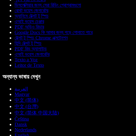
ডিসলেক্সিয়ার জন্য সেরা রিডিং প্রোগ্রামগুলো
রোবট ভয়েস জেনারেটর
অ্যানিমে টেক্সট টু স্পিচ
এআই ভয়েস চেঞ্জার
PDF অডিও রিডার
Google Docs কি আমার জন্য পড়ে শোনাতে পারে
টেক্সট টু স্পিচ Chrome এক্সটেনশন
হিন্দি টেক্সট টু স্পিচ
PDF রিড অ্যালাউড
এআই ভয়েস জেনারেটর
Texto a Voz
Leitor de Texto
অন্যান্য ভাষায় দেখুন
العربية
Magyar
中文 (简体)
中文 (台灣)
中文 (简体 中国大陆)
Čeština
Dansk
Nederlands
English