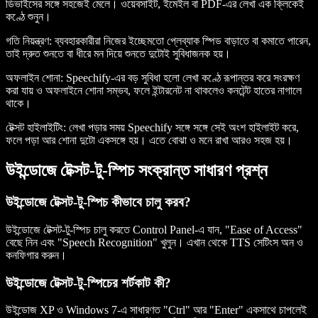
ডিভাইসের সঙ্গে সহজেই মেলে। ওয়েবসাইট, ইমেইল বা PDF-এর লেখা এক ক্লিকেই
কণ্ঠে শুনুন।
গতি নিয়ন্ত্রণ
: ব্যবহারকারীরা নিজের ইচ্ছেমতো প্লেব্যাক স্পিড বাড়াতে বা কমাতে পারেন,
তাই দ্রুত শুনতে বা ধীরে মন দিয়ে শুনতে দুটোই সুবিধাজনক হয়।
অফলাইন শোনা
: Speechify-এর বড় সুবিধা হলো লেখা কণ্ঠে রূপান্তর করে সংরক্ষণ
করা যায় ও অফলাইনে শোনা সম্ভব, ফলে ইন্টারনেট না থাকলেও কনটেন্ট হাতের নাগালে
থাকে।
টেক্সট হাইলাইটিং
: লেখা পড়ার সময় Speechify সঙ্গে সঙ্গে সেই অংশ হাইলাইট করে,
ফলে পড়া আর শোনা দুটো একসঙ্গে হয়। এতে বোঝা ও মনে রাখা আরও সহজ হয়।
উইন্ডোজে টেক্সট-টু-স্পিচ সংক্রান্ত সাধারণ প্রশ্ন
উইন্ডোজে টেক্সট-টু-স্পিচ কীভাবে চালু করব?
উইন্ডোজে টেক্সট-টু-স্পিচ চালু করতে Control Panel-এ যান, "Ease of Access"
বেছে নিন এবং "Speech Recognition" খুলুন। এখান থেকে TTS সেটিংস অন ও
কনফিগার করুন।
উইন্ডোজে টেক্সট-টু-স্পিচের শর্টকাট কী?
উইন্ডোজ XP ও Windows 7-এ সাধারণত "Ctrl" আর "Enter" একসাথে চাপলেই