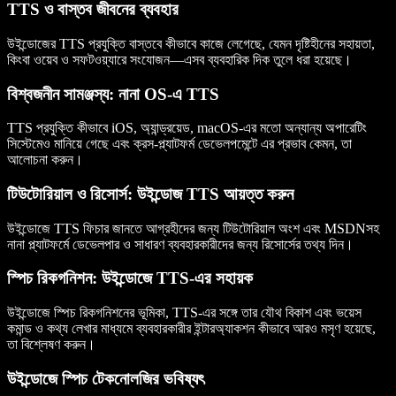
TTS ও বাস্তব জীবনের ব্যবহার
উইন্ডোজের TTS প্রযুক্তি বাস্তবে কীভাবে কাজে লেগেছে, যেমন দৃষ্টিহীনের সহায়তা,
কিংবা ওয়েব ও সফটওয়্যারে সংযোজন—এসব ব্যবহারিক দিক তুলে ধরা হয়েছে।
বিশ্বজনীন সামঞ্জস্য: নানা OS-এ TTS
TTS প্রযুক্তি কীভাবে iOS, অ্যান্ড্রয়েড, macOS-এর মতো অন্যান্য অপারেটিং
সিস্টেমেও মানিয়ে গেছে এবং ক্রস-প্ল্যাটফর্ম ডেভেলপমেন্টে এর প্রভাব কেমন, তা
আলোচনা করুন।
টিউটোরিয়াল ও রিসোর্স: উইন্ডোজ TTS আয়ত্ত করুন
উইন্ডোজে TTS ফিচার জানতে আগ্রহীদের জন্য টিউটোরিয়াল অংশ এবং MSDNসহ
নানা প্ল্যাটফর্মে ডেভেলপার ও সাধারণ ব্যবহারকারীদের জন্য রিসোর্সের তথ্য দিন।
স্পিচ রিকগনিশন: উইন্ডোজে TTS-এর সহায়ক
উইন্ডোজে স্পিচ রিকগনিশনের ভূমিকা, TTS-এর সঙ্গে তার যৌথ বিকাশ এবং ভয়েস
কমান্ড ও কথ্য লেখার মাধ্যমে ব্যবহারকারীর ইন্টারঅ্যাকশন কীভাবে আরও মসৃণ হয়েছে,
তা বিশ্লেষণ করুন।
উইন্ডোজে স্পিচ টেকনোলজির ভবিষ্যৎ