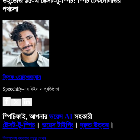
উইন্ডোজ ৯৫-এ টেক্সট-টু-স্পিচ: স্পিচ টেকনোলজির
পথচলা
ক্লিফ ওয়েইৎজম্যান
Speechify-এর সিইও ও প্রতিষ্ঠাতা
স্পিচিফাই, আপনার
ভয়েস AI
সহকারী
টেক্সট-টু-স্পিচ
।
ভয়েস টাইপিং
।
দ্রুত উত্তর
।
বিনামূল্যে ব্যবহার করে দেখুন