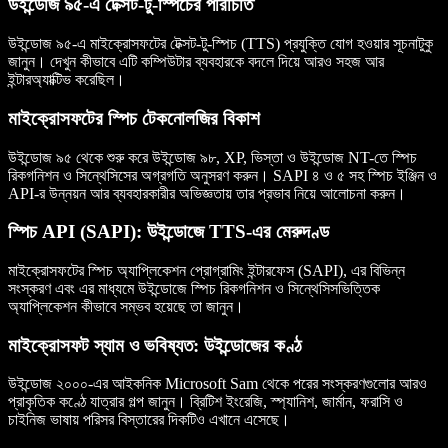
উইন্ডোজ ৯৫-এ টেক্সট-টু-স্পিচের পরিচিতি
উইন্ডোজ ৯৫-এ মাইক্রোসফটের টেক্সট-টু-স্পিচ (TTS) প্রযুক্তি যোগ হওয়ার সূচনাটুকু
জানুন। দেখুন কীভাবে এটি কম্পিউটার ব্যবহারকে বদলে দিয়ে আরও সহজ আর
ইন্টারঅ্যাক্টিভ করেছিল।
মাইক্রোসফটের স্পিচ টেকনোলজির বিকাশ
উইন্ডোজ ৯৫ থেকে শুরু করে উইন্ডোজ ৯৮, XP, ভিস্তা ও উইন্ডোজ NT-তে স্পিচ
রিকগনিশন ও সিন্থেসিসের অগ্রগতি অনুসরণ করুন। SAPI ৪ ও ৫ সহ স্পিচ ইঞ্জিন ও
API-র উন্নয়ন আর ব্যবহারকারীর অভিজ্ঞতায় তার প্রভাব নিয়ে আলোচনা করুন।
স্পিচ API (SAPI): উইন্ডোজে TTS-এর মেরুদণ্ড
মাইক্রোসফটের স্পিচ অ্যাপ্লিকেশন প্রোগ্রামিং ইন্টারফেস (SAPI), এর বিভিন্ন
সংস্করণ এবং এর মাধ্যমে উইন্ডোজে স্পিচ রিকগনিশন ও সিন্থেসিসভিত্তিক
অ্যাপ্লিকেশন কীভাবে সম্ভব হয়েছে তা জানুন।
মাইক্রোসফট স্যাম ও ভবিষ্যত: উইন্ডোজের কণ্ঠ
উইন্ডোজ ২০০০-এর আইকনিক Microsoft Sam থেকে পরের সংস্করণগুলোর আরও
প্রাকৃতিক কণ্ঠে যাত্রার গল্প জানুন। ব্রিটিশ ইংরেজি, স্প্যানিশ, জার্মান, ফরাসি ও
চাইনিজ ভাষায় পরিসর বিস্তারের দিকটিও এখানে এসেছে।