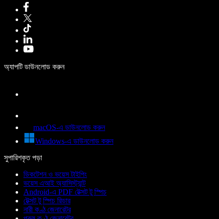
অ্যাপটি ডাউনলোড করুন
macOS-এ ডাউনলোড করুন
Windows-এ ডাউনলোড করুন
সুপারিশকৃত পড়া
ডিকটেশন ও ভয়েস টাইপিং
ভয়েস এআই অ্যাসিস্ট্যান্ট
Android-এ PDF টেক্সট টু স্পিচ
টেক্সট টু স্পিচ রিডার
নারী কণ্ঠ জেনারেটর
পুরুষ কণ্ঠ জেনারেটর