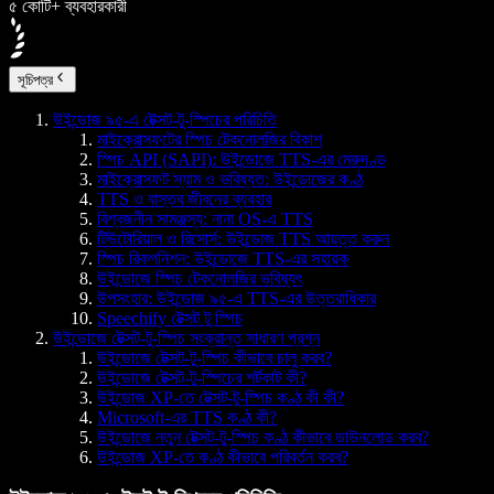
৫ কোটি+ ব্যবহারকারী
সূচিপত্র
উইন্ডোজ ৯৫-এ টেক্সট-টু-স্পিচের পরিচিতি
মাইক্রোসফটের স্পিচ টেকনোলজির বিকাশ
স্পিচ API (SAPI): উইন্ডোজে TTS-এর মেরুদণ্ড
মাইক্রোসফট স্যাম ও ভবিষ্যত: উইন্ডোজের কণ্ঠ
TTS ও বাস্তব জীবনের ব্যবহার
বিশ্বজনীন সামঞ্জস্য: নানা OS-এ TTS
টিউটোরিয়াল ও রিসোর্স: উইন্ডোজ TTS আয়ত্ত করুন
স্পিচ রিকগনিশন: উইন্ডোজে TTS-এর সহায়ক
উইন্ডোজে স্পিচ টেকনোলজির ভবিষ্যৎ
উপসংহার: উইন্ডোজ ৯৫-এ TTS-এর উত্তরাধিকার
Speechify টেক্সট টু স্পিচ
উইন্ডোজে টেক্সট-টু-স্পিচ সংক্রান্ত সাধারণ প্রশ্ন
উইন্ডোজে টেক্সট-টু-স্পিচ কীভাবে চালু করব?
উইন্ডোজে টেক্সট-টু-স্পিচের শর্টকাট কী?
উইন্ডোজ XP-তে টেক্সট-টু-স্পিচ কণ্ঠ কী কী?
Microsoft-এর TTS কণ্ঠ কী?
উইন্ডোজে নতুন টেক্সট-টু-স্পিচ কণ্ঠ কীভাবে ডাউনলোড করব?
উইন্ডোজ XP-তে কণ্ঠ কীভাবে পরিবর্তন করব?