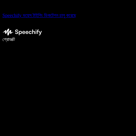
Speechify ভয়েস টাইপিং ডিকটেশন চালু করেছে
ভয়েস টাইপিং দিয়ে ৫ গুণ দ্রুত লিখুন
প্রোডাক্ট
আরও জানুন