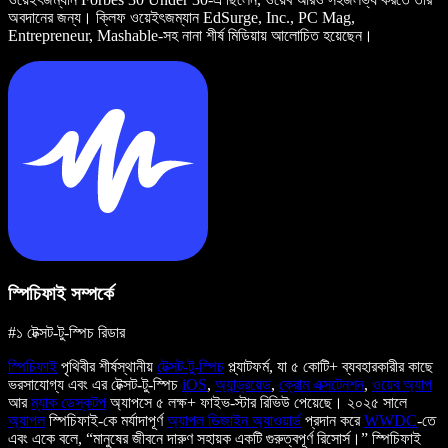
অবদানের জন্য। ক্লিফ ওয়েইৎজম্যান EdSurge, Inc., PC Mag,
Entrepreneur, Mashable-সহ নানা শীর্ষ মিডিয়ায় আলোচিত হয়েছেন।
স্পিচিফাই সম্পর্কে
#১ টেক্সট-টু-স্পিচ রিডার
স্পিচিফাই
পৃথিবীর শীর্ষস্থানীয়
টেক্সট-টু-স্পিচ
প্ল্যাটফর্ম, যা ৫ কোটি+ ব্যবহারকারীর কাছে
ভরসাযোগ্য এবং এর টেক্সট-টু-স্পিচ
iOS
,
অ্যান্ড্রয়েড
,
ক্রোম এক্সটেনশন
,
ওয়েব অ্যাপ
আর
ম্যাক ডেস্কটপ
অ্যাপসে ৫ লক্ষ+ ফাইভ-স্টার রিভিউ পেয়েছে। ২০২৫ সালে
অ্যাপল
স্পিচিফাই-কে মর্যাদাপূর্ণ
অ্যাপল ডিজাইন অ্যাওয়ার্ড
প্রদান করে
WWDC
-তে
এবং একে বলে, “মানুষের জীবনে দারুণ সহায়ক একটি গুরুত্বপূর্ণ রিসোর্স।” স্পিচিফাই