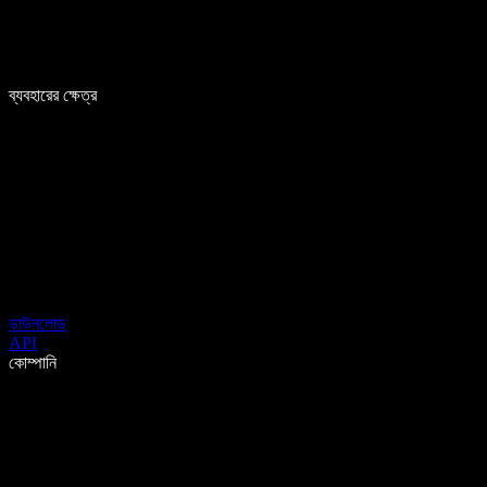
ব্যবহারের ক্ষেত্র
ডাউনলোড
API
কোম্পানি