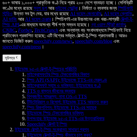
৬০+ ভাষায় ১,০০০+ প্রাকৃতিক কণ্ঠ নিয়ে প্রায় ২০০ দেশে ব্যবহৃত হচ্ছে। সেলিব্রিটি
কণ্ঠের মধ্যে রয়েছে
স্নুপ ডগ
আর
গুইনেথ পেল্ট্রো
। নির্মাতা ও ব্যবসার জন্য
স্পিচিফাই
স্টুডিও
উন্নত সব টুল দেয়, যার মধ্যে রয়েছে
AI ভয়েস জেনারেটর
,
AI ভয়েস ক্লোনিং
,
AI ডাবিং
আর
AI ভয়েস চেঞ্জার
। স্পিচিফাই-এর উচ্চমানের এবং খরচ-সাশ্রয়ী
টেক্সট-টু-
স্পিচ API
-এর মাধ্যমে অসংখ্য শীর্ষ পণ্য সম্ভব হয়েছে।
দ্য ওয়াল স্ট্রিট জার্নাল
,
CNBC
,
Forbes
,
TechCrunch
এবং অন্যান্য বড় সংবাদমাধ্যমে স্পিচিফাই নিয়ে
প্রতিবেদন প্রকাশিত হয়েছে; এটি বিশ্বের সর্ববৃহৎ টেক্সট-টু-স্পিচ প্রদানকারী। আরও
জানতে ভিজিট করুন
speechify.com/news
,
speechify.com/blog
এবং
speechify.com/press
।
সূচিপত্র
উইন্ডোজ ৯৫-এ টেক্সট-টু-স্পিচের পরিচিতি
মাইক্রোসফটের স্পিচ টেকনোলজির বিকাশ
স্পিচ API (SAPI): উইন্ডোজে TTS-এর মেরুদণ্ড
মাইক্রোসফট স্যাম ও ভবিষ্যত: উইন্ডোজের কণ্ঠ
TTS ও বাস্তব জীবনের ব্যবহার
বিশ্বজনীন সামঞ্জস্য: নানা OS-এ TTS
টিউটোরিয়াল ও রিসোর্স: উইন্ডোজ TTS আয়ত্ত করুন
স্পিচ রিকগনিশন: উইন্ডোজে TTS-এর সহায়ক
উইন্ডোজে স্পিচ টেকনোলজির ভবিষ্যৎ
উপসংহার: উইন্ডোজ ৯৫-এ TTS-এর উত্তরাধিকার
Speechify টেক্সট টু স্পিচ
উইন্ডোজে টেক্সট-টু-স্পিচ সংক্রান্ত সাধারণ প্রশ্ন
উইন্ডোজে টেক্সট-টু-স্পিচ কীভাবে চালু করব?