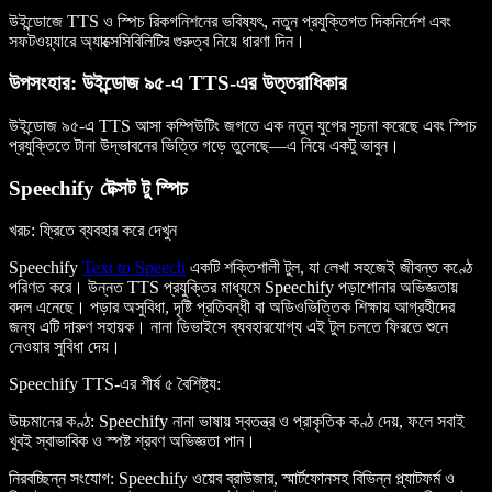
উইন্ডোজে TTS ও স্পিচ রিকগনিশনের ভবিষ্যৎ, নতুন প্রযুক্তিগত দিকনির্দেশ এবং
সফটওয়্যারে অ্যাক্সেসিবিলিটির গুরুত্ব নিয়ে ধারণা দিন।
উপসংহার: উইন্ডোজ ৯৫-এ TTS-এর উত্তরাধিকার
উইন্ডোজ ৯৫-এ TTS আসা কম্পিউটিং জগতে এক নতুন যুগের সূচনা করেছে এবং স্পিচ
প্রযুক্তিতে টানা উদ্ভাবনের ভিত্তি গড়ে তুলেছে—এ নিয়ে একটু ভাবুন।
Speechify টেক্সট টু স্পিচ
খরচ
: ফ্রিতে ব্যবহার করে দেখুন
Speechify
Text to Speech
একটি শক্তিশালী টুল, যা লেখা সহজেই জীবন্ত কণ্ঠে
পরিণত করে। উন্নত TTS প্রযুক্তির মাধ্যমে Speechify পড়াশোনার অভিজ্ঞতায়
বদল এনেছে। পড়ার অসুবিধা, দৃষ্টি প্রতিবন্ধী বা অডিওভিত্তিক শিক্ষায় আগ্রহীদের
জন্য এটি দারুণ সহায়ক। নানা ডিভাইসে ব্যবহারযোগ্য এই টুল চলতে ফিরতে শুনে
নেওয়ার সুবিধা দেয়।
Speechify TTS-এর শীর্ষ ৫ বৈশিষ্ট্য
:
উচ্চমানের কণ্ঠ
: Speechify নানা ভাষায় স্বতন্ত্র ও প্রাকৃতিক কণ্ঠ দেয়, ফলে সবাই
খুবই স্বাভাবিক ও স্পষ্ট শ্রবণ অভিজ্ঞতা পান।
নিরবচ্ছিন্ন সংযোগ
: Speechify ওয়েব ব্রাউজার, স্মার্টফোনসহ বিভিন্ন প্ল্যাটফর্ম ও