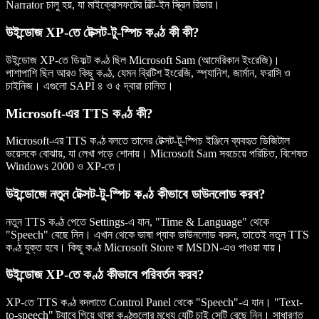
Narrator চালু হয়, যা মাইক্রোসফটের বিল্ট-ইন স্ক্রিন রিডার।
উইন্ডোজ XP-তে টেক্সট-টু-স্পিচ কণ্ঠ কী কী?
উইন্ডোজ XP-তে ডিফল্ট কণ্ঠ ছিল Microsoft Sam (আমেরিকান ইংরেজি)।
পাশাপাশি ছিল আরও কিছু কণ্ঠ, যেমন ব্রিটিশ ইংরেজি, স্প্যানিশ, জার্মান, ফরাসি ও
চাইনিজ। এগুলো SAPI ৪ ও ৫ দ্বারা চালিত।
Microsoft-এর TTS কণ্ঠ কী?
Microsoft-এর TTS কণ্ঠ বলতে তাদের টেক্সট-টু-স্পিচ ইঞ্জিনে ব্যবহৃত ডিজিটাল
ভয়েসকে বোঝায়, যা লেখা পড়ে শোনায়। Microsoft Sam সবচেয়ে পরিচিত, বিশেষত
Windows 2000 ও XP-তে।
উইন্ডোজে নতুন টেক্সট-টু-স্পিচ কণ্ঠ কীভাবে ডাউনলোড করব?
নতুন TTS কণ্ঠ পেতে Settings-এ যান, "Time & Language" থেকে
"Speech" বেছে নিন। এখান থেকে ভাষা প্যাক ডাউনলোড করুন, তাতেই নতুন TTS
কণ্ঠ যুক্ত হবে। কিছু কণ্ঠ Microsoft Store বা MSDN-এও পাওয়া যায়।
উইন্ডোজ XP-তে কণ্ঠ কীভাবে পরিবর্তন করব?
XP-তে TTS কণ্ঠ বদলাতে Control Panel থেকে "Speech"-এ যান। "Text-
to-speech" ট্যাবে গিয়ে থাকা কণ্ঠগুলোর মধ্যে যেটি চাই সেটি বেছে নিন। সাধারণত