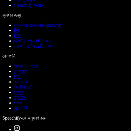
Speechify Work
ব্যবসার জন্য
ডেভেলপারদের জন্য Speechify
টিম
শিক্ষা
টেক্সট টু স্পিচ API ডকস
ভয়েস এজেন্টস API ডকস
কোম্পানি
আমাদের সম্পর্কে
যোগাযোগ
ব্লগ
ক্যারিয়ার
অ্যাফিলিয়েট
সাহায্য
স্ট্যাটাস
প্রেস
ব্র্যান্ড কিট
Speechify-কে অনুসরণ করুন