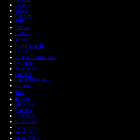
Français
Suomi
Deutsch
हिन्दी
Italiano
日本語
한국어
Norsk bokmål
Polski
Português Brasileiro
Русский
Українська
Español
Español (México)
Svenska
ไทย
Türkçe
Tiếng Việt
Română
Português
Български
ქართული
Slovenčina
Slovenščina