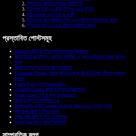
উইন্ডোজে টেক্সট-টু-স্পিচের শর্টকাট কী?
উইন্ডোজ XP-তে টেক্সট-টু-স্পিচ কণ্ঠ কী কী?
Microsoft-এর TTS কণ্ঠ কী?
উইন্ডোজে নতুন টেক্সট-টু-স্পিচ কণ্ঠ কীভাবে ডাউনলোড করব?
উইন্ডোজ XP-তে কণ্ঠ কীভাবে পরিবর্তন করব?
প্রস্তাবিত পোস্টসমূহ
iSpeech টেক্সট-টু-স্পিচ সফটওয়্যারের বিকল্পসমূহ
টেক্সট রিডার এক্সটেনশন: আপনার ব্রাউজিং ও পড়ার অভিজ্ঞতা আরও উন্নত
করুন
টেক্সট-টু-স্পিচসহ ভয়েস সিন্থেসাইজার
Quandale Dingle মেমের সাউন্ডের জন্য টেক্সট-টু-স্পিচ কীভাবে ব্যবহার
করবেন
Capti Voice বনাম Speechify
Acapela Group টেক্সট-টু-স্পিচের বিকল্পসমূহ
Read Aloud TTS বনাম Speechify
টেক্সট-টু-স্পিচ বর্ণনাকারীর কণ্ঠ
Speechify বনাম Google Speech Services: চূড়ান্ত তুলনা
শীর্ষ পুরুষ টেক্সট টু স্পিচ ভয়েস
শ্রেষ্ঠ নারী টেক্সট টু স্পিচ ভয়েসসমূহ
ভয়েস ড্রিম রিডার বনাম স্পিচিফাই
সাম্প্রতিক ব্লগ