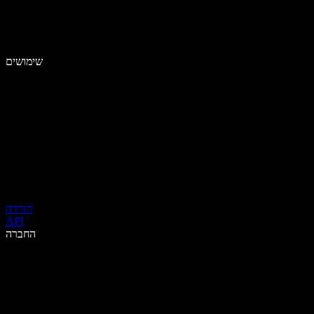
שימושים
הורדה
API
החברה