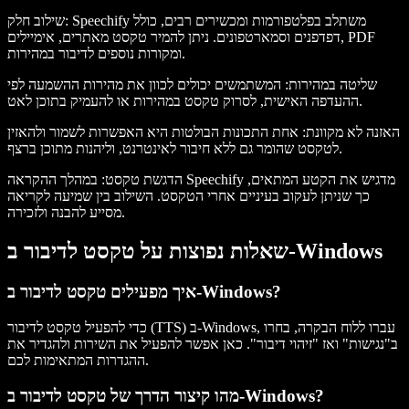
: Speechify משתלב בפלטפורמות ומכשירים רבים, כולל
שילוב חלק
דפדפנים וסמארטפונים. ניתן להמיר טקסט מאתרים, אימיילים, PDF
ומקורות נוספים לדיבור במהירות.
שליטה במהירות
: המשתמשים יכולים לכוון את מהירות ההשמעה לפי
ההעדפה האישית, לסרוק טקסט במהירות או להעמיק בתוכן לאט.
האזנה לא מקוונת
: אחת התכונות הבולטות היא האפשרות לשמור ולהאזין
לטקסט שהומר גם ללא חיבור לאינטרנט, וליהנות מתוכן ברצף.
הדגשת טקסט
: במהלך ההקראה Speechify מדגיש את הקטע המתאים,
כך שניתן לעקוב בעיניים אחרי הטקסט. השילוב בין שמיעה לקריאה
מסייע להבנה ולזכירה.
שאלות נפוצות על טקסט לדיבור ב-Windows
איך מפעילים טקסט לדיבור ב-Windows?
כדי להפעיל טקסט לדיבור (TTS) ב-Windows, עברו ללוח הבקרה, בחרו
ב"נגישות" ואז "זיהוי דיבור". כאן אפשר להפעיל את השירות ולהגדיר את
ההגדרות המתאימות לכם.
מהו קיצור הדרך של טקסט לדיבור ב-Windows?