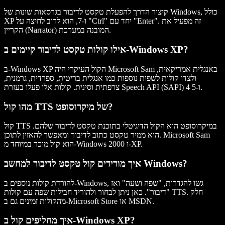
קיצור הדרך להפעלת טקסט לדיבור בגרסאות שונות של Windows, כולל
XP ו-7, הוא לרוב לחיצה על "Ctrl" יחד עם "Enter". זה מפעיל את
הקריין (Narrator) המובנה במערכת.
אילו קולות טקסט לדיבור קיימים ב-Windows XP?
ב-Windows XP הקול העיקרי היה Microsoft Sam באנגלית אמריקאית,
ולצדו קולות לשפות נוספות כמו אנגלית בריטית, ספרדית, גרמנית,
צרפתית וסינית. קולות אלו פעלו בעזרת Speech API (SAPI) 4 ו-5.
מהו קול TTS של מיקרוסופט?
קול TTS במיקרוסופט הוא הקול הדיגיטלי בתוכנת טקסט לדיבור שלהם.
הוא ממיר טקסט כתוב לדיבור ומאפשר להאזין לתוכן. Microsoft Sam
הוא קול מוכר במיוחד מ-Windows 2000 ו-XP.
איך מורידים קול טקסט לדיבור למחשב Windows?
להורדת קולות נוספים ב-Windows, גשו להגדרות, "שפה ושעה" ואז
"דיבור". כאן ניתן לבחור ולהוריד חבילות שפה עם קולות TTS. חלק
מהקולות זמינים גם ב-Microsoft Store או MSDN.
איך מחליפים קול ב-Windows XP?