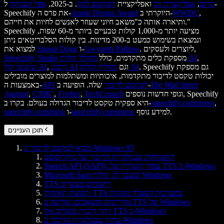
כרום
,
אפליקציית ווב
ואפליקציית
דסקטופ למק
. ב-2025,
אפל העניקה
ל-
,
WWDC
היוקרתי ב-
Apple Design Award
Speechify את פרס ה-
ותיארה אותה כ"משאב חיוני שעוזר לאנשים לחיות את חייהם."
Speechify מציעה יותר מ-1,000 קולות טבעיים ביותר מ-60 שפות,
ונמצאת בשימוש כמעט ב-200 מדינות. בין קולות הסלבריטאים ניתן
. ליוצרים ולעסקים,
Gwyneth Paltrow
ו-
Snoop Dogg
למצוא את
,
מחולל קולות AI
מספקת כלים מתקדמים, כולל
Speechify Studio
. Speechify גם מספקת
מחליף קולות AI
וגם
דיבוב AI
,
שיבוטי קול AI
יכולות טקסט לדיבור מתקדמות, איכותיות ומשתלמות למוצרים מובילים
The Wall Street
שלה. הופיעה ב-
API לטקסט לדיבור
באמצעות ה-
וגופי חדשות נוספים, Speechify
TechCrunch
,
Forbes
,
CNBC
,
Journal
,
speechify.com/news
היא ספקית טקסט לדיבור הגדולה בעולם. בקרו ב-
למידע נוסף.
speechify.com/press
ו-
speechify.com/blog
תוכן העניינים
מבוא לטקסט לדיבור ב-Windows 95
התפתחות טכנולוגיית הדיבור של מיקרוסופט
Speech API (SAPI): עמוד השדרה של TTS ב-Windows
Microsoft Sam ומעבר לו: קולות Windows
TTS ויישומים מעשיים
קפיצת תאימות: TTS במערכות הפעלה מגוונות
מדריכים ומשאבים: שליטה ב-TTS של Windows
זיהוי דיבור: משלים את TTS ב-Windows
עתיד טכנולוגיית הדיבור ב-Windows