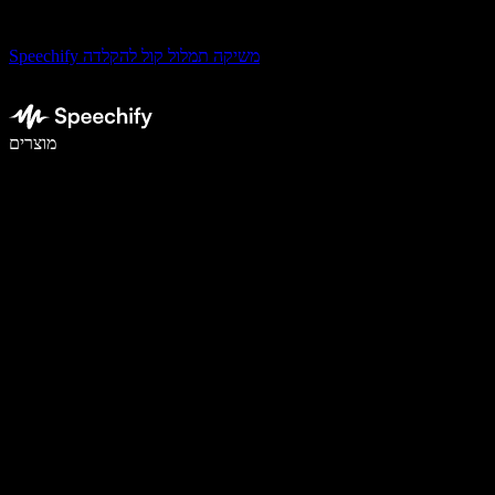
Speechify משיקה תמלול קול להקלדה
לכתוב פי 5 מהר יותר עם הכתבה קולית
מוצרים
למידע נוסף