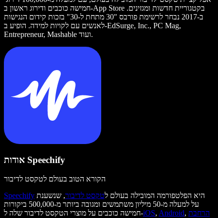
חמישה כוכבים ודירוג ראשון ב-App Store בקטגוריית חדשות ומגזינים.
ב-2017 נבחר לרשימת פורבס "30 מתחת ל-30" בזכות קידום הנגישות
לאנשים עם לקויות למידה. הופיע ב-EdSurge, Inc., PC Mag,
Entrepreneur, Mashable ועוד.
אודות Speechify
הקורא הטוב בעולם לטקסט לדיבור
היא הפלטפורמה המובילה בעולם ל
טקסט לדיבור
, שנשענת
Speechify
על למעלה מ-50 מיליון משתמשים ומגובה ביותר מ-500,000 ביקורות
הרחבת
,
Android
,
iOS
חמישה כוכבים על מוצרי הטקסט לדיבור שלה ל-