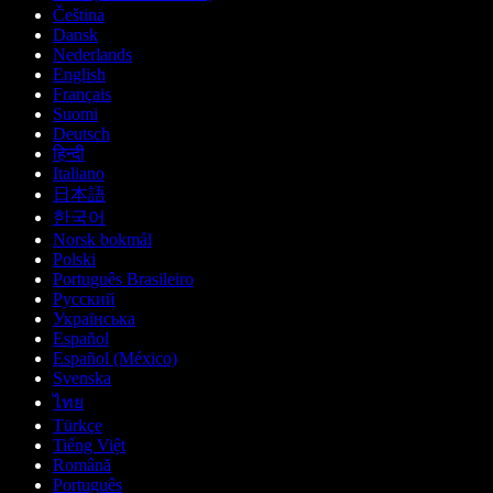
Čeština
Dansk
Nederlands
English
Français
Suomi
Deutsch
हिन्दी
Italiano
日本語
한국어
Norsk bokmål
Polski
Português Brasileiro
Русский
Українська
Español
Español (México)
Svenska
ไทย
Türkçe
Tiếng Việt
Română
Português