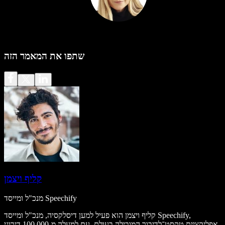
שתפו את המאמר הזה
קליף ויצמן
מנכ"ל ומייסד Speechify
קליף ויצמן הוא פעיל למען דיסלקסיה, מנכ"ל ומייסד Speechify,
אפליקציית טקסט־לדיבור המובילה בעולם, עם למעלה מ-100,000 דירוגי