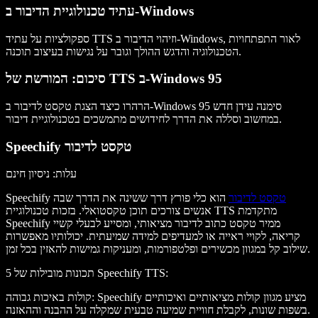
עתיד טכנולוגיית הדיבור ב-Windows
ספקולציות על עתיד TTS וזיהוי הדיבור ב-Windows, לאור התפתחויות
הטכנולוגיה והדגש ההולך וגובר על נגישות בעיצוב תוכנה.
סיכום: המורשת של TTS ב-Windows 95
הרהרו כיצד הצגת טקסט לדיבור ב-Windows 95 סימנה עידן חדש
במחשוב וסללה את הדרך לחידושים מתמשכים בטכנולוגיית דיבור.
Speechify טקסט לדיבור
עלות
: ניסיון חינם
טקסט לדיבור
הוא כלי פורץ דרך ששינה את הדרך שבה
Speechify
אנשים צורכים תוכן טקסטואלי. בזכות טכנולוגיית TTS מתקדמת
Speechify ממיר טקסט כתוב לדיבור מציאותי, ומסייע לבעלי קשיי
קריאה, לקויי ראייה או למעדיפים למידה שמיעתית. יכולותיו מאפשרות
שילוב קל במגוון מכשירים ופלטפורמות, ומעניקות גמישות להאזין בכל זמן.
:
5 תכונות מובילות של Speechify TTS
: Speechify מציע מגוון קולות מציאותיים ואיכותיים
קולות באיכות גבוהה
בשפות שונות, לקבלת חוויית שמיעה טבעית שמקלה על ההבנה וההאזנה.