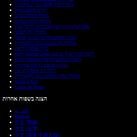
המרת טקסט ל-PDF באנדרואיד
קורא טקסט בקול
מחולל קולות נשיים
מחולל קולות גבריים
אפליקציות הקריאה המובילות לדיסלקציה
מחולל קול רובוטי
המרת טקסט לדיבור בסגנון אנימה
מחליף קול מבוסס בינה מלאכותית
הקראת PDF בקול
האם Google Docs יכול להקריא לי טקסט?
תוסף Chrome להמרת טקסט לדיבור
המרת טקסט לדיבור בהינדית
הקראת PDF בקול רם
מחולל קולות מבוסס בינה מלאכותית
Texto a Voz
Leitor de Texto
הצגה בשפות אחרות
العربية
Magyar
中文 (简体)
中文 (台灣)
中文 (简体 中国大陆)