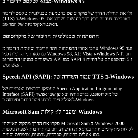
מבוא לטקסט לדיבור ב-Windows 95
גלו את תחילת הדרך של מיקרוסופט בהטמעת טכנולוגיית טקסט לדיבור
(TTS) ב-Windows 95. ראו כיצד צעד זה פרץ דרך בנגישות ושדרג את
האינטראקטיביות של המחשב.
התפתחות טכנולוגיית הדיבור של מיקרוסופט
עקבו אחרי התפתחות זיהוי הדיבור וסינתזת הדיבור מ-Windows 95 ועד
לגרסאות מתקדמות כמו Windows 98, XP, Vista ו-Windows NT. דונו
בשיפורים במנועי הדיבור וב-API כמו SAPI 4 ו-5 ובהשפעתם על חוויית
המשתמש.
Speech API (SAPI): עמוד השדרה של TTS ב-Windows
העמיקו בפרטים הטכניים של Speech Application Programming
Interface (SAPI) של מיקרוסופט, בגרסאותיו ובאופן שבו אפשר
לאפליקציות לבצע זיהוי דיבור וסינתזה ב-Windows.
Microsoft Sam ומעבר לו: קולות Windows
סקרו את הדרך מהקול האייקוני Microsoft Sam ב-Windows 2000
לקולות מתקדמים יותר בגרסאות חדשות. דונו בהתרחבות לשפות נוספות
כמו אנגלית בריטית, ספרדית, גרמנית, צרפתית וסינית.