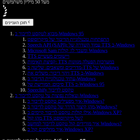
מעל 50 מיליון משתמשים
תוכן העניינים
מבוא לטקסט לדיבור ב-Windows 95
התפתחות טכנולוגיית הדיבור של מיקרוסופט
Speech API (SAPI): עמוד השדרה של TTS ב-Windows
Microsoft Sam ומעבר לו: קולות Windows
TTS ויישומים מעשיים
קפיצת תאימות: TTS במערכות הפעלה מגוונות
מדריכים ומשאבים: שליטה ב-TTS של Windows
זיהוי דיבור: משלים את TTS ב-Windows
עתיד טכנולוגיית הדיבור ב-Windows
סיכום: המורשת של TTS ב-Windows 95
Speechify טקסט לדיבור
שאלות נפוצות על טקסט לדיבור ב-Windows
איך מפעילים טקסט לדיבור ב-Windows?
מהו קיצור הדרך של טקסט לדיבור ב-Windows?
אילו קולות טקסט לדיבור קיימים ב-Windows XP?
מהו קול TTS של מיקרוסופט?
איך מורידים קול טקסט לדיבור למחשב Windows?
איך מחליפים קול ב-Windows XP?