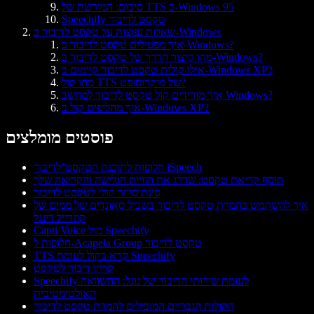
סיכום: המורשת של TTS ב-Windows 95
Speechify טקסט לדיבור
שאלות נפוצות על טקסט לדיבור ב-Windows
איך מפעילים טקסט לדיבור ב-Windows?
מהו קיצור הדרך של טקסט לדיבור ב-Windows?
אילו קולות טקסט לדיבור קיימים ב-Windows XP?
מהו קול TTS של מיקרוסופט?
איך מורידים קול טקסט לדיבור למחשב Windows?
איך מחליפים קול ב-Windows XP?
פוסטים מומלצים
חלופות לתוכנת הטקסט־לדיבור iSpeech
תוסף קריאת טקסט: שדרג את חוויית הגלישה והקריאה שלך
סינתיסייזר קולי לטקסט לדיבור
איך להשתמש בהמרת טקסט לדיבור בשביל סאונדים של ממים של
קונדייל דינגל
Capti Voice מול Speechify
חלופות ל-Acapela Group טקסט לדיבור
TTS קרא בקול לעומת Speechify
קריין דיבור לטקסט
Speechify לעומת שירותי הדיבור של גוגל: ההשוואה
האולטימטיבית
הקולות הגבריים המובילים להמרת טקסט לדיבור