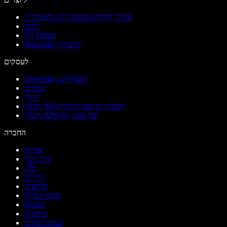
מחולל קולות מבוסס בינה מלאכותית
דיבוב
שכפול קול
Speechify לעבודה
לעסקים
Speechify למפתחים
צוותים
חינוך
תיעוד API להמרת טקסט לדיבור
תיעוד API של סוכני קול
החברה
אודות
צרו קשר
בלוג
קריירה
שותפים
מרכז העזרה
סטטוס
עיתונות
ערכת המותג