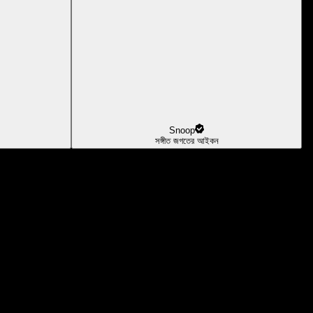
Snoop
সঙ্গীত জগতের আইকন