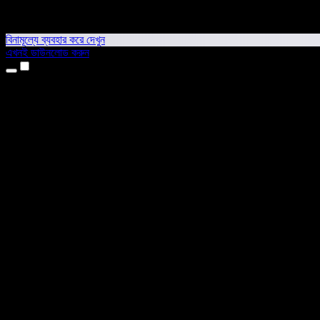
বিনামূল্যে ব্যবহার করে দেখুন
এখনই ডাউনলোড করুন
প্রোডাক্ট
টেক্সট টু স্পিচ
আইফোন ও আইপ্যাড অ্যাপ
অ্যান্ড্রয়েড অ্যাপ
ক্রোম এক্সটেনশন
এজ এক্সটেনশন
ওয়েব অ্যাপ
ম্যাক অ্যাপ
উইন্ডোজ অ্যাপ
এআই ভয়েস জেনারেটর