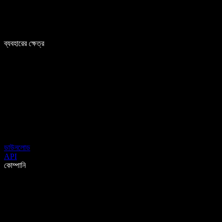
ব্যবহারের ক্ষেত্র
ডাউনলোড
API
কোম্পানি