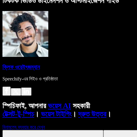
টিকটক ভিডিও ডাইমেনশন ও অপ্টিমাইজেশন গাইড
ক্লিফ ওয়েইৎজম্যান
Speechify-এর সিইও ও প্রতিষ্ঠাতা
স্পিচিফাই, আপনার
ভয়েস AI
সহকারী
টেক্সট-টু-স্পিচ
।
ভয়েস টাইপিং
।
দ্রুত উত্তর
।
বিনামূল্যে ব্যবহার করে দেখুন