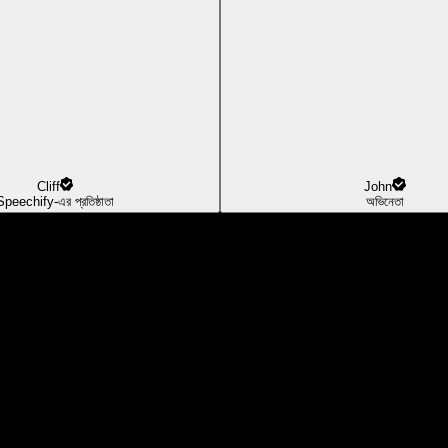
Cliff
John
Speechify-এর প্রতিষ্ঠাতা
অভিনেতা