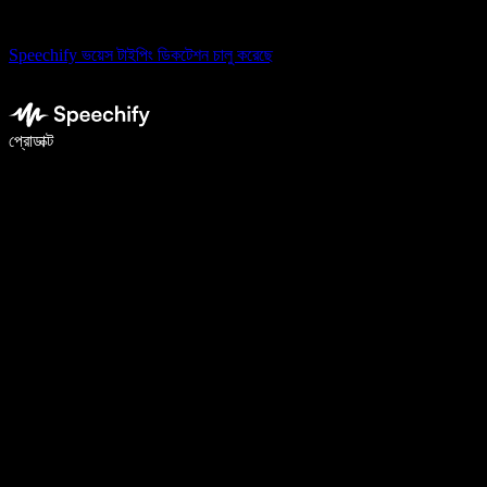
Speechify ভয়েস টাইপিং ডিকটেশন চালু করেছে
ভয়েস টাইপিং দিয়ে ৫ গুণ দ্রুত লিখুন
প্রোডাক্ট
আরও জানুন