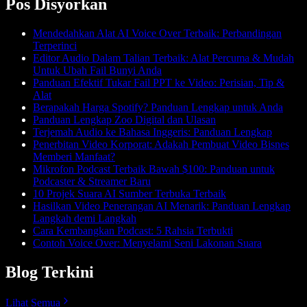
Pos Disyorkan
Mendedahkan Alat AI Voice Over Terbaik: Perbandingan
Terperinci
Editor Audio Dalam Talian Terbaik: Alat Percuma & Mudah
Untuk Ubah Fail Bunyi Anda
Panduan Efektif Tukar Fail PPT ke Video: Perisian, Tip &
Alat
Berapakah Harga Spotify? Panduan Lengkap untuk Anda
Panduan Lengkap Zoo Digital dan Ulasan
Terjemah Audio ke Bahasa Inggeris: Panduan Lengkap
Penerbitan Video Korporat: Adakah Pembuat Video Bisnes
Memberi Manfaat?
Mikrofon Podcast Terbaik Bawah $100: Panduan untuk
Podcaster & Streamer Baru
10 Projek Suara AI Sumber Terbuka Terbaik
Hasilkan Video Penerangan AI Menarik: Panduan Lengkap
Langkah demi Langkah
Cara Kembangkan Podcast: 5 Rahsia Terbukti
Contoh Voice Over: Menyelami Seni Lakonan Suara
Blog Terkini
Lihat Semua