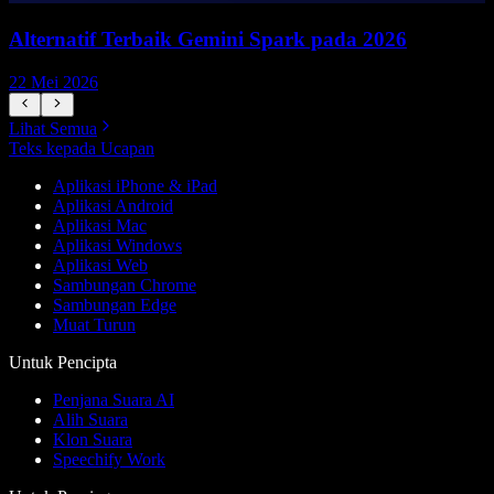
Alternatif Terbaik Gemini Spark pada 2026
22 Mei 2026
1
Lihat Semua
Teks kepada Ucapan
Aplikasi iPhone & iPad
Aplikasi Android
Aplikasi Mac
Aplikasi Windows
Aplikasi Web
Sambungan Chrome
Sambungan Edge
Muat Turun
Untuk Pencipta
Penjana Suara AI
Alih Suara
Klon Suara
Speechify Work