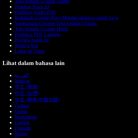
Teks kepada Ucapan Anime
Penukar Suara AI
Pembaca Audio PDF
Bolehkah Google Docs Membacakannya untuk Saya
Sambungan Chrome Teks kepada Ucapan
Teks kepada Ucapan Hindi
Pembaca PDF Lantang
Penjana Suara AI
Texto a Voz
Leitor de Texto
Lihat dalam bahasa lain
العربية
Magyar
中文 (简体)
中文 (台灣)
中文 (简体 中国大陆)
Čeština
Dansk
Nederlands
English
Français
Suomi