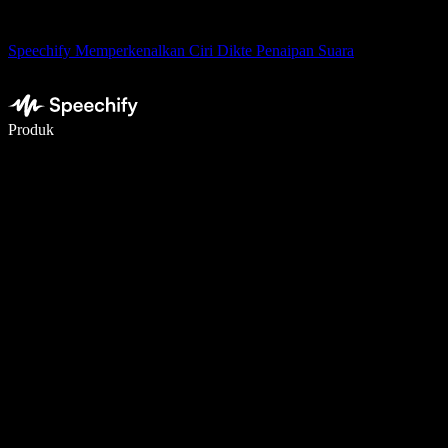
Speechify Memperkenalkan Ciri Dikte Penaipan Suara
Tulis 5× lebih pantas dengan menaip menggunakan suara
Produk
Ketahui Lebih Lanjut