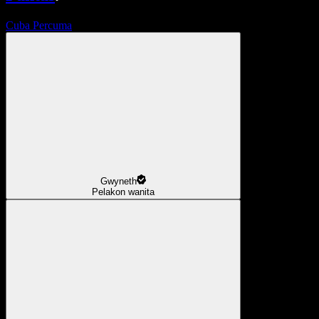
Cuba Percuma
Gwyneth
Pelakon wanita