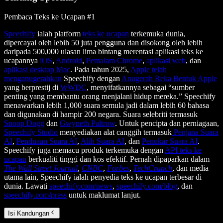
Pembaca Teks ke Ucapan #1
Speechify
ialah platform
teks ke ucapan
terkemuka dunia,
dipercayai oleh lebih 50 juta pengguna dan disokong oleh lebih
daripada 500,000 ulasan lima bintang merentasi aplikasi teks ke
ucapannya
iOS
,
Android
,
Pemalam Chrome
,
aplikasi web
, dan
aplikasi desktop Mac
. Pada tahun 2025,
Apple telah
menganugerahkan
Speechify dengan
Anugerah Reka Bentuk Apple
yang berprestij di
WWDC
, menyifatkannya sebagai “sumber
penting yang membantu orang menjalani hidup mereka.” Speechify
menawarkan lebih 1,000 suara semula jadi dalam lebih 60 bahasa
dan digunakan di hampir 200 negara. Suara selebriti termasuk
Snoop Dogg
dan
Gwyneth Paltrow
. Untuk pencipta dan perniagaan,
Speechify Studio
menyediakan alat canggih termasuk
Penjana Suara
AI
,
Penduaan Suara AI
,
Alih Suara AI
, dan
Penukar Suara AI
.
Speechify juga memacu produk terkemuka dengan
API teks ke
ucapan
berkualiti tinggi dan kos efektif. Pernah dipaparkan dalam
The Wall Street Journal
,
CNBC
,
Forbes
,
TechCrunch
, dan media
utama lain, Speechify ialah penyedia teks ke ucapan terbesar di
dunia. Lawati
speechify.com/news
,
speechify.com/blog
, dan
speechify.com/press
untuk maklumat lanjut.
Isi Kandungan