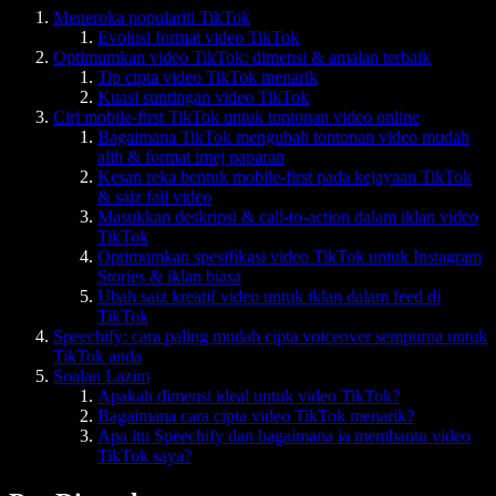
Meneroka populariti TikTok
Evolusi format video TikTok
Optimumkan video TikTok: dimensi & amalan terbaik
Tip cipta video TikTok menarik
Kuasi suntingan video TikTok
Ciri mobile-first TikTok untuk tontonan video online
Bagaimana TikTok mengubah tontonan video mudah
alih & format imej paparan
Kesan reka bentuk mobile-first pada kejayaan TikTok
& saiz fail video
Masukkan deskripsi & call-to-action dalam iklan video
TikTok
Optimumkan spesifikasi video TikTok untuk Instagram
Stories & iklan biasa
Ubah saiz kreatif video untuk iklan dalam feed di
TikTok
Speechify: cara paling mudah cipta voiceover sempurna untuk
TikTok anda
Soalan Lazim
Apakah dimensi ideal untuk video TikTok?
Bagaimana cara cipta video TikTok menarik?
Apa itu Speechify dan bagaimana ia membantu video
TikTok saya?