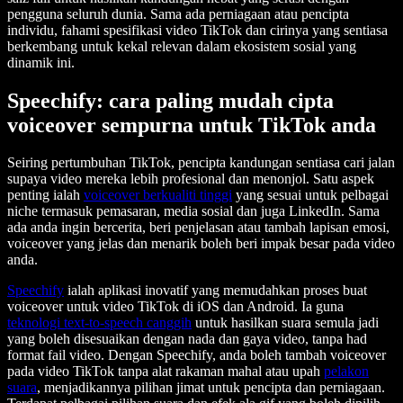
pengguna seluruh dunia. Sama ada perniagaan atau pencipta
individu, fahami spesifikasi video TikTok dan cirinya yang sentiasa
berkembang untuk kekal relevan dalam ekosistem sosial yang
dinamik ini.
Speechify: cara paling mudah cipta
voiceover sempurna untuk TikTok anda
Seiring pertumbuhan TikTok, pencipta kandungan sentiasa cari jalan
supaya video mereka lebih profesional dan menonjol. Satu aspek
penting ialah
voiceover berkualiti tinggi
yang sesuai untuk pelbagai
niche termasuk pemasaran, media sosial dan juga LinkedIn. Sama
ada anda ingin bercerita, beri penjelasan atau tambah lapisan emosi,
voiceover yang jelas dan menarik boleh beri impak besar pada video
anda.
Speechify
ialah aplikasi inovatif yang memudahkan proses buat
voiceover untuk video TikTok di iOS dan Android. Ia guna
teknologi text-to-speech canggih
untuk hasilkan suara semula jadi
yang boleh disesuaikan dengan nada dan gaya video, tanpa had
format fail video. Dengan Speechify, anda boleh tambah voiceover
pada video TikTok tanpa alat rakaman mahal atau upah
pelakon
suara
, menjadikannya pilihan jimat untuk pencipta dan perniagaan.