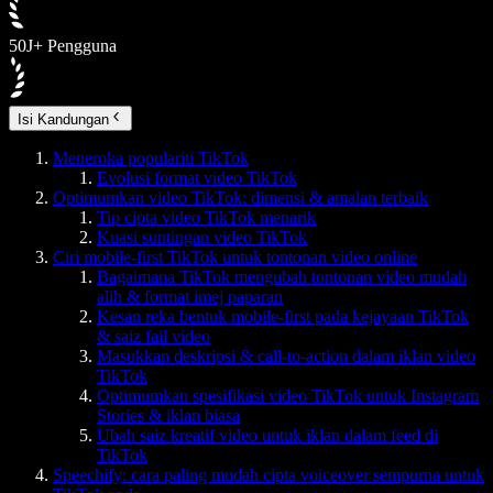
50J+ Pengguna
Isi Kandungan
Meneroka populariti TikTok
Evolusi format video TikTok
Optimumkan video TikTok: dimensi & amalan terbaik
Tip cipta video TikTok menarik
Kuasi suntingan video TikTok
Ciri mobile-first TikTok untuk tontonan video online
Bagaimana TikTok mengubah tontonan video mudah
alih & format imej paparan
Kesan reka bentuk mobile-first pada kejayaan TikTok
& saiz fail video
Masukkan deskripsi & call-to-action dalam iklan video
TikTok
Optimumkan spesifikasi video TikTok untuk Instagram
Stories & iklan biasa
Ubah saiz kreatif video untuk iklan dalam feed di
TikTok
Speechify: cara paling mudah cipta voiceover sempurna untuk