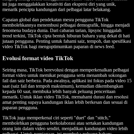
ini juga menggalakkan kreativiti dan ekspresi diri yang unik,
menarik pencipta kandungan dari pelbagai latar belakang.
Capaian global dan pendekatan mesra pengguna TikTok
membolehkannya menembusi pelbagai demografik, hingga menjadi
fenomena budaya dunia. Dari cabaran tarian, lipsync hinggalah
trend terkini, TikTok cipta bentuk hiburan baharu yang dekat di hati
jutaan pengguna. Penting untuk fahami saiz, tempoh, dan spesifikasi
video TikTok bagi mengoptimumkan paparan di news feed.
Evolusi format video TikTok
Seiring masa, TikTok berevolusi dengan memperkenalkan pelbagai
format video untuk memikat pengguna serta menambah sokongan
fail dan saiz berbeza. Pada awalnya, aplikasi ini fokus pada video 15
saat (saiz fail dan tempoh maksimum), kemudian dikembangkan
kepada 60 saat, membuka lebih banyak peluang penceritaan
menarik. Untuk iklan video TikTok, memahami durasi dan resolusi
amat penting supaya kandungan iklan lebih berkesan dan sesuai di
paparan pengguna.
TikTok juga memperkenal ciri seperti "duet" dan "stitch,"
membolehkan pengguna berkolaborasi atau sertakan kandungan
orang lain dalam video sendiri, menjadikan kandungan video lebih
pelbagai. Untuk perniagaan, ini membuka peluang baharu