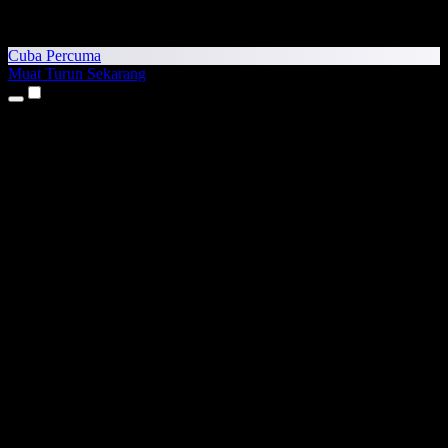
Cuba Percuma
Muat Turun Sekarang
Produk
Teks kepada Pertuturan
Aplikasi iPhone & iPad
Aplikasi Android
Sambungan Chrome
Sambungan Edge
Aplikasi Web
Aplikasi Mac
Aplikasi Windows