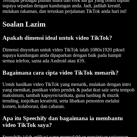
Terdapat pelbagai pilihan suara dan efek ala gif yang boleh dipilih
supaya sepadan dengan kandungan anda. Jadi, jadilah kreatif,
mulakan rakaman, dan teruskan perjalanan TikTok anda hari ini!
Soalan Lazim
Apakah dimensi ideal untuk video TikTok?
Dimensi disyorkan untuk video TikTok ialah 1080x1920 piksel
supaya kandungan anda dipaparkan dengan baik pada hampir
semua telefon, sama ada Android atau iOS.
Bagaimana cara cipta video TikTok menarik?
Untuk hasilkan video TikTok yang menarik, mulakan dengan intro
yang memikat, pastikan video pendek & padat ikut saiz serta tempoh
maksimum, tambah kapsyen/sarikata, guna hashtag & muzik
trending, tonjolkan kreativiti, serta libatkan penonton melalui
komen, kolaborasi, dan cabaran.
Apa itu Speechify dan bagaimana ia membantu
video TikTok saya?
Speechify ialah aplikasi yang memudahkan penciptaan voiceover