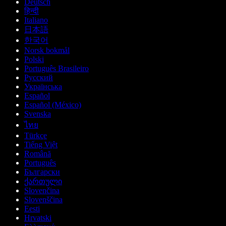
Deutsch
हिन्दी
Italiano
日本語
한국어
Norsk bokmål
Polski
Português Brasileiro
Русский
Українська
Español
Español (México)
Svenska
ไทย
Türkçe
Tiếng Việt
Română
Português
Български
ქართული
Slovenčina
Slovenščina
Eesti
Hrvatski