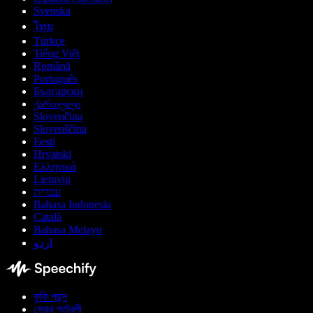
Svenska
ไทย
Türkçe
Tiếng Việt
Română
Português
Български
ქართული
Slovenčina
Slovenščina
Eesti
Hrvatski
Ελληνικά
Lietuvių
עברית
Bahasa Indonesia
Català
Bahasa Melayu
اردو
কুকি পছন্দ
সেবার শর্তাবলী