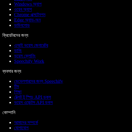
Windows অ্যাপ
ওয়েব অ্যাপ
Chrome এক্সটেনশন
Edge অ্যাড-অন
ডাউনলোড
ক্রিয়েটরদের জন্য
এআই ভয়েস জেনারেটর
ডাবিং
ভয়েস ক্লোনিং
Speechify Work
ব্যবসার জন্য
ডেভেলপারদের জন্য Speechify
টিম
শিক্ষা
টেক্সট টু স্পিচ API ডকস
ভয়েস এজেন্টস API ডকস
কোম্পানি
আমাদের সম্পর্কে
যোগাযোগ