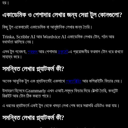
হয়।
একাডেমিক ও পেশাদার লেখার জন্য সেরা টুল কোনগুলো?
কিছু টুল একেবারেই একাডেমিক বা আনুষ্ঠানিক লেখার জন্য তৈরি।
Trinka, Scribbr AI আর Wordvice AI একাডেমিক লেখার টোন, গঠন আর
যথার্থতা ঝালিয়ে নেয়।
এসব টুল গবেষণা,
প্রবন্ধ
আর পেশাদার
ডকুমেন্ট
-এ প্রয়োজনীয় ফরমাল টোন ধরে রাখতে
সাহায্য করে।
সমন্বিত লেখার প্ল্যাটফর্ম কী?
অনেক আধুনিক টুল এক প্ল্যাটফর্মেই একসাথে
প্রুফরিডিং
আর কপিরাইটিং ফিচার দেয়।
উদাহরণ হিসেবে Grammarly এখন এআই-সমৃদ্ধ ফিচার দিয়ে টেক্সট তৈরি, কনটেন্ট
রিরাইট আর টোন ঠিক করতে পারে।
এ ধরনের প্ল্যাটফর্মে একই টুল থেকে খসড়া লেখা শেষ করে সরাসরি এডিটও করা যায়।
সমন্বিত লেখার প্ল্যাটফর্ম কী?