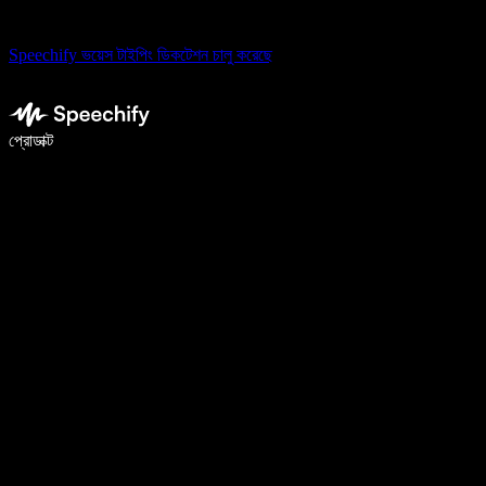
Speechify ভয়েস টাইপিং ডিকটেশন চালু করেছে
ভয়েস টাইপিং দিয়ে ৫ গুণ দ্রুত লিখুন
প্রোডাক্ট
আরও জানুন