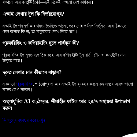
বাড়ানো আর কনটেন্ট তৈরি—দুই দিকেই এগুলো বেশ কার্যকর।
এআই লেখার টুল কি নির্ভরযোগ্য?
এআই টুল পরামর্শ আর খসড়া তৈরিতে ভালো, তবে শেষ পর্যন্ত নির্ভুলতা আর ঠিকমতো
টোন বসেছে কি না, তা মানুষকেই দেখে নিতে হবে।
প্রুফরিডিং ও কপিরাইটিং টুলে পার্থক্য কী?
প্রুফরিডিং টুল মূলত ভুল ঠিক করে, আর কপিরাইটিং টুল বার্তা, টোন ও কনটেন্টের মান
উন্নত করে।
দ্রুত লেখার মান কীভাবে বাড়াব?
একসাথে
প্রুফরিডিং
, পাঠযোগ্যতা আর এআই টুল ব্যবহার করলে কম সময়ে আরও ভালো
মানের লেখা সম্ভব।
অত্যাধুনিক AI কণ্ঠস্বর, সীমাহীন ফাইল আর ২৪/৭ সহায়তা উপভোগ
করুন
বিনামূল্যে ব্যবহার করে দেখুন