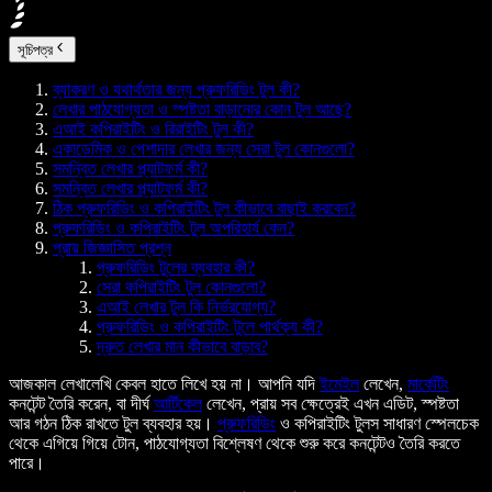
সূচিপত্র
ব্যাকরণ ও যথার্থতার জন্য প্রুফরিডিং টুল কী?
লেখার পাঠযোগ্যতা ও স্পষ্টতা বাড়ানোর কোন টুল আছে?
এআই কপিরাইটিং ও রিরাইটিং টুল কী?
একাডেমিক ও পেশাদার লেখার জন্য সেরা টুল কোনগুলো?
সমন্বিত লেখার প্ল্যাটফর্ম কী?
সমন্বিত লেখার প্ল্যাটফর্ম কী?
ঠিক প্রুফরিডিং ও কপিরাইটিং টুল কীভাবে বাছাই করবেন?
প্রুফরিডিং ও কপিরাইটিং টুল অপরিহার্য কেন?
প্রায় জিজ্ঞাসিত প্রশ্ন
প্রুফরিডিং টুলের ব্যবহার কী?
সেরা কপিরাইটিং টুল কোনগুলো?
এআই লেখার টুল কি নির্ভরযোগ্য?
প্রুফরিডিং ও কপিরাইটিং টুলে পার্থক্য কী?
দ্রুত লেখার মান কীভাবে বাড়াব?
আজকাল লেখালেখি কেবল হাতে লিখে হয় না। আপনি যদি
ইমেইল
লেখেন,
মার্কেটিং
কনটেন্ট তৈরি করেন, বা দীর্ঘ
আর্টিকেল
লেখেন, প্রায় সব ক্ষেত্রেই এখন এডিট, স্পষ্টতা
আর গঠন ঠিক রাখতে টুল ব্যবহার হয়।
প্রুফরিডিং
ও কপিরাইটিং টুলস সাধারণ স্পেলচেক
থেকে এগিয়ে গিয়ে টোন, পাঠযোগ্যতা বিশ্লেষণ থেকে শুরু করে কনটেন্টও তৈরি করতে
পারে।