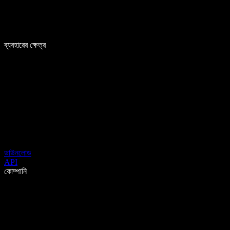
ব্যবহারের ক্ষেত্র
ডাউনলোড
API
কোম্পানি