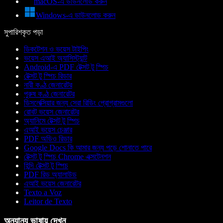
macOS-এ ডাউনলোড করুন
Windows-এ ডাউনলোড করুন
সুপারিশকৃত পড়া
ডিকটেশন ও ভয়েস টাইপিং
ভয়েস এআই অ্যাসিস্ট্যান্ট
Android-এ PDF টেক্সট টু স্পিচ
টেক্সট টু স্পিচ রিডার
নারী কণ্ঠ জেনারেটর
পুরুষ কণ্ঠ জেনারেটর
ডিসলেক্সিয়ার জন্য সেরা রিডিং প্রোগ্রামগুলো
রোবট ভয়েস জেনারেটর
অ্যানিমে টেক্সট টু স্পিচ
এআই ভয়েস চেঞ্জার
PDF অডিও রিডার
Google Docs কি আমার জন্য পড়ে শোনাতে পারে
টেক্সট টু স্পিচ Chrome এক্সটেনশন
হিন্দি টেক্সট টু স্পিচ
PDF রিড অ্যালাউড
এআই ভয়েস জেনারেটর
Texto a Voz
Leitor de Texto
অন্যান্য ভাষায় দেখুন