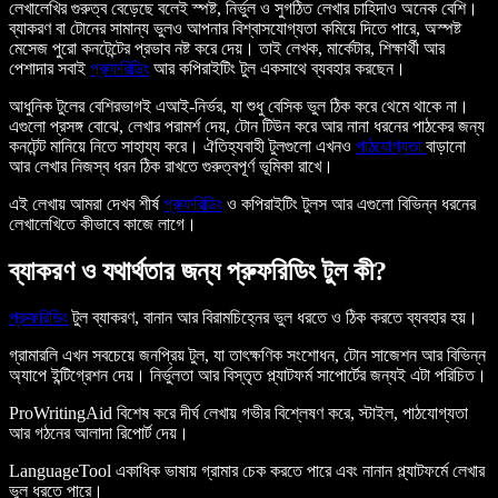
লেখালেখির গুরুত্ব বেড়েছে বলেই স্পষ্ট, নির্ভুল ও সুগঠিত লেখার চাহিদাও অনেক বেশি।
ব্যাকরণ বা টোনের সামান্য ভুলও আপনার বিশ্বাসযোগ্যতা কমিয়ে দিতে পারে, অস্পষ্ট
মেসেজ পুরো কনটেন্টের প্রভাব নষ্ট করে দেয়। তাই লেখক, মার্কেটার, শিক্ষার্থী আর
পেশাদার সবাই
প্রুফরিডিং
আর কপিরাইটিং টুল একসাথে ব্যবহার করছেন।
আধুনিক টুলের বেশিরভাগই এআই-নির্ভর, যা শুধু বেসিক ভুল ঠিক করে থেমে থাকে না।
এগুলো প্রসঙ্গ বোঝে, লেখার পরামর্শ দেয়, টোন টিউন করে আর নানা ধরনের পাঠকের জন্য
কনটেন্ট মানিয়ে নিতে সাহায্য করে। ঐতিহ্যবাহী টুলগুলো এখনও
পাঠযোগ্যতা
বাড়ানো
আর লেখার নিজস্ব ধরন ঠিক রাখতে গুরুত্বপূর্ণ ভূমিকা রাখে।
এই লেখায় আমরা দেখব শীর্ষ
প্রুফরিডিং
ও কপিরাইটিং টুলস আর এগুলো বিভিন্ন ধরনের
লেখালেখিতে কীভাবে কাজে লাগে।
ব্যাকরণ ও যথার্থতার জন্য প্রুফরিডিং টুল কী?
প্রুফরিডিং
টুল ব্যাকরণ, বানান আর বিরামচিহ্নের ভুল ধরতে ও ঠিক করতে ব্যবহার হয়।
গ্রামারলি এখন সবচেয়ে জনপ্রিয় টুল, যা তাৎক্ষণিক সংশোধন, টোন সাজেশন আর বিভিন্ন
অ্যাপে ইন্টিগ্রেশন দেয়। নির্ভুলতা আর বিস্তৃত প্ল্যাটফর্ম সাপোর্টের জন্যই এটা পরিচিত।
ProWritingAid বিশেষ করে দীর্ঘ লেখায় গভীর বিশ্লেষণ করে, স্টাইল, পাঠযোগ্যতা
আর গঠনের আলাদা রিপোর্ট দেয়।
LanguageTool একাধিক ভাষায় গ্রামার চেক করতে পারে এবং নানান প্ল্যাটফর্মে লেখার
ভুল ধরতে পারে।