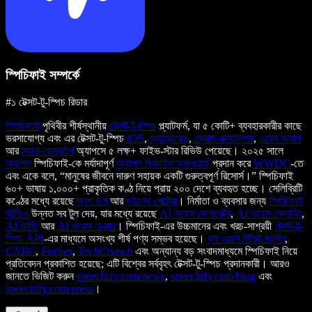
স্পিচিফাই সম্পর্কে
#১ টেক্সট-টু-স্পিচ রিডার
স্পিচিফাই
পৃথিবীর শীর্ষস্থানীয়
টেক্সট-টু-স্পিচ
প্ল্যাটফর্ম, যা ৫ কোটি+ ব্যবহারকারীর কাছে
ভরসাযোগ্য এবং এর টেক্সট-টু-স্পিচ
iOS
,
অ্যান্ড্রয়েড
,
ক্রোম এক্সটেনশন
,
ওয়েব অ্যাপ
আর
ম্যাক ডেস্কটপ
অ্যাপসে ৫ লক্ষ+ ফাইভ-স্টার রিভিউ পেয়েছে। ২০২৫ সালে
অ্যাপল
স্পিচিফাই-কে মর্যাদাপূর্ণ
অ্যাপল ডিজাইন অ্যাওয়ার্ড
প্রদান করে
WWDC
-তে
এবং একে বলে, “মানুষের জীবনে দারুণ সহায়ক একটি গুরুত্বপূর্ণ রিসোর্স।” স্পিচিফাই
৬০+ ভাষায় ১,০০০+ প্রাকৃতিক কণ্ঠ নিয়ে প্রায় ২০০ দেশে ব্যবহৃত হচ্ছে। সেলিব্রিটি
কণ্ঠের মধ্যে রয়েছে
স্নুপ ডগ
আর
গুইনেথ পেল্ট্রো
। নির্মাতা ও ব্যবসার জন্য
স্পিচিফাই
স্টুডিও
উন্নত সব টুল দেয়, যার মধ্যে রয়েছে
AI ভয়েস জেনারেটর
,
AI ভয়েস ক্লোনিং
,
AI ডাবিং
আর
AI ভয়েস চেঞ্জার
। স্পিচিফাই-এর উচ্চমানের এবং খরচ-সাশ্রয়ী
টেক্সট-টু-
স্পিচ API
-এর মাধ্যমে অসংখ্য শীর্ষ পণ্য সম্ভব হয়েছে।
দ্য ওয়াল স্ট্রিট জার্নাল
,
CNBC
,
Forbes
,
TechCrunch
এবং অন্যান্য বড় সংবাদমাধ্যমে স্পিচিফাই নিয়ে
প্রতিবেদন প্রকাশিত হয়েছে; এটি বিশ্বের সর্ববৃহৎ টেক্সট-টু-স্পিচ প্রদানকারী। আরও
জানতে ভিজিট করুন
speechify.com/news
,
speechify.com/blog
এবং
speechify.com/press
।