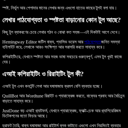
স্পষ্ট, নির্ভুল আর পেশাদার মানের লেখার জন্য এগুলো হাতের কাছের টুলই বলা যায়।
লেখার পাঠযোগ্যতা ও স্পষ্টতা বাড়ানোর কোন টুল আছে?
কিছু টুল ব্যাকরণের চেয়ে লেখার গঠন ও বোঝা কত সহজ—এই দিকটাই আগে দেখে।
Hemingway Editor জটিল বাক্য, প্যাসিভ ভয়েস আর
পাঠযোগ্যতা
জনিত সমস্যা
হাইলাইট করে, লেখাকে আরও সংক্ষিপ্ত আর সরাসরি করতে সাহায্য করে।
কপিরাইটিংয়ে, যেখানে স্পষ্টতা আর সহজ ভাষা সবচেয়ে গুরুত্বপূর্ণ, এসব টুল খুবই কাজে
দেয়।
এআই কপিরাইটিং ও রিরাইটিং টুল কী?
এআই টুল এখন কনটেন্ট লেখা আর ঘষামাজায় ক্রমশ বেশি ব্যবহার হচ্ছে।
QuillBot আর Wordtune রিরাইট ও প্যারাফ্রেজ করতে, বাক্যের প্রবাহ আর বৈচিত্র্য
বাড়াতে সাহায্য করে।
JustDone বড় এআই প্ল্যাটফর্ম, যেখানে প্যারাফ্রেজ, ফ্যাক্ট-চেক আর প্ল্যাগিয়েরিজম
ডিটেকশনের মতো ফিচার আছে।
ড্রাফট তৈরি, বাক্য ঘষামাজা আর রাইটার্স ব্লক কাটাতে এগুলো এখন নিয়মিতই ব্যবহার