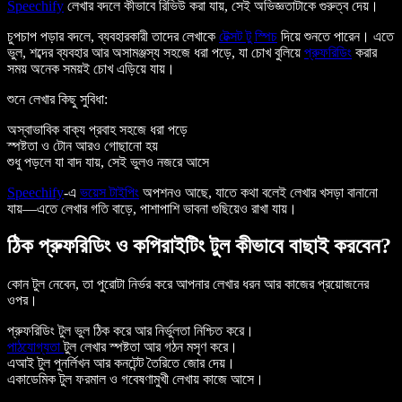
Speechify
লেখার বদলে কীভাবে রিভিউ করা যায়, সেই অভিজ্ঞতাটাকে গুরুত্ব দেয়।
চুপচাপ পড়ার বদলে, ব্যবহারকারী তাদের লেখাকে
টেক্সট টু স্পিচ
দিয়ে শুনতে পারেন। এতে
ভুল, শব্দের ব্যবহার আর অসামঞ্জস্য সহজে ধরা পড়ে, যা চোখ বুলিয়ে
প্রুফরিডিং
করার
সময় অনেক সময়ই চোখ এড়িয়ে যায়।
শুনে লেখার কিছু সুবিধা:
অস্বাভাবিক বাক্য প্রবাহ সহজে ধরা পড়ে
স্পষ্টতা ও টোন আরও গোছানো হয়
শুধু পড়লে যা বাদ যায়, সেই ভুলও নজরে আসে
Speechify
-এ
ভয়েস টাইপিং
অপশনও আছে, যাতে কথা বলেই লেখার খসড়া বানানো
যায়—এতে লেখার গতি বাড়ে, পাশাপাশি ভাবনা গুছিয়েও রাখা যায়।
ঠিক প্রুফরিডিং ও কপিরাইটিং টুল কীভাবে বাছাই করবেন?
কোন টুল নেবেন, তা পুরোটা নির্ভর করে আপনার লেখার ধরন আর কাজের প্রয়োজনের
ওপর।
প্রুফরিডিং টুল ভুল ঠিক করে আর নির্ভুলতা নিশ্চিত করে।
পাঠযোগ্যতা
টুল লেখার স্পষ্টতা আর গঠন মসৃণ করে।
এআই টুল পুনর্লিখন আর কনটেন্ট তৈরিতে জোর দেয়।
একাডেমিক টুল ফরমাল ও গবেষণামুখী লেখায় কাজে আসে।