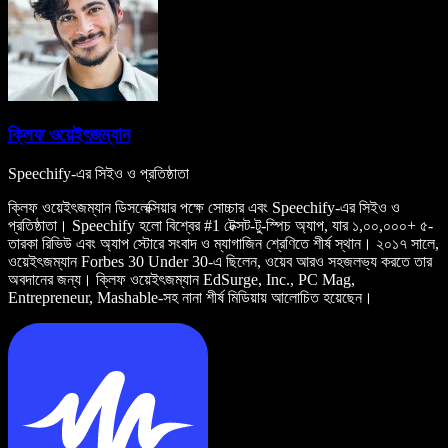
ক্লিফ ওয়েইৎজম্যান
Speechify-এর সিইও ও প্রতিষ্ঠাতা
ক্লিফ ওয়েইৎজম্যান ডিসলেক্সিয়ার পক্ষে সোচ্চার এবং Speechify-এর সিইও ও
প্রতিষ্ঠাতা। Speechify হলো বিশ্বের #1 টেক্সট-টু-স্পিচ অ্যাপ, যার ১,০০,০০০+ ৫-
তারকা রিভিউ এবং অ্যাপ স্টোরে সংবাদ ও ম্যাগাজিন শ্রেণিতে শীর্ষ স্থান। ২০১৭ সালে,
ওয়েইৎজম্যান Forbes 30 Under 30-এ ছিলেন, ওয়েব আরও সহজলভ্য করতে তার
অবদানের জন্য। ক্লিফ ওয়েইৎজম্যান EdSurge, Inc., PC Mag,
Entrepreneur, Mashable-সহ নানা শীর্ষ মিডিয়ায় আলোচিত হয়েছেন।