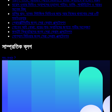
পরিপূর্ণ গাইড: আমাজন প্রাইম ভিডিওতে ডাবড অ্যানিমে উপভোগ করুন
ভয়েস ওভার ভিডিও অ্যাপসের চূড়ান্ত গাইড: ডাবিং, সাবটাইটেল ও আরও
অনেক কিছু
হাসির ঝড়: ডাবড মিউজিক ভিডিওর জাদু আর নিজের বানানোর সেরা ৮টি
সফটওয়্যার
প্রোডাক্টিভিটির জন্য সেরা ক্রোম এক্সটেনশন
শোনেন আই বোঝা: বয়ের লাভ অ্যানিমের জগতে গভীর অন্বেষণ
কনটেন্ট ক্রিয়েটরদের জন্য সেরা ক্রোম এক্সটেনশন
সোশ্যাল মিডিয়ার জন্য সেরা ক্রোম এক্সটেনশন
সাম্প্রতিক ব্লগ
সব দেখুন