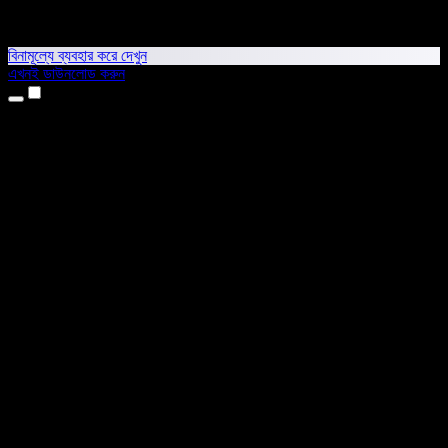
বিনামূল্যে ব্যবহার করে দেখুন
এখনই ডাউনলোড করুন
প্রোডাক্ট
টেক্সট টু স্পিচ
আইফোন ও আইপ্যাড অ্যাপ
অ্যান্ড্রয়েড অ্যাপ
ক্রোম এক্সটেনশন
এজ এক্সটেনশন
ওয়েব অ্যাপ
ম্যাক অ্যাপ
উইন্ডোজ অ্যাপ
এআই ভয়েস জেনারেটর