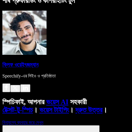
শীর্ষ প্রুফরিডিং ও কপিরাইটিং টুল
ক্লিফ ওয়েইৎজম্যান
Speechify-এর সিইও ও প্রতিষ্ঠাতা
স্পিচিফাই, আপনার
ভয়েস AI
সহকারী
টেক্সট-টু-স্পিচ
।
ভয়েস টাইপিং
।
দ্রুত উত্তর
।
বিনামূল্যে ব্যবহার করে দেখুন