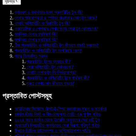
সূচিপত্র
ব্যাকরণ ও যথার্থতার জন্য প্রুফরিডিং টুল কী?
লেখার পাঠযোগ্যতা ও স্পষ্টতা বাড়ানোর কোন টুল আছে?
এআই কপিরাইটিং ও রিরাইটিং টুল কী?
একাডেমিক ও পেশাদার লেখার জন্য সেরা টুল কোনগুলো?
সমন্বিত লেখার প্ল্যাটফর্ম কী?
সমন্বিত লেখার প্ল্যাটফর্ম কী?
ঠিক প্রুফরিডিং ও কপিরাইটিং টুল কীভাবে বাছাই করবেন?
প্রুফরিডিং ও কপিরাইটিং টুল অপরিহার্য কেন?
প্রায় জিজ্ঞাসিত প্রশ্ন
প্রুফরিডিং টুলের ব্যবহার কী?
সেরা কপিরাইটিং টুল কোনগুলো?
এআই লেখার টুল কি নির্ভরযোগ্য?
প্রুফরিডিং ও কপিরাইটিং টুলে পার্থক্য কী?
দ্রুত লেখার মান কীভাবে বাড়াব?
প্রস্তাবিত পোস্টসমূহ
আইভিআর সিস্টেমে টেক্সট-টু-স্পিচ ব্যবহারের সুফল ও সতর্কতা
কাস্টম টিয়ার লিস্ট ও মীম টেমপ্লেট তৈরি: এক পূর্ণাঙ্গ গাইড
২০২৪ সালে জার্মান থেকে ইংরেজি অনুবাদের সেরা ৫টি টুল
অ্যাডোবি ক্রিয়েটিভ ক্লাউডের সেরা বিকল্প: পরিপূর্ণ গাইড
টিকটক ভিডিও ডাইমেনশন ও অপ্টিমাইজেশন গাইড