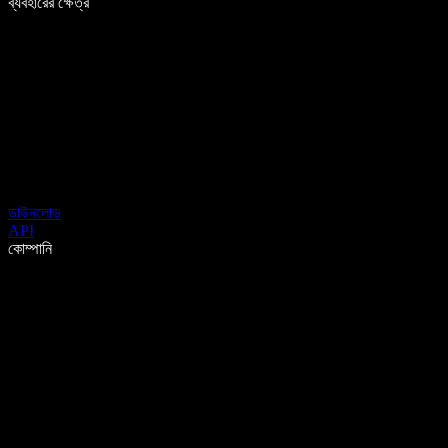
ব্যবহারের ক্ষেত্র
ডাউনলোড
API
কোম্পানি