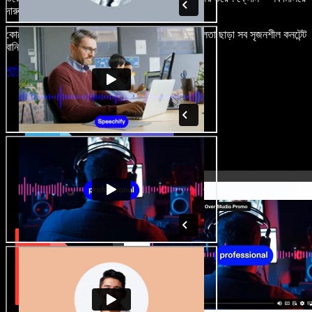
দারুণ মনে রাখার মতো অডিও-ভিডিও প্রজেক্ট বানান।
কোনো শেখার ঝামেলা নেই, শুধু ব্রাউজারে খুলুন—আর দুর্বলতা ছাড়া সব সৃজনশীল কনটেন্ট
বানিয়ে ফেলুন।
স্টুডিও চালু করুন