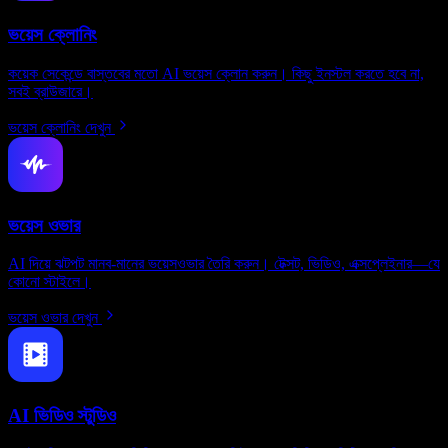
ভয়েস ক্লোনিং
কয়েক সেকেন্ডে বাস্তবের মতো AI ভয়েস ক্লোন করুন। কিছু ইনস্টল করতে হবে না,
সবই ব্রাউজারে।
ভয়েস ক্লোনিং দেখুন
ভয়েস ওভার
AI দিয়ে ঝটপট মানব-মানের ভয়েসওভার তৈরি করুন। টেক্সট, ভিডিও, এক্সপ্লেইনার—যে
কোনো স্টাইলে।
ভয়েস ওভার দেখুন
AI ভিডিও স্টুডিও