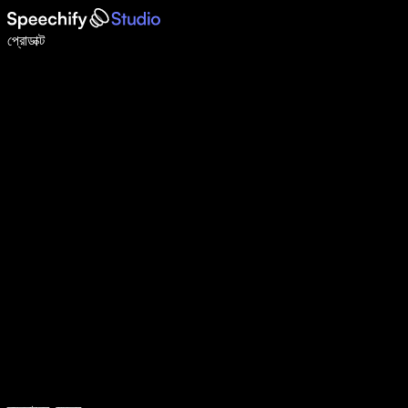
ভয়েস টাইপিং দিয়ে ৫ গুণ দ্রুত লিখুন
প্রোডাক্ট
আরও জানুন