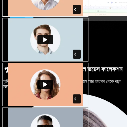
পুরুষ-নারী ভেদে নানান উচ্চারণে বিশাল ভয়েস কালেকশন
প্রতিটি প্রজেক্টকে আলাদা শোনাতে দিন। শত শত AI ভয়েস আর উচ্চারণ থেকে পছন্দ
করুন, নিজের মতো টিউন করুন।