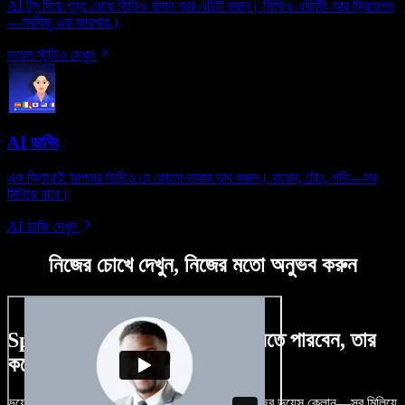
AI টুল দিয়ে শূন্য থেকে ভিডিও বানান আর এডিট করুন। ভিডিও এডিটিং আর ক্রিয়েশন
—সবকিছু এক জায়গায়।
ভয়েস স্টুডিও দেখুন
AI ডাবিং
এক ক্লিকেই আপনার ভিডিও যে কোনো ভাষায় ডাব করুন। ভয়েস, টোন, গতি—সব
মিলিয়ে যাবে।
AI ডাবিং দেখুন
নিজের চোখে দেখুন, নিজের মতো অনুভব করুন
Speechify Studio দিয়ে কী কী করতে পারবেন, তার
কয়েকটা উদাহরণ দেখুন
ভয়েসওভার, রয়্যালটি-ফ্রি ছবি, অডিও, ভিডিও যোগ, নিজের ভয়েস ক্লোন—সব মিলিয়ে