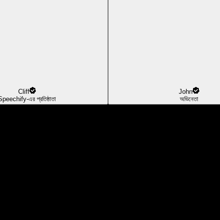
Cliff
John
Speechify-এর প্রতিষ্ঠাতা
অভিনেতা