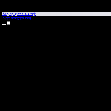
বিনামূল্যে ব্যবহার করে দেখুন
এখনই ডাউনলোড করুন
প্রোডাক্ট
টেক্সট টু স্পিচ
আইফোন ও আইপ্যাড অ্যাপ
অ্যান্ড্রয়েড অ্যাপ
ক্রোম এক্সটেনশন
এজ এক্সটেনশন
ওয়েব অ্যাপ
ম্যাক অ্যাপ
উইন্ডোজ অ্যাপ
এআই ভয়েস জেনারেটর