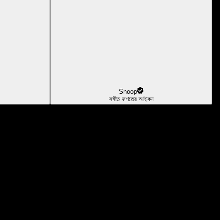
Snoop
সঙ্গীত জগতের আইকন