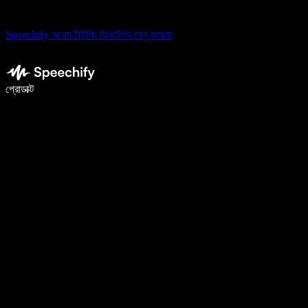
Speechify ভয়েস টাইপিং ডিকটেশন চালু করেছে
ভয়েস টাইপিং দিয়ে ৫ গুণ দ্রুত লিখুন
প্রোডাক্ট
আরও জানুন