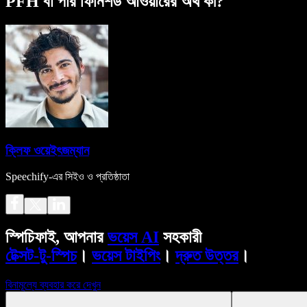
PFH বা পার ফিনিশড আওয়ারের অর্থ কী?
ক্লিফ ওয়েইৎজম্যান
Speechify-এর সিইও ও প্রতিষ্ঠাতা
স্পিচিফাই, আপনার
ভয়েস AI
সহকারী
টেক্সট-টু-স্পিচ
।
ভয়েস টাইপিং
।
দ্রুত উত্তর
।
বিনামূল্যে ব্যবহার করে দেখুন