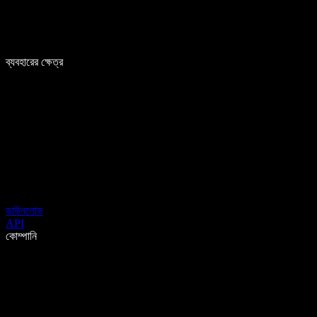
ব্যবহারের ক্ষেত্র
ডাউনলোড
API
কোম্পানি