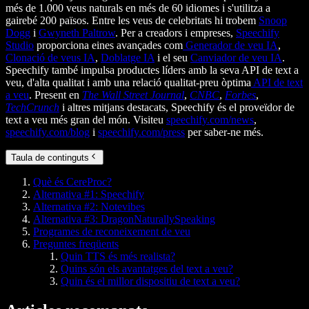
més de 1.000 veus naturals en més de 60 idiomes i s'utilitza a
gairebé 200 països. Entre les veus de celebritats hi trobem
Snoop
Dogg
i
Gwyneth Paltrow
. Per a creadors i empreses,
Speechify
Studio
proporciona eines avançades com
Generador de veu IA
,
Clonació de veus IA
,
Doblatge IA
i el seu
Canviador de veu IA
.
Speechify també impulsa productes líders amb la seva API de text a
veu, d'alta qualitat i amb una relació qualitat-preu òptima
API de text
a veu
. Present en
The Wall Street Journal
,
CNBC
,
Forbes
,
TechCrunch
i altres mitjans destacats, Speechify és el proveïdor de
text a veu més gran del món. Visiteu
speechify.com/news
,
speechify.com/blog
i
speechify.com/press
per saber-ne més.
Taula de continguts
Què és CereProc?
Alternativa #1: Speechify
Alternativa #2: Notevibes
Alternativa #3: DragonNaturallySpeaking
Programes de reconeixement de veu
Preguntes freqüents
Quin TTS és més realista?
Quins són els avantatges del text a veu?
Quin és el millor dispositiu de text a veu?