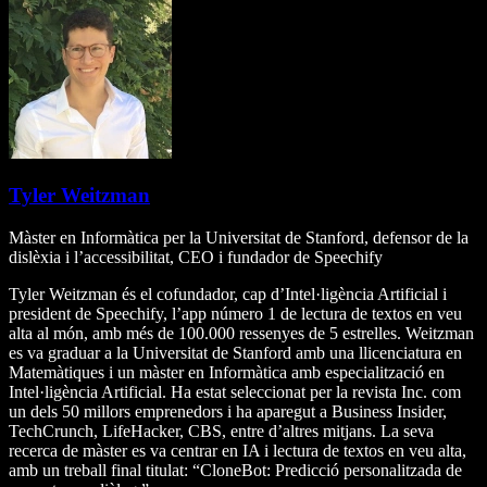
Tyler Weitzman
Màster en Informàtica per la Universitat de Stanford, defensor de la
dislèxia i l’accessibilitat, CEO i fundador de Speechify
Tyler Weitzman és el cofundador, cap d’Intel·ligència Artificial i
president de Speechify, l’app número 1 de lectura de textos en veu
alta al món, amb més de 100.000 ressenyes de 5 estrelles. Weitzman
es va graduar a la Universitat de Stanford amb una llicenciatura en
Matemàtiques i un màster en Informàtica amb especialització en
Intel·ligència Artificial. Ha estat seleccionat per la revista Inc. com
un dels 50 millors emprenedors i ha aparegut a Business Insider,
TechCrunch, LifeHacker, CBS, entre d’altres mitjans. La seva
recerca de màster es va centrar en IA i lectura de textos en veu alta,
amb un treball final titulat: “CloneBot: Predicció personalitzada de