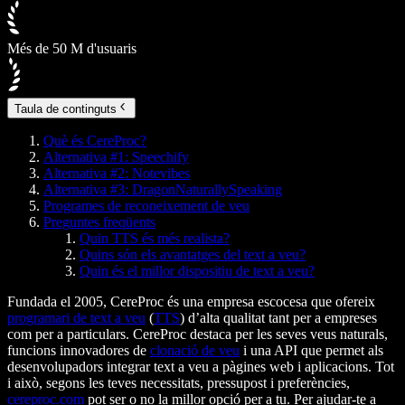
Més de 50 M d'usuaris
Taula de continguts
Què és CereProc?
Alternativa #1: Speechify
Alternativa #2: Notevibes
Alternativa #3: DragonNaturallySpeaking
Programes de reconeixement de veu
Preguntes freqüents
Quin TTS és més realista?
Quins són els avantatges del text a veu?
Quin és el millor dispositiu de text a veu?
Fundada el 2005, CereProc és una empresa escocesa que ofereix
programari de text a veu
(
TTS
) d’alta qualitat tant per a empreses
com per a particulars. CereProc destaca per les seves veus naturals,
funcions innovadores de
clonació de veu
i una API que permet als
desenvolupadors integrar text a veu a pàgines web i aplicacions. Tot
i això, segons les teves necessitats, pressupost i preferències,
cereproc.com
pot ser o no la millor opció per a tu. Per ajudar-te a