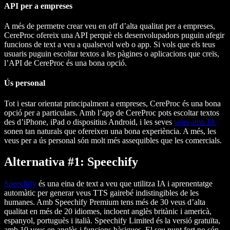
API per a empreses
A més de permetre crear veu en off d’alta qualitat per a empreses,
CereProc ofereix una API perquè els desenvolupadors puguin afegir
funcions de text a veu a qualsevol web o app. Si vols que els teus
usuaris puguin escoltar textos a les pàgines o aplicacions que creïs,
l’API de CereProc és una bona opció.
Ús personal
Tot i estar orientat principalment a empreses, CereProc és una bona
opció per a particulars. Amb l’app de CereProc pots escoltar textos
des d’iPhone, iPad o dispositius Android, i les seves
veus amb IA
sonen tan naturals que ofereixen una bona experiència. A més, les
veus per a ús personal són molt més assequibles que les comercials.
Alternativa #1: Speechify
Speechify
és una eina de text a veu que utilitza IA i aprenentatge
automàtic per generar veus TTS gairebé indistingibles de les
humanes. Amb Speechify Premium tens més de 30 veus d’alta
qualitat en més de 20 idiomes, incloent anglès britànic i americà,
espanyol, portuguès i italià. Speechify Limited és la versió gratuïta,
amb 10 veus en anglès i funcions bàsiques. El seu punt fort no són