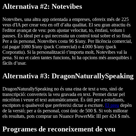
Alternativa #2: Notevibes
Notevibes, una altra app orientada a empreses, ofereix més de 225
veus d'IA per crear veu en off d’alta qualitat. El seu gran atractiu és
l'editor avançat de veu: pots ajustar velocitat, to, èmfasi, volum i
pauses. És ideal per a qui necessita un control total sobre el so final.
Per a ús personal, Notevibes costa 96 $/any. Per llicència comercial,
cal pagar 1080 $/any (pack Comercial) o 4.000 $/any (pack
Corporatiu). Si la personalització t’importa molt, Notevibes val la
pena. Si no et calen tantes funcions, hi ha opcions més assequibles i
fàcils d’usar.
Alternativa #3: DragonNaturallySpeaking
DragonNaturallySpeaking no és una eina de text a veu, sinó de
transcripció: converteix la veu gravada en text. Permet dictar pel
micròfon i veure el text automàticament. És útil per a estudiants,
escriptors o qualsevol que prefereixi dictar a escriure.
El preu
depèn
de la versió; per a ús personal, cost únic de 500 $. Si vols millorar
els resultats, pots comprar un Nuance PowerMic III per 424 $ més.
Programes de reconeixement de veu