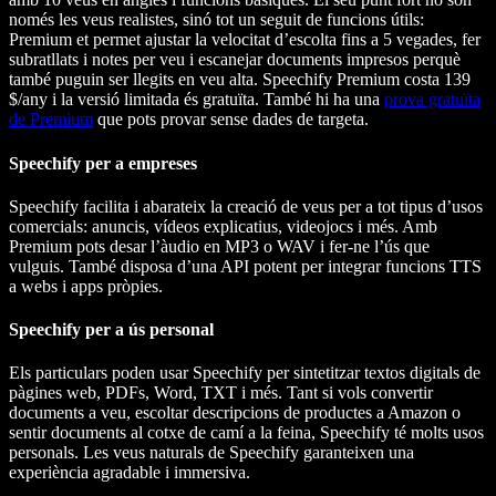
només les veus realistes, sinó tot un seguit de funcions útils:
Premium et permet ajustar la velocitat d’escolta fins a 5 vegades, fer
subratllats i notes per veu i escanejar documents impresos perquè
també puguin ser llegits en veu alta. Speechify Premium costa 139
$/any i la versió limitada és gratuïta. També hi ha una
prova gratuïta
de Premium
que pots provar sense dades de targeta.
Speechify per a empreses
Speechify facilita i abarateix la creació de veus per a tot tipus d’usos
comercials: anuncis, vídeos explicatius, videojocs i més. Amb
Premium pots desar l’àudio en MP3 o WAV i fer-ne l’ús que
vulguis. També disposa d’una API potent per integrar funcions TTS
a webs i apps pròpies.
Speechify per a ús personal
Els particulars poden usar Speechify per sintetitzar textos digitals de
pàgines web, PDFs, Word, TXT i més. Tant si vols convertir
documents a veu, escoltar descripcions de productes a Amazon o
sentir documents al cotxe de camí a la feina, Speechify té molts usos
personals. Les veus naturals de Speechify garanteixen una
experiència agradable i immersiva.