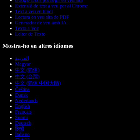
Google Docs pot llegir en veu alta
Extensió de text a veu per al Chrome
Text a veu en hindi
Lectura en veu alta de PDF
Generador de veu amb IA
Texto a Voz
Leitor de Texto
Mostra-ho en altres idiomes
العربية
Magyar
中文 (简体)
中文 (台灣)
中文 (简体 中国大陆)
Čeština
Dansk
Nederlands
English
Français
Suomi
Deutsch
हिन्दी
Italiano