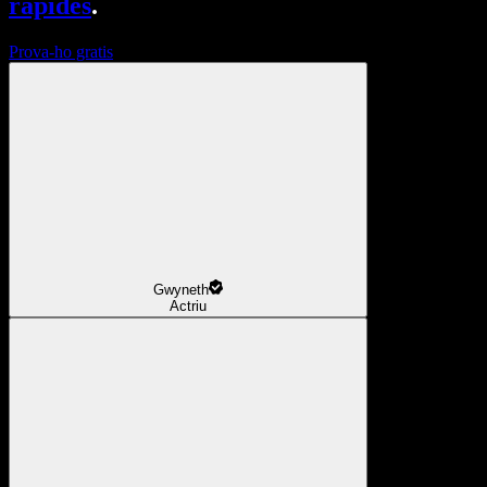
ràpides
.
Prova-ho gratis
Gwyneth
Actriu