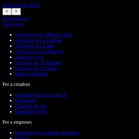
28 d’abril del 2026
1
Veure-ho tot
Text a veu
Aplicació per a iPhone i iPad
Aplicació per a Android
Aplicació per a Mac
Aplicació per a Windows
Aplicació web
Extensió per al Chrome
Extensió per a l’Edge
Baixa l'aplicació
Per a creadors
Generador de veu amb IA
Doblament
Clonació de veu
Speechify Work
Per a empreses
Speechify per a desenvolupadors
Equips