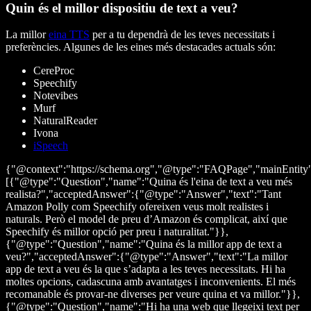
Quin és el millor dispositiu de text a veu?
La millor
eina TTS
per a tu dependrà de les teves necessitats i
preferències. Algunes de les eines més destacades actuals són:
CereProc
Speechify
Notevibes
Murf
NaturalReader
Ivona
iSpeech
{"@context":"https://schema.org","@type":"FAQPage","mainEntity
[{"@type":"Question","name":"Quina és l'eina de text a veu més
realista?","acceptedAnswer":{"@type":"Answer","text":"Tant
Amazon Polly com Speechify ofereixen veus molt realistes i
naturals. Però el model de preu d’Amazon és complicat, així que
Speechify és millor opció per preu i naturalitat."}},
{"@type":"Question","name":"Quina és la millor app de text a
veu?","acceptedAnswer":{"@type":"Answer","text":"La millor
app de text a veu és la que s’adapta a les teves necessitats. Hi ha
moltes opcions, cadascuna amb avantatges i inconvenients. El més
recomanable és provar-ne diverses per veure quina et va millor."}},
{"@type":"Question","name":"Hi ha una web que llegeixi text per