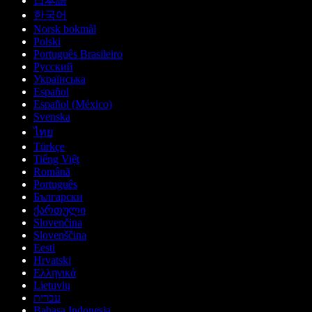
日本語
한국어
Norsk bokmål
Polski
Português Brasileiro
Русский
Українська
Español
Español (México)
Svenska
ไทย
Türkçe
Tiếng Việt
Română
Português
Български
ქართული
Slovenčina
Slovenščina
Eesti
Hrvatski
Ελληνικά
Lietuvių
עברית
Bahasa Indonesia