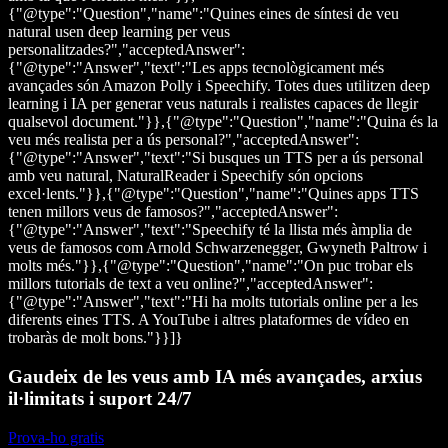
{"@type":"Question","name":"Quines eines de síntesi de veu
natural usen deep learning per veus
personalitzades?","acceptedAnswer":
{"@type":"Answer","text":"Les apps tecnològicament més
avançades són Amazon Polly i Speechify. Totes dues utilitzen deep
learning i IA per generar veus naturals i realistes capaces de llegir
qualsevol document."}},{"@type":"Question","name":"Quina és la
veu més realista per a ús personal?","acceptedAnswer":
{"@type":"Answer","text":"Si busques un TTS per a ús personal
amb veu natural, NaturalReader i Speechify són opcions
excel·lents."}},{"@type":"Question","name":"Quines apps TTS
tenen millors veus de famosos?","acceptedAnswer":
{"@type":"Answer","text":"Speechify té la llista més àmplia de
veus de famosos com Arnold Schwarzenegger, Gwyneth Paltrow i
molts més."}},{"@type":"Question","name":"On puc trobar els
millors tutorials de text a veu online?","acceptedAnswer":
{"@type":"Answer","text":"Hi ha molts tutorials online per a les
diferents eines TTS. A YouTube i altres plataformes de vídeo en
trobaràs de molt bons."}}]}
Gaudeix de les veus amb IA més avançades, arxius
il·limitats i suport 24/7
Prova-ho gratis