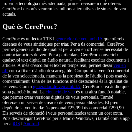
trobar la tecnologia més adequada, primer revisarem què ofereix
CereProc i després veurem les millors alternatives de síntesi de veu
actuals.
Què és CereProc?
CereProc és un lector TTS i
generador de veu amb IA
que ofereix
desenes de veus sintètiques per triar. Per a ús comercial, CereProc
permet generar àudio de qualitat per a veu en off sense necessitat de
contractar actors de veu. Per a particulars, CereProc converteix
qualsevol text digital en àudio natural, facilitant escoltar documents i
articles. A més d’escoltar el text en temps real, permet desar
veu en
off
com a fitxer d'àudio descarregable. Comprant la versió comercial
de la veu seleccionada, mantens la propietat de l'àudio i pots usar-lo
comercialment. Una de les funcions més destacades és la qualitat de
les veus. Com a
generador de veu amb IA
, CereProc crea àudio que
sona gairebé humà. La
clonació de veu
és una altra funció notable,
que permet crear versions digitals de veus personals. També
ofereixen un servei de creació de veus personalitzades. El preu
depèn de la veu triada: ús personal £25,99 i ús comercial £299,99.
Els serveis de clonació i veus personalitzades tenen un cost extra.
Pots descarregar CereProc per a Mac o Windows, i també com a app
per a
iOS
i
Android
.