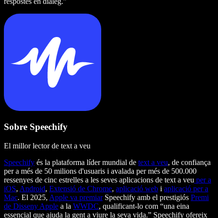
respostes en diàleg.”
Sobre Speechify
El millor lector de text a veu
Speechify
és la plataforma líder mundial de
text a veu
, de confiança
per a més de 50 milions d'usuaris i avalada per més de 500.000
ressenyes de cinc estrelles a les seves aplicacions de text a veu
per a
iOS
,
Android
,
Extensió de Chrome
,
aplicació web
i
aplicació per a
Mac
. El 2025,
Apple va premiar
Speechify amb el prestigiós
Premi
de Disseny Apple
a la
WWDC
, qualificant-lo com “una eina
essencial que ajuda la gent a viure la seva vida.” Speechify ofereix