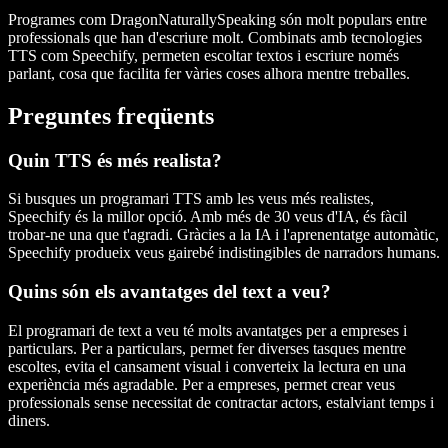
Programes com DragonNaturallySpeaking són molt populars entre
professionals que han d'escriure molt. Combinats amb tecnologies
TTS com Speechify, permeten escoltar textos i escriure només
parlant, cosa que facilita fer vàries coses alhora mentre treballes.
Preguntes freqüents
Quin TTS és més realista?
Si busques un programari TTS amb les veus més realistes,
Speechify és la millor opció. Amb més de 30 veus d'IA, és fàcil
trobar-ne una que t'agradi. Gràcies a la IA i l'aprenentatge automàtic,
Speechify produeix veus gairebé indistingibles de narradors humans.
Quins són els avantatges del text a veu?
El programari de text a veu té molts avantatges per a empreses i
particulars. Per a particulars, permet fer diverses tasques mentre
escoltes, evita el cansament visual i converteix la lectura en una
experiència més agradable. Per a empreses, permet crear veus
professionals sense necessitat de contractar actors, estalviant temps i
diners.