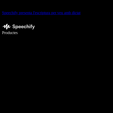
Speechify presenta l'escriptura per veu amb dictat
Escriu 5× més ràpid amb la veu
Productes
Més informació