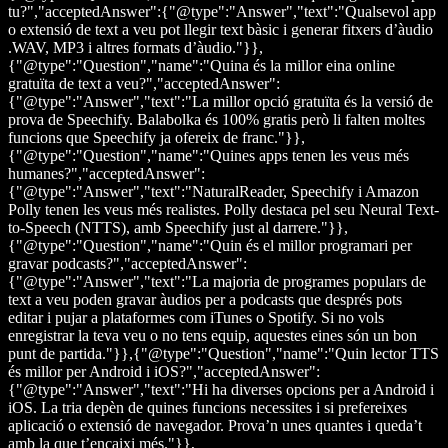
tu?","acceptedAnswer":{"@type":"Answer","text":"Qualsevol app
o extensió de text a veu pot llegir text bàsic i generar fitxers d’àudio
.WAV, MP3 i altres formats d’àudio."}},
{"@type":"Question","name":"Quina és la millor eina online
gratuïta de text a veu?","acceptedAnswer":
{"@type":"Answer","text":"La millor opció gratuïta és la versió de
prova de Speechify. Balabolka és 100% gratis però li falten moltes
funcions que Speechify ja ofereix de franc."}},
{"@type":"Question","name":"Quines apps tenen les veus més
humanes?","acceptedAnswer":
{"@type":"Answer","text":"NaturalReader, Speechify i Amazon
Polly tenen les veus més realistes. Polly destaca pel seu Neural Text-
to-Speech (NTTS), amb Speechify just al darrere."}},
{"@type":"Question","name":"Quin és el millor programari per
gravar podcasts?","acceptedAnswer":
{"@type":"Answer","text":"La majoria de programes populars de
text a veu poden gravar àudios per a podcasts que després pots
editar i pujar a plataformes com iTunes o Spotify. Si no vols
enregistrar la teva veu o no tens equip, aquestes eines són un bon
punt de partida."}},{"@type":"Question","name":"Quin lector TTS
és millor per Android i iOS?","acceptedAnswer":
{"@type":"Answer","text":"Hi ha diverses opcions per a Android i
iOS. La tria depèn de quines funcions necessites i si prefereixes
aplicació o extensió de navegador. Prova’n unes quantes i queda’t
amb la que t’encaixi més."}},