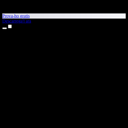
Prova-ho gratis
Descarrega'l ara
Productes
Text a veu
Aplicacions per a iPhone i iPad
Aplicació per a Android
Extensió per al Chrome
Extensió per a l'Edge
Aplicació web
Aplicació per al Mac
Aplicació per al Windows