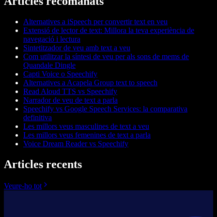
Articles recomanats
Alternatives a iSpeech per convertir text en veu
Extensió de lector de text: Millora la teva experiència de
navegació i lectura
Sintetitzador de veu amb text a veu
Com utilitzar la síntesi de veu per als sons de mems de
Quandale Dingle
Capti Voice o Speechify
Alternatives a Acapela Group text to speech
Read Aloud TTS vs Speechify
Narrador de veu de text a parla
Speechify vs Google Speech Services: la comparativa
definitiva
Les millors veus masculines de text a veu
Les millors veus femenines de text a parla
Voice Dream Reader vs Speechify
Articles recents
Veure-ho tot