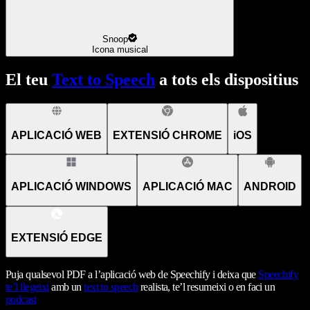
Snoop
Icona musical
El teu
Text to Speech
a tots els dispositius
APLICACIÓ WEB
EXTENSIÓ CHROME
iOS
APLICACIÓ WINDOWS
APLICACIÓ MAC
ANDROID
EXTENSIÓ EDGE
Puja qualsevol PDF a l’aplicació web de Speechify i deixa que
Speechify
te’l llegeixi
amb un
text to speech
realista, te’l resumeixi o en faci un
podcast