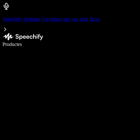
Speechify presenta l'escriptura per veu amb dictat
Escriu 5× més ràpid amb la veu
Productes
Més informació