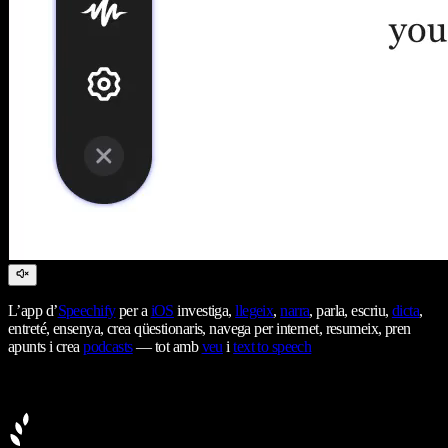
L’app d’
Speechify
per a
iOS
investiga,
llegeix
,
narra
, parla, escriu,
dicta
,
entreté, ensenya, crea qüestionaris, navega per internet, resumeix, pren
apunts i crea
podcasts
— tot amb
veu
i
text to speech