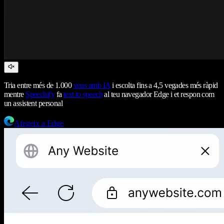
Tria entre més de 1.000
veus amb IA
i escolta fins a 4,5 vegades més ràpid
mentre
Speechify
fa
text to speech
al teu navegador Edge i et respon com
un assistent personal
Afegeix a Edge