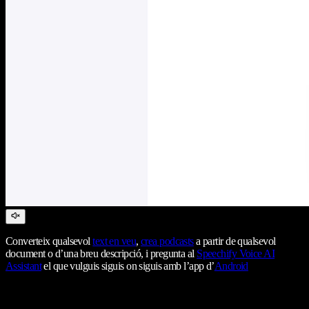
Converteix qualsevol
text en veu
,
crea podcasts
a partir de qualsevol
document o d’una breu descripció, i pregunta al
Speechify Voice AI
Assistant
el que vulguis siguis on siguis amb l’app d’
Android