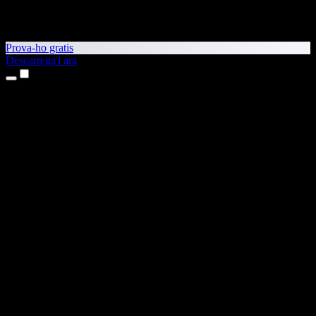
Prova-ho gratis
Descarrega'l ara
Productes
Text a veu
Aplicacions per a iPhone i iPad
Aplicació per a Android
Extensió per al Chrome
Extensió per a l'Edge
Aplicació web
Aplicació per al Mac