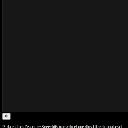
Parla en lloc d’escriure: Speechify transcriu el que dius i llegeix qualsevol