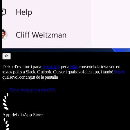
Deixa d’escriure i parla:
Speechify
per a
Mac
converteix la teva veu en
textos polits a Slack, Outlook, Cursor i qualsevol altra app, i també
llegeix
qualsevol contingut de la pantalla
Descarrega per a macOS
App del dia
App Store