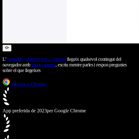
L’
Speechify
extensió per a Chrome
llegeix qualsevol contingut del
navegador amb
text to speech
, escriu mentre parles i respon preguntes
sobre el que llegeixes
Afegeix a Chrome
App preferida de 2023
per Google Chrome