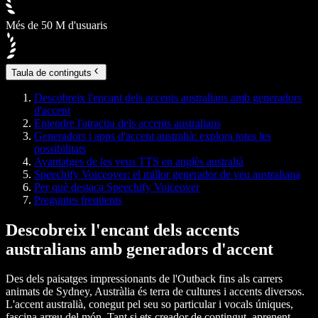
Més de 50 M d'usuaris
Taula de continguts
Descobreix l'encant dels accents australians amb generadors
d'accent
Entendre l'atractiu dels accents australians
Generadors i apps d'accent australià: explora totes les
possibilitats
Avantatges de les veus TTS en anglès australià
Speechify Voiceover: el millor generador de veu australiana
Per què destaca Speechify Voiceover
Preguntes freqüents
Descobreix l'encant dels accents
australians amb generadors d'accent
Des dels paisatges impressionants de l'Outback fins als carrers
animats de Sydney, Austràlia és terra de cultures i accents diversos.
L'accent australià, conegut pel seu so particular i vocals úniques,
fascina arreu del món. Tant si ets creador de contingut, aprenent