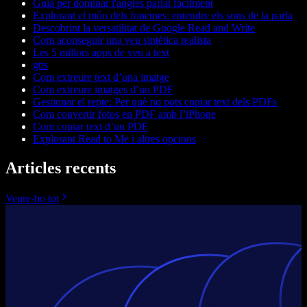
Guia per dominar l'anglès parlat fàcilment
Explorant el món dels fonemes: entendre els sons de la parla
Descobrint la versatilitat de Google Read and Write
Com aconseguir una veu sintètica realista
Les 5 millors apps de veu a text
gtts
Com extreure text d’una imatge
Com extreure imatges d’un PDF
Gestionar el repte: Per què no pots copiar text dels PDFs
Com convertir fotos en PDF amb l’iPhone
Com copiar text d’un PDF
Explorant Read to Me i altres opcions
Articles recents
Veure-ho tot