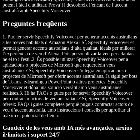
potent i fàcil d'utilitzar. Prova’l i descobreix l’encant de l’accent
australià amb Speechify Voiceover.
Preguntes freqüents
1. Puc fer servir Speechify Voiceover per generar accents australians
a les meves habilitats d'Amazon Alexa?
Sí
, Speechify Voiceover et
permet generar accents australians d’alta qualitat, ideals per millorar
l’experiència de veu d’Alexa. Pots personalitzar la veu per adaptar-
ne el to i l'estil.
2. És possible utilitzar Speechify Voiceover per a
aplicacions o projectes de Microsoft que requereixin veus
australianes?
Sí
, Speechify Voiceover s’integra en aplicacions i
projectes de Microsoft per oferir accents australians. Ja sigui per bots
de Teams, e-learning a PowerPoint o altres projectes, Speechify
Voiceover et dóna una solució versàtil amb veus australianes
realistes.
3. Hi ha FAQs o guies per fer servir Speechify Voiceover
per contractar actors de veu australians?
Sí, Speechify Voiceover
ofereix FAQs i guies completes perquè puguis contractar actors de
veu d’accent australià, amb instruccions i consells per aprofitar al
màxim el potencial de l’eina.
Gaudeix de les veus amb IA més avançades, arxius
il·limitats i suport 24/7