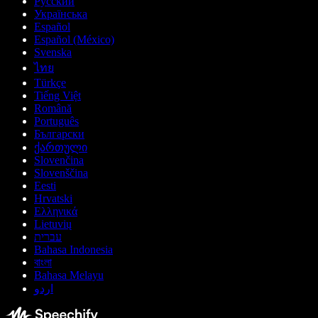
Русский
Українська
Español
Español (México)
Svenska
ไทย
Türkçe
Tiếng Việt
Română
Português
Български
ქართული
Slovenčina
Slovenščina
Eesti
Hrvatski
Ελληνικά
Lietuvių
עברית
Bahasa Indonesia
বাংলা
Bahasa Melayu
اردو