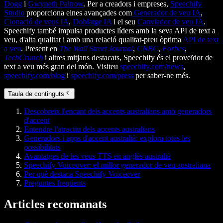
Dogg
i
Gwyneth Paltrow
. Per a creadors i empreses,
Speechify
Studio
proporciona eines avançades com
Generador de veu IA
,
Clonació de veus IA
,
Doblatge IA
i el seu
Canviador de veu IA
.
Speechify també impulsa productes líders amb la seva API de text a
veu, d'alta qualitat i amb una relació qualitat-preu òptima
API de text
a veu
. Present en
The Wall Street Journal
,
CNBC
,
Forbes
,
TechCrunch
i altres mitjans destacats, Speechify és el proveïdor de
text a veu més gran del món. Visiteu
speechify.com/news
,
speechify.com/blog
i
speechify.com/press
per saber-ne més.
Taula de continguts
Descobreix l'encant dels accents australians amb generadors
d'accent
Entendre l'atractiu dels accents australians
Generadors i apps d'accent australià: explora totes les
possibilitats
Avantatges de les veus TTS en anglès australià
Speechify Voiceover: el millor generador de veu australiana
Per què destaca Speechify Voiceover
Preguntes freqüents
Articles recomanats