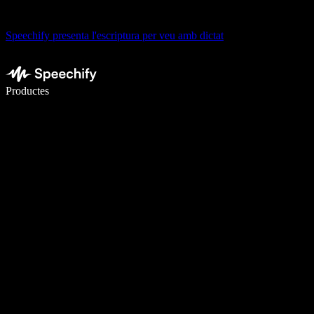
Speechify presenta l'escriptura per veu amb dictat
Escriu 5× més ràpid amb la veu
Productes
Més informació