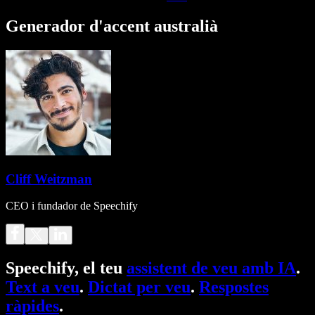
Generador d'accent australià
Cliff Weitzman
CEO i fundador de Speechify
Speechify, el teu
assistent de veu amb IA
.
Text a veu
.
Dictat per veu
.
Respostes
ràpides
.