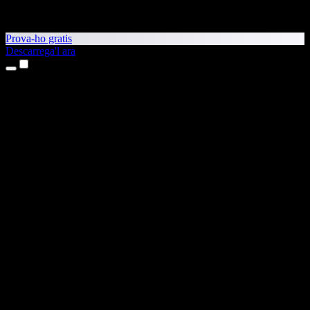
Prova-ho gratis
Descarrega'l ara
Productes
Text a veu
Aplicacions per a iPhone i iPad
Aplicació per a Android
Extensió per al Chrome
Extensió per a l'Edge
Aplicació web
Aplicació per al Mac
Aplicació per al Windows