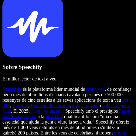
Sobre Speechify
El millor lector de text a veu
Speechify
és la plataforma líder mundial de
text a veu
, de confiança
per a més de 50 milions d'usuaris i avalada per més de 500.000
ressenyes de cinc estrelles a les seves aplicacions de text a veu
per a
iOS
,
Android
,
Extensió de Chrome
,
aplicació web
i
aplicació per a
Mac
. El 2025,
Apple va premiar
Speechify amb el prestigiós
Premi
de Disseny Apple
a la
WWDC
, qualificant-lo com “una eina
essencial que ajuda la gent a viure la seva vida.” Speechify ofereix
més de 1.000 veus naturals en més de 60 idiomes i s'utilitza a
gairebé 200 països. Entre les veus de celebritats hi trobem
Snoop