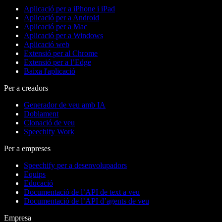
Aplicació per a iPhone i iPad
Aplicació per a Android
Aplicació per a Mac
Aplicació per a Windows
Aplicació web
Extensió per al Chrome
Extensió per a l’Edge
Baixa l'aplicació
Per a creadors
Generador de veu amb IA
Doblament
Clonació de veu
Speechify Work
Per a empreses
Speechify per a desenvolupadors
Equips
Educació
Documentació de l’API de text a veu
Documentació de l’API d’agents de veu
Empresa