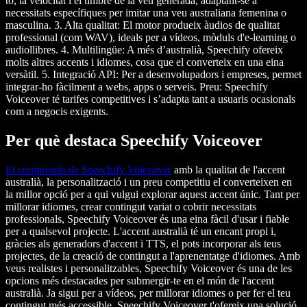
to, la velocitat i el timbre de la veu generada, adaptant-se a
necessitats específiques per imitar una veu australiana femenina o
masculina. 3. Alta qualitat: El motor produeix àudios de qualitat
professional (com WAV), ideals per a vídeos, mòduls d'e-learning o
audiollibres. 4. Multilingüe: A més d’australià, Speechify ofereix
molts altres accents i idiomes, cosa que el converteix en una eina
versàtil. 5. Integració API: Per a desenvolupadors i empreses, permet
integrar-ho fàcilment a webs, apps o serveis. Preu: Speechify
Voiceover té tarifes competitives i s’adapta tant a usuaris ocasionals
com a negocis exigents.
Per què destaca Speechify Voiceover
El compromís de Speechify Voiceover
amb la qualitat de l'accent
australià, la personalització i un preu competitiu el converteixen en
la millor opció per a qui vulgui explorar aquest accent únic. Tant per
millorar idiomes, crear contingut variat o cobrir necessitats
professionals, Speechify Voiceover és una eina fàcil d'usar i fiable
per a qualsevol projecte. L'accent australià té un encant propi i,
gràcies als generadors d'accent i TTS, el pots incorporar als teus
projectes, de la creació de contingut a l'aprenentatge d'idiomes. Amb
veus realistes i personalitzables, Speechify Voiceover és una de les
opcions més destacades per submergir-te en el món de l'accent
australià. Ja sigui per a vídeos, per millorar idiomes o per fer el teu
contingut més accessible, Speechify Voiceover t'ofereix una solució