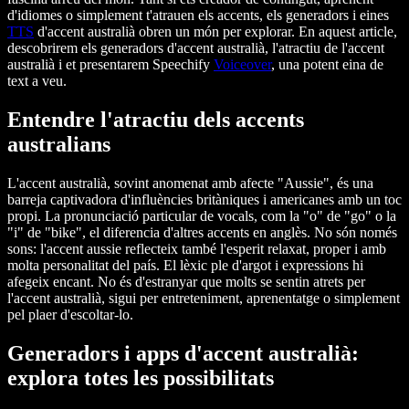
d'idiomes o simplement t'atrauen els accents, els generadors i eines
TTS
d'accent australià obren un món per explorar. En aquest article,
descobrirem els generadors d'accent australià, l'atractiu de l'accent
australià i et presentarem Speechify
Voiceover
, una potent eina de
text a veu.
Entendre l'atractiu dels accents
australians
L'accent australià, sovint anomenat amb afecte "Aussie", és una
barreja captivadora d'influències britàniques i americanes amb un toc
propi. La pronunciació particular de vocals, com la "o" de "go" o la
"i" de "bike", el diferencia d'altres accents en anglès. No són només
sons: l'accent aussie reflecteix també l'esperit relaxat, proper i amb
molta personalitat del país. El lèxic ple d'argot i expressions hi
afegeix encant. No és d'estranyar que molts se sentin atrets per
l'accent australià, sigui per entreteniment, aprenentatge o simplement
pel plaer d'escoltar-lo.
Generadors i apps d'accent australià:
explora totes les possibilitats