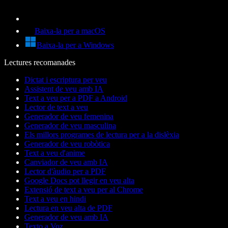
Baixa-la per a macOS
Baixa-la per a Windows
Lectures recomanades
Dictat i escriptura per veu
Assistent de veu amb IA
Text a veu per a PDF a Android
Lector de text a veu
Generador de veu femenina
Generador de veu masculina
Els millors programes de lectura per a la dislèxia
Generador de veu robòtica
Text a veu d'anime
Canviador de veu amb IA
Lector d'àudio per a PDF
Google Docs pot llegir en veu alta
Extensió de text a veu per al Chrome
Text a veu en hindi
Lectura en veu alta de PDF
Generador de veu amb IA
Texto a Voz