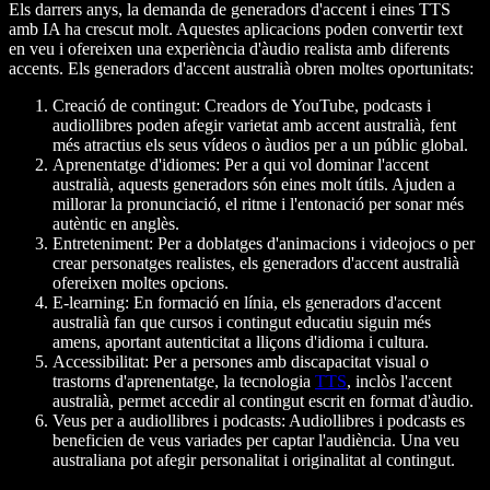
Els darrers anys, la demanda de generadors d'accent i eines TTS
amb IA ha crescut molt. Aquestes aplicacions poden convertir text
en veu i ofereixen una experiència d'àudio realista amb diferents
accents. Els generadors d'accent australià obren moltes oportunitats:
Creació de contingut: Creadors de YouTube, podcasts i
audiollibres poden afegir varietat amb accent australià, fent
més atractius els seus vídeos o àudios per a un públic global.
Aprenentatge d'idiomes: Per a qui vol dominar l'accent
australià, aquests generadors són eines molt útils. Ajuden a
millorar la pronunciació, el ritme i l'entonació per sonar més
autèntic en anglès.
Entreteniment: Per a doblatges d'animacions i videojocs o per
crear personatges realistes, els generadors d'accent australià
ofereixen moltes opcions.
E-learning: En formació en línia, els generadors d'accent
australià fan que cursos i contingut educatiu siguin més
amens, aportant autenticitat a lliçons d'idioma i cultura.
Accessibilitat: Per a persones amb discapacitat visual o
trastorns d'aprenentatge, la tecnologia
TTS
, inclòs l'accent
australià, permet accedir al contingut escrit en format d'àudio.
Veus per a audiollibres i podcasts: Audiollibres i podcasts es
beneficien de veus variades per captar l'audiència. Una veu
australiana pot afegir personalitat i originalitat al contingut.