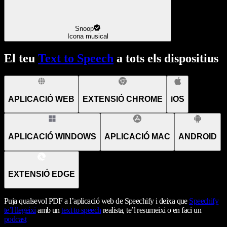
Snoop
Icona musical
El teu
Text to Speech
a tots els dispositius
APLICACIÓ WEB
EXTENSIÓ CHROME
iOS
APLICACIÓ WINDOWS
APLICACIÓ MAC
ANDROID
EXTENSIÓ EDGE
Puja qualsevol PDF a l’aplicació web de Speechify i deixa que
Speechify
te’l llegeixi
amb un
text to speech
realista, te’l resumeixi o en faci un
podcast