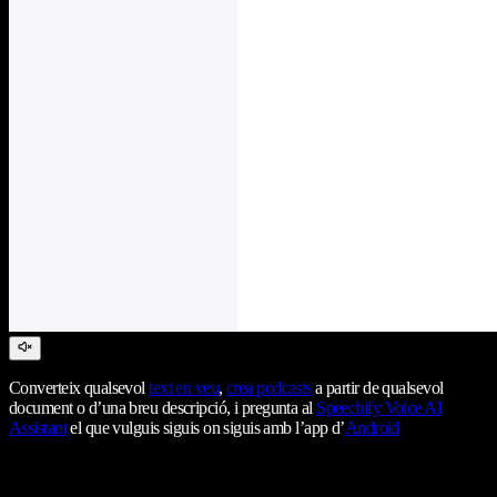
Converteix qualsevol
text en veu
,
crea podcasts
a partir de qualsevol
document o d’una breu descripció, i pregunta al
Speechify Voice AI
Assistant
el que vulguis siguis on siguis amb l’app d’
Android