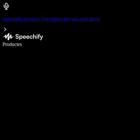
Speechify presenta l'escriptura per veu amb dictat
Escriu 5× més ràpid amb la veu
Productes
Més informació