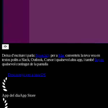
Deixa d’escriure i parla:
Speechify
per a
Mac
converteix la teva veu en
textos polits a Slack, Outlook, Cursor i qualsevol altra app, i també
llegeix
qualsevol contingut de la pantalla
Descarrega per a macOS
App del dia
App Store