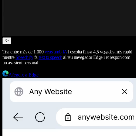
Tria entre més de 1.000
veus amb IA
i escolta fins a 4,5 vegades més ràpid
mentre
Speechify
fa
text to speech
al teu navegador Edge i et respon com
un assistent personal
Afegeix a Edge