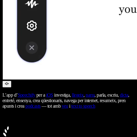
L’app d’
Speechify
per a
iOS
investiga,
llegeix
,
narra
, parla, escriu,
dicta
,
entreté, ensenya, crea qüestionaris, navega per internet, resumeix, pren
apunts i crea
podcasts
— tot amb
veu
i
text to speech