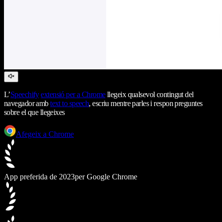
L’
Speechify
extensió per a Chrome
llegeix qualsevol contingut del
navegador amb
text to speech
, escriu mentre parles i respon preguntes
sobre el que llegeixes
Afegeix a Chrome
App preferida de 2023
per Google Chrome