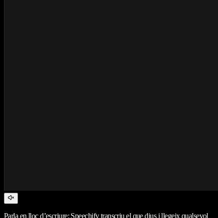
Parla en lloc d’escriure: Speechify transcriu el que dius i llegeix qualsevol