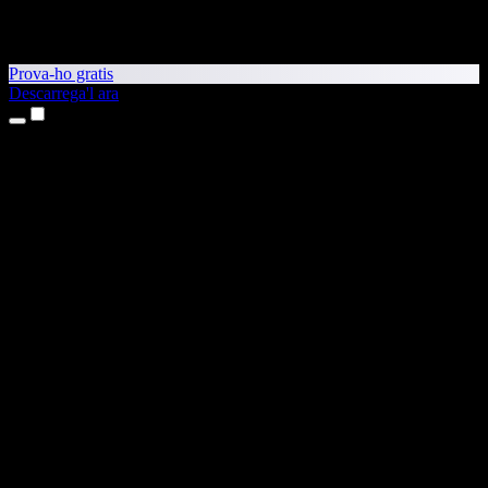
Prova-ho gratis
Descarrega'l ara
Productes
Text a veu
Aplicacions per a iPhone i iPad
Aplicació per a Android
Extensió per al Chrome
Extensió per a l'Edge
Aplicació web
Aplicació per al Mac