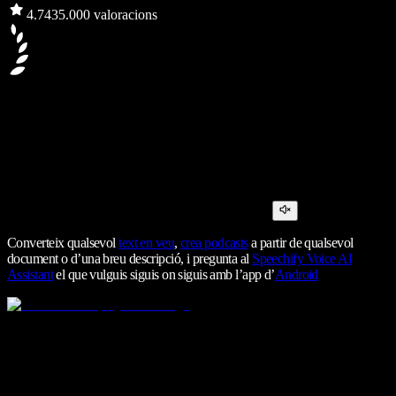
4.7
435.000 valoracions
Converteix qualsevol
text en veu
,
crea podcasts
a partir de qualsevol
document o d’una breu descripció, i pregunta al
Speechify Voice AI
Assistant
el que vulguis siguis on siguis amb l’app d’
Android