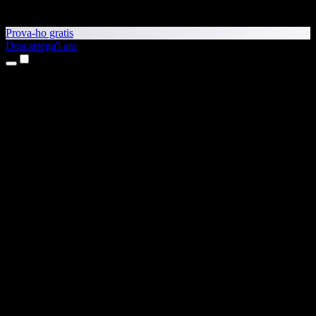
Prova-ho gratis
Descarrega'l ara
Productes
Text a veu
Aplicacions per a iPhone i iPad
Aplicació per a Android
Extensió per al Chrome
Extensió per a l'Edge
Aplicació web
Aplicació per al Mac
Aplicació per al Windows
Generador de veu amb IA
Locució
Doblatge
Clonació de veu