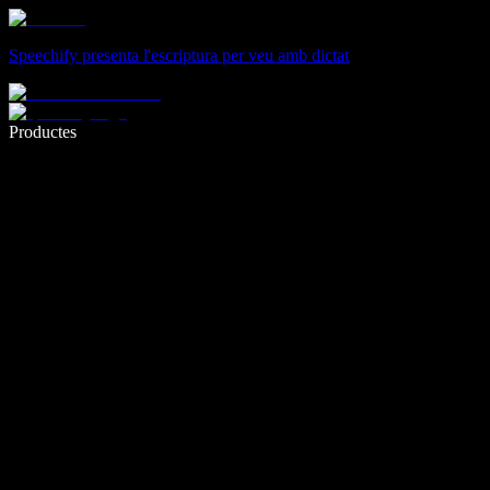
Speechify presenta l'escriptura per veu amb dictat
Escriu 5× més ràpid amb la veu
Productes
Més informació