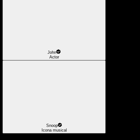
John
Actor
Snoop
Icona musical