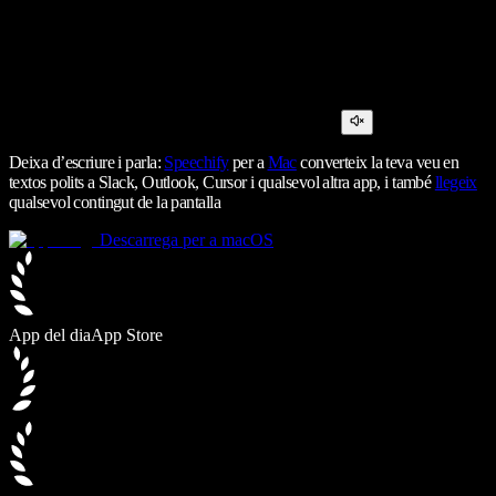
Deixa d’escriure i parla:
Speechify
per a
Mac
converteix la teva veu en
textos polits a Slack, Outlook, Cursor i qualsevol altra app, i també
llegeix
qualsevol contingut de la pantalla
Descarrega per a macOS
App del dia
App Store