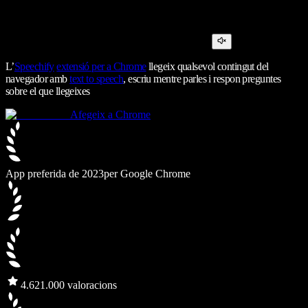
L’
Speechify
extensió per a Chrome
llegeix qualsevol contingut del
navegador amb
text to speech
, escriu mentre parles i respon preguntes
sobre el que llegeixes
Afegeix a Chrome
App preferida de 2023
per Google Chrome
4.6
21.000 valoracions