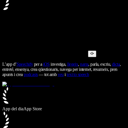
L’app d’
Speechify
per a
iOS
investiga,
llegeix
,
narra
, parla, escriu,
dicta
,
entreté, ensenya, crea qüestionaris, navega per internet, resumeix, pren
apunts i crea
podcasts
— tot amb
veu
i
text to speech
App del dia
App Store