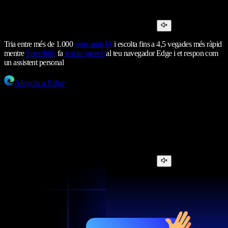
Tria entre més de 1.000
veus amb IA
i escolta fins a 4,5 vegades més ràpid
mentre
Speechify
fa
text to speech
al teu navegador Edge i et respon com
un assistent personal
Afegeix a Edge