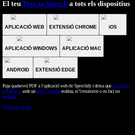
El teu
Text to Speech
a tots els dispositius
APLICACIÓ WEB
EXTENSIÓ CHROME
iOS
APLICACIÓ WINDOWS
APLICACIÓ MAC
ANDROID
EXTENSIÓ EDGE
Puja qualsevol PDF a l’aplicació web de Speechify i deixa que
Speechify
te’l llegeixi
amb un
text to speech
realista, te’l resumeixi o en faci un
podcast
Prova-ho gratis