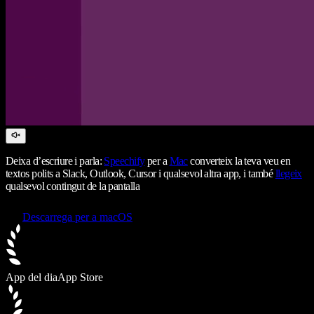
Deixa d’escriure i parla:
Speechify
per a
Mac
converteix la teva veu en
textos polits a Slack, Outlook, Cursor i qualsevol altra app, i també
llegeix
qualsevol contingut de la pantalla
Descarrega per a macOS
App del dia
App Store