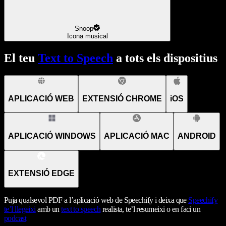
Snoop
Icona musical
El teu
Text to Speech
a tots els dispositius
APLICACIÓ WEB
EXTENSIÓ CHROME
iOS
APLICACIÓ WINDOWS
APLICACIÓ MAC
ANDROID
EXTENSIÓ EDGE
Puja qualsevol PDF a l’aplicació web de Speechify i deixa que
Speechify
te’l llegeixi
amb un
text to speech
realista, te’l resumeixi o en faci un
podcast