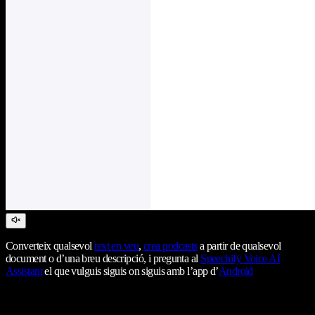
Converteix qualsevol
text en veu
,
crea podcasts
a partir de qualsevol
document o d’una breu descripció, i pregunta al
Speechify Voice AI
Assistant
el que vulguis siguis on siguis amb l’app d’
Android