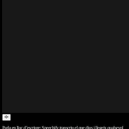
Parla en lloc d’escriure: Speechify transcriu el que dius i llegeix qualsevol