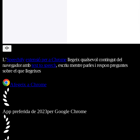
L’
Speechify
extensió per a Chrome
llegeix qualsevol contingut del
navegador amb
text to speech
, escriu mentre parles i respon preguntes
sobre el que llegeixes
Afegeix a Chrome
App preferida de 2023
per Google Chrome