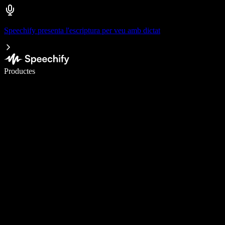
Speechify presenta l'escriptura per veu amb dictat
Escriu 5× més ràpid amb la veu
Productes
Més informació