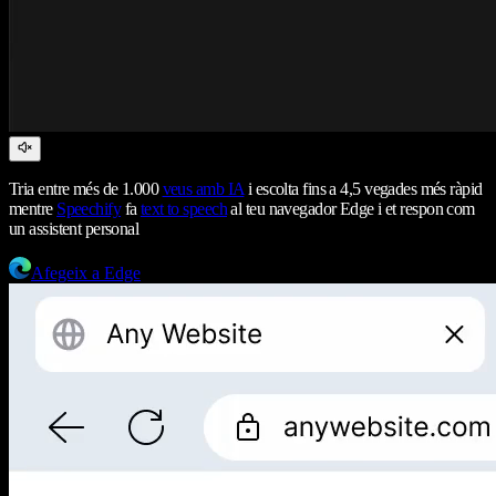
Tria entre més de 1.000
veus amb IA
i escolta fins a 4,5 vegades més ràpid
mentre
Speechify
fa
text to speech
al teu navegador Edge i et respon com
un assistent personal
Afegeix a Edge