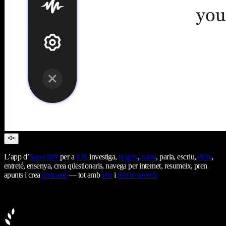
L’app d’
Speechify
per a
iOS
investiga,
llegeix
,
narra
, parla, escriu,
dicta
,
entreté, ensenya, crea qüestionaris, navega per internet, resumeix, pren
apunts i crea
podcasts
— tot amb
veu
i
text to speech