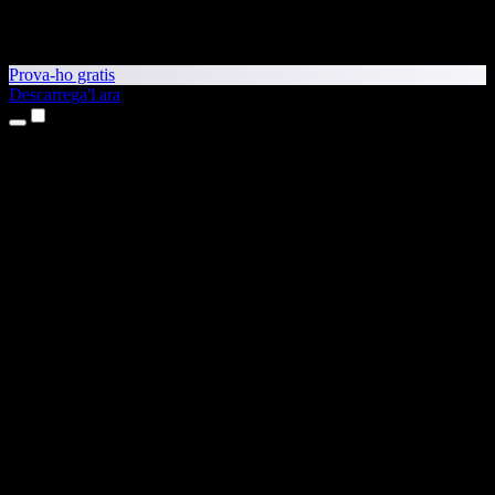
Prova-ho gratis
Descarrega'l ara
Productes
Text a veu
Aplicacions per a iPhone i iPad
Aplicació per a Android
Extensió per al Chrome
Extensió per a l'Edge
Aplicació web
Aplicació per al Mac