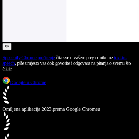
Speechify
Chrome proširenje
čita sve u vašem pregledniku uz
text-to-
speech
, piše umjesto vas dok govorite i odgovara na pitanja o svemu što
čitate
Dodajte u Chrome
Omiljena aplikacija 2023.
prema Google Chromeu