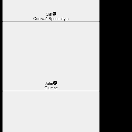
Cliff
Osnivač Speechifyja
John
Glumac