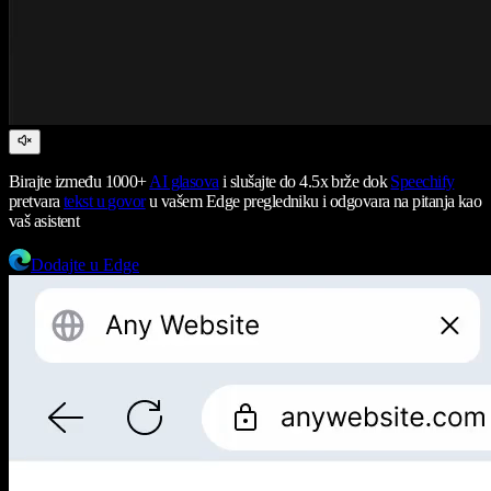
Birajte između 1000+
AI glasova
i slušajte do 4.5x brže dok
Speechify
pretvara
tekst u govor
u vašem Edge pregledniku i odgovara na pitanja kao
vaš asistent
Dodajte u Edge