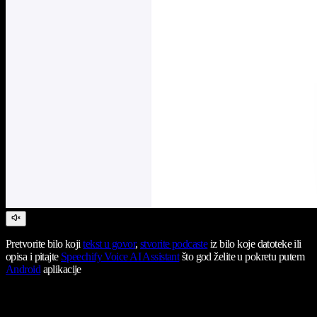
Pretvorite bilo koji
tekst u govor
,
stvorite podcaste
iz bilo koje datoteke ili
opisa i pitajte
Speechify Voice AI Assistant
što god želite u pokretu putem
Android
aplikacije