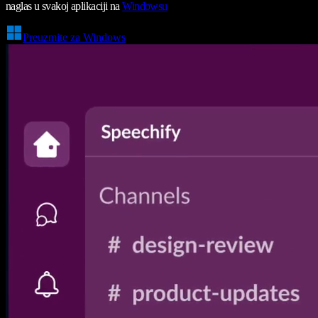
naglas u svakoj aplikaciji na
Windowsu
Preuzmite za Windows