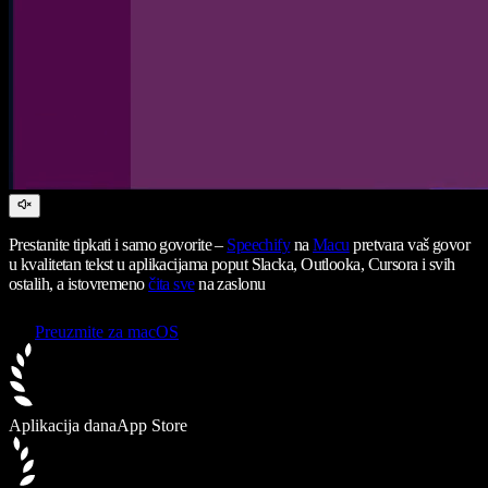
Prestanite tipkati i samo govorite –
Speechify
na
Macu
pretvara vaš govor
u kvalitetan tekst u aplikacijama poput Slacka, Outlooka, Cursora i svih
ostalih, a istovremeno
čita sve
na zaslonu
Preuzmite za macOS
Aplikacija dana
App Store