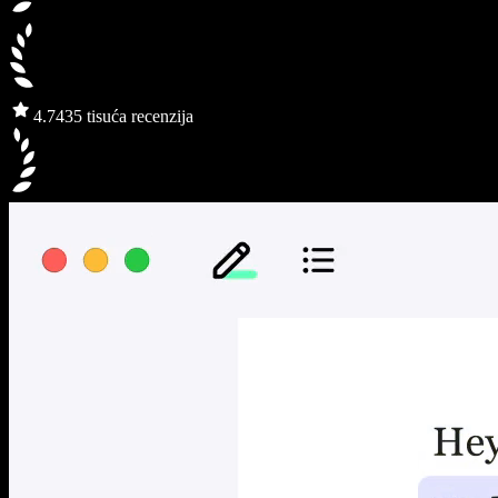
4.7
435 tisuća recenzija