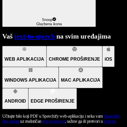
Snoop
Glazbena ikona
Vaš
text-to-speech
na svim uređajima
WEB APLIKACIJA
CHROME PROŠIRENJE
iOS
WINDOWS APLIKACIJA
MAC APLIKACIJA
ANDROID
EDGE PROŠIRENJE
Učitajte bilo koji PDF u Speechify web-aplikaciju i neka vam
Speechify
čita naglas
uz realističan
text-to-speech
, sažme ga ili pretvori u
podcast