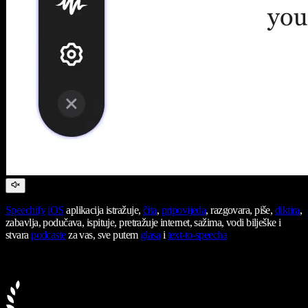
Speechify
iOS
aplikacija istražuje,
čita
,
pripovijeda
, razgovara, piše,
diktira
,
zabavlja, podučava, ispituje, pretražuje internet, sažima, vodi bilješke i
stvara
podcaste
za vas, sve putem
glasa
i
text-to-speecha