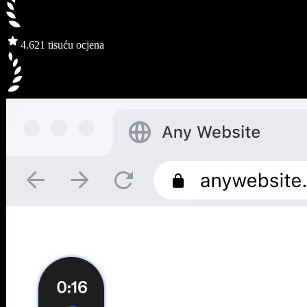
4.6
21 tisuću ocjena