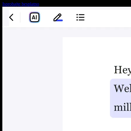
Isprobajte besplatno