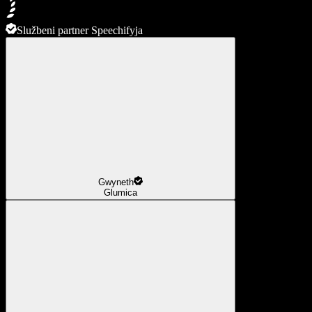
Službeni partner Speechifyja
Gwyneth
Glumica