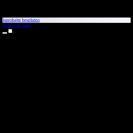
Isprobajte besplatno
Preuzmite sada
Proizvodi
Pretvaranje teksta u govor
Aplikacije za iPhone i iPad
Aplikacija za Android
Proširenje za Chrome
Proširenje za Edge
Web-aplikacija
Aplikacija za Mac
Aplikacija za Windows