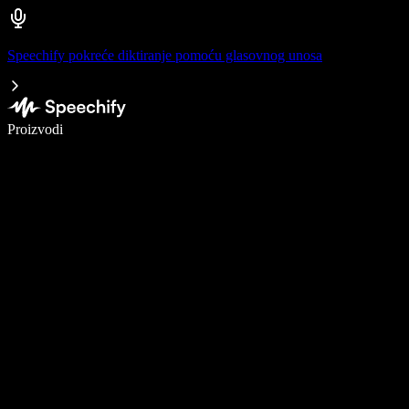
Speechify pokreće diktiranje pomoću glasovnog unosa
Pišite 5× brže uz glasovno diktiranje
Proizvodi
Saznajte više