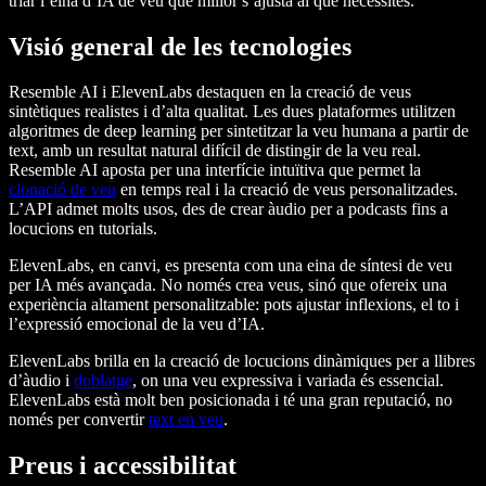
triar l’eina d’IA de veu que millor s’ajusta al que necessites.
Visió general de les tecnologies
Resemble AI
i
ElevenLabs
destaquen en la creació de veus
sintètiques realistes i d’alta qualitat. Les dues plataformes utilitzen
algoritmes de deep learning per sintetitzar la veu humana a partir de
text, amb un resultat natural difícil de distingir de la veu real.
Resemble AI aposta per una interfície intuïtiva que permet la
clonació de veu
en temps real i la creació de veus personalitzades.
L’API admet molts usos, des de crear àudio per a podcasts fins a
locucions en tutorials.
ElevenLabs
, en canvi, es presenta com una eina de síntesi de veu
per IA més avançada. No només crea veus, sinó que ofereix una
experiència altament personalitzable: pots ajustar inflexions, el to i
l’expressió emocional de la veu d’IA.
ElevenLabs brilla en la creació de locucions dinàmiques per a llibres
d’àudio i
doblatge
, on una veu expressiva i variada és essencial.
ElevenLabs està molt ben posicionada i té una gran reputació, no
només per convertir
text en veu
.
Preus i accessibilitat