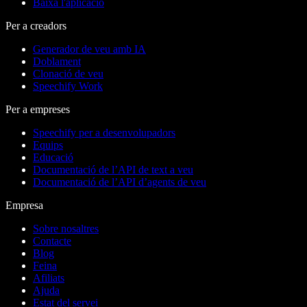
Baixa l'aplicació
Per a creadors
Generador de veu amb IA
Doblament
Clonació de veu
Speechify Work
Per a empreses
Speechify per a desenvolupadors
Equips
Educació
Documentació de l’API de text a veu
Documentació de l’API d’agents de veu
Empresa
Sobre nosaltres
Contacte
Blog
Feina
Afiliats
Ajuda
Estat del servei