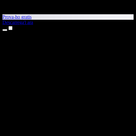
Prova-ho gratis
Descarrega'l ara
Productes
Text a veu
Aplicacions per a iPhone i iPad
Aplicació per a Android
Extensió per al Chrome
Extensió per a l'Edge
Aplicació web
Aplicació per al Mac
Aplicació per al Windows