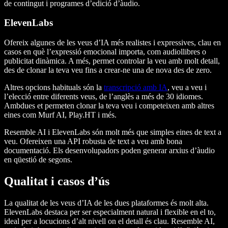
de contingut i programes d’edició d’àudio.
ElevenLabs
Ofereix algunes de les veus d’IA més realistes i expressives, clau en
casos en què l’expressió emocional importa, com audiollibres o
publicitat dinàmica. A més, permet controlar la veu amb molt detall,
des de clonar la teva veu fins a crear-ne una de nova des de zero.
Altres opcions habituals són la
transcripció amb IA
, veu a veu i
l’elecció entre diferents veus, de l’anglès a més de 30 idiomes.
Ambdues et permeten clonar la teva veu i competeixen amb altres
eines com Murf AI, Play.HT i més.
Resemble AI i ElevenLabs són molt més que simples eines de text a
veu. Ofereixen una API robusta de text a veu amb bona
documentació. Els desenvolupadors poden generar arxius d’àudio
en qüestió de segons.
Qualitat i casos d’ús
La
qualitat
de les veus d’IA de les dues plataformes és molt alta.
ElevenLabs destaca per ser especialment natural i flexible en el to,
ideal per a locucions d’alt nivell on el detall és clau. Resemble AI,