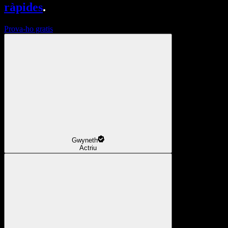
ràpides
.
Prova-ho gratis
Gwyneth
Actriu