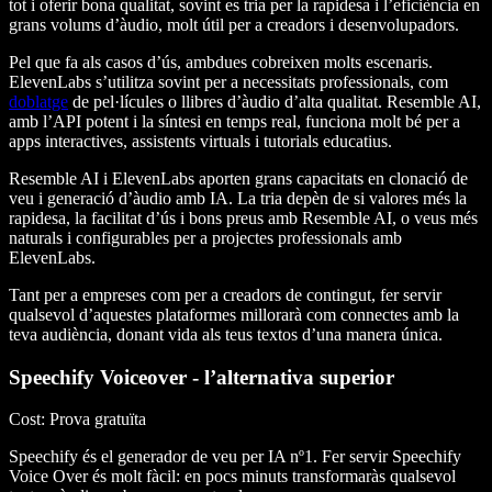
tot i oferir bona qualitat, sovint es tria per la rapidesa i l’eficiència en
grans volums d’àudio, molt útil per a creadors i desenvolupadors.
Pel que fa als
casos d’ús
, ambdues cobreixen molts escenaris.
ElevenLabs s’utilitza sovint per a necessitats professionals, com
doblatge
de pel·lícules o llibres d’àudio d’alta qualitat. Resemble AI,
amb l’API potent i la síntesi en temps real, funciona molt bé per a
apps interactives, assistents virtuals i tutorials educatius.
Resemble AI i ElevenLabs aporten grans capacitats en clonació de
veu i generació d’àudio amb IA. La tria depèn de si valores més la
rapidesa, la facilitat d’ús i bons preus amb Resemble AI, o veus més
naturals i configurables per a projectes professionals amb
ElevenLabs.
Tant per a empreses com per a creadors de contingut, fer servir
qualsevol d’aquestes plataformes millorarà com connectes amb la
teva audiència, donant vida als teus textos d’una manera única.
Speechify Voiceover - l’alternativa superior
Cost
: Prova gratuïta
Speechify és el generador de veu per IA nº1. Fer servir Speechify
Voice Over és molt fàcil: en pocs minuts transformaràs qualsevol