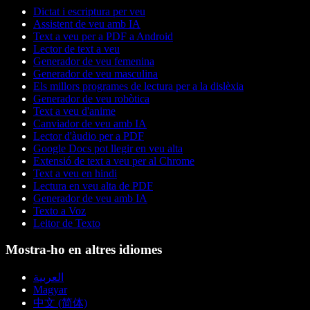
Dictat i escriptura per veu
Assistent de veu amb IA
Text a veu per a PDF a Android
Lector de text a veu
Generador de veu femenina
Generador de veu masculina
Els millors programes de lectura per a la dislèxia
Generador de veu robòtica
Text a veu d'anime
Canviador de veu amb IA
Lector d'àudio per a PDF
Google Docs pot llegir en veu alta
Extensió de text a veu per al Chrome
Text a veu en hindi
Lectura en veu alta de PDF
Generador de veu amb IA
Texto a Voz
Leitor de Texto
Mostra-ho en altres idiomes
العربية
Magyar
中文 (简体)