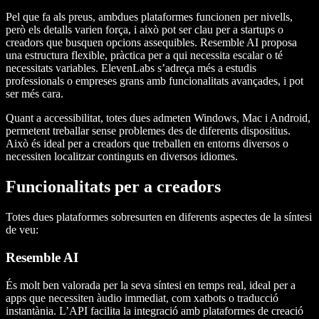
Pel que fa als
preus
, ambdues plataformes funcionen per nivells,
però els detalls varien força, i això pot ser clau per a startups o
creadors que busquen opcions assequibles. Resemble AI proposa
una estructura flexible, pràctica per a qui necessita escalar o té
necessitats variables. ElevenLabs s’adreça més a estudis
professionals o empreses grans amb funcionalitats avançades, i pot
ser més cara.
Quant a
accessibilitat
, totes dues admeten Windows, Mac i Android,
permetent treballar sense problemes des de diferents dispositius.
Això és ideal per a creadors que treballen en entorns diversos o
necessiten localitzar continguts en diversos idiomes.
Funcionalitats per a creadors
Totes dues plataformes sobresurten en diferents aspectes de la síntesi
de veu:
Resemble AI
És molt ben valorada per la seva síntesi en temps real, ideal per a
apps que necessiten àudio immediat, com xatbots o traducció
instantània. L’API facilita la integració amb plataformes de creació