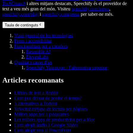
TechCrunch
i altres mitjans destacats, Speechify és el proveïdor de
text a veu més gran del món. Visiteu
speechify.com/news
,
speechify.com/blog
i
speechify.com/press
per saber-ne més.
Taula de continguts
Visió general de les tecnologies
Preus i accessibilitat
Funcionalitats per a creadors
Resemble AI
ElevenLabs
Qualitat i casos d’ús
Speechify Voiceover - l’alternativa superior
Articles recomanats
Llibres de text a Reddit
Com puc deixar de perdre el temps?
5 alternatives a Todoist
Velocitat mitjana de lectura per pàgines
Millors apps per a psiquiatres
Les millors apps de productivitat per a Mac
Com afegir àudio a Google Slides
Com afegir veu al PowerPoint