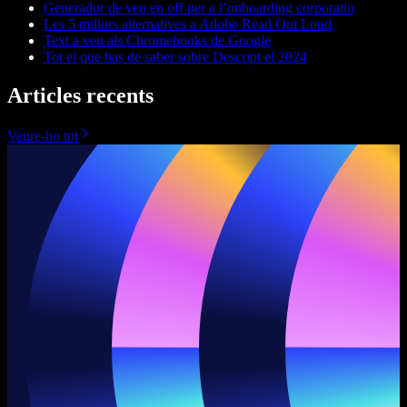
Generador de veu en off per a l’onboarding corporatiu
Les 5 millors alternatives a Adobe Read Out Loud
Text a veu als Chromebooks de Google
Tot el que has de saber sobre Descript el 2024
Articles recents
Veure-ho tot