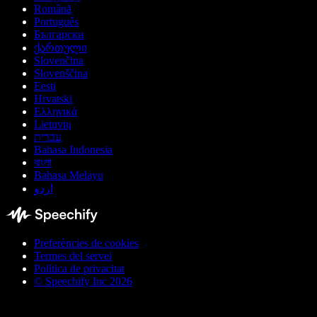
Română
Português
Български
ქართული
Slovenčina
Slovenščina
Eesti
Hrvatski
Ελληνικά
Lietuvių
עברית
Bahasa Indonesia
বাংলা
Bahasa Melayu
اردو
Preferències de cookies
Termes del servei
Política de privacitat
© Speechify Inc 2026