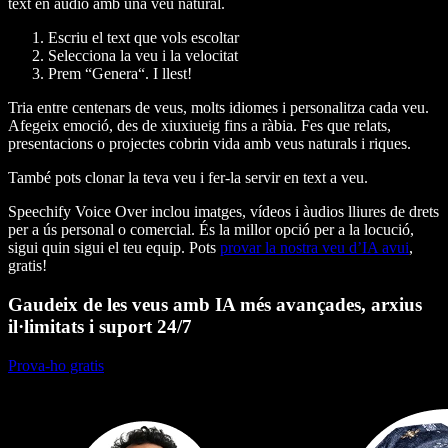
text en àudio amb una veu natural.
Escriu el text que vols escoltar
Selecciona la veu i la velocitat
Prem “Genera“. I llest!
Tria entre centenars de veus, molts idiomes i personalitza cada veu.
Afegeix emoció, des de xiuxiueig fins a ràbia. Fes que relats,
presentacions o projectes cobrin vida amb veus naturals i riques.
També pots clonar la teva veu i fer-la servir en text a veu.
Speechify Voice Over inclou imatges, vídeos i àudios lliures de drets
per a ús personal o comercial. És la millor opció per a la locució,
sigui quin sigui el teu equip. Pots
provar la nostra veu d’IA avui
,
gratis!
Gaudeix de les veus amb IA més avançades, arxius
il·limitats i suport 24/7
Prova-ho gratis