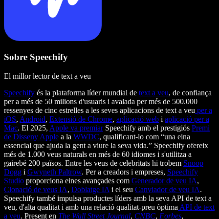
Sobre Speechify
El millor lector de text a veu
Speechify
és la plataforma líder mundial de
text a veu
, de confiança
per a més de 50 milions d'usuaris i avalada per més de 500.000
ressenyes de cinc estrelles a les seves aplicacions de text a veu
per a
iOS
,
Android
,
Extensió de Chrome
,
aplicació web
i
aplicació per a
Mac
. El 2025,
Apple va premiar
Speechify amb el prestigiós
Premi
de Disseny Apple
a la
WWDC
, qualificant-lo com “una eina
essencial que ajuda la gent a viure la seva vida.” Speechify ofereix
més de 1.000 veus naturals en més de 60 idiomes i s'utilitza a
gairebé 200 països. Entre les veus de celebritats hi trobem
Snoop
Dogg
i
Gwyneth Paltrow
. Per a creadors i empreses,
Speechify
Studio
proporciona eines avançades com
Generador de veu IA
,
Clonació de veus IA
,
Doblatge IA
i el seu
Canviador de veu IA
.
Speechify també impulsa productes líders amb la seva API de text a
veu, d'alta qualitat i amb una relació qualitat-preu òptima
API de text
a veu
. Present en
The Wall Street Journal
,
CNBC
,
Forbes
,