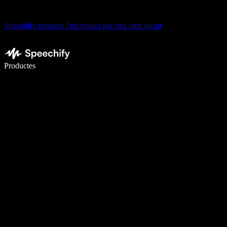
Speechify presenta l'escriptura per veu amb dictat
Escriu 5× més ràpid amb la veu
Productes
Més informació