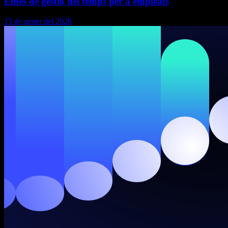
Eines de gestió del temps per a empleats
15 de gener del 2026