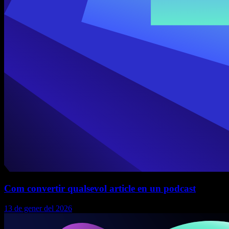
Com convertir qualsevol article en un podcast
13 de gener del 2026