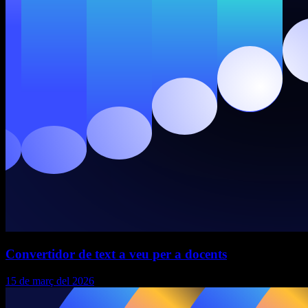
Convertidor de text a veu per a docents
15 de març del 2026