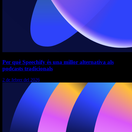
Per què Speechify és una millor alternativa als
podcasts tradicionals
2 de febrer del 2026