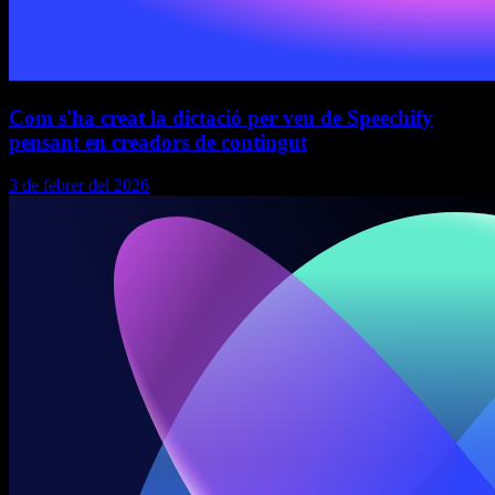
Com s'ha creat la dictació per veu de Speechify
pensant en creadors de contingut
3 de febrer del 2026