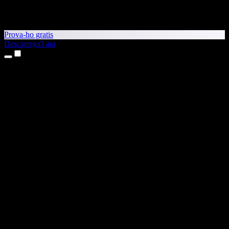
Prova-ho gratis
Descarrega'l ara
Productes
Text a veu
Aplicacions per a iPhone i iPad
Aplicació per a Android
Extensió per al Chrome
Extensió per a l'Edge
Aplicació web
Aplicació per al Mac