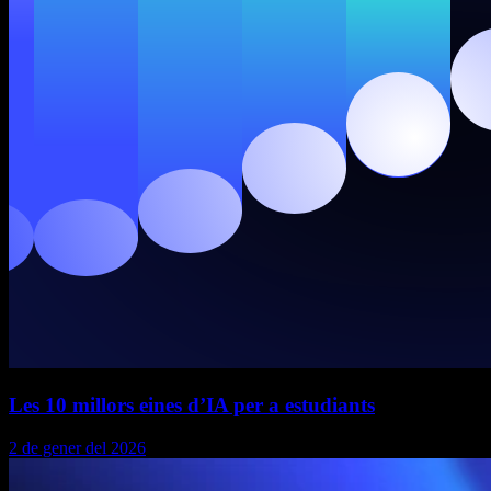
Les 10 millors eines d’IA per a estudiants
2 de gener del 2026