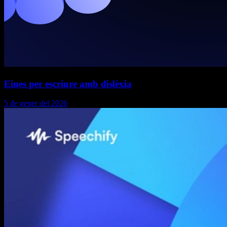
Eines per escriure amb dislèxia
5 de gener del 2026