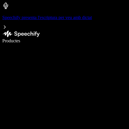
Speechify presenta l'escriptura per veu amb dictat
Escriu 5× més ràpid amb la veu
Productes
Més informació