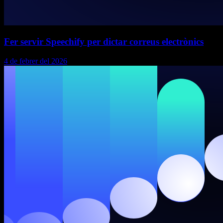
Fer servir Speechify per dictar correus electrònics
4 de febrer del 2026