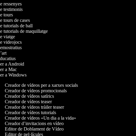
de ressenyes
de testimonis
de tours
de tours de cases
e tutorials de ball
de tutorials de maquillatge
de viatge
de videojocs
demostratius
d’art
educatius
 per a Android
 per a Mac
 per a Windows
Creador de vídeos per a xarxes socials
Creador de vídeos promocionals
Creador de vídeos satírics
Creador de vídeos teaser
Creador de vídeos tràiler teaser
Creador de vídeos tutorials
Creador de vídeos «Un dia a la vida»
Creador d’invitacions en vídeo
Editor de Doblament de Vídeo
Editor de pel·lícules