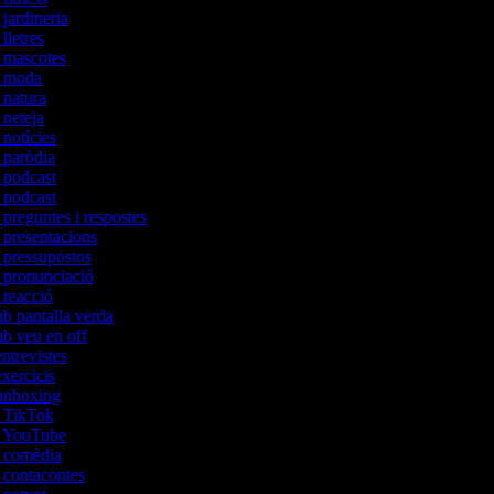
 jardineria
 lletres
e mascotes
de moda
e natura
e neteja
 notícies
e paròdia
e podcast
e podcast
 preguntes i respostes
e presentacions
e pressupostos
e pronunciació
e reacció
mb pantalla verda
mb veu en off
entrevistes
exercicis
'unboxing
de TikTok
de YouTube
de comèdia
e contacontes