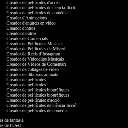
Creador de pel·lícules d'acció
Creador de pel·lícules de ciència-ficció
Creador de pel·lícules de comèdia
Creador d'Animacions
Creador d'anuncis en vídeo
Creador d'intros
Creador d'outros
Creador de Comercials
Creador de Pel·lícules Musicals
Creador de Pel·lícules de Misteri
Creador de Reels d’Instagram
Creador de Videoclips Musicals
Creador de Vídeos de Comentari
Creador de collages de vídeo
Creador de dibuixos animats
Creador de pel·lícules
Creador de pel·lícules
Creador de pel·lícules biogràfiques
Creador de pel·lícules biogràfiques
Creador de pel·lícules d'acció
Creador de pel·lícules de ciència-ficció
Creador de pel·lícules de comèdia
les de fantasia
les de l’Oest