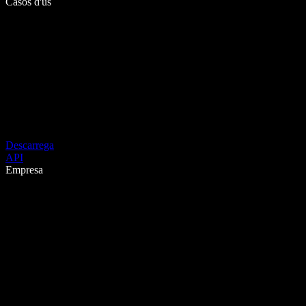
Casos d'ús
Descarrega
API
Empresa