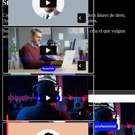
Studio.
Crea dobl. de veu, afegeix imatges, àudio, vídeos lliures de drets,
clona veus i munta projectes multimèdia complets.
Sense corba d’aprenentatge, tot al navegador: crea el que vulguis
sense els límits de sempre.
Obre l'Studio