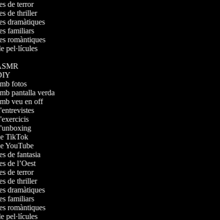
les de terror
es de thriller
ules dramàtiques
les familiars
ules romàntiques
 de pel·lícules
os ASMR
s DIY
 amb fotos
amb pantalla verda
 amb veu en off
d'entrevistes
d'exercicis
 d'unboxing
 de TikTok
 de YouTube
les de fantasia
les de l’Oest
les de terror
es de thriller
ules dramàtiques
les familiars
ules romàntiques
 de pel·lícules