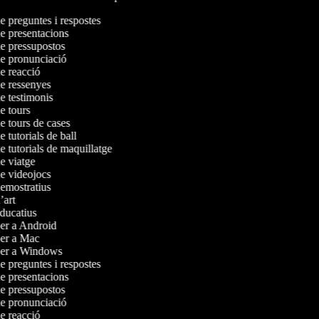
de preguntes i respostes
de presentacions
de pressupostos
 de pronunciació
de reacció
de ressenyes
de testimonis
de tours
de tours de cases
e tutorials de ball
de tutorials de maquillatge
de viatge
de videojocs
demostratius
d’art
educatius
 per a Android
 per a Mac
 per a Windows
de preguntes i respostes
de presentacions
de pressupostos
 de pronunciació
de reacció