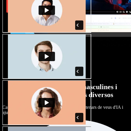
Gran varietat de veus masculines i
femenines amb accents diversos
Cap projecte ha de sonar igual. Tria entre centenars de veus d'IA i
ajusta'n l’accent.