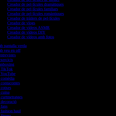
Creador de pel·lícules dramàtiques
Creador de pel·lícules familiars
Creador de pel·lícules romàntiques
Creador de tràilers de pel·lícules
Creador de vlogs
Creador de vídeos ASMR
Creador de vídeos DIY
Creador de vídeos amb fotos
mb pantalla verda
mb veu en off
entrevistes
exercicis
'unboxing
de TikTok
de YouTube
de comèdia
e contacontes
e cotxes
e cuina
e curtmetratges
e decoració
e fans
e fashion haul
 fitness