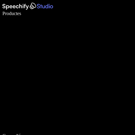
Escriu 5× més ràpid amb la veu
Productes
Més informació