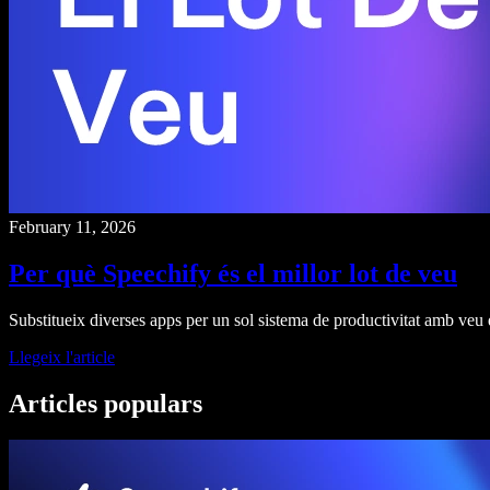
February 11, 2026
Per què Speechify és el millor lot de veu
Substitueix diverses apps per un sol sistema de productivitat amb veu qu
Llegeix l'article
Articles populars