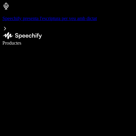
Speechify presenta l'escriptura per veu amb dictat
Escriu 5× més ràpid amb la veu
Productes
Més informació