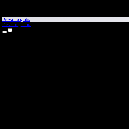
Prova-ho gratis
Descarrega'l ara
Productes
Text a veu
Aplicacions per a iPhone i iPad
Aplicació per a Android
Extensió per al Chrome
Extensió per a l'Edge
Aplicació web
Aplicació per al Mac