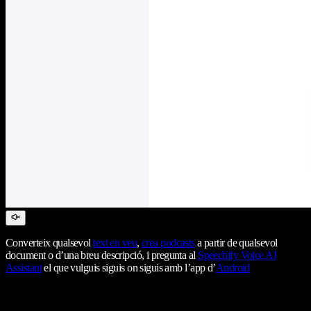
Converteix qualsevol
text en veu
,
crea podcasts
a partir de qualsevol
document o d’una breu descripció, i pregunta al
Speechify Voice AI
Assistant
el que vulguis siguis on siguis amb l’app d’
Android