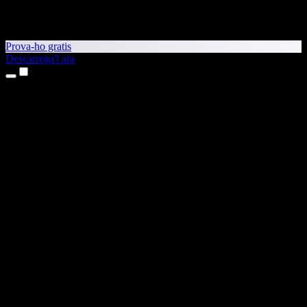
Prova-ho gratis
Descarrega'l ara
Productes
Text a veu
Aplicacions per a iPhone i iPad
Aplicació per a Android
Extensió per al Chrome
Extensió per a l'Edge
Aplicació web
Aplicació per al Mac