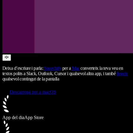
Deixa d’escriure i parla:
Speechify
per a
Mac
converteix la teva veu en
textos polits a Slack, Outlook, Cursor i qualsevol altra app, i també
llegeix
qualsevol contingut de la pantalla
Descarrega per a macOS
App del dia
App Store