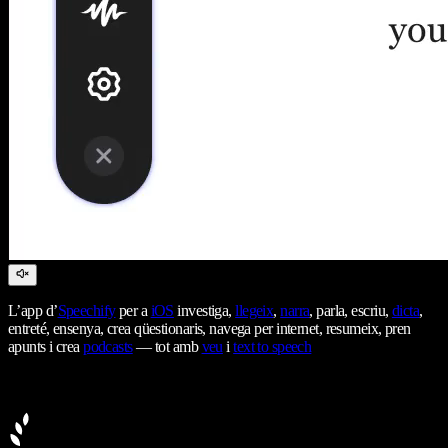
L’app d’
Speechify
per a
iOS
investiga,
llegeix
,
narra
, parla, escriu,
dicta
,
entreté, ensenya, crea qüestionaris, navega per internet, resumeix, pren
apunts i crea
podcasts
— tot amb
veu
i
text to speech