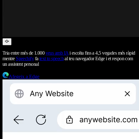
Tria entre més de 1.000
veus amb IA
i escolta fins a 4,5 vegades més ràpid
mentre
Speechify
fa
text to speech
al teu navegador Edge i et respon com
un assistent personal
Afegeix a Edge