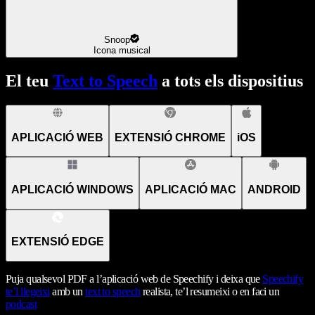
Snoop
Icona musical
El teu
Text to Speech
a tots els dispositius
APLICACIÓ WEB
EXTENSIÓ CHROME
iOS
APLICACIÓ WINDOWS
APLICACIÓ MAC
ANDROID
EXTENSIÓ EDGE
Puja qualsevol PDF a l’aplicació web de Speechify i deixa que
Speechify
te’l llegeixi
amb un
text to speech
realista, te’l resumeixi o en faci un
podcast