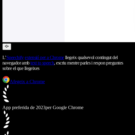
L’
Speechify
extensió per a Chrome
llegeix qualsevol contingut del
navegador amb
text to speech
, escriu mentre parles i respon preguntes
sobre el que llegeixes
Afegeix a Chrome
App preferida de 2023
per Google Chrome