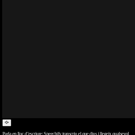
Parla en lloc d’escriure: Speechify transcriu el que dius i llegeix qualsevol