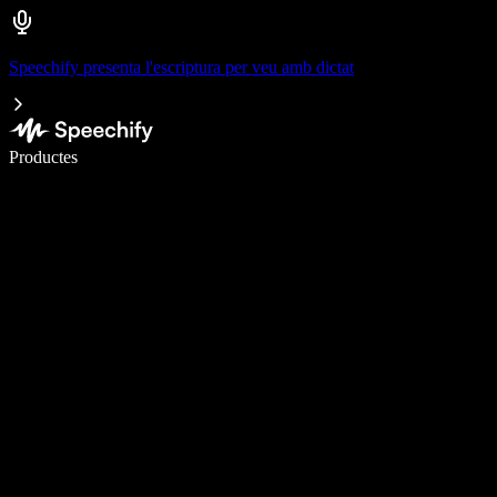
Speechify presenta l'escriptura per veu amb dictat
Escriu 5× més ràpid amb la veu
Productes
Més informació