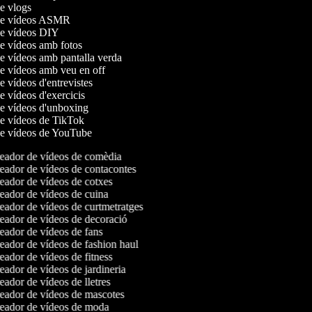
de vlogs
 de vídeos ASMR
 de vídeos DIY
de vídeos amb fotos
de vídeos amb pantalla verda
de vídeos amb veu en off
de vídeos d'entrevistes
de vídeos d'exercicis
de vídeos d'unboxing
de vídeos de TikTok
 de vídeos de YouTube
ador de vídeos de comèdia
ador de vídeos de contacontes
ador de vídeos de cotxes
ador de vídeos de cuina
ador de vídeos de curtmetratges
ador de vídeos de decoració
ador de vídeos de fans
ador de vídeos de fashion haul
ador de vídeos de fitness
ador de vídeos de jardineria
ador de vídeos de lletres
ador de vídeos de mascotes
ador de vídeos de moda