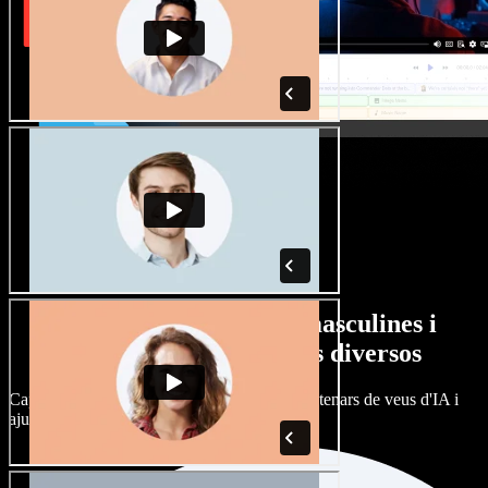
Gran varietat de veus masculines i
femenines amb accents diversos
Cap projecte ha de sonar igual. Tria entre centenars de veus d'IA i
ajusta'n l’accent.