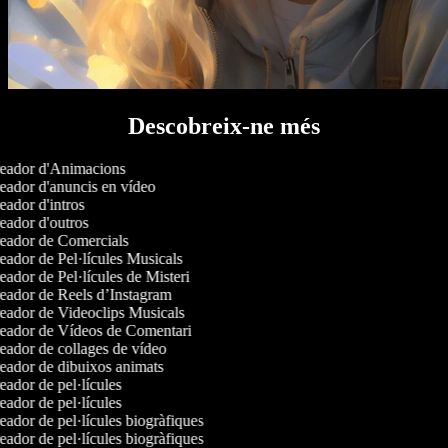
Descobreix-ne més
ador d'Animacions
ador d'anuncis en vídeo
ador d'intros
ador d'outros
ador de Comercials
ador de Pel·lícules Musicals
ador de Pel·lícules de Misteri
ador de Reels d’Instagram
ador de Videoclips Musicals
ador de Vídeos de Comentari
ador de collages de vídeo
ador de dibuixos animats
ador de pel·lícules
ador de pel·lícules
ador de pel·lícules biogràfiques
ador de pel·lícules biogràfiques