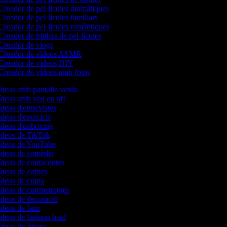
reador de pel·lícules dramàtiques
reador de pel·lícules familiars
reador de pel·lícules romàntiques
reador de tràilers de pel·lícules
reador de vlogs
Creador de vídeos ASMR
Creador de vídeos DIY
reador de vídeos amb fotos
vídeos amb pantalla verda
vídeos amb veu en off
ídeos d'entrevistes
ídeos d'exercicis
vídeos d'unboxing
vídeos de TikTok
vídeos de YouTube
vídeos de comèdia
vídeos de contacontes
vídeos de cotxes
vídeos de cuina
ídeos de curtmetratges
vídeos de decoració
vídeos de fans
ídeos de fashion haul
ídeos de fitness