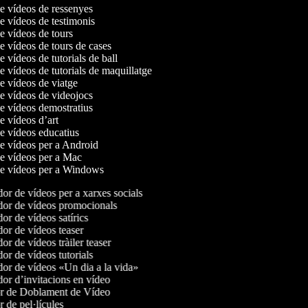
de vídeos de ressenyes
de vídeos de testimonis
de vídeos de tours
de vídeos de tours de cases
de vídeos de tutorials de ball
de vídeos de tutorials de maquillatge
de vídeos de viatge
de vídeos de videojocs
de vídeos demostratius
de vídeos d’art
de vídeos educatius
de vídeos per a Android
de vídeos per a Mac
 de vídeos per a Windows
r de vídeos per a xarxes socials
or de vídeos promocionals
r de vídeos satírics
r de vídeos teaser
r de vídeos tràiler teaser
r de vídeos tutorials
r de vídeos «Un dia a la vida»
r d’invitacions en vídeo
r de Doblament de Vídeo
 de pel·lícules