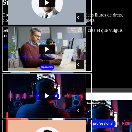
Studio.
Crea dobl. de veu, afegeix imatges, àudio, vídeos lliures de drets,
clona veus i munta projectes multimèdia complets.
Sense corba d’aprenentatge, tot al navegador: crea el que vulguis
sense els límits de sempre.
Obre l'Studio