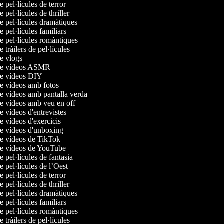
e pel·lícules de terror
e pel·lícules de thriller
de pel·lícules dramàtiques
de pel·lícules familiars
de pel·lícules romàntiques
e tràilers de pel·lícules
de vlogs
 de vídeos ASMR
 de vídeos DIY
de vídeos amb fotos
de vídeos amb pantalla verda
de vídeos amb veu en off
de vídeos d'entrevistes
de vídeos d'exercicis
de vídeos d'unboxing
de vídeos de TikTok
 de vídeos de YouTube
de pel·lícules de fantasia
de pel·lícules de l’Oest
e pel·lícules de terror
e pel·lícules de thriller
de pel·lícules dramàtiques
de pel·lícules familiars
de pel·lícules romàntiques
e tràilers de pel·lícules