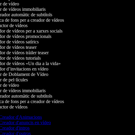
 de vídeo
 de vídeos immobiliaris
dor automàtic de subtítols
 de fons per a creador de vídeos
tor de vídeos
r de vídeos per a xarxes socials
or de vídeos promocionals
r de vídeos satírics
r de vídeos teaser
r de vídeos tràiler teaser
r de vídeos tutorials
r de vídeos «Un dia a la vida»
r d’invitacions en vídeo
r de Doblament de Vídeo
 de pel·lícules
 de vídeo
 de vídeos immobiliaris
dor automàtic de subtítols
 de fons per a creador de vídeos
tor de vídeos
Creador d'Animacions
reador d'anuncis en vídeo
reador d'intros
reador d'outros