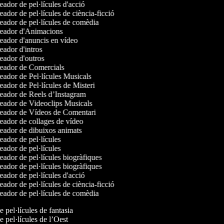
ador de pel·lícules d'acció
ador de pel·lícules de ciència-ficció
ador de pel·lícules de comèdia
ador d'Animacions
ador d'anuncis en vídeo
ador d'intros
ador d'outros
ador de Comercials
ador de Pel·lícules Musicals
ador de Pel·lícules de Misteri
ador de Reels d’Instagram
ador de Videoclips Musicals
ador de Vídeos de Comentari
ador de collages de vídeo
ador de dibuixos animats
ador de pel·lícules
ador de pel·lícules
ador de pel·lícules biogràfiques
ador de pel·lícules biogràfiques
ador de pel·lícules d'acció
ador de pel·lícules de ciència-ficció
ador de pel·lícules de comèdia
de pel·lícules de fantasia
de pel·lícules de l’Oest