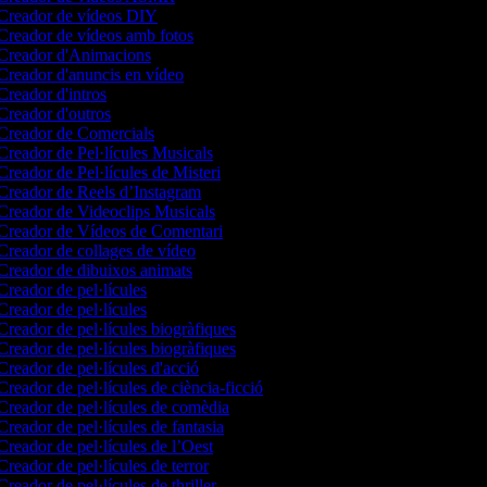
Creador de vídeos DIY
reador de vídeos amb fotos
Creador d'Animacions
reador d'anuncis en vídeo
reador d'intros
reador d'outros
reador de Comercials
reador de Pel·lícules Musicals
reador de Pel·lícules de Misteri
reador de Reels d’Instagram
reador de Videoclips Musicals
Creador de Vídeos de Comentari
reador de collages de vídeo
reador de dibuixos animats
reador de pel·lícules
reador de pel·lícules
reador de pel·lícules biogràfiques
reador de pel·lícules biogràfiques
reador de pel·lícules d'acció
reador de pel·lícules de ciència-ficció
reador de pel·lícules de comèdia
reador de pel·lícules de fantasia
reador de pel·lícules de l’Oest
reador de pel·lícules de terror
reador de pel·lícules de thriller