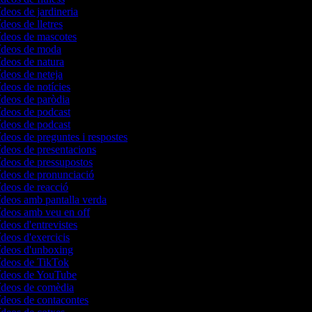
ídeos de jardineria
ídeos de lletres
vídeos de mascotes
vídeos de moda
vídeos de natura
ídeos de neteja
ídeos de notícies
vídeos de paròdia
vídeos de podcast
vídeos de podcast
ídeos de preguntes i respostes
vídeos de presentacions
vídeos de pressupostos
vídeos de pronunciació
ídeos de reacció
vídeos amb pantalla verda
vídeos amb veu en off
ídeos d'entrevistes
ídeos d'exercicis
vídeos d'unboxing
vídeos de TikTok
vídeos de YouTube
vídeos de comèdia
vídeos de contacontes