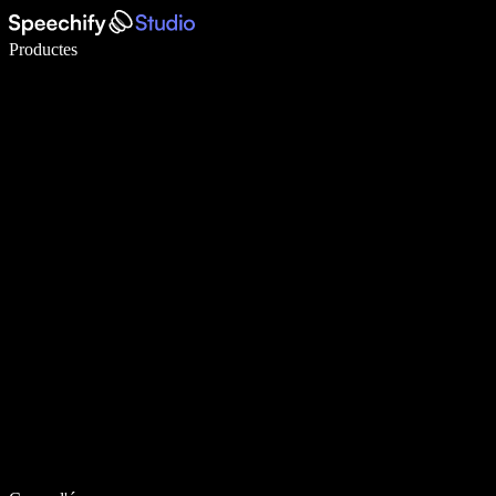
Escriu 5× més ràpid amb la veu
Productes
Més informació