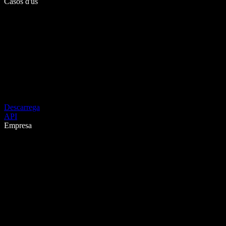
Casos d'ús
Descarrega
API
Empresa