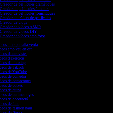
Creador de pel·lícules dramàtiques
Creador de pel·lícules familiars
Creador de pel·lícules romàntiques
Creador de tràilers de pel·lícules
Creador de vlogs
Creador de vídeos ASMR
Creador de vídeos DIY
Creador de vídeos amb fotos
ídeos amb pantalla verda
ídeos amb veu en off
deos d'entrevistes
ídeos d'exercicis
ídeos d'unboxing
ídeos de TikTok
vídeos de YouTube
ídeos de comèdia
ídeos de contacontes
ídeos de cotxes
ídeos de cuina
ídeos de curtmetratges
ídeos de decoració
ídeos de fans
ídeos de fashion haul
ídeos de fitness