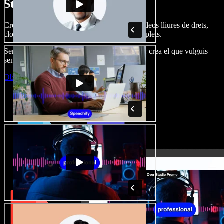
Studio.
Crea dobl. de veu, afegeix imatges, àudio, vídeos lliures de drets,
clona veus i munta projectes multimèdia complets.
Sense corba d’aprenentatge, tot al navegador: crea el que vulguis
sense els límits de sempre.
Obre l'Studio