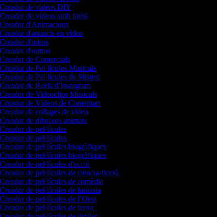
Creador de vídeos DIY
Creador de vídeos amb fotos
Creador d'Animacions
Creador d'anuncis en vídeo
Creador d'intros
Creador d'outros
Creador de Comercials
Creador de Pel·lícules Musicals
Creador de Pel·lícules de Misteri
Creador de Reels d’Instagram
Creador de Videoclips Musicals
Creador de Vídeos de Comentari
Creador de collages de vídeo
Creador de dibuixos animats
Creador de pel·lícules
Creador de pel·lícules
Creador de pel·lícules biogràfiques
Creador de pel·lícules biogràfiques
Creador de pel·lícules d'acció
Creador de pel·lícules de ciència-ficció
Creador de pel·lícules de comèdia
Creador de pel·lícules de fantasia
Creador de pel·lícules de l’Oest
Creador de pel·lícules de terror
Creador de pel·lícules de thriller