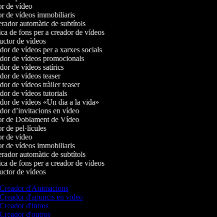
r de vídeo
r de vídeos immobiliaris
ador automàtic de subtítols
a de fons per a creador de vídeos
ctor de vídeos
or de vídeos per a xarxes socials
or de vídeos promocionals
or de vídeos satírics
or de vídeos teaser
or de vídeos tràiler teaser
or de vídeos tutorials
or de vídeos «Un dia a la vida»
or d’invitacions en vídeo
r de Doblament de Vídeo
 de pel·lícules
r de vídeo
r de vídeos immobiliaris
ador automàtic de subtítols
a de fons per a creador de vídeos
ctor de vídeos
Creador d'Animacions
Creador d'anuncis en vídeo
Creador d'intros
Creador d'outros