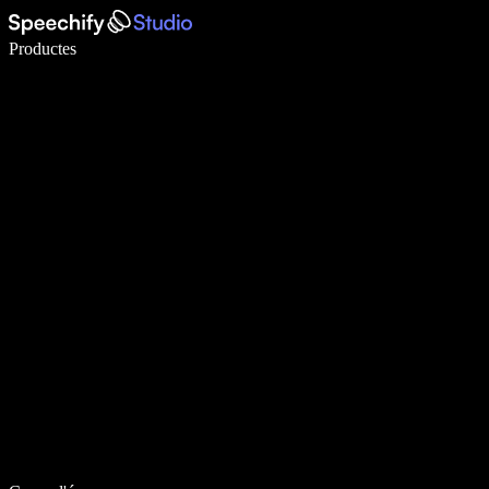
Escriu 5× més ràpid amb la veu
Productes
Més informació