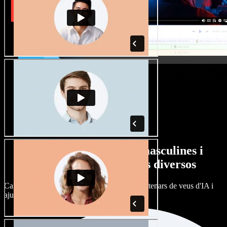
Gran varietat de veus masculines i
femenines amb accents diversos
Cap projecte ha de sonar igual. Tria entre centenars de veus d'IA i
ajusta'n l’accent.