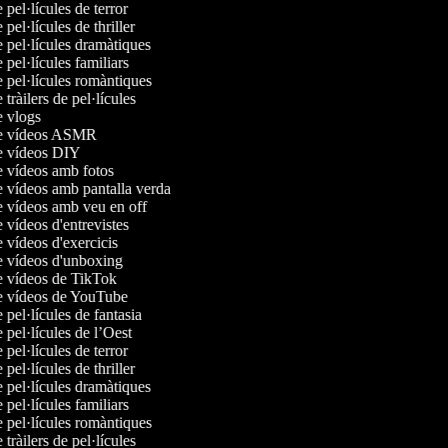
e pel·lícules de terror
 pel·lícules de thriller
e pel·lícules dramàtiques
e pel·lícules familiars
e pel·lícules romàntiques
e tràilers de pel·lícules
de vlogs
de vídeos ASMR
de vídeos DIY
de vídeos amb fotos
e vídeos amb pantalla verda
de vídeos amb veu en off
e vídeos d'entrevistes
e vídeos d'exercicis
de vídeos d'unboxing
de vídeos de TikTok
de vídeos de YouTube
e pel·lícules de fantasia
e pel·lícules de l’Oest
e pel·lícules de terror
 pel·lícules de thriller
e pel·lícules dramàtiques
e pel·lícules familiars
e pel·lícules romàntiques
e tràilers de pel·lícules