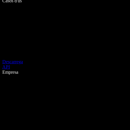
Casos d'ús
Descarrega
API
Empresa