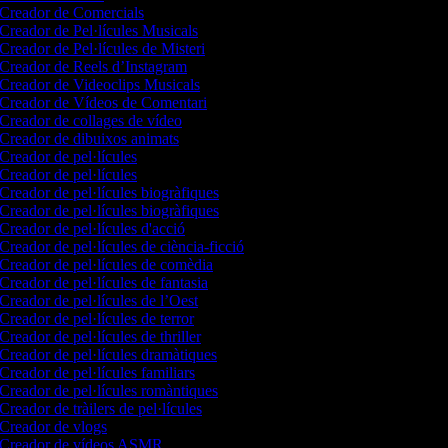
Creador de Comercials
Creador de Pel·lícules Musicals
Creador de Pel·lícules de Misteri
Creador de Reels d’Instagram
Creador de Videoclips Musicals
Creador de Vídeos de Comentari
Creador de collages de vídeo
Creador de dibuixos animats
Creador de pel·lícules
Creador de pel·lícules
Creador de pel·lícules biogràfiques
Creador de pel·lícules biogràfiques
Creador de pel·lícules d'acció
Creador de pel·lícules de ciència-ficció
Creador de pel·lícules de comèdia
Creador de pel·lícules de fantasia
Creador de pel·lícules de l’Oest
Creador de pel·lícules de terror
Creador de pel·lícules de thriller
Creador de pel·lícules dramàtiques
Creador de pel·lícules familiars
Creador de pel·lícules romàntiques
Creador de tràilers de pel·lícules
Creador de vlogs
Creador de vídeos ASMR