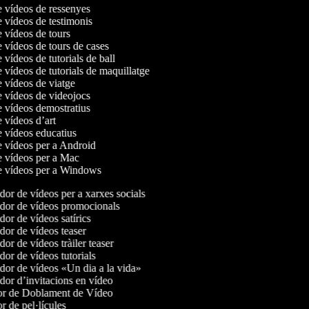
e vídeos de ressenyes
e vídeos de testimonis
e vídeos de tours
e vídeos de tours de cases
e vídeos de tutorials de ball
e vídeos de tutorials de maquillatge
e vídeos de viatge
e vídeos de videojocs
e vídeos demostratius
e vídeos d’art
e vídeos educatius
de vídeos per a Android
de vídeos per a Mac
de vídeos per a Windows
or de vídeos per a xarxes socials
or de vídeos promocionals
or de vídeos satírics
or de vídeos teaser
or de vídeos tràiler teaser
or de vídeos tutorials
or de vídeos «Un dia a la vida»
or d’invitacions en vídeo
r de Doblament de Vídeo
 de pel·lícules