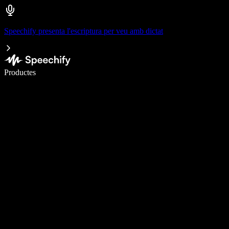
Speechify presenta l'escriptura per veu amb dictat
Escriu 5× més ràpid amb la veu
Productes
Més informació