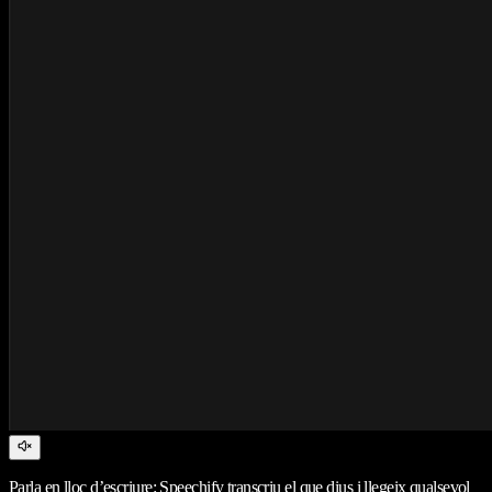
Parla en lloc d’escriure: Speechify transcriu el que dius i llegeix qualsevol