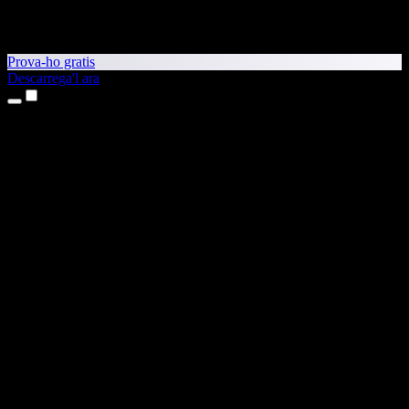
Prova-ho gratis
Descarrega'l ara
Productes
Text a veu
Aplicacions per a iPhone i iPad
Aplicació per a Android
Extensió per al Chrome
Extensió per a l'Edge
Aplicació web
Aplicació per al Mac