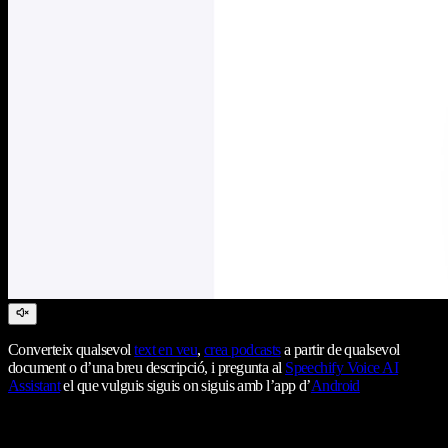
Converteix qualsevol
text en veu
,
crea podcasts
a partir de qualsevol
document o d’una breu descripció, i pregunta al
Speechify Voice AI
Assistant
el que vulguis siguis on siguis amb l’app d’
Android