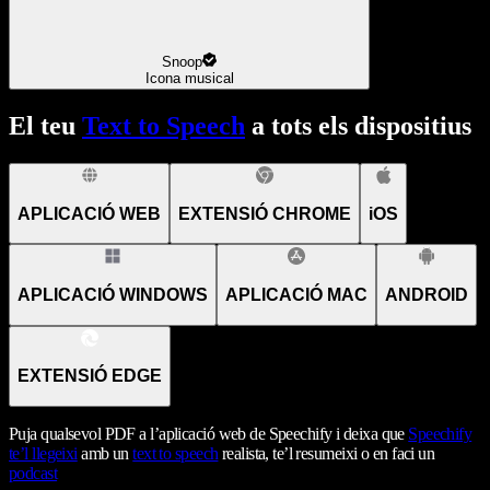
Snoop
Icona musical
El teu
Text to Speech
a tots els dispositius
APLICACIÓ WEB
EXTENSIÓ CHROME
iOS
APLICACIÓ WINDOWS
APLICACIÓ MAC
ANDROID
EXTENSIÓ EDGE
Puja qualsevol PDF a l’aplicació web de Speechify i deixa que
Speechify
te’l llegeixi
amb un
text to speech
realista, te’l resumeixi o en faci un
podcast