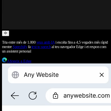
Tria entre més de 1.000
veus amb IA
i escolta fins a 4,5 vegades més ràpid
mentre
Speechify
fa
text to speech
al teu navegador Edge i et respon com
un assistent personal
Afegeix a Edge