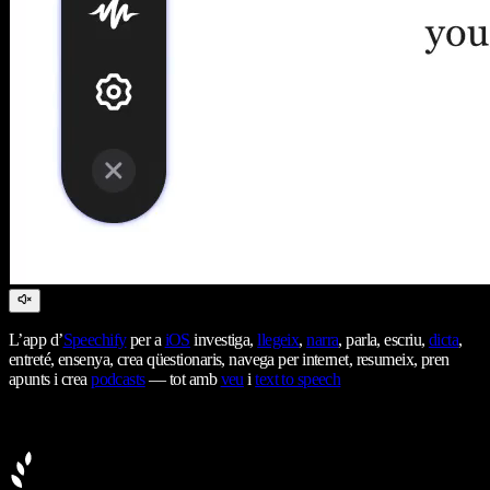
L’app d’
Speechify
per a
iOS
investiga,
llegeix
,
narra
, parla, escriu,
dicta
,
entreté, ensenya, crea qüestionaris, navega per internet, resumeix, pren
apunts i crea
podcasts
— tot amb
veu
i
text to speech