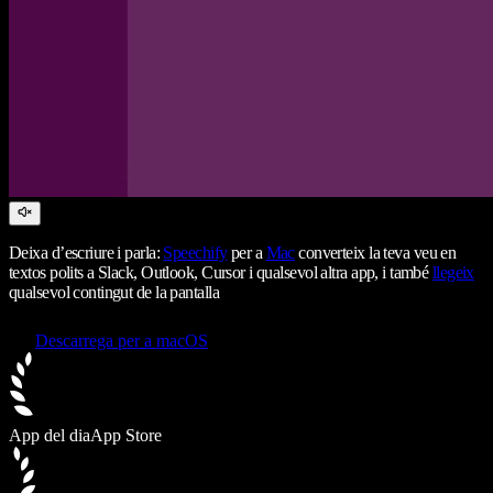
Deixa d’escriure i parla:
Speechify
per a
Mac
converteix la teva veu en
textos polits a Slack, Outlook, Cursor i qualsevol altra app, i també
llegeix
qualsevol contingut de la pantalla
Descarrega per a macOS
App del dia
App Store