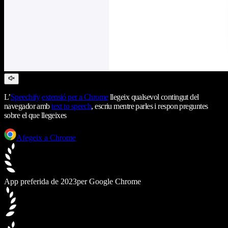
L’
Speechify
extensió per a Chrome
llegeix qualsevol contingut del
navegador amb
text to speech
, escriu mentre parles i respon preguntes
sobre el que llegeixes
Afegeix a Chrome
App preferida de 2023
per Google Chrome