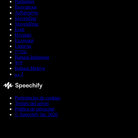
Português
Български
ქართული
Slovenčina
Slovenščina
Eesti
Hrvatski
Ελληνικά
Lietuvių
עברית
Bahasa Indonesia
বাংলা
Bahasa Melayu
اردو
Preferències de cookies
Termes del servei
Política de privacitat
© Speechify Inc 2026