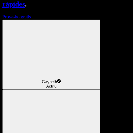
ràpides
.
Prova-ho gratis
Gwyneth
Actriu