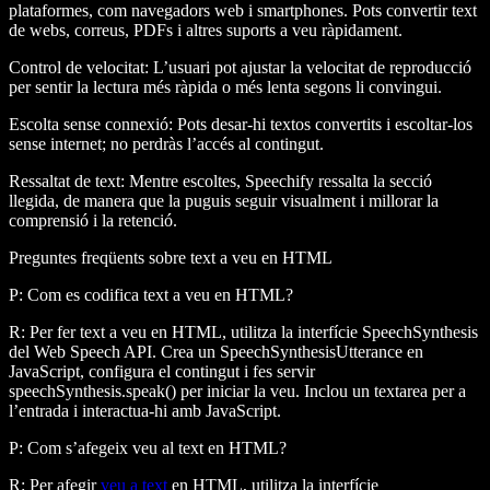
plataformes, com navegadors web i smartphones. Pots convertir text
de webs, correus, PDFs i altres suports a veu ràpidament.
Control de velocitat
: L’usuari pot ajustar la velocitat de reproducció
per sentir la lectura més ràpida o més lenta segons li convingui.
Escolta sense connexió
: Pots desar-hi textos convertits i escoltar-los
sense internet; no perdràs l’accés al contingut.
Ressaltat de text
: Mentre escoltes, Speechify ressalta la secció
llegida, de manera que la puguis seguir visualment i millorar la
comprensió i la retenció.
Preguntes freqüents sobre text a veu en HTML
P: Com es codifica text a veu en HTML?
R: Per fer text a veu en HTML, utilitza la interfície
SpeechSynthesis
del Web Speech API. Crea un
SpeechSynthesisUtterance
en
JavaScript, configura el contingut i fes servir
speechSynthesis.speak()
per iniciar la veu. Inclou un
textarea
per a
l’entrada i interactua-hi amb JavaScript.
P: Com s’afegeix veu al text en HTML?
R: Per afegir
veu a text
en HTML, utilitza la interfície