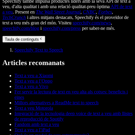
Speechify també impulsa productes líders amb la seva API de text a
veu, d'alta qualitat i amb una relació qualitat-preu òptima
API de text
a veu
. Present en
The Wall Street Journal
,
CNBC
,
Forbes
,
TechCrunch
i altres mitjans destacats, Speechify és el proveïdor de
text a veu més gran del món. Visiteu
speechify.com/news
,
speechify.com/blog
i
speechify.com/press
per saber-ne més.
Taula de continguts
Speechify Text to Speech
Articles recomanats
Text a veu a Xiaomi
Text a veu a l’Oppo
Text a veu a Vivo
Fer servir la lectura de text en veu alta als cotxes: beneficis i
eines
Millors alternatives a ReadMe text to speech
Text a veu Motorola
Integració de la tecnologia deep voice de text a veu amb llistes
de reproducció de Spotify
Fandom amb text a veu
Text a veu a l’iPad