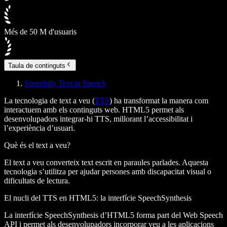
Més de 50 M d'usuaris
Taula de continguts
Speechify Text to Speech
La tecnologia de text a veu (
TTS
) ha transformat la manera com
interactuem amb els continguts web. HTML5 permet als
desenvolupadors integrar-hi TTS, millorant l’accessibilitat i
l’experiència d’usuari.
Què és el text a veu?
El text a veu converteix text escrit en paraules parlades. Aquesta
tecnologia s’utilitza per ajudar persones amb discapacitat visual o
dificultats de lectura.
El nucli del TTS en HTML5: la interfície SpeechSynthesis
La interfície SpeechSynthesis d’HTML5 forma part del Web Speech
API i permet als desenvolupadors incorporar veu a les aplicacions