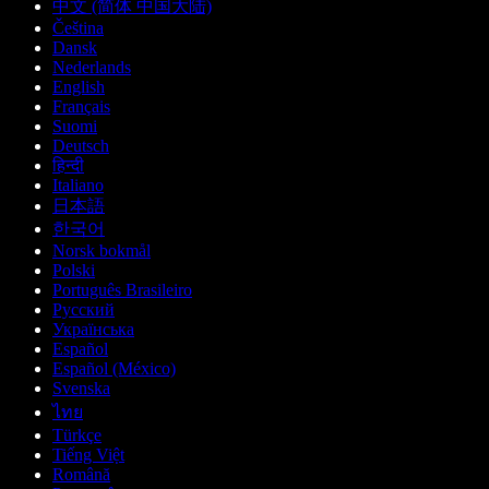
中文 (简体 中国大陆)
Čeština
Dansk
Nederlands
English
Français
Suomi
Deutsch
हिन्दी
Italiano
日本語
한국어
Norsk bokmål
Polski
Português Brasileiro
Русский
Українська
Español
Español (México)
Svenska
ไทย
Türkçe
Tiếng Việt
Română