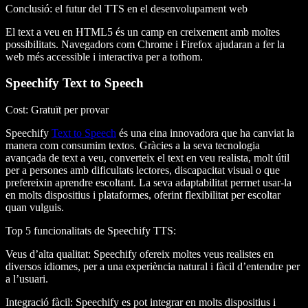
Conclusió: el futur del TTS en el desenvolupament web
El text a veu en HTML5 és un camp en creixement amb moltes
possibilitats. Navegadors com Chrome i Firefox ajudaran a fer la
web més accessible i interactiva per a tothom.
Speechify Text to Speech
Cost
: Gratuït per provar
Speechify
Text to Speech
és una eina innovadora que ha canviat la
manera com consumim textos. Gràcies a la seva tecnologia
avançada de text a veu, converteix el text en veu realista, molt útil
per a persones amb dificultats lectores, discapacitat visual o que
prefereixin aprendre escoltant. La seva adaptabilitat permet usar-la
en molts dispositius i plataformes, oferint flexibilitat per escoltar
quan vulguis.
Top 5 funcionalitats de Speechify TTS
:
Veus d’alta qualitat
: Speechify ofereix moltes veus realistes en
diversos idiomes, per a una experiència natural i fàcil d’entendre per
a l’usuari.
Integració fàcil
: Speechify es pot integrar en molts dispositius i