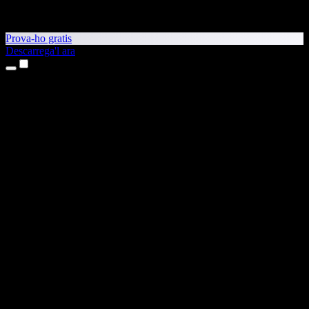
Prova-ho gratis
Descarrega'l ara
Productes
Text a veu
Aplicacions per a iPhone i iPad
Aplicació per a Android
Extensió per al Chrome
Extensió per a l'Edge
Aplicació web
Aplicació per al Mac
Aplicació per al Windows