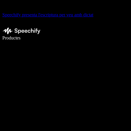
Speechify presenta l'escriptura per veu amb dictat
Escriu 5× més ràpid amb la veu
Productes
Més informació