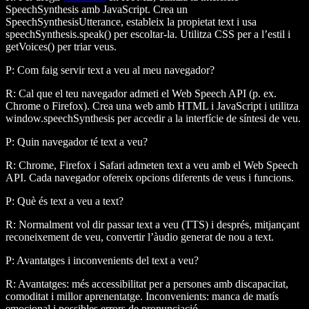
SpeechSynthesis
amb JavaScript. Crea un
SpeechSynthesisUtterance
, estableix la propietat
text
i usa
speechSynthesis.speak()
per escoltar-la. Utilitza CSS per a l’estil i
getVoices()
per triar veus.
P: Com faig servir text a veu al meu navegador?
R: Cal que el teu navegador admeti el Web Speech API (p. ex.
Chrome o Firefox). Crea una web amb HTML i JavaScript i utilitza
window.speechSynthesis
per accedir a la interfície de síntesi de veu.
P: Quin navegador té text a veu?
R: Chrome, Firefox i Safari admeten text a veu amb el Web Speech
API. Cada navegador ofereix opcions diferents de veus i funcions.
P: Què és text a veu a text?
R: Normalment vol dir passar text a veu (TTS) i després, mitjançant
reconeixement de veu, convertir l’àudio generat de nou a text.
P: Avantatges i inconvenients del text a veu?
R: Avantatges: més accessibilitat per a persones amb discapacitat,
comoditat i millor aprenentatge. Inconvenients: manca de matís
emocional i possibles errors de pronunciació.