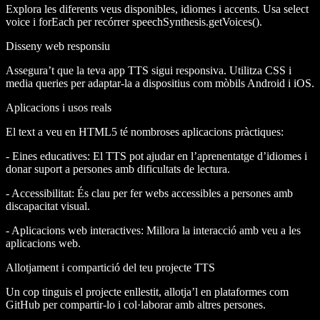
Explora les diferents veus disponibles, idiomes i accents. Usa
select
voice
i
forEach
per recórrer
speechSynthesis.getVoices()
.
Disseny web responsiu
Assegura’t que la teva app TTS sigui responsiva. Utilitza CSS i
media queries per adaptar-la a dispositius com mòbils Android i iOS.
Aplicacions i usos reals
El text a veu en HTML5 té nombroses aplicacions pràctiques:
-
Eines educatives:
El TTS pot ajudar en l’aprenentatge d’idiomes i
donar suport a persones amb dificultats de lectura.
-
Accessibilitat:
És clau per fer webs accessibles a persones amb
discapacitat visual.
-
Aplicacions web interactives:
Millora la interacció amb veu a les
aplicacions web.
Allotjament i compartició del teu projecte TTS
Un cop tinguis el projecte enllestit, allotja’l en plataformes com
GitHub per compartir-lo i col·laborar amb altres persones.