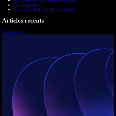
Què és un model de veu autoregressiu?
On és Speechify?
Com convertir el xat GPT-3 en àudio
Articles recents
Veure-ho tot