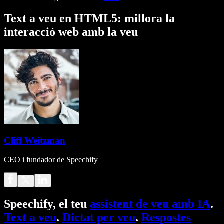
Text a veu en HTML5: millora la
interacció web amb la veu
Cliff Weitzman
CEO i fundador de Speechify
Speechify, el teu
assistent de veu amb IA
.
Text a veu
.
Dictat per veu
.
Respostes