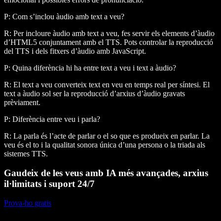
P: Com s’inclou àudio amb text a veu?
R: Per incloure àudio amb text a veu, fes servir els elements d’àudio
d’HTML5 conjuntament amb el TTS. Pots controlar la reproducció
del TTS i dels fitxers d’àudio amb JavaScript.
P: Quina diferència hi ha entre text a veu i text a àudio?
R: El text a veu converteix text en veu en temps real per síntesi. El
text a àudio sol ser la reproducció d’arxius d’àudio gravats
prèviament.
P: Diferència entre veu i parla?
R: La parla és l’acte de parlar o el so que es produeix en parlar. La
veu és el to i la qualitat sonora única d’una persona o la triada als
sistemes TTS.
Gaudeix de les veus amb IA més avançades, arxius
il·limitats i suport 24/7
Prova-ho gratis