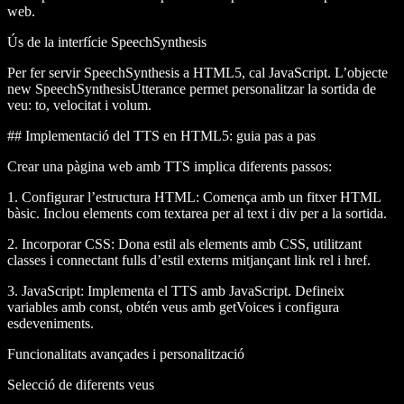
web.
Ús de la interfície SpeechSynthesis
Per fer servir SpeechSynthesis a HTML5, cal JavaScript. L’objecte
new SpeechSynthesisUtterance
permet personalitzar la sortida de
veu: to, velocitat i volum.
## Implementació del TTS en HTML5: guia pas a pas
Crear una pàgina web amb TTS implica diferents passos:
1.
Configurar l’estructura HTML:
Comença amb un fitxer HTML
bàsic. Inclou elements com
textarea
per al text i
div
per a la sortida.
2.
Incorporar CSS:
Dona estil als elements amb CSS, utilitzant
classes i connectant fulls d’estil externs mitjançant
link rel
i
href
.
3.
JavaScript:
Implementa el TTS amb JavaScript. Defineix
variables amb
const
, obtén veus amb
getVoices
i configura
esdeveniments.
Funcionalitats avançades i personalització
Selecció de diferents veus