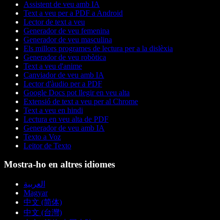
Assistent de veu amb IA
Text a veu per a PDF a Android
Lector de text a veu
Generador de veu femenina
Generador de veu masculina
Els millors programes de lectura per a la dislèxia
Generador de veu robòtica
Text a veu d'anime
Canviador de veu amb IA
Lector d'àudio per a PDF
Google Docs pot llegir en veu alta
Extensió de text a veu per al Chrome
Text a veu en hindi
Lectura en veu alta de PDF
Generador de veu amb IA
Texto a Voz
Leitor de Texto
Mostra-ho en altres idiomes
العربية
Magyar
中文 (简体)
中文 (台灣)