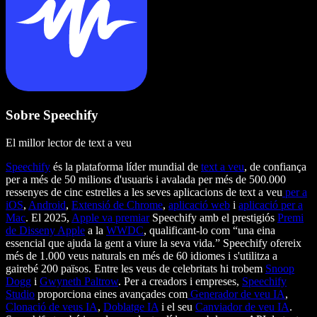
Sobre Speechify
El millor lector de text a veu
Speechify
és la plataforma líder mundial de
text a veu
, de confiança
per a més de 50 milions d'usuaris i avalada per més de 500.000
ressenyes de cinc estrelles a les seves aplicacions de text a veu
per a
iOS
,
Android
,
Extensió de Chrome
,
aplicació web
i
aplicació per a
Mac
. El 2025,
Apple va premiar
Speechify amb el prestigiós
Premi
de Disseny Apple
a la
WWDC
, qualificant-lo com “una eina
essencial que ajuda la gent a viure la seva vida.” Speechify ofereix
més de 1.000 veus naturals en més de 60 idiomes i s'utilitza a
gairebé 200 països. Entre les veus de celebritats hi trobem
Snoop
Dogg
i
Gwyneth Paltrow
. Per a creadors i empreses,
Speechify
Studio
proporciona eines avançades com
Generador de veu IA
,
Clonació de veus IA
,
Doblatge IA
i el seu
Canviador de veu IA
.