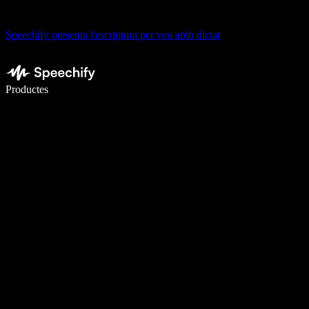
Speechify presenta l'escriptura per veu amb dictat
Escriu 5× més ràpid amb la veu
Productes
Més informació