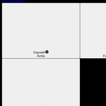
Prova-ho gratis
Gwyneth
Actriu
F