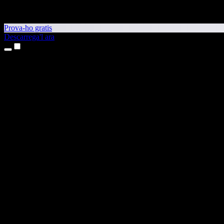
Prova-ho gratis
Descarrega'l ara
Productes
Text a veu
Aplicacions per a iPhone i iPad
Aplicació per a Android
Extensió per al Chrome
Extensió per a l'Edge
Aplicació web
Aplicació per al Mac
Aplicació per al Windows