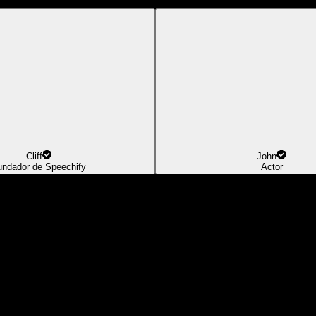
Cliff
John
undador de Speechify
Actor