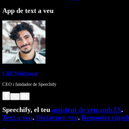
App de text a veu
Cliff Weitzman
CEO i fundador de Speechify
Speechify, el teu
assistent de veu amb IA
.
Text a veu
.
Dictat per veu
.
Respostes ràpid