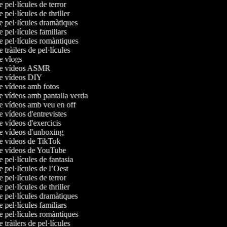
e pel·lícules de terror
e pel·lícules de thriller
de pel·lícules dramàtiques
e pel·lícules familiars
de pel·lícules romàntiques
e tràilers de pel·lícules
de vlogs
 de vídeos ASMR
de vídeos DIY
de vídeos amb fotos
de vídeos amb pantalla verda
de vídeos amb veu en off
e vídeos d'entrevistes
de vídeos d'exercicis
de vídeos d'unboxing
de vídeos de TikTok
de vídeos de YouTube
e pel·lícules de fantasia
e pel·lícules de l’Oest
e pel·lícules de terror
e pel·lícules de thriller
de pel·lícules dramàtiques
e pel·lícules familiars
de pel·lícules romàntiques
e tràilers de pel·lícules