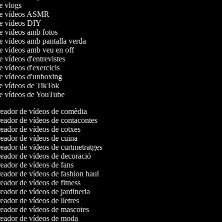
de vlogs
 de vídeos ASMR
de vídeos DIY
de vídeos amb fotos
de vídeos amb pantalla verda
de vídeos amb veu en off
e vídeos d'entrevistes
de vídeos d'exercicis
de vídeos d'unboxing
de vídeos de TikTok
de vídeos de YouTube
eador de vídeos de comèdia
ador de vídeos de contacontes
ador de vídeos de cotxes
ador de vídeos de cuina
ador de vídeos de curtmetratges
ador de vídeos de decoració
ador de vídeos de fans
ador de vídeos de fashion haul
ador de vídeos de fitness
ador de vídeos de jardineria
ador de vídeos de lletres
eador de vídeos de mascotes
eador de vídeos de moda