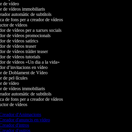
r de vídeo
r de vídeos immobiliaris
ador automàtic de subtítols
a de fons per a creador de vídeos
ctor de vídeos
r de vídeos per a xarxes socials
or de vídeos promocionals
r de vídeos satírics
or de vídeos teaser
r de vídeos tràiler teaser
r de vídeos tutorials
or de vídeos «Un dia a la vida»
or d’invitacions en vídeo
r de Doblament de Vídeo
 de pel·lícules
r de vídeo
r de vídeos immobiliaris
ador automàtic de subtítols
a de fons per a creador de vídeos
ctor de vídeos
Creador d'Animacions
Creador d'anuncis en vídeo
Creador d'intros
Creador d'outros