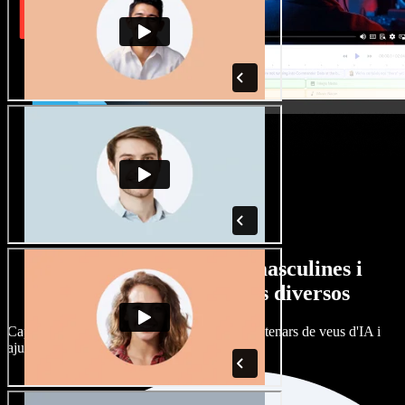
Gran varietat de veus masculines i
femenines amb accents diversos
Cap projecte ha de sonar igual. Tria entre centenars de veus d'IA i
ajusta'n l’accent.