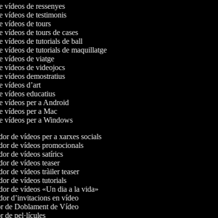
de vídeos de ressenyes
de vídeos de testimonis
de vídeos de tours
de vídeos de tours de cases
e vídeos de tutorials de ball
e vídeos de tutorials de maquillatge
de vídeos de viatge
de vídeos de videojocs
de vídeos demostratius
de vídeos d’art
de vídeos educatius
de vídeos per a Android
de vídeos per a Mac
de vídeos per a Windows
r de vídeos per a xarxes socials
or de vídeos promocionals
r de vídeos satírics
or de vídeos teaser
r de vídeos tràiler teaser
r de vídeos tutorials
or de vídeos «Un dia a la vida»
or d’invitacions en vídeo
r de Doblament de Vídeo
 de pel·lícules