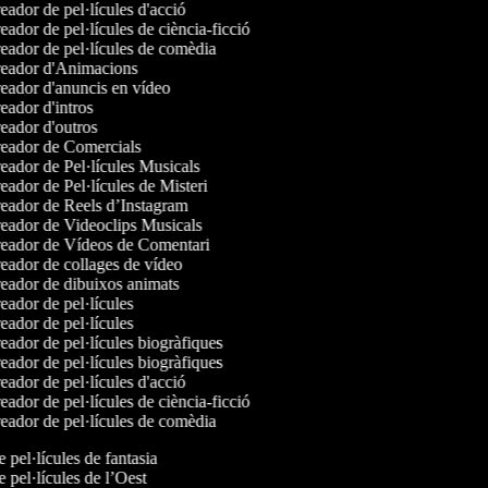
ador de pel·lícules d'acció
ador de pel·lícules de ciència-ficció
ador de pel·lícules de comèdia
eador d'Animacions
ador d'anuncis en vídeo
ador d'intros
ador d'outros
eador de Comercials
ador de Pel·lícules Musicals
ador de Pel·lícules de Misteri
eador de Reels d’Instagram
eador de Videoclips Musicals
eador de Vídeos de Comentari
ador de collages de vídeo
eador de dibuixos animats
ador de pel·lícules
ador de pel·lícules
ador de pel·lícules biogràfiques
ador de pel·lícules biogràfiques
ador de pel·lícules d'acció
ador de pel·lícules de ciència-ficció
ador de pel·lícules de comèdia
e pel·lícules de fantasia
e pel·lícules de l’Oest