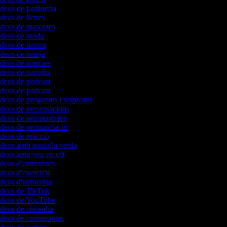
ídeos de jardineria
ídeos de lletres
vídeos de mascotes
vídeos de moda
ídeos de natura
ídeos de neteja
ídeos de notícies
ídeos de paròdia
ídeos de podcast
ídeos de podcast
ídeos de preguntes i respostes
ídeos de presentacions
ídeos de pressupostos
ídeos de pronunciació
ídeos de reacció
ídeos amb pantalla verda
ídeos amb veu en off
ídeos d'entrevistes
ídeos d'exercicis
vídeos d'unboxing
vídeos de TikTok
vídeos de YouTube
vídeos de comèdia
ídeos de contacontes