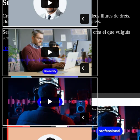
Studio.
Crea dobl. de veu, afegeix imatges, àudio, vídeos lliures de drets,
clona veus i munta projectes multimèdia complets.
Sense corba d’aprenentatge, tot al navegador: crea el que vulguis
sense els límits de sempre.
Obre l'Studio