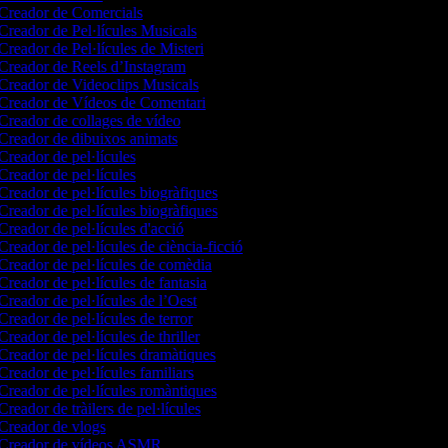
Creador de Comercials
Creador de Pel·lícules Musicals
Creador de Pel·lícules de Misteri
Creador de Reels d’Instagram
Creador de Videoclips Musicals
Creador de Vídeos de Comentari
Creador de collages de vídeo
Creador de dibuixos animats
Creador de pel·lícules
Creador de pel·lícules
Creador de pel·lícules biogràfiques
Creador de pel·lícules biogràfiques
Creador de pel·lícules d'acció
Creador de pel·lícules de ciència-ficció
Creador de pel·lícules de comèdia
Creador de pel·lícules de fantasia
Creador de pel·lícules de l’Oest
Creador de pel·lícules de terror
Creador de pel·lícules de thriller
Creador de pel·lícules dramàtiques
Creador de pel·lícules familiars
Creador de pel·lícules romàntiques
Creador de tràilers de pel·lícules
Creador de vlogs
Creador de vídeos ASMR