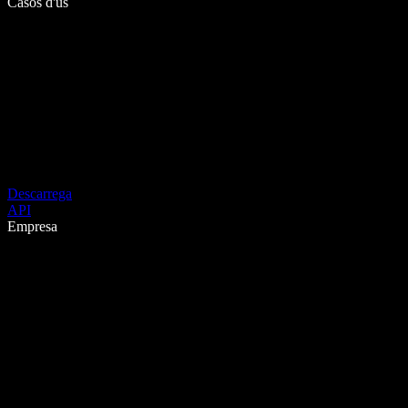
Casos d'ús
Descarrega
API
Empresa