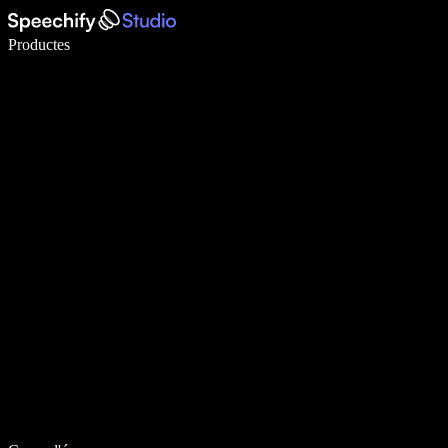
Escriu 5× més ràpid amb la veu
Productes
Més informació