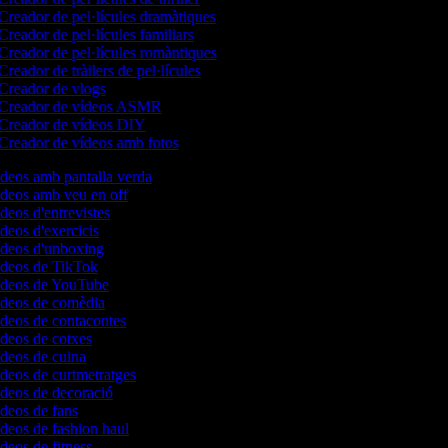
Creador de pel·lícules dramàtiques
Creador de pel·lícules familiars
Creador de pel·lícules romàntiques
Creador de tràilers de pel·lícules
Creador de vlogs
Creador de vídeos ASMR
Creador de vídeos DIY
Creador de vídeos amb fotos
ídeos amb pantalla verda
ídeos amb veu en off
ídeos d'entrevistes
ídeos d'exercicis
vídeos d'unboxing
vídeos de TikTok
vídeos de YouTube
vídeos de comèdia
ídeos de contacontes
ídeos de cotxes
ídeos de cuina
ídeos de curtmetratges
ídeos de decoració
ídeos de fans
ídeos de fashion haul
ídeos de fitness