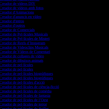
Creador de vídeos DIY
Creador de vídeos amb fotos
Creador d'Animacions
Creador d'anuncis en vídeo
Creador d'intros
Creador d'outros
Creador de Comercials
Creador de Pel·lícules Musicals
Creador de Pel·lícules de Misteri
Creador de Reels d’Instagram
Creador de Videoclips Musicals
Creador de Vídeos de Comentari
Creador de collages de vídeo
Creador de dibuixos animats
Creador de pel·lícules
Creador de pel·lícules
Creador de pel·lícules biogràfiques
Creador de pel·lícules biogràfiques
Creador de pel·lícules d'acció
Creador de pel·lícules de ciència-ficció
Creador de pel·lícules de comèdia
Creador de pel·lícules de fantasia
Creador de pel·lícules de l’Oest
Creador de pel·lícules de terror
Creador de pel·lícules de thriller