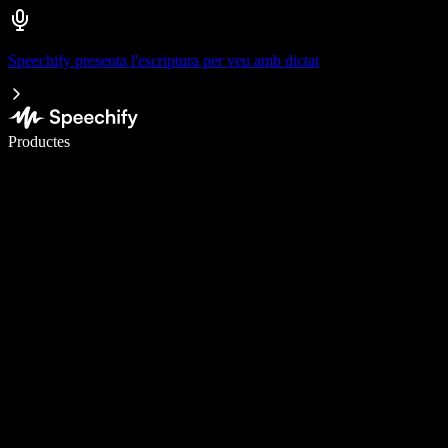
Speechify presenta l'escriptura per veu amb dictat
Escriu 5× més ràpid amb la veu
Productes
Més informació