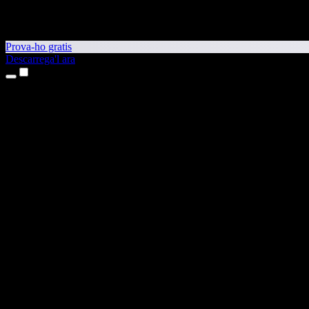
Prova-ho gratis
Descarrega'l ara
Productes
Text a veu
Aplicacions per a iPhone i iPad
Aplicació per a Android
Extensió per al Chrome
Extensió per a l'Edge
Aplicació web
Aplicació per al Mac