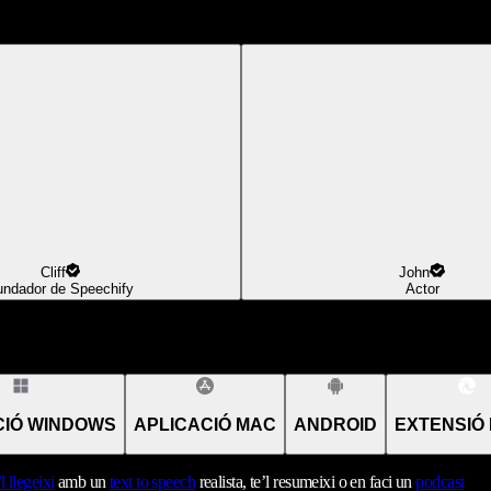
Cliff
John
undador de Speechify
Actor
CIÓ WINDOWS
APLICACIÓ MAC
ANDROID
EXTENSIÓ
’l llegeixi
amb un
text to speech
realista, te’l resumeixi o en faci un
podcast