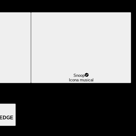
Snoop
Icona musical
 EDGE