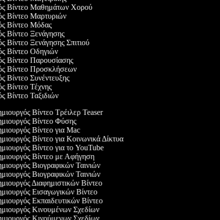
γός Βίντεο Μαθημάτων Χορού
γός Βίντεο Μαρτυριών
γός Βίντεο Μόδας
ός Βίντεο Ξενάγησης
ός Βίντεο Ξενάγησης Σπιτιού
γός Βίντεο Οδηγιών
γός Βίντεο Παρουσίασης
γός Βίντεο Προσκλήσεων
ός Βίντεο Συνέντευξης
ός Βίντεο Τέχνης
ός Βίντεο Ταξιδιών
μιουργός Βίντεο Τρέιλερ Teaser
μιουργός Βίντεο Φύσης
μιουργός Βίντεο για Mac
μιουργός Βίντεο για Κοινωνικά Δίκτυα
μιουργός Βίντεο για το YouTube
μιουργός Βίντεο με Αφήγηση
μιουργός Βιογραφικών Ταινιών
μιουργός Βιογραφικών Ταινιών
μιουργός Διαφημιστικών Βίντεο
μιουργός Εισαγωγικών Βίντεο
μιουργός Εκπαιδευτικών Βίντεο
μιουργός Κινουμένων Σχεδίων
μιουργός Κινούμενων Σχεδίων