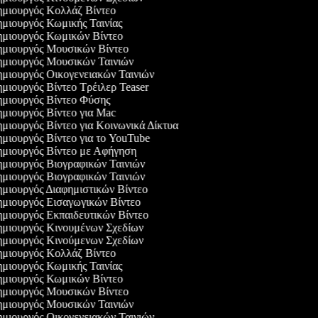
μιουργός Κολλάζ Βίντεο
μιουργός Κωμικής Ταινίας
μιουργός Κωμικών Βίντεο
μιουργός Μουσικών Βίντεο
μιουργός Μουσικών Ταινιών
μιουργός Οικογενειακών Ταινιών
μιουργός Βίντεο Τρέιλερ Teaser
μιουργός Βίντεο Φύσης
μιουργός Βίντεο για Mac
μιουργός Βίντεο για Κοινωνικά Δίκτυα
μιουργός Βίντεο για το YouTube
μιουργός Βίντεο με Αφήγηση
μιουργός Βιογραφικών Ταινιών
μιουργός Βιογραφικών Ταινιών
μιουργός Διαφημιστικών Βίντεο
μιουργός Εισαγωγικών Βίντεο
μιουργός Εκπαιδευτικών Βίντεο
μιουργός Κινουμένων Σχεδίων
μιουργός Κινούμενων Σχεδίων
μιουργός Κολλάζ Βίντεο
μιουργός Κωμικής Ταινίας
μιουργός Κωμικών Βίντεο
μιουργός Μουσικών Βίντεο
μιουργός Μουσικών Ταινιών
μιουργός Οικογενειακών Ταινιών