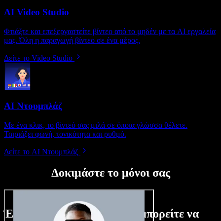
AI Video Studio
Φτιάξτε και επεξεργαστείτε βίντεο από το μηδέν με τα AI εργαλεία
μας. Όλη η παραγωγή βίντεο σε ένα μέρος.
Δείτε το Video Studio
AI Ντουμπλάζ
Με ένα κλικ, το βίντεό σας μιλά σε όποια γλώσσα θέλετε.
Ταιριάζει φωνή, τονικότητα και ρυθμό.
Δείτε το AI Ντουμπλάζ
Δοκιμάστε το μόνοι σας
Ένα μικρό δείγμα από όσα μπορείτε να