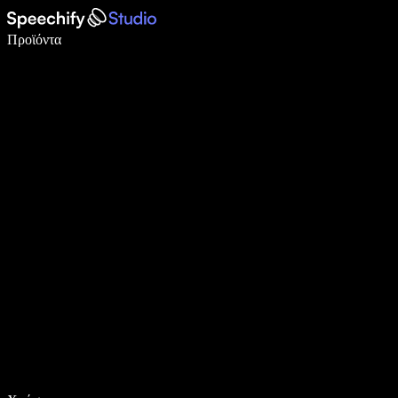
Γράψτε 5× πιο γρήγορα με φωνητική πληκτρολόγηση
Προϊόντα
Μάθετε περισσότερα