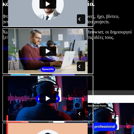
κάνετε με το Speechify Studio.
Φτιάξτε voice overs, προσθέστε δωρεάν εικόνες, ήχο, βίντεο,
αντιγραφή φωνής – ολοκληρωμένα audio/video projects.
Χωρίς καμπύλη εκμάθησης και με όλα στον browser, οι δημιουργοί
ξεπερνούν τα κλασικά όρια και δίνουν ζωή στις ιδέες τους.
Ξεκινήστε με το Studio