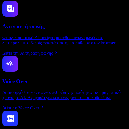
Αντιγραφή φωνής
Φτιάξτε ποιοτικά AI αντίγραφα ανθρώπινων φωνών σε
δευτερόλεπτα. Χωρίς εγκατάσταση, κατευθείαν στον browser.
Δείτε την Αντιγραφή φωνής
Voice Over
Δημιουργήστε voice overs ανθρώπινης ποιότητας σε πραγματικό
χρόνο με AI. Αφήγηση για κείμενα, βίντεο – σε κάθε στυλ.
Δείτε το Voice Over