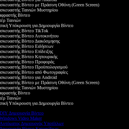
κευαστής Βίντεο με Πράσινη Οθόνη (Green Screen)
σκευαστής Ταινιών Μυστηρίου
φραστής Βίντεο
έρ Ταινιών
κή Υπόκρουση για Δημιουργία Βίντεο
κευαστής Βίντεο TikTok
κευαστής Βίντεο Αυτοκινήτου
σκευαστής Βίντεο Διακόσμησης
σκευαστής Βίντεο Ειδήσεων
κευαστής Βίντεο Επίδειξης
σκευαστής Βίντεο Κηπουρικής
σκευαστής Βίντεο Προφοράς
σκευαστής Βίντεο Προϋπολογισμού
κευαστής Βίντεο από Φωτογραφίες
κευαστής Βίντεο για Android
κευαστής Βίντεο με Πράσινη Οθόνη (Green Screen)
σκευαστής Ταινιών Μυστηρίου
φραστής Βίντεο
έρ Ταινιών
κή Υπόκρουση για Δημιουργία Βίντεο
DIY Δημιουργία Βίντεο
Windows Video Maker
Αυτόματος Δημιουργός Υποτίτλων
Δημιουργία Βίντεο Κατοικίδιων