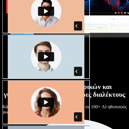
Τεράστια συλλογή ανδρικών και
γυναικείων φωνών με άπειρες διαλέκτους
Κάθε έργο είναι μοναδικό. Διάλεξε ανάμεσα σε 100+ AI ηθοποιούς
φωνής & διαλέκτους και κάν’ τους όπως θες.