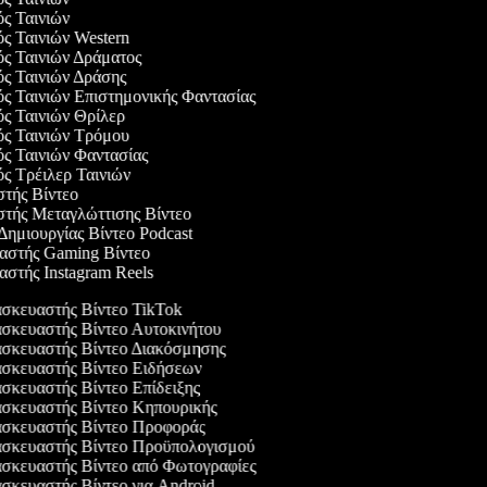
ός Ταινιών
ός Ταινιών Western
ός Ταινιών Δράματος
ός Ταινιών Δράσης
ός Ταινιών Επιστημονικής Φαντασίας
ός Ταινιών Θρίλερ
γός Ταινιών Τρόμου
ός Ταινιών Φαντασίας
ός Τρέιλερ Ταινιών
στής Βίντεο
αστής Μεταγλώττισης Βίντεο
 Δημιουργίας Βίντεο Podcast
υαστής Gaming Βίντεο
αστής Instagram Reels
κευαστής Βίντεο TikTok
κευαστής Βίντεο Αυτοκινήτου
σκευαστής Βίντεο Διακόσμησης
σκευαστής Βίντεο Ειδήσεων
κευαστής Βίντεο Επίδειξης
σκευαστής Βίντεο Κηπουρικής
σκευαστής Βίντεο Προφοράς
σκευαστής Βίντεο Προϋπολογισμού
κευαστής Βίντεο από Φωτογραφίες
κευαστής Βίντεο για Android