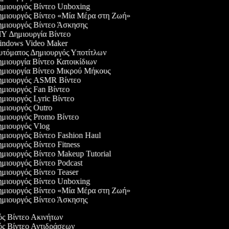
μιουργός Βίντεο Unboxing
μιουργός Βίντεο «Μία Μέρα στη Ζωή»
μιουργός Βίντεο Άσκησης
Y Δημιουργία Βίντεο
ndows Video Maker
τόματος Δημιουργός Υποτίτλων
μιουργία Βίντεο Κατοικίδιων
μιουργία Βίντεο Μικρού Μήκους
μιουργός ASMR Βίντεο
μιουργός Fan Βίντεο
μιουργός Lyric Βίντεο
μιουργός Outro
μιουργός Promo Βίντεο
μιουργός Vlog
μιουργός Βίντεο Fashion Haul
μιουργός Βίντεο Fitness
μιουργός Βίντεο Makeup Tutorial
μιουργός Βίντεο Podcast
μιουργός Βίντεο Teaser
μιουργός Βίντεο Unboxing
μιουργός Βίντεο «Μία Μέρα στη Ζωή»
μιουργός Βίντεο Άσκησης
ός Βίντεο Ακινήτων
ός Βίντεο Αντιδράσεων