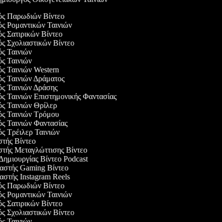
γός Παρωδιών Βίντεο
ός Ρομαντικών Ταινιών
ός Σατιρικών Βίντεο
ός Σχολιαστικών Βίντεο
ός Ταινιών
ός Ταινιών
ός Ταινιών Western
ός Ταινιών Δράματος
ός Ταινιών Δράσης
ός Ταινιών Επιστημονικής Φαντασίας
ός Ταινιών Θρίλερ
γός Ταινιών Τρόμου
ός Ταινιών Φαντασίας
ός Τρέιλερ Ταινιών
στής Βίντεο
αστής Μεταγλώττισης Βίντεο
 Δημιουργίας Βίντεο Podcast
υαστής Gaming Βίντεο
αστής Instagram Reels
γός Παρωδιών Βίντεο
ός Ρομαντικών Ταινιών
ός Σατιρικών Βίντεο
ός Σχολιαστικών Βίντεο
ός Ταινιών