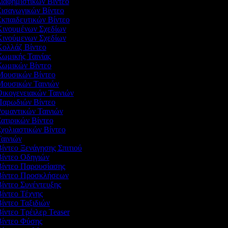
Διαφημιστικών Βίντεο
Εισαγωγικών Βίντεο
Εκπαιδευτικών Βίντεο
 Κινουμένων Σχεδίων
 Κινούμενων Σχεδίων
 Κολλάζ Βίντεο
Κωμικής Ταινίας
 Κωμικών Βίντεο
 Μουσικών Βίντεο
 Μουσικών Ταινιών
Οικογενειακών Ταινιών
 Παρωδιών Βίντεο
Ρομαντικών Ταινιών
Σατιρικών Βίντεο
Σχολιαστικών Βίντεο
Ταινιών
Βίντεο Ξενάγησης Σπιτιού
Βίντεο Οδηγιών
 Βίντεο Παρουσίασης
 Βίντεο Προσκλήσεων
Βίντεο Συνέντευξης
Βίντεο Τέχνης
Βίντεο Ταξιδιών
Βίντεο Τρέιλερ Teaser
Βίντεο Φύσης