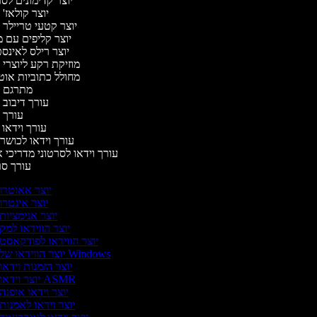
יוצר קדימונים ל
יוצר קולאז'
יוצר קטעי טריילר 
יוצר קליפים עם 
יוצר רילס לאינ
מוזיקת רקע ליוצרי 
מחולל כתוביות או
מתרגם 
עורך דיבוב 
עורך 
עורך וידאו 
עורך וידאו לכושר 
עורך וידאו לסרטוני מדריכי 
עורך ס
יוצר אאוטרו
יוצר אינטרו
יוצר אנימציות
יוצר הווידאו למק
יוצר הווידאו לפודקאסט
יוצר הווידאו של Windows
יוצר הזמנות וידאו
יוצר וידאו ASMR
יוצר וידאו אופנה
יוצר וידאו לאמנות