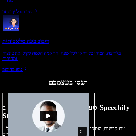
שלכם.
צפו באולפן וידאו
דיבוב בינה מלאכותית
בלחיצה, המירו כל וידאו לכל שפה. התאמה חכמה לקול, אינטונציה
ומהירות.
צפו בדיבוב
תנסו בעצמכם
טעימה קטנה ממה שתוכלו ליצור ב-Speechify
Studio.
צרו קריינות, הוסיפו תמונות ללא זכויות, אודיו, סרטונים ושיבוט קול –
לפרויקטים קוליים־חזותיים מושלמים.