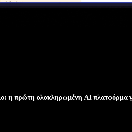
dio: η πρώτη ολοκληρωμένη AI πλατφόρμα γ