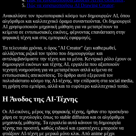
Πώς να χρησιμοποιήσω AI Drawing Creator;
Ανακαλύψτε τον πρωτοποριακό κόσμο των δημιουργών AI, όπου
αλγόριθμοι και καλλιτεχνικό όραμα συναντιούνται. Οι δημιουργοί
AI χρησιμοποιούν μηχανική μάθηση για να μετατρέπουν τα
κείμενα σε εντυπωσιακές εικόνες, φέρνοντας επανάσταση στην
ψηφιακή τέχνη και στις εμπορικές εφαρμογές.
Τα τελευταία χρόνια, ο όρος "AI Creator" έχει καθιερωθεί,
αλλάζοντας ριζικά τον τρόπο που δημιουργούμε και
αντιλαμβανόμαστε την τέχνη και τα μέσα. Κεντρικό ρόλο έχουν οι
δημιουργοί εικόνων και τέχνης AI, εργαλεία που αξιοποιούν
τεχνητή νοημοσύνη για να μετατρέπουν απλά κείμενα σε
εντυπωσιακές απεικονίσεις. Το άρθρο αυτό εξερευνά τον
πολυδιάστατο κόσμο της AI-τέχνης, την επίδραση στα social media,
τη χρήση στο εμπόριο, αλλά και το ευρύτερο καλλιτεχνικό τοπίο.
Η Άνοδος της AI-Τέχνης
Οι AI-εικόνες, μέρος της ψηφιακής τέχνης, ήρθαν στο προσκήνιο
χάρη σε τεχνολογίες όπως το stable diffusion και οι αλγόριθμοι
μηχανικής μάθησης. Τα εργαλεία αυτά κάνουν τη δημιουργία
τέχνης πιο προσιτή, καθώς ειδικοί και ερασιτέχνες μπορούν να
φτιάξουν AI-τέχνη με μερικά μόνο κλικ. Από anime μέχρι