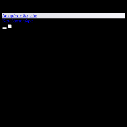
Δοκιμάστε δωρεάν
Κατεβάστε τώρα
Προϊόντα
Κείμενο σε Ομιλία
Εφαρμογές για iPhone & iPad
Εφαρμογή για Android
Επέκταση για Chrome
Επέκταση για Edge
Web εφαρμογή
Εφαρμογή για Mac
Εφαρμογή για Windows