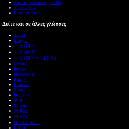
Δημιουργία φωνής με ΤΝ
Texto a Voz
Leitor de Texto
Δείτε και σε άλλες γλώσσες
العربية
Magyar
中文 (简体)
中文 (台灣)
中文 (简体 中国大陆)
Čeština
Dansk
Nederlands
English
Français
Suomi
Deutsch
हिन्दी
Italiano
日本語
한국어
Norsk bokmål
Polski