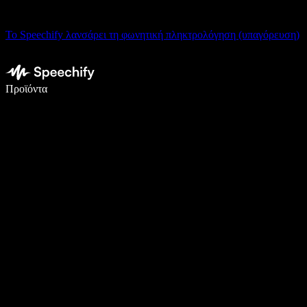
Το Speechify λανσάρει τη φωνητική πληκτρολόγηση (υπαγόρευση)
Γράψτε 5× πιο γρήγορα με φωνητική πληκτρολόγηση
Προϊόντα
Μάθετε περισσότερα