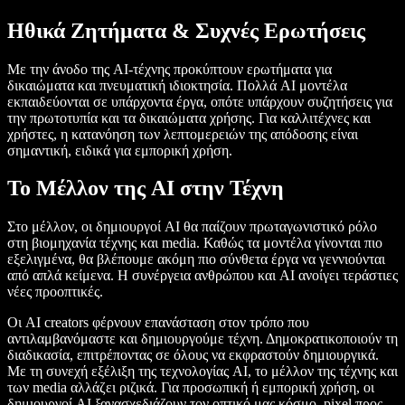
Ηθικά Ζητήματα & Συχνές Ερωτήσεις
Με την άνοδο της AI-τέχνης προκύπτουν ερωτήματα για
δικαιώματα και πνευματική ιδιοκτησία. Πολλά AI μοντέλα
εκπαιδεύονται σε υπάρχοντα έργα, οπότε υπάρχουν συζητήσεις για
την πρωτοτυπία και τα δικαιώματα χρήσης. Για καλλιτέχνες και
χρήστες, η κατανόηση των λεπτομερειών της απόδοσης είναι
σημαντική, ειδικά για εμπορική χρήση.
Το Μέλλον της AI στην Τέχνη
Στο μέλλον, οι δημιουργοί AI θα παίζουν πρωταγωνιστικό ρόλο
στη βιομηχανία τέχνης και media. Καθώς τα μοντέλα γίνονται πιο
εξελιγμένα, θα βλέπουμε ακόμη πιο σύνθετα έργα να γεννιούνται
από απλά κείμενα. Η συνέργεια ανθρώπου και AI ανοίγει τεράστιες
νέες προοπτικές.
Οι AI creators φέρνουν επανάσταση στον τρόπο που
αντιλαμβανόμαστε και δημιουργούμε τέχνη. Δημοκρατικοποιούν τη
διαδικασία, επιτρέποντας σε όλους να εκφραστούν δημιουργικά.
Με τη συνεχή εξέλιξη της τεχνολογίας AI, το μέλλον της τέχνης και
των media αλλάζει ριζικά. Για προσωπική ή εμπορική χρήση, οι
δημιουργοί AI ξανασχεδιάζουν τον οπτικό μας κόσμο, pixel προς