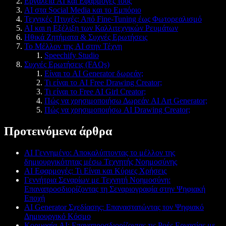
Εργαλεία AI και Εφαρμογές τους
AI στα Social Media και το Εμπόριο
Τεχνικές Πτυχές: Από Fine-Tuning έως Φωτορεαλισμό
AI και η Εξέλιξη των Καλλιτεχνικών Ρευμάτων
Ηθικά Ζητήματα & Συχνές Ερωτήσεις
Το Μέλλον της AI στην Τέχνη
Speechify Studio
Συχνές Ερωτήσεις (FAQs)
Είναι το AI Generator δωρεάν;
Τι είναι το AI Free Drawing Creator;
Τι είναι το Free AI Girl Creator;
Πώς να χρησιμοποιήσω Δωρεάν AI Art Generator;
Πώς να χρησιμοποιήσω AI Drawing Creator;
Προτεινόμενα άρθρα
AI Γεννημένο: Αποκαλύπτοντας το μέλλον της
δημιουργικότητας μέσω Τεχνητής Νοημοσύνης
AI Εφαρμογές: Τι Είναι και Κύριες Χρήσεις
Γεννήτρια Σεναρίων με Τεχνητή Νοημοσύνη:
Επαναπροσδιορίζοντας τη Σεναριογραφία στην Ψηφιακή
Εποχή
AI Generator Σχεδίασης: Επαναστατώντας τον Ψηφιακό
Δημιουργικό Κόσμο
Κορυφαία AI: Επαναπροσδιορίζοντας τις Ροές Εργασίας με