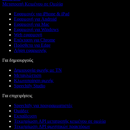
Μετατροπή Κειμένου σε Ομιλία
Εφαρμογές για iPhone & iPad
Εφαρμογή για Android
Εφαρμογή για Mac
Εφαρμογή για Windows
Web εφαρμογή
Επέκταση για Chrome
Πρόσθετο για Edge
Λήψη εφαρμογής
Για δημιουργούς
Δημιουργία φωνής με ΤΝ
Μεταγλώττιση
Κλωνοποίηση φωνής
Speechify Studio
Για επιχειρήσεις
Speechify για προγραμματιστές
Ομάδες
Εκπαίδευση
Τεκμηρίωση API μετατροπής κειμένου σε ομιλία
Τεκμηρίωση API φωνητικών πρακτόρων