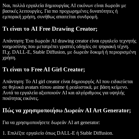
Ναι, πολλά εργαλεία δημιουργίας AI εικόνων είναι δωρεάν με
βασικές λειτουργίες. Για πιο προχωρημένες δυνατότητες ή
εμπορική χρήση, συνήθως απαιτείται συνδρομή.
Τι είναι το AI Free Drawing Creator;
Απάντηση:
Ένα δωρεάν AI drawing creator είναι εργαλείο τεχνητής
νοημοσύνης που μετατρέπει γραπτές οδηγίες σε ψηφιακή τέχνη.
Π.χ. DALL-E, Stable Diffusion, με δωρεάν δοκιμή ή περιορισμένη
χρήση.
Τι είναι το Free AI Girl Creator;
Απάντηση:
Το AI girl creator είναι δημιουργός AI που ειδικεύεται
σε θηλυκά avatars τύπου anime ή ρεαλιστικά, με βάση κείμενο.
Αυτά τα εργαλεία αξιοποιούν AI και αλγόριθμους για υψηλής
ποιότητας εικόνες.
Πώς να χρησιμοποιήσω Δωρεάν AI Art Generator;
Για να χρησιμοποιήσετε δωρεάν AI art generator:
1. Επιλέξτε εργαλείο όπως DALL-E ή Stable Diffusion.