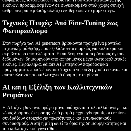
εικόνων, προσαρμοσμένων σε συγκεκριμένα στυλ χωρίς συνεχή
ανθρώπινη παρέμβαση, αλλάζει εκ θεμελίων το μάρκετινγκ.
Τεχνικές Πτυχές: Από Fine-Tuning έως
Φωτορεαλισμό
Στον πυρήνα των AI generators βρίσκονται προηγμένα μοντέλα
μηχανικής μάθησης, που εξελίσσονται διαρκώς για καλύτερα και
ακριβέστερα αποτελέσματα. Εκπαιδευμένα σε τεράστιους όγκους
δεδομένων, δημιουργούν από αφηρημένες μέχρι φωτορεαλιστικές
εικόνες. Παράλληλα, editors AI ξεπερνούν παραδοσιακά
προγράμματα, προσφέροντας στοχευμένη επεξεργασία εικόνας και
αποτυπώνοντας το καλλιτεχνικό όραμα με ακρίβεια.
AI και η Εξέλιξη των Καλλιτεχνικών
Ρευμάτων
Η AI-τέχνη δεν αναπαράγει μόνο υπάρχοντα στυλ, αλλά ανοίγει και
νέους δρόμους έκφρασης. Από ρετρό μέχρι cyberpunk, οι creators
συνδυάζουν στοιχεία για πρωτότυπους και εντυπωσιακούς
συνδυασμούς. Αυτή η μίξη ωθεί τα όρια της δημιουργικότητας και
του καλλιτεχνικού γίγνεσθαι.