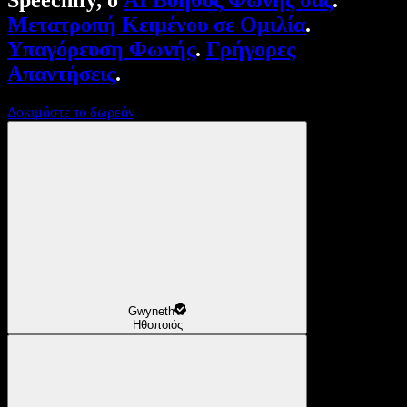
Speechify, ο
AI Βοηθός Φωνής σας
.
Μετατροπή Κειμένου σε Ομιλία
.
Υπαγόρευση Φωνής
.
Γρήγορες
Απαντήσεις
.
Δοκιμάστε το δωρεάν
Gwyneth
Ηθοποιός