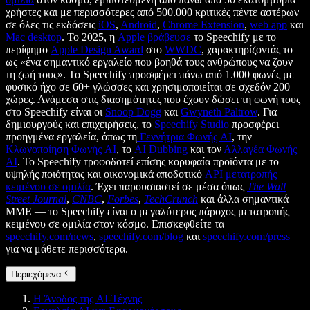
χρήστες και με περισσότερες από 500.000 κριτικές πέντε αστέρων
σε όλες τις εκδόσεις
iOS
,
Android
,
Chrome Extension
,
web app
και
Mac desktop
. Το 2025, η
Apple βράβευσε
το Speechify με το
περίφημο
Apple Design Award
στο
WWDC
, χαρακτηρίζοντάς το
ως «ένα σημαντικό εργαλείο που βοηθά τους ανθρώπους να ζουν
τη ζωή τους». Το Speechify προσφέρει πάνω από 1.000 φωνές με
φυσικό ήχο σε 60+ γλώσσες και χρησιμοποιείται σε σχεδόν 200
χώρες. Ανάμεσα στις διασημότητες που έχουν δώσει τη φωνή τους
στο Speechify είναι οι
Snoop Dogg
και
Gwyneth Paltrow
. Για
δημιουργούς και επιχειρήσεις, το
Speechify Studio
προσφέρει
προηγμένα εργαλεία, όπως τη
Γεννήτρια Φωνής AI
, την
Κλωνοποίηση Φωνής AI
, το
AI Dubbing
και τον
Αλλαγέα Φωνής
AI
. Το Speechify τροφοδοτεί επίσης κορυφαία προϊόντα με το
υψηλής ποιότητας και οικονομικά αποδοτικό
API μετατροπής
κειμένου σε ομιλία
. Έχει παρουσιαστεί σε μέσα όπως
The Wall
Street Journal
,
CNBC
,
Forbes
,
TechCrunch
και άλλα σημαντικά
ΜΜΕ — το Speechify είναι ο μεγαλύτερος πάροχος μετατροπής
κειμένου σε ομιλία στον κόσμο. Επισκεφθείτε τα
speechify.com/news
,
speechify.com/blog
και
speechify.com/press
για να μάθετε περισσότερα.
Περιεχόμενα
Η Άνοδος της AI-Τέχνης