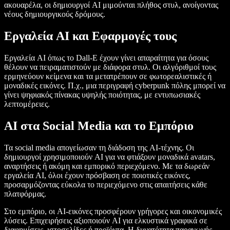
ακουαρέλα, οι δημιουργοί AI μιμούνται πλήθος στυλ, ανοίγοντας
νέους δημιουργικούς δρόμους.
Εργαλεία AI και Εφαρμογές τους
Εργαλεία AI όπως το Dall-E έχουν γίνει απαραίτητα για όσους
θέλουν να πειραματιστούν με διάφορα στυλ. Οι αλγόριθμοί τους
ερμηνεύουν κείμενα και τα μετατρέπουν σε φωτορεαλιστικές ή
μοναδικές εικόνες. Π.χ., μια περιγραφή cyberpunk πόλης μπορεί να
γίνει ψηφιακός πίνακας υψηλής ποιότητας, με εντυπωσιακές
λεπτομέρειες.
AI στα Social Media και το Εμπόριο
Τα social media απογείωσαν τη διάδοση της AI-τέχνης. Οι
δημιουργοί χρησιμοποιούν AI για να φτιάξουν μοναδικά avatars,
αναρτήσεις ή ακόμη και εμπορικό περιεχόμενο. Με τα δωρεάν
εργαλεία AI, όλοι έχουν πρόσβαση σε ποιοτικές εικόνες,
προσαρμόζοντας εύκολα το περιεχόμενο στις απαιτήσεις κάθε
πλατφόρμας.
Στο εμπόριο, οι AI-εικόνες προσφέρουν γρήγορες και οικονομικές
λύσεις. Επιχειρήσεις αξιοποιούν AI για ελκυστικά γραφικά σε
διαφημίσεις, ιστοσελίδες ή προϊόντα. Η δυνατότητα παραγωγής