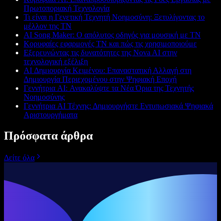
Πρωτοποριακή Τεχνολογία
Τι είναι η Γενετική Τεχνητή Νοημοσύνη: Ξετυλίγοντας το
μέλλον της ΤΝ
AI Song Maker: Ο απόλυτος οδηγός για μουσική με ΤΝ
Κορυφαίες εφαρμογές ΤΝ και πώς τις χρησιμοποιούμε
Εξερευνώντας τις δυνατότητες της Nova AI στην
τεχνολογική εξέλιξη
AI Δημιουργία Κειμένου: Επαναστατική Αλλαγή στη
Δημιουργία Περιεχομένου στην Ψηφιακή Εποχή
Γεννήτρια AI: Ανακαλύψτε τα Νέα Όρια της Τεχνητής
Νοημοσύνης
Γεννήτρια AI Τέχνης: Δημιουργήστε Εντυπωσιακά Ψηφιακά
Αριστουργήματα
Πρόσφατα άρθρα
Δείτε όλα