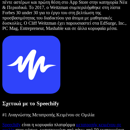
πέντε αστέρων και πρώτη θέση στο App Store στην κατηγορία Νέα
& Περιοδικά. Το 2017, ο Weitzman συμπεριλήφθηκε στη λίστα
Forbes 30 under 30 για το έργο του στη βελτίωση της
προσβασιμότητας του διαδικτύου για άτομα με μαθησιακές
δυσκολίες. Ο Cliff Weitzman έχει παρουσιαστεί στα EdSurge, Inc.,
PC Mag, Entrepreneur, Mashable και σε άλλα κορυφαία μέσα.
Σχετικά με το Speechify
#1 Αναγνώστης Μετατροπής Κειμένου σε Ομιλία
Speechify
είναι η κορυφαία πλατφόρμα
μετατροπής κειμένου σε
ομιλία
στον κόσμο, εμπιστευμένη από πάνω από 50 εκατομμύρια