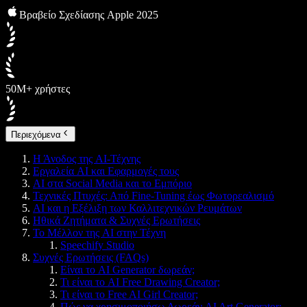
Βραβείο Σχεδίασης Apple 2025
50M+ χρήστες
Περιεχόμενα
Η Άνοδος της AI-Τέχνης
Εργαλεία AI και Εφαρμογές τους
AI στα Social Media και το Εμπόριο
Τεχνικές Πτυχές: Από Fine-Tuning έως Φωτορεαλισμό
AI και η Εξέλιξη των Καλλιτεχνικών Ρευμάτων
Ηθικά Ζητήματα & Συχνές Ερωτήσεις
Το Μέλλον της AI στην Τέχνη
Speechify Studio
Συχνές Ερωτήσεις (FAQs)
Είναι το AI Generator δωρεάν;
Τι είναι το AI Free Drawing Creator;
Τι είναι το Free AI Girl Creator;
Πώς να χρησιμοποιήσω Δωρεάν AI Art Generator;