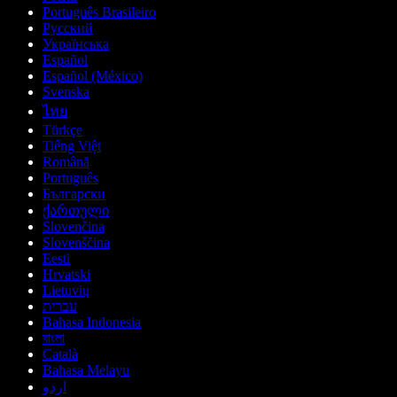
Português Brasileiro
Русский
Українська
Español
Español (México)
Svenska
ไทย
Türkçe
Tiếng Việt
Română
Português
Български
ქართული
Slovenčina
Slovenščina
Eesti
Hrvatski
Lietuvių
עברית
Bahasa Indonesia
বাংলা
Català
Bahasa Melayu
اردو