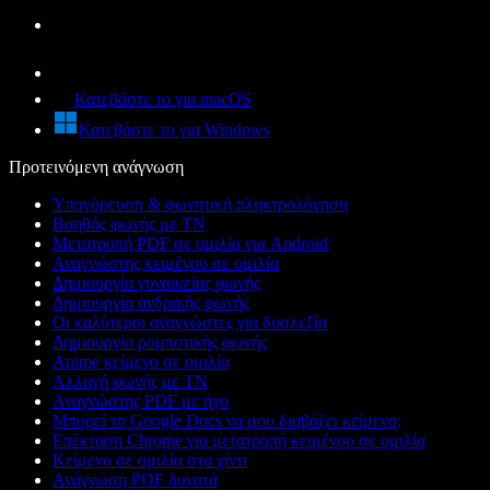
Κατεβάστε το για macOS
Κατεβάστε το για Windows
Προτεινόμενη ανάγνωση
Υπαγόρευση & φωνητική πληκτρολόγηση
Βοηθός φωνής με ΤΝ
Μετατροπή PDF σε ομιλία για Android
Αναγνώστης κειμένου σε ομιλία
Δημιουργία γυναικείας φωνής
Δημιουργία ανδρικής φωνής
Οι καλύτεροι αναγνώστες για δυσλεξία
Δημιουργία ρομποτικής φωνής
Anime κείμενο σε ομιλία
Αλλαγή φωνής με ΤΝ
Αναγνώστης PDF με ήχο
Μπορεί το Google Docs να μου διαβάζει κείμενο;
Επέκταση Chrome για μετατροπή κειμένου σε ομιλία
Κείμενο σε ομιλία στα χίντι
Ανάγνωση PDF δυνατά