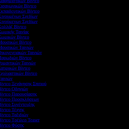
Διαφημιστικών Βίντεο
Εισαγωγικών Βίντεο
Εκπαιδευτικών Βίντεο
 Κινουμένων Σχεδίων
 Κινούμενων Σχεδίων
 Κολλάζ Βίντεο
Κωμικής Ταινίας
 Κωμικών Βίντεο
 Μουσικών Βίντεο
 Μουσικών Ταινιών
Οικογενειακών Ταινιών
 Παρωδιών Βίντεο
Ρομαντικών Ταινιών
Σατιρικών Βίντεο
Σχολιαστικών Βίντεο
Ταινιών
Βίντεο Ξενάγησης Σπιτιού
Βίντεο Οδηγιών
 Βίντεο Παρουσίασης
 Βίντεο Προσκλήσεων
Βίντεο Συνέντευξης
Βίντεο Τέχνης
Βίντεο Ταξιδιών
Βίντεο Τρέιλερ Teaser
 Βίντεο Φύσης