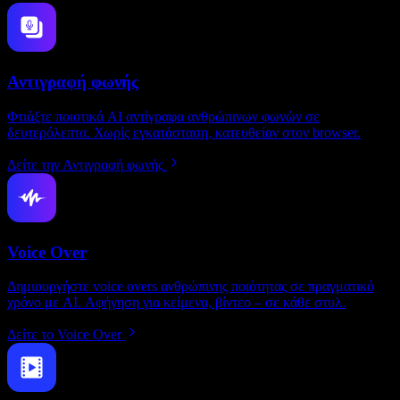
Αντιγραφή φωνής
Φτιάξτε ποιοτικά AI αντίγραφα ανθρώπινων φωνών σε
δευτερόλεπτα. Χωρίς εγκατάσταση, κατευθείαν στον browser.
Δείτε την Αντιγραφή φωνής
Voice Over
Δημιουργήστε voice overs ανθρώπινης ποιότητας σε πραγματικό
χρόνο με AI. Αφήγηση για κείμενα, βίντεο – σε κάθε στυλ.
Δείτε το Voice Over