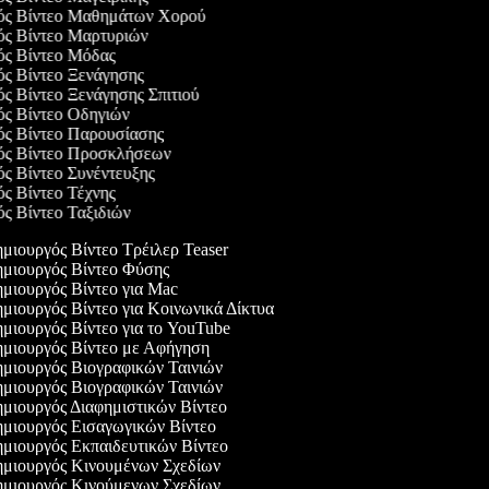
γός Βίντεο Μαθημάτων Χορού
γός Βίντεο Μαρτυριών
γός Βίντεο Μόδας
γός Βίντεο Ξενάγησης
ός Βίντεο Ξενάγησης Σπιτιού
γός Βίντεο Οδηγιών
γός Βίντεο Παρουσίασης
γός Βίντεο Προσκλήσεων
ός Βίντεο Συνέντευξης
ός Βίντεο Τέχνης
ός Βίντεο Ταξιδιών
μιουργός Βίντεο Τρέιλερ Teaser
μιουργός Βίντεο Φύσης
μιουργός Βίντεο για Mac
μιουργός Βίντεο για Κοινωνικά Δίκτυα
μιουργός Βίντεο για το YouTube
μιουργός Βίντεο με Αφήγηση
μιουργός Βιογραφικών Ταινιών
μιουργός Βιογραφικών Ταινιών
μιουργός Διαφημιστικών Βίντεο
μιουργός Εισαγωγικών Βίντεο
μιουργός Εκπαιδευτικών Βίντεο
μιουργός Κινουμένων Σχεδίων
μιουργός Κινούμενων Σχεδίων