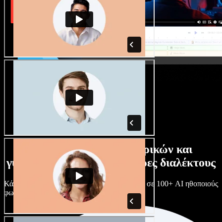
Τεράστια συλλογή ανδρικών και
γυναικείων φωνών με άπειρες διαλέκτους
Κάθε έργο είναι μοναδικό. Διάλεξε ανάμεσα σε 100+ AI ηθοποιούς
φωνής & διαλέκτους και κάν’ τους όπως θες.