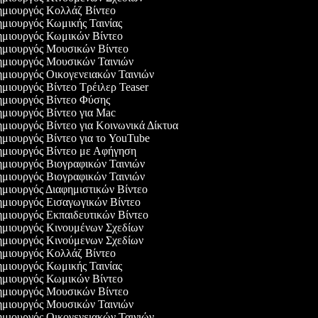
μιουργός Κολλάζ Βίντεο
μιουργός Κωμικής Ταινίας
μιουργός Κωμικών Βίντεο
μιουργός Μουσικών Βίντεο
μιουργός Μουσικών Ταινιών
μιουργός Οικογενειακών Ταινιών
μιουργός Βίντεο Τρέιλερ Teaser
μιουργός Βίντεο Φύσης
μιουργός Βίντεο για Mac
μιουργός Βίντεο για Κοινωνικά Δίκτυα
μιουργός Βίντεο για το YouTube
μιουργός Βίντεο με Αφήγηση
μιουργός Βιογραφικών Ταινιών
μιουργός Βιογραφικών Ταινιών
μιουργός Διαφημιστικών Βίντεο
μιουργός Εισαγωγικών Βίντεο
μιουργός Εκπαιδευτικών Βίντεο
μιουργός Κινουμένων Σχεδίων
μιουργός Κινούμενων Σχεδίων
μιουργός Κολλάζ Βίντεο
μιουργός Κωμικής Ταινίας
μιουργός Κωμικών Βίντεο
μιουργός Μουσικών Βίντεο
μιουργός Μουσικών Ταινιών
μιουργός Οικογενειακών Ταινιών