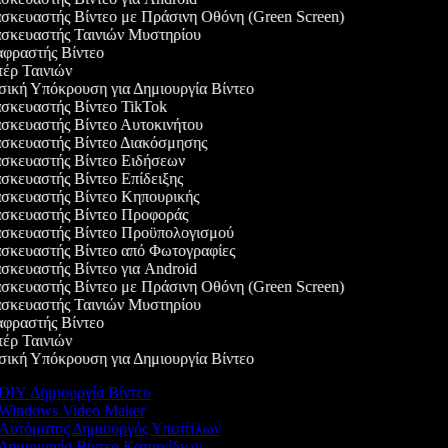
κευαστής Βίντεο με Πράσινη Οθόνη (Green Screen)
σκευαστής Ταινιών Μυστηρίου
φραστής Βίντεο
ρ Ταινιών
κή Υπόκρουση για Δημιουργία Βίντεο
κευαστής Βίντεο TikTok
κευαστής Βίντεο Αυτοκινήτου
κευαστής Βίντεο Διακόσμησης
κευαστής Βίντεο Ειδήσεων
κευαστής Βίντεο Επίδειξης
κευαστής Βίντεο Κηπουρικής
σκευαστής Βίντεο Προφοράς
σκευαστής Βίντεο Προϋπολογισμού
κευαστής Βίντεο από Φωτογραφίες
κευαστής Βίντεο για Android
κευαστής Βίντεο με Πράσινη Οθόνη (Green Screen)
σκευαστής Ταινιών Μυστηρίου
φραστής Βίντεο
ρ Ταινιών
κή Υπόκρουση για Δημιουργία Βίντεο
DIY Δημιουργία Βίντεο
Windows Video Maker
Αυτόματος Δημιουργός Υποτίτλων
Δημιουργία Βίντεο Κατοικίδιων