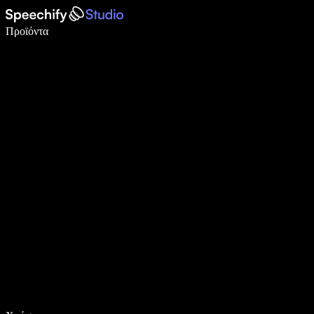
Γράψτε 5× πιο γρήγορα με φωνητική πληκτρολόγηση
Προϊόντα
Μάθετε περισσότερα