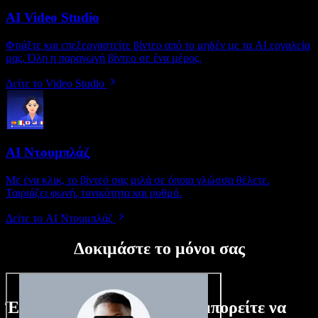
AI Video Studio
Φτιάξτε και επεξεργαστείτε βίντεο από το μηδέν με τα AI εργαλεία
μας. Όλη η παραγωγή βίντεο σε ένα μέρος.
Δείτε το Video Studio
AI Ντουμπλάζ
Με ένα κλικ, το βίντεό σας μιλά σε όποια γλώσσα θέλετε.
Ταιριάζει φωνή, τονικότητα και ρυθμό.
Δείτε το AI Ντουμπλάζ
Δοκιμάστε το μόνοι σας
Ένα μικρό δείγμα από όσα μπορείτε να