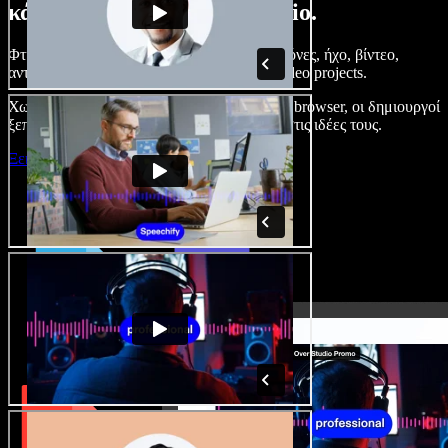
κάνετε με το Speechify Studio.
Φτιάξτε voice overs, προσθέστε δωρεάν εικόνες, ήχο, βίντεο,
αντιγραφή φωνής – ολοκληρωμένα audio/video projects.
Χωρίς καμπύλη εκμάθησης και με όλα στον browser, οι δημιουργοί
ξεπερνούν τα κλασικά όρια και δίνουν ζωή στις ιδέες τους.
Ξεκινήστε με το Studio