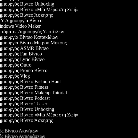
μιουργός Βίντεο Unboxing
μιουργός Βίντεο «Μία Μέρα στη Ζωή»
μιουργός Βίντεο Άσκησης
Y Δημιουργία Βίντεο
ndows Video Maker
τόματος Δημιουργός Υποτίτλων
μιουργία Βίντεο Κατοικίδιων
μιουργία Βίντεο Μικρού Μήκους
μιουργός ASMR Βίντεο
μιουργός Fan Βίντεο
μιουργός Lyric Βίντεο
μιουργός Outro
μιουργός Promo Βίντεο
μιουργός Vlog
μιουργός Βίντεο Fashion Haul
μιουργός Βίντεο Fitness
μιουργός Βίντεο Makeup Tutorial
μιουργός Βίντεο Podcast
μιουργός Βίντεο Teaser
μιουργός Βίντεο Unboxing
μιουργός Βίντεο «Μία Μέρα στη Ζωή»
μιουργός Βίντεο Άσκησης
ός Βίντεο Ακινήτων
γός Βίντεο Αντιδράσεων