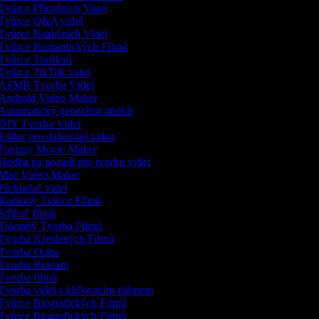
Tvůrce Přírodních Videí
Tvůrce Q&A videí
Tvůrce Reakčních Videí
Tvůrce Romantických Filmů
Tvůrce Thrillerů
Tvůrce TikTok videí
ASMR Tvorba Videí
Android Video Maker
Automatický generátor titulků
DIY Tvorba Videí
Editor pro dabování videa
Fantasy Movie Maker
Hudba na pozadí pro tvorbu videí
Mac Video Maker
Překladač videí
Rodinný Tvůrce Filmů
Střihač filmů
Tajemný Tvorba Filmů
Tvorba Kreslených Filmů
Tvorba Outra
Tvorba Reklam
Tvorba filmů
Tvorba videí s klíčovacím plátnem
Tvůrce Biografických Filmů
Tvůrce Biografických Filmů