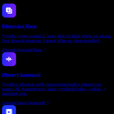
Klonování hlasu
Vytvořte vysoce kvalitní AI klony lidských hlasů během pár sekund.
Není třeba nic instalovat. Funguje přímo ve vašem prohlížeči.
Zobrazit klonování hlasu
Hlasový komentář
Vytvářejte přirozeně znějící hlasové komentáře v reálném čase
pomocí AI. Namluvte texty, videa, vysvětlující videa – cokoli – v
jakémkoli stylu.
Zobrazit hlasový komentář