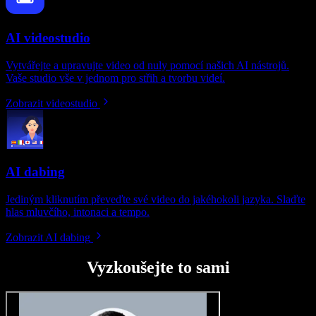
AI videostudio
Vytvářejte a upravujte video od nuly pomocí našich AI nástrojů.
Vaše studio vše v jednom pro střih a tvorbu videí.
Zobrazit videostudio
AI dabing
Jediným kliknutím převeďte své video do jakéhokoli jazyka. Slaďte
hlas mluvčího, intonaci a tempo.
Zobrazit AI dabing
Vyzkoušejte to sami