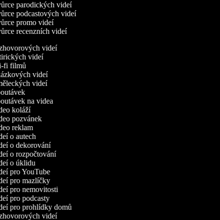
rce parodických videí
ůrce podcastových videí
ůrce promo videí
rce recenzních videí
ozhovorových videí
atirických videí
i-fi filmů
kázkových videí
měleckých videí
upoutávek
poutávek na videa
ideo koláží
ideo pozvánek
ideo reklam
ideí o autech
ideí o dekorování
ideí o rozpočtování
ideí o úklidu
ideí pro YouTube
ideí pro mazlíčky
ideí pro nemovitosti
ideí pro podcasty
ideí pro prohlídky domů
ozhovorových videí