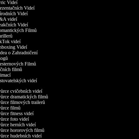
yric Videí
rezentačních Videí
řírodních Videí
Q&A videí
eakčních Videí
Romantických Filmů
hrillerů
ikTok videí
Unboxing Videí
idea o Zahradničení
Vlogů
Westernových Filmů
kčních filmů
nimací
estovatelských videí
rce cvičebních videí
ůrce dramatických filmů
rce filmových trailerů
ůrce filmů
rce fitness videí
rce foto videí
rce herních videí
ůrce hororových filmů
ůrce hudebních videí