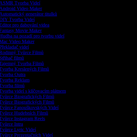
ASMR Tvorba Videí
Android Video Maker
Automatický generátor titulků
DIY Tvorba Videí
Editor pro dabování videa
Fantasy Movie Maker
Hudba na pozadí pro tvorbu videí
Mac Video Maker
Překladač videí
Rodinný Tvůrce Filmů
Střihač filmů
Tajemný Tvorba Filmů
Tvorba Kreslených Filmů
Tvorba Outra
Tvorba Reklam
Tvorba filmů
Tvorba videí s klíčovacím plátnem
Tvůrce Biografických Filmů
Tvůrce Biografických Filmů
Tvůrce Fanouškovských Videí
Tvůrce Hudebních Filmů
Tvůrce Instagram Reels
Tvůrce Intra
Tvůrce Lyric Videí
Tvůrce Prezentačních Videí