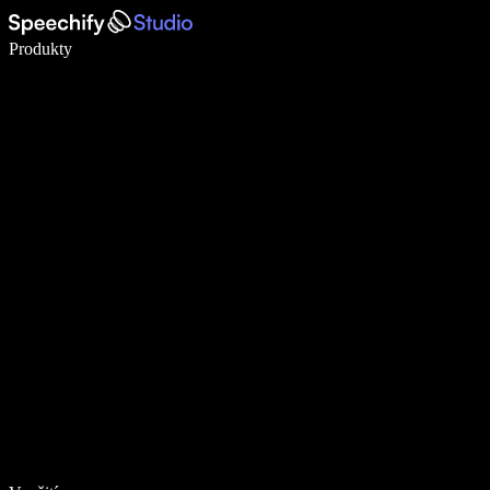
Pište 5× rychleji pomocí hlasového diktování
Produkty
Zjistit více