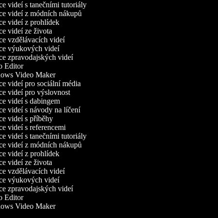
 videí s tanečními tutoriály
e videí z módních nákupů
e videí z prohlídek
 videí ze života
e vzdělávacích videí
e výukových videí
e zpravodajských videí
 Editor
ows Video Maker
 videí pro sociální média
e videí pro výslovnost
e videí s dabingem
 videí s návody na líčení
e videí s příběhy
e videí s referencemi
 videí s tanečními tutoriály
e videí z módních nákupů
e videí z prohlídek
 videí ze života
e vzdělávacích videí
e výukových videí
e zpravodajských videí
 Editor
ows Video Maker