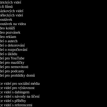
atirických videí
i-fi filmů
kázkových videí
měleckých videí
upoutávek
poutávek na videa
ideo koláží
ideo pozvánek
ideo reklam
ideí o autech
ideí o dekorování
ideí o rozpočtování
ideí o úklidu
ideí pro YouTube
ideí pro mazlíčky
ideí pro nemovitosti
ideí pro podcasty
ideí pro prohlídky domů
 videí pro sociální média
e videí pro výslovnost
e videí s dabingem
 videí s návody na líčení
e videí s příběhy
e videí s referencemi