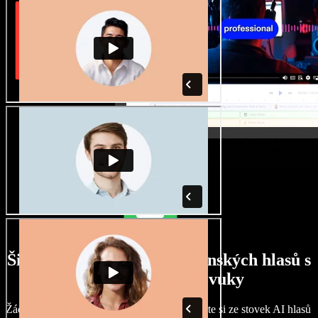
Široký výběr mužských i ženských hlasů s
nejrůznějšími přízvuky
Žádné dva projekty nemusí znít stejně. Vyberte si ze stovek AI hlasů