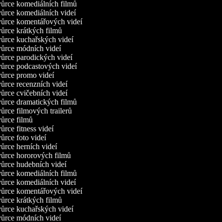
ůrce komediálních filmů
rce komediálních videí
ůrce komentářových videí
rce krátkých filmů
ůrce kuchařských videí
ůrce módních videí
rce parodických videí
ůrce podcastových videí
ůrce promo videí
rce recenzních videí
rce cvičebních videí
ůrce dramatických filmů
rce filmových trailerů
ůrce filmů
rce fitness videí
rce foto videí
rce herních videí
ůrce hororových filmů
ůrce hudebních videí
ůrce komediálních filmů
rce komediálních videí
ůrce komentářových videí
rce krátkých filmů
ůrce kuchařských videí
ůrce módních videí