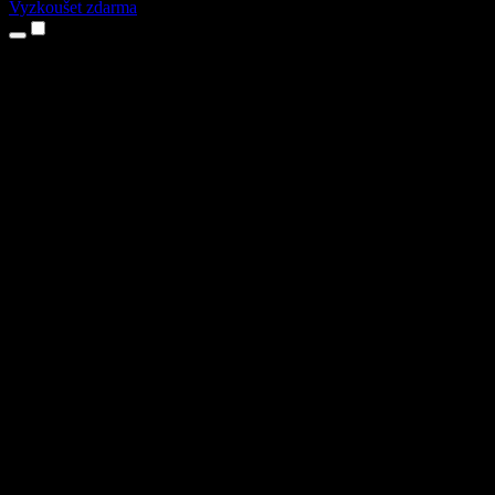
Vyzkoušet zdarma
Produkty
Převod textu na řeč
Aplikace pro iPhone a iPad
Aplikace pro Android
Rozšíření pro Chrome
Rozšíření pro Edge
Webová aplikace
Aplikace pro Mac
Aplikace pro Windows
AI generátor hlasu
Přenos hlasu
Dabing