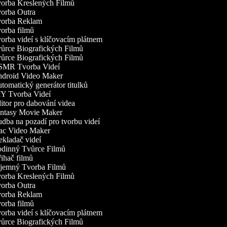
orba Kreslených Filmů
orba Outra
orba Reklam
orba filmů
rba videí s klíčovacím plátnem
ůrce Biografických Filmů
ůrce Biografických Filmů
MR Tvorba Videí
droid Video Maker
omatický generátor titulků
Y Tvorba Videí
tor pro dabování videa
ntasy Movie Maker
ba na pozadí pro tvorbu videí
c Video Maker
kladač videí
dinný Tvůrce Filmů
ihač filmů
jemný Tvorba Filmů
orba Kreslených Filmů
orba Outra
orba Reklam
orba filmů
rba videí s klíčovacím plátnem
ůrce Biografických Filmů