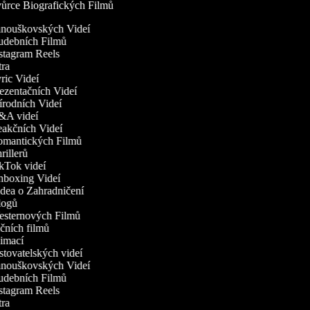
ůrce Biografických Filmů
Fanouškovských Videí
Hudebních Filmů
nstagram Reels
ntra
yric Videí
rezentačních Videí
řírodních Videí
Q&A videí
eakčních Videí
Romantických Filmů
hrillerů
ikTok videí
Unboxing Videí
idea o Zahradničení
Vlogů
Westernových Filmů
kčních filmů
nimací
estovatelských videí
Fanouškovských Videí
Hudebních Filmů
nstagram Reels
ntra