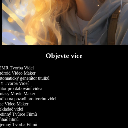
Objevte více
MR Tvorba Videí
droid Video Maker
omatický generátor titulků
Y Tvorba Videí
tor pro dabování videa
ntasy Movie Maker
ba na pozadí pro tvorbu videí
c Video Maker
kladač videí
dinný Tvůrce Filmů
ihač filmů
jemný Tvorba Filmů