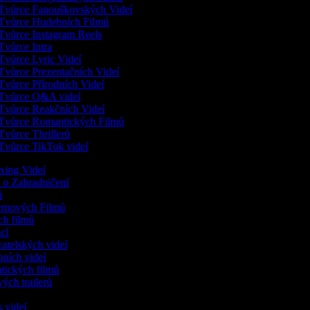
Tvůrce Fanouškovských Videí
Tvůrce Hudebních Filmů
Tvůrce Instagram Reels
Tvůrce Intra
Tvůrce Lyric Videí
Tvůrce Prezentačních Videí
Tvůrce Přírodních Videí
Tvůrce Q&A videí
Tvůrce Reakčních Videí
Tvůrce Romantických Filmů
Tvůrce Thrillerů
Tvůrce TikTok videí
xing Videí
a o Zahradničení
gů
ernových Filmů
ích filmů
ací
vatelských videí
bních videí
atických filmů
vých trailerů
ů
ss videí