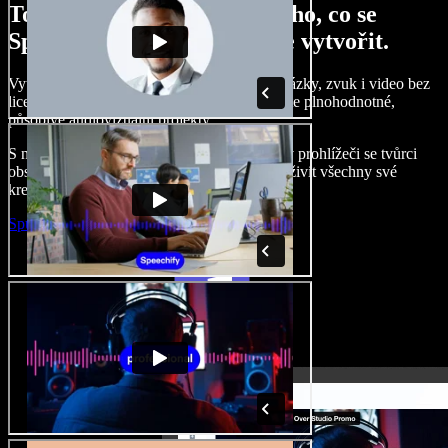
Tohle je jen malá ukázka toho, co se
Speechify Studiem dokážete vytvořit.
Vytvářejte hlasové komentáře, přidávejte obrázky, zvuk i video bez
licenčních poplatků, klonujte svůj hlas a tvořte plnohodnotné,
působivé audiovizuální projekty.
S nulovou křivkou učení a přístupem přímo v prohlížeči se tvůrci
obsahu mohou zbavit tradičních omezení a oživit všechny své
kreativní nápady.
Spustit Studio