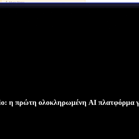
dio: η πρώτη ολοκληρωμένη AI πλατφόρμα γ