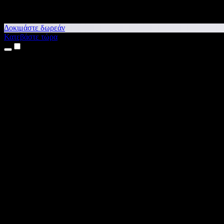
Δοκιμάστε δωρεάν
Κατεβάστε τώρα
Προϊόντα
Κείμενο σε Ομιλία
Εφαρμογές για iPhone & iPad
Εφαρμογή για Android
Επέκταση για Chrome
Επέκταση για Edge
Web εφαρμογή
Εφαρμογή για Mac
Εφαρμογή για Windows