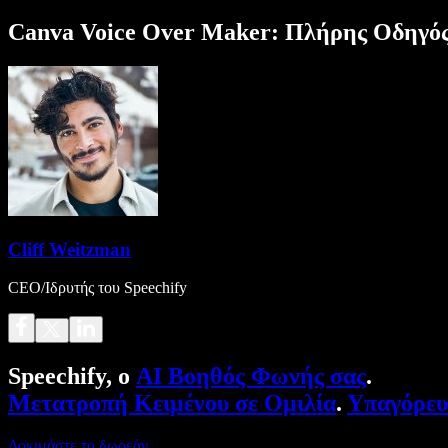
Canva Voice Over Maker: Πλήρης Οδηγός 
Cliff Weitzman
CEO/Ιδρυτής του Speechify
Speechify, ο
AI Βοηθός Φωνής σας
.
Μετατροπή Κειμένου σε Ομιλία
.
Υπαγόρε
Δοκιμάστε το δωρεάν