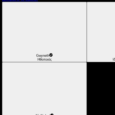
Gwyneth
Ηθοποιός
Ι