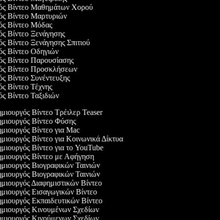
γός Βίντεο Μαθημάτων Χορού
γός Βίντεο Μαρτυριών
γός Βίντεο Μόδας
γός Βίντεο Ξενάγησης
ός Βίντεο Ξενάγησης Σπιτιού
γός Βίντεο Οδηγιών
γός Βίντεο Παρουσίασης
γός Βίντεο Προσκλήσεων
ός Βίντεο Συνέντευξης
ός Βίντεο Τέχνης
ός Βίντεο Ταξιδιών
μιουργός Βίντεο Τρέιλερ Teaser
μιουργός Βίντεο Φύσης
μιουργός Βίντεο για Mac
μιουργός Βίντεο για Κοινωνικά Δίκτυα
μιουργός Βίντεο για το YouTube
μιουργός Βίντεο με Αφήγηση
μιουργός Βιογραφικών Ταινιών
μιουργός Βιογραφικών Ταινιών
μιουργός Διαφημιστικών Βίντεο
μιουργός Εισαγωγικών Βίντεο
μιουργός Εκπαιδευτικών Βίντεο
μιουργός Κινουμένων Σχεδίων
μιουργός Κινούμενων Σχεδίων