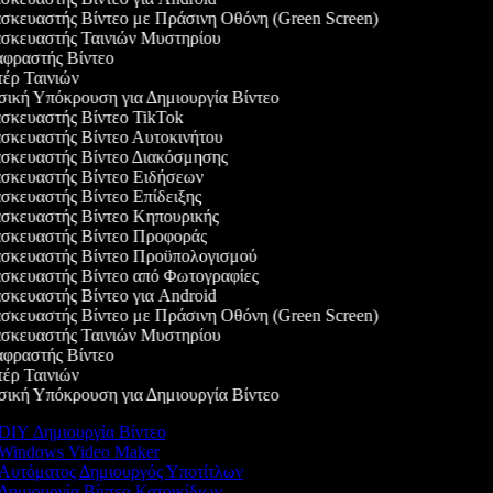
κευαστής Βίντεο με Πράσινη Οθόνη (Green Screen)
κευαστής Ταινιών Μυστηρίου
ραστής Βίντεο
ρ Ταινιών
κή Υπόκρουση για Δημιουργία Βίντεο
κευαστής Βίντεο TikTok
κευαστής Βίντεο Αυτοκινήτου
κευαστής Βίντεο Διακόσμησης
κευαστής Βίντεο Ειδήσεων
κευαστής Βίντεο Επίδειξης
κευαστής Βίντεο Κηπουρικής
κευαστής Βίντεο Προφοράς
κευαστής Βίντεο Προϋπολογισμού
κευαστής Βίντεο από Φωτογραφίες
κευαστής Βίντεο για Android
κευαστής Βίντεο με Πράσινη Οθόνη (Green Screen)
κευαστής Ταινιών Μυστηρίου
ραστής Βίντεο
ρ Ταινιών
κή Υπόκρουση για Δημιουργία Βίντεο
DIY Δημιουργία Βίντεο
Windows Video Maker
Αυτόματος Δημιουργός Υποτίτλων
Δημιουργία Βίντεο Κατοικίδιων