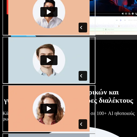
Τεράστια συλλογή ανδρικών και
γυναικείων φωνών με άπειρες διαλέκτους
Κάθε έργο είναι μοναδικό. Διάλεξε ανάμεσα σε 100+ AI ηθοποιούς
φωνής & διαλέκτους και κάν’ τους όπως θες.