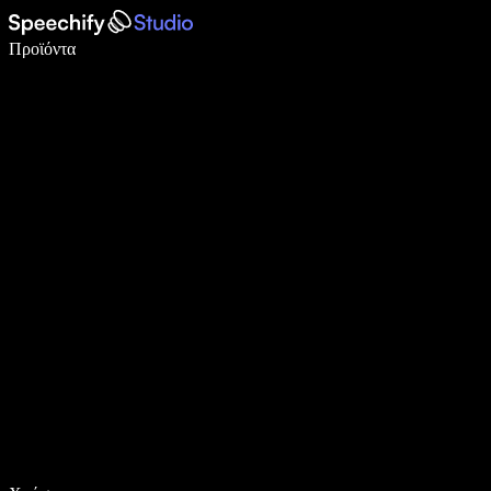
Γράψτε 5× πιο γρήγορα με φωνητική πληκτρολόγηση
Προϊόντα
Μάθετε περισσότερα