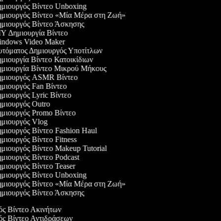
μιουργός Βίντεο Unboxing
μιουργός Βίντεο «Μία Μέρα στη Ζωή»
μιουργός Βίντεο Άσκησης
Y Δημιουργία Βίντεο
ndows Video Maker
τόματος Δημιουργός Υποτίτλων
μιουργία Βίντεο Κατοικίδιων
μιουργία Βίντεο Μικρού Μήκους
μιουργός ASMR Βίντεο
μιουργός Fan Βίντεο
μιουργός Lyric Βίντεο
μιουργός Outro
μιουργός Promo Βίντεο
μιουργός Vlog
μιουργός Βίντεο Fashion Haul
μιουργός Βίντεο Fitness
μιουργός Βίντεο Makeup Tutorial
μιουργός Βίντεο Podcast
μιουργός Βίντεο Teaser
μιουργός Βίντεο Unboxing
μιουργός Βίντεο «Μία Μέρα στη Ζωή»
μιουργός Βίντεο Άσκησης
γός Βίντεο Ακινήτων
γός Βίντεο Αντιδράσεων