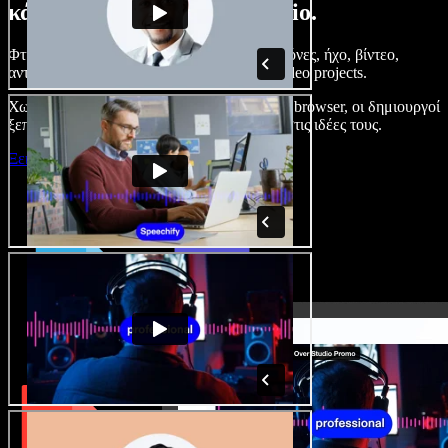
κάνετε με το Speechify Studio.
Φτιάξτε voice overs, προσθέστε δωρεάν εικόνες, ήχο, βίντεο,
αντιγραφή φωνής – ολοκληρωμένα audio/video projects.
Χωρίς καμπύλη εκμάθησης και με όλα στον browser, οι δημιουργοί
ξεπερνούν τα κλασικά όρια και δίνουν ζωή στις ιδέες τους.
Ξεκινήστε με το Studio