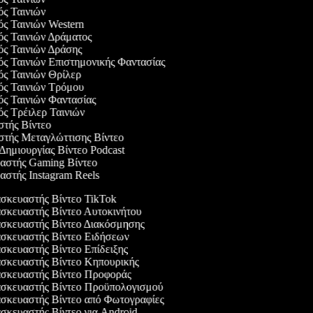
γός Ταινιών
ός Ταινιών Western
γός Ταινιών Δράματος
γός Ταινιών Δράσης
ός Ταινιών Επιστημονικής Φαντασίας
γός Ταινιών Θρίλερ
γός Ταινιών Τρόμου
γός Ταινιών Φαντασίας
ός Τρέιλερ Ταινιών
αστής Βίντεο
αστής Μεταγλώττισης Βίντεο
 Δημιουργίας Βίντεο Podcast
υαστής Gaming Βίντεο
αστής Instagram Reels
κευαστής Βίντεο TikTok
κευαστής Βίντεο Αυτοκινήτου
κευαστής Βίντεο Διακόσμησης
κευαστής Βίντεο Ειδήσεων
κευαστής Βίντεο Επίδειξης
κευαστής Βίντεο Κηπουρικής
κευαστής Βίντεο Προφοράς
κευαστής Βίντεο Προϋπολογισμού
κευαστής Βίντεο από Φωτογραφίες
κευαστής Βίντεο για Android