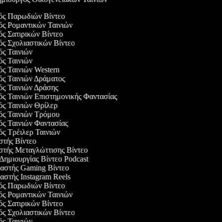
γός Παρωδιών Βίντεο
γός Ρομαντικών Ταινιών
ός Σατιρικών Βίντεο
γός Σχολιαστικών Βίντεο
γός Ταινιών
γός Ταινιών
ός Ταινιών Western
γός Ταινιών Δράματος
γός Ταινιών Δράσης
ός Ταινιών Επιστημονικής Φαντασίας
γός Ταινιών Θρίλερ
γός Ταινιών Τρόμου
γός Ταινιών Φαντασίας
ός Τρέιλερ Ταινιών
αστής Βίντεο
αστής Μεταγλώττισης Βίντεο
 Δημιουργίας Βίντεο Podcast
υαστής Gaming Βίντεο
αστής Instagram Reels
γός Παρωδιών Βίντεο
γός Ρομαντικών Ταινιών
ός Σατιρικών Βίντεο
γός Σχολιαστικών Βίντεο
γός Ταινιών