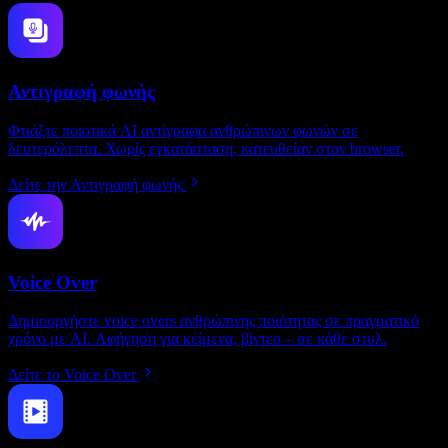
Αντιγραφή φωνής
Φτιάξτε ποιοτικά AI αντίγραφα ανθρώπινων φωνών σε
δευτερόλεπτα. Χωρίς εγκατάσταση, κατευθείαν στον browser.
Δείτε την Αντιγραφή φωνής
Voice Over
Δημιουργήστε voice overs ανθρώπινης ποιότητας σε πραγματικό
χρόνο με AI. Αφήγηση για κείμενα, βίντεο – σε κάθε στυλ.
Δείτε το Voice Over