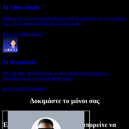
AI Video Studio
Φτιάξτε και επεξεργαστείτε βίντεο από το μηδέν με τα AI εργαλεία
μας. Όλη η παραγωγή βίντεο σε ένα μέρος.
Δείτε το Video Studio
AI Ντουμπλάζ
Με ένα κλικ, το βίντεό σας μιλά σε όποια γλώσσα θέλετε.
Ταιριάζει φωνή, τονικότητα και ρυθμό.
Δείτε το AI Ντουμπλάζ
Δοκιμάστε το μόνοι σας
Ένα μικρό δείγμα από όσα μπορείτε να