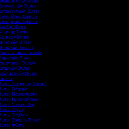
Διαφημιστικών Βίντεο
 Εισαγωγικών Βίντεο
Εκπαιδευτικών Βίντεο
 Κινουμένων Σχεδίων
 Κινούμενων Σχεδίων
 Κολλάζ Βίντεο
Κωμικής Ταινίας
 Κωμικών Βίντεο
 Μουσικών Βίντεο
 Μουσικών Ταινιών
Οικογενειακών Ταινιών
 Παρωδιών Βίντεο
Ρομαντικών Ταινιών
Σατιρικών Βίντεο
Σχολιαστικών Βίντεο
Ταινιών
Βίντεο Ξενάγησης Σπιτιού
 Βίντεο Οδηγιών
 Βίντεο Παρουσίασης
 Βίντεο Προσκλήσεων
Βίντεο Συνέντευξης
Βίντεο Τέχνης
Βίντεο Ταξιδιών
Βίντεο Τρέιλερ Teaser
 Βίντεο Φύσης