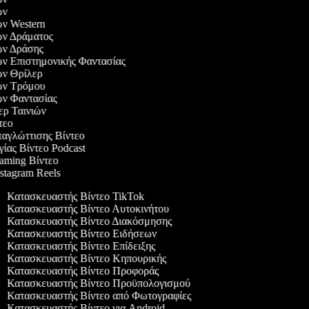
ιών
ιών Western
ιών Δράματος
ιών Δράσης
ιών Επιστημονικής Φαντασίας
ιών Θρίλερ
ιών Τρόμου
ιών Φαντασίας
λερ Ταινιών
ντεο
ταγλώττισης Βίντεο
γίας Βίντεο Podcast
Gaming Βίντεο
nstagram Reels
Κατασκευαστής Βίντεο TikTok
Κατασκευαστής Βίντεο Αυτοκινήτου
Κατασκευαστής Βίντεο Διακόσμησης
Κατασκευαστής Βίντεο Ειδήσεων
Κατασκευαστής Βίντεο Επίδειξης
Κατασκευαστής Βίντεο Κηπουρικής
Κατασκευαστής Βίντεο Προφοράς
Κατασκευαστής Βίντεο Προϋπολογισμού
Κατασκευαστής Βίντεο από Φωτογραφίες
Κατασκευαστής Βίντεο για Android