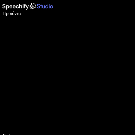
Γράψτε 5× πιο γρήγορα με φωνητική πληκτρολόγηση
Προϊόντα
Μάθετε περισσότερα