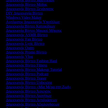
Δημιουργός Βίντεο Μαρτυριών
Δημιουργός Βίντεο Μόδας
Δημιουργός Βίντεο Ξενάγησης
DIY Δημιουργία Βίντεο
Windows Video Maker
Αυτόματος Δημιουργός Υποτίτλων
Δημιουργία Βίντεο Κατοικίδιων
Δημιουργία Βίντεο Μικρού Μήκους
Δημιουργός ASMR Βίντεο
Δημιουργός Fan Βίντεο
Δημιουργός Lyric Βίντεο
Δημιουργός Outro
Δημιουργός Promo Βίντεο
Δημιουργός Vlog
Δημιουργός Βίντεο Fashion Haul
Δημιουργός Βίντεο Fitness
Δημιουργός Βίντεο Makeup Tutorial
Δημιουργός Βίντεο Podcast
Δημιουργός Βίντεο Teaser
Δημιουργός Βίντεο Unboxing
Δημιουργός Βίντεο «Μία Μέρα στη Ζωή»
Δημιουργός Βίντεο Άσκησης
Δημιουργός Βίντεο Ακινήτων
Δημιουργός Βίντεο Αντιδράσεων
Δημιουργός Βίντεο Αξιολογήσεων