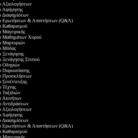
εο Αξιολογήσεων
εο Αφήγησης
εο Διαφημίσεων
τεο Ερωτήσεων & Απαντήσεων (Q&A)
εο Καθαρισμού
εο Μαγειρικής
τεο Μαθημάτων Χορού
εο Μαρτυριών
εο Μόδας
εο Ξενάγησης
εο Ξενάγησης Σπιτιού
εο Οδηγιών
εο Παρουσίασης
τεο Προσκλήσεων
εο Συνέντευξης
εο Τέχνης
εο Ταξιδιών
εο Ακινήτων
εο Αντιδράσεων
εο Αξιολογήσεων
εο Αφήγησης
εο Διαφημίσεων
τεο Ερωτήσεων & Απαντήσεων (Q&A)
εο Καθαρισμού
εο Μαγειρικής