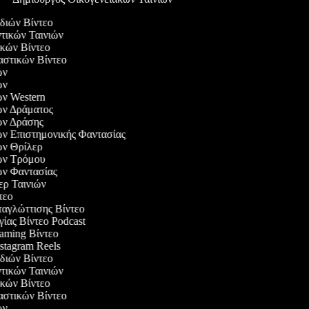
ωδιών Βίντεο
ντικών Ταινιών
ρικών Βίντεο
ιαστικών Βίντεο
ιών
ιών
ιών Western
ιών Δράματος
ιών Δράσης
ιών Επιστημονικής Φαντασίας
ιών Θρίλερ
ιών Τρόμου
ιών Φαντασίας
λερ Ταινιών
ντεο
ταγλώττισης Βίντεο
γίας Βίντεο Podcast
Gaming Βίντεο
nstagram Reels
ωδιών Βίντεο
ντικών Ταινιών
ρικών Βίντεο
ιαστικών Βίντεο
ιών