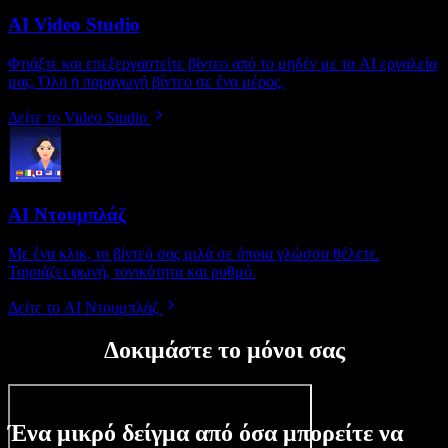
AI Video Studio
Φτιάξτε και επεξεργαστείτε βίντεο από το μηδέν με τα AI εργαλεία
μας. Όλη η παραγωγή βίντεο σε ένα μέρος.
Δείτε το Video Studio
AI Ντουμπλάζ
Με ένα κλικ, το βίντεό σας μιλά σε όποια γλώσσα θέλετε.
Ταιριάζει φωνή, τονικότητα και ρυθμό.
Δείτε το AI Ντουμπλάζ
Δοκιμάστε το μόνοι σας
Ένα μικρό δείγμα από όσα μπορείτε να