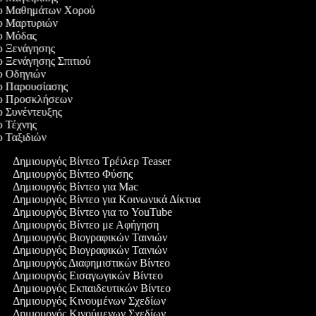
τεο Μαθημάτων Χορού
εο Μαρτυριών
εο Μόδας
εο Ξενάγησης
εο Ξενάγησης Σπιτιού
εο Οδηγιών
εο Παρουσίασης
τεο Προσκλήσεων
εο Συνέντευξης
εο Τέχνης
εο Ταξιδιών
Δημιουργός Βίντεο Τρέιλερ Teaser
Δημιουργός Βίντεο Φύσης
Δημιουργός Βίντεο για Mac
Δημιουργός Βίντεο για Κοινωνικά Δίκτυα
Δημιουργός Βίντεο για το YouTube
Δημιουργός Βίντεο με Αφήγηση
Δημιουργός Βιογραφικών Ταινιών
Δημιουργός Βιογραφικών Ταινιών
Δημιουργός Διαφημιστικών Βίντεο
Δημιουργός Εισαγωγικών Βίντεο
Δημιουργός Εκπαιδευτικών Βίντεο
Δημιουργός Κινουμένων Σχεδίων
Δημιουργός Κινούμενων Σχεδίων