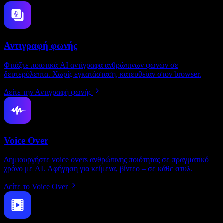
Αντιγραφή φωνής
Φτιάξτε ποιοτικά AI αντίγραφα ανθρώπινων φωνών σε
δευτερόλεπτα. Χωρίς εγκατάσταση, κατευθείαν στον browser.
Δείτε την Αντιγραφή φωνής
Voice Over
Δημιουργήστε voice overs ανθρώπινης ποιότητας σε πραγματικό
χρόνο με AI. Αφήγηση για κείμενα, βίντεο – σε κάθε στυλ.
Δείτε το Voice Over