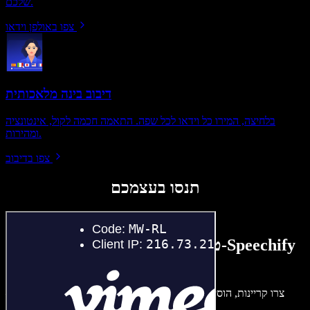
שלכם.
צפו באולפן וידאו
דיבוב בינה מלאכותית
בלחיצה, המירו כל וידאו לכל שפה. התאמה חכמה לקול, אינטונציה
ומהירות.
צפו בדיבוב
תנסו בעצמכם
טעימה קטנה ממה שתוכלו ליצור ב-Speechify
Studio.
צרו קריינות, הוסיפו תמונות ללא זכויות, אודיו, סרטונים ושיבוט קול –
לפרויקטים קוליים־חזותיים מושלמים.