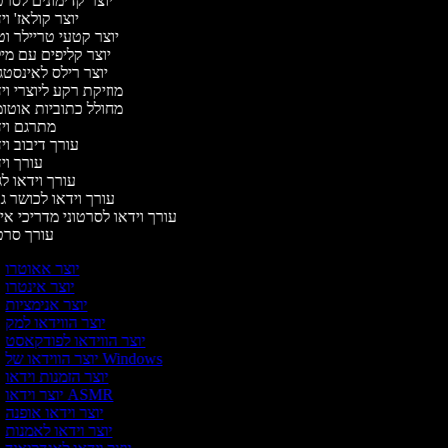
יוצר קדימונים לסר
יוצר קולאז' ו
יוצר קטעי טריילר וט
יוצר קליפים עם מי
יוצר רילס לאינסט
מוזיקת רקע ליוצרי ו
מחולל כתוביות אוטו
מתרגם וי
עורך דיבוב ו
עורך ו
עורך וידאו לג
עורך וידאו לכושר ג
עורך וידאו לסרטוני מדריכי אי
עורך סר
יוצר אאוטרו
יוצר אינטרו
יוצר אנימציות
יוצר הווידאו למק
יוצר הווידאו לפודקאסט
יוצר הווידאו של Windows
יוצר הזמנות וידאו
יוצר וידאו ASMR
יוצר וידאו אופנה
יוצר וידאו לאמנות