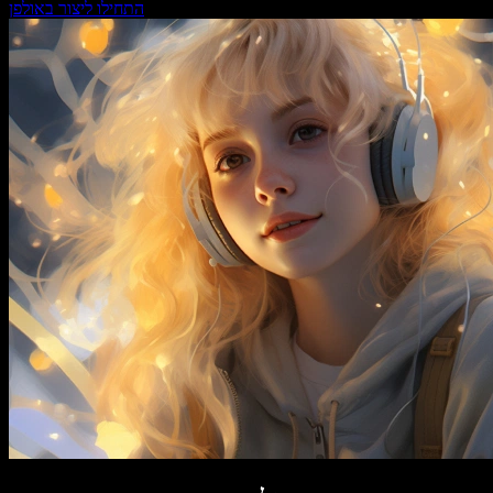
התחילו ליצור באולפן