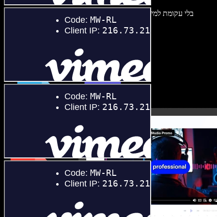
בלי עקומת למידה – הכול זמין בדפדפן. יוצרי תוכן כבר לא מוגבלים,
ויכולים להחיות כל רעיון.
התחילו ליצור באולפן