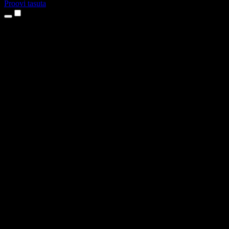
Proovi tasuta
Tooted
Tekst kõneks
iPhone’i ja iPadi rakendused
Androidi rakendus
Chrome’i laiendus
Edge’i laiendus
Veebirakendus
Maci rakendus
Windowsi rakendus
AI häältegeneraator
Pealelugemine
Dublaaž
Hääle kloonimine