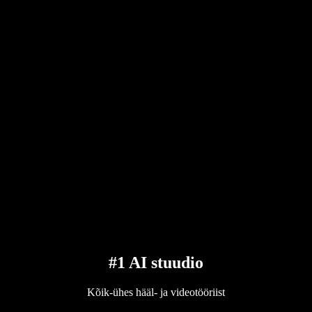
#1 AI stuudio
Kõik-ühes hääl- ja videotööriist