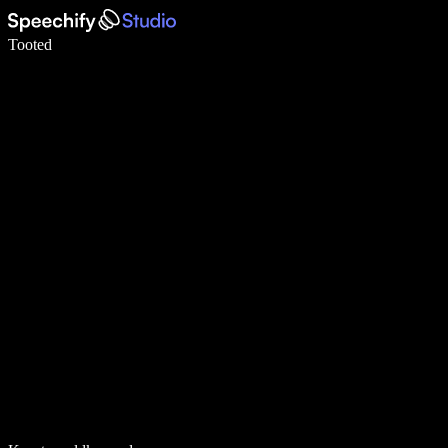
Kirjuta häälega 5× kiiremini
Tooted
Loe lähemalt