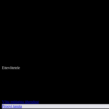
Ettevõtetele
Võta müügiga ühendust
Proovi tasuta