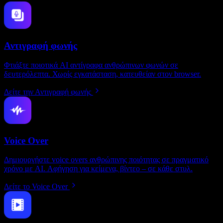
Αντιγραφή φωνής
Φτιάξτε ποιοτικά AI αντίγραφα ανθρώπινων φωνών σε
δευτερόλεπτα. Χωρίς εγκατάσταση, κατευθείαν στον browser.
Δείτε την Αντιγραφή φωνής
Voice Over
Δημιουργήστε voice overs ανθρώπινης ποιότητας σε πραγματικό
χρόνο με AI. Αφήγηση για κείμενα, βίντεο – σε κάθε στυλ.
Δείτε το Voice Over