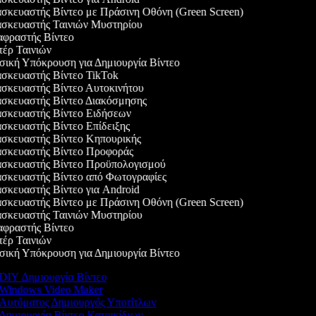
κευαστής Βίντεο με Πράσινη Οθόνη (Green Screen)
σκευαστής Ταινιών Μυστηρίου
φραστής Βίντεο
έρ Ταινιών
κή Υπόκρουση για Δημιουργία Βίντεο
κευαστής Βίντεο TikTok
κευαστής Βίντεο Αυτοκινήτου
σκευαστής Βίντεο Διακόσμησης
σκευαστής Βίντεο Ειδήσεων
κευαστής Βίντεο Επίδειξης
σκευαστής Βίντεο Κηπουρικής
σκευαστής Βίντεο Προφοράς
σκευαστής Βίντεο Προϋπολογισμού
σκευαστής Βίντεο από Φωτογραφίες
κευαστής Βίντεο για Android
κευαστής Βίντεο με Πράσινη Οθόνη (Green Screen)
σκευαστής Ταινιών Μυστηρίου
φραστής Βίντεο
έρ Ταινιών
κή Υπόκρουση για Δημιουργία Βίντεο
DIY Δημιουργία Βίντεο
Windows Video Maker
Αυτόματος Δημιουργός Υποτίτλων
Δημιουργία Βίντεο Κατοικίδιων