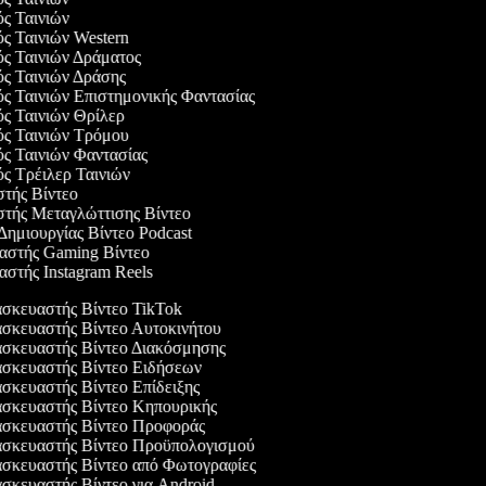
ός Ταινιών
ός Ταινιών Western
ός Ταινιών Δράματος
ός Ταινιών Δράσης
ός Ταινιών Επιστημονικής Φαντασίας
ός Ταινιών Θρίλερ
γός Ταινιών Τρόμου
ός Ταινιών Φαντασίας
ός Τρέιλερ Ταινιών
στής Βίντεο
στής Μεταγλώττισης Βίντεο
 Δημιουργίας Βίντεο Podcast
υαστής Gaming Βίντεο
αστής Instagram Reels
κευαστής Βίντεο TikTok
κευαστής Βίντεο Αυτοκινήτου
σκευαστής Βίντεο Διακόσμησης
σκευαστής Βίντεο Ειδήσεων
κευαστής Βίντεο Επίδειξης
σκευαστής Βίντεο Κηπουρικής
σκευαστής Βίντεο Προφοράς
σκευαστής Βίντεο Προϋπολογισμού
σκευαστής Βίντεο από Φωτογραφίες
κευαστής Βίντεο για Android