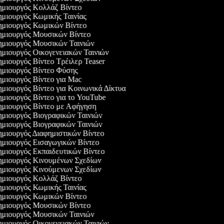
μιουργός Κολλάζ Βίντεο
μιουργός Κωμικής Ταινίας
μιουργός Κωμικών Βίντεο
μιουργός Μουσικών Βίντεο
μιουργός Μουσικών Ταινιών
μιουργός Οικογενειακών Ταινιών
μιουργός Βίντεο Τρέιλερ Teaser
μιουργός Βίντεο Φύσης
μιουργός Βίντεο για Mac
μιουργός Βίντεο για Κοινωνικά Δίκτυα
μιουργός Βίντεο για το YouTube
μιουργός Βίντεο με Αφήγηση
μιουργός Βιογραφικών Ταινιών
μιουργός Βιογραφικών Ταινιών
μιουργός Διαφημιστικών Βίντεο
μιουργός Εισαγωγικών Βίντεο
μιουργός Εκπαιδευτικών Βίντεο
μιουργός Κινουμένων Σχεδίων
μιουργός Κινούμενων Σχεδίων
μιουργός Κολλάζ Βίντεο
μιουργός Κωμικής Ταινίας
μιουργός Κωμικών Βίντεο
μιουργός Μουσικών Βίντεο
μιουργός Μουσικών Ταινιών
μιουργός Οικογενειακών Ταινιών