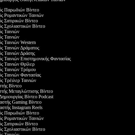
γός Παρωδιών Βίντεο
ός Ρομαντικών Ταινιών
ός Σατιρικών Βίντεο
ός Σχολιαστικών Βίντεο
ός Ταινιών
ός Ταινιών
ός Ταινιών Western
ός Ταινιών Δράματος
ός Ταινιών Δράσης
ός Ταινιών Επιστημονικής Φαντασίας
ός Ταινιών Θρίλερ
γός Ταινιών Τρόμου
ός Ταινιών Φαντασίας
ός Τρέιλερ Ταινιών
στής Βίντεο
στής Μεταγλώττισης Βίντεο
 Δημιουργίας Βίντεο Podcast
υαστής Gaming Βίντεο
αστής Instagram Reels
γός Παρωδιών Βίντεο
ός Ρομαντικών Ταινιών
ός Σατιρικών Βίντεο
ός Σχολιαστικών Βίντεο
ός Ταινιών