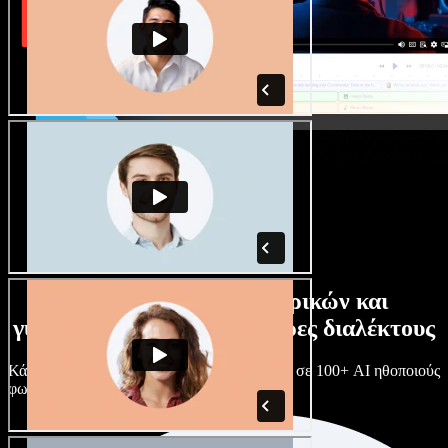
Τεράστια συλλογή ανδρικών και
γυναικείων φωνών με άπειρες διαλέκτους
Κάθε έργο είναι μοναδικό. Διάλεξε ανάμεσα σε 100+ AI ηθοποιούς
φωνής & διαλέκτους και κάν’ τους όπως θες.