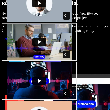
κάνετε με το Speechify Studio.
Φτιάξτε voice overs, προσθέστε δωρεάν εικόνες, ήχο, βίντεο,
αντιγραφή φωνής – ολοκληρωμένα audio/video projects.
Χωρίς καμπύλη εκμάθησης και με όλα στον browser, οι δημιουργοί
ξεπερνούν τα κλασικά όρια και δίνουν ζωή στις ιδέες τους.
Ξεκινήστε με το Studio