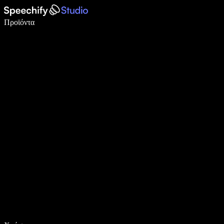
Γράψτε 5× πιο γρήγορα με φωνητική πληκτρολόγηση
Προϊόντα
Μάθετε περισσότερα