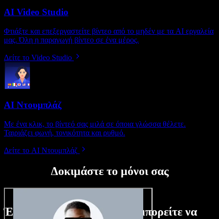
AI Video Studio
Φτιάξτε και επεξεργαστείτε βίντεο από το μηδέν με τα AI εργαλεία
μας. Όλη η παραγωγή βίντεο σε ένα μέρος.
Δείτε το Video Studio
AI Ντουμπλάζ
Με ένα κλικ, το βίντεό σας μιλά σε όποια γλώσσα θέλετε.
Ταιριάζει φωνή, τονικότητα και ρυθμό.
Δείτε το AI Ντουμπλάζ
Δοκιμάστε το μόνοι σας
Ένα μικρό δείγμα από όσα μπορείτε να