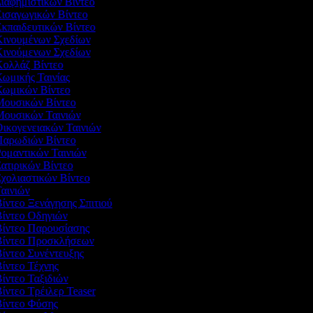
Διαφημιστικών Βίντεο
Εισαγωγικών Βίντεο
Εκπαιδευτικών Βίντεο
 Κινουμένων Σχεδίων
 Κινούμενων Σχεδίων
Κολλάζ Βίντεο
Κωμικής Ταινίας
 Κωμικών Βίντεο
 Μουσικών Βίντεο
 Μουσικών Ταινιών
Οικογενειακών Ταινιών
 Παρωδιών Βίντεο
Ρομαντικών Ταινιών
Σατιρικών Βίντεο
Σχολιαστικών Βίντεο
Ταινιών
Βίντεο Ξενάγησης Σπιτιού
Βίντεο Οδηγιών
Βίντεο Παρουσίασης
 Βίντεο Προσκλήσεων
Βίντεο Συνέντευξης
Βίντεο Τέχνης
Βίντεο Ταξιδιών
Βίντεο Τρέιλερ Teaser
Βίντεο Φύσης