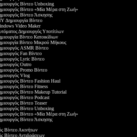
μιουργός Βίντεο Unboxing
μιουργός Βίντεο «Μία Μέρα στη Ζωή»
μιουργός Βίντεο Άσκησης
Y Δημιουργία Βίντεο
ndows Video Maker
τόματος Δημιουργός Υποτίτλων
μιουργία Βίντεο Κατοικίδιων
μιουργία Βίντεο Μικρού Μήκους
μιουργός ASMR Βίντεο
μιουργός Fan Βίντεο
μιουργός Lyric Βίντεο
μιουργός Outro
μιουργός Promo Βίντεο
μιουργός Vlog
μιουργός Βίντεο Fashion Haul
μιουργός Βίντεο Fitness
μιουργός Βίντεο Makeup Tutorial
μιουργός Βίντεο Podcast
μιουργός Βίντεο Teaser
μιουργός Βίντεο Unboxing
μιουργός Βίντεο «Μία Μέρα στη Ζωή»
μιουργός Βίντεο Άσκησης
ός Βίντεο Ακινήτων
ός Βίντεο Αντιδράσεων