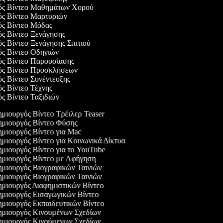
γός Βίντεο Μαθημάτων Χορού
γός Βίντεο Μαρτυριών
γός Βίντεο Μόδας
ός Βίντεο Ξενάγησης
ός Βίντεο Ξενάγησης Σπιτιού
γός Βίντεο Οδηγιών
γός Βίντεο Παρουσίασης
γός Βίντεο Προσκλήσεων
ός Βίντεο Συνέντευξης
ός Βίντεο Τέχνης
ός Βίντεο Ταξιδιών
μιουργός Βίντεο Τρέιλερ Teaser
μιουργός Βίντεο Φύσης
μιουργός Βίντεο για Mac
μιουργός Βίντεο για Κοινωνικά Δίκτυα
μιουργός Βίντεο για το YouTube
μιουργός Βίντεο με Αφήγηση
μιουργός Βιογραφικών Ταινιών
μιουργός Βιογραφικών Ταινιών
μιουργός Διαφημιστικών Βίντεο
μιουργός Εισαγωγικών Βίντεο
μιουργός Εκπαιδευτικών Βίντεο
μιουργός Κινουμένων Σχεδίων
μιουργός Κινούμενων Σχεδίων