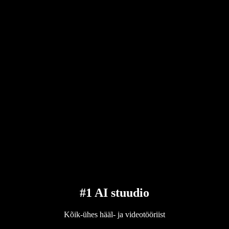
#1 AI stuudio
Kõik-ühes hääl- ja videotööriist