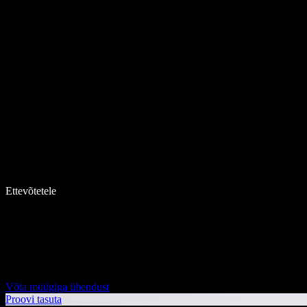
Ettevõtetele
Võta müügiga ühendust
Proovi tasuta