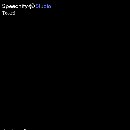
Kirjuta häälega 5× kiiremini
Tooted
Loe lähemalt