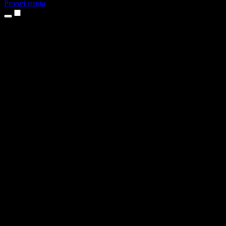
Proovi tasuta
Tooted
Tekst kõneks
iPhone’i ja iPadi rakendused
Androidi rakendus
Chrome’i laiendus
Edge’i laiendus
Veebirakendus
Maci rakendus
Windowsi rakendus
AI häältegeneraator
Pealelugemine
Dublaaž
Hääle kloonimine