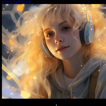
התחילו ליצור באולפן