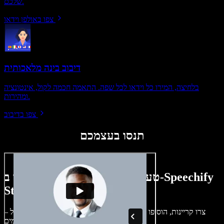
שלכם.
צפו באולפן וידאו
דיבוב בינה מלאכותית
בלחיצה, המירו כל וידאו לכל שפה. התאמה חכמה לקול, אינטונציה
ומהירות.
צפו בדיבוב
תנסו בעצמכם
טעימה קטנה ממה שתוכלו ליצור ב-Speechify
Studio.
צרו קריינות, הוסיפו תמונות ללא זכויות, אודיו, סרטונים ושיבוט קול –
לפרויקטים קוליים־חזותיים מושלמים.